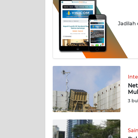
BERITA
KONTAK
Jadilah
KAMI
INFO
IKLAN
TENTANG
KAMI
Int
Net
PEDOMAN
Mul
MEDIA
SIBER
3 bu
REDAKSI
Sai
KARIR