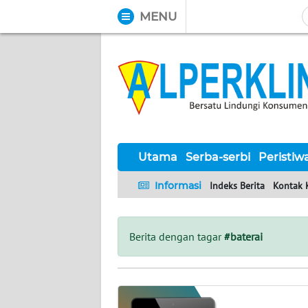
MENU
WAHANA
Tutup
TV
UTAMA
SERBA-
SERBI
Utama
Serba-serbi
Peristiw
Informasi
Indeks Berita
Kontak 
PERISTIWA
TOKOH
Berita dengan tagar
#baterai
Informasi
INDEKS