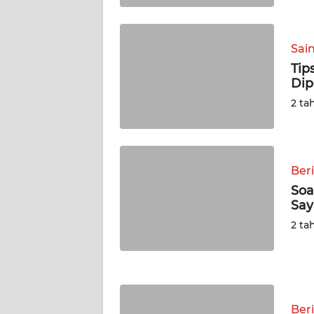
WN
KALSEL
Sai
Tip
WN
Dip
KALTIM
2 ta
WN
SULSEL
Ber
WN
Soa
GORONTALO
Say
2 ta
WN
SULUT
WN
MALUKU
Ber