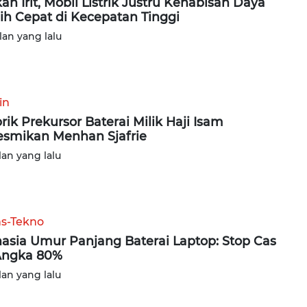
an Irit, Mobil Listrik Justru Kehabisan Daya
ih Cepat di Kecepatan Tinggi
lan yang lalu
in
rik Prekursor Baterai Milik Haji Isam
esmikan Menhan Sjafrie
lan yang lalu
ns-Tekno
asia Umur Panjang Baterai Laptop: Stop Cas
Angka 80%
lan yang lalu