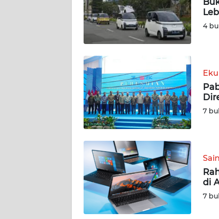
Buk
Leb
DISCLAIMER
4 bu
Wahana
News
Regional
Eku
Pab
WN
Dir
SUMUT
7 bu
WN
JAKARTA
Sai
WN
JABAR
Rah
di 
WN
7 bu
BANTEN