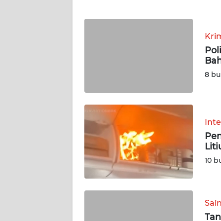
WN
NTT
Kri
WN
Pol
KEPRI
Bah
8 bu
WN
PAPUA
Int
WN
PAPUA
Pen
BARAT
Lit
10 b
WN
RIAU
Sai
WN
Tan
SERAMBI