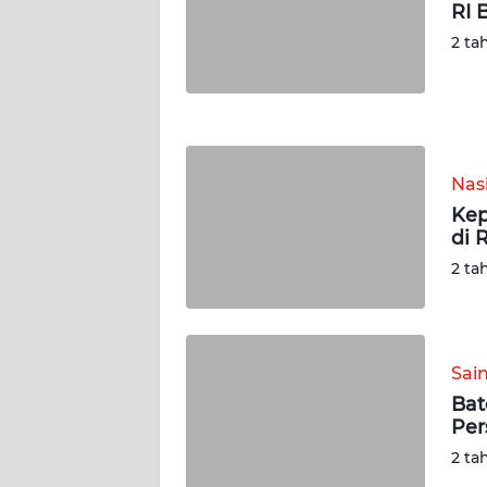
RI 
WN
2 ta
JOGJA
WN
JATIM
Nas
WN
Kep
BALI
di 
2 ta
WN
KALBAR
WN
Sai
KALTENG
Bat
Per
WN
2 ta
KALTARA