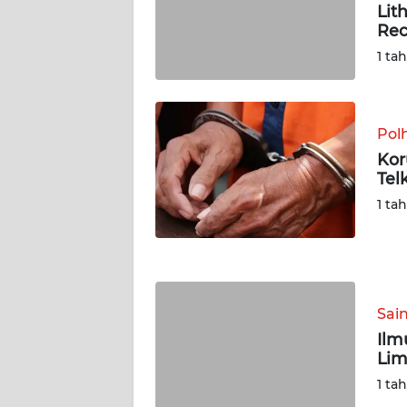
Lit
Rec
WN
1 ta
JAMBI
WN
SULTRA
Pol
Kor
WN
Tel
NTB
1 ta
WN
SULTENG
WN
Sai
SULBAR
Ilm
Lim
WN
1 ta
BABEL