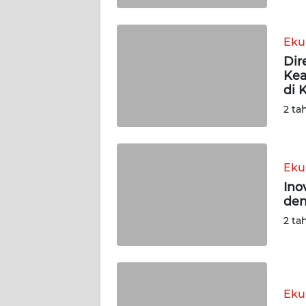
WN
SUMBAR
Eku
Dir
Kea
WN
di 
SUMSEL
2 ta
WN
BENGKULU
Eku
WN
Ino
LAMPUNG
den
2 ta
WN
JATENG
WN
Eku
NUSANTARA