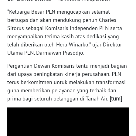
WN
“Keluarga Besar PLN mengucapkan selamat
BABEL
bertugas dan akan mendukung penuh Charles
Sitorus sebagai Komisaris Independen PLN serta
WN
SUMBAR
menyampaikan terima kasih atas dedikasi yang
telah diberikan oleh Heru Winarko,” ujar Direktur
WN
Utama PLN, Darmawan Prasodjo.
SUMSEL
Pergantian Dewan Komisaris tentu menjadi bagian
dari upaya peningkatan kinerja perusahaan. PLN
WN
BENGKULU
terus berkomitmen untuk melakukan transformasi
guna memberikan pelayanan yang terbaik dan
WN
prima bagi seluruh pelanggan di Tanah Air.
[tum]
LAMPUNG
WN
JATENG