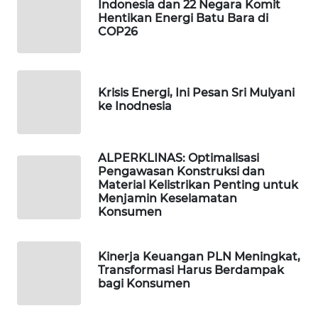
Indonesia dan 22 Negara Komit
MAWAKA
Hentikan Energi Batu Bara di
COP26
ID
MARTABAT
NET
Krisis Energi, Ini Pesan Sri Mulyani
ke Inodnesia
PLN
WATCH
ALPERKLINAS: Optimalisasi
Pengawasan Konstruksi dan
MKLI
Material Kelistrikan Penting untuk
Menjamin Keselamatan
Konsumen
LPKKI
LKKI
Kinerja Keuangan PLN Meningkat,
Transformasi Harus Berdampak
bagi Konsumen
KOPEKLIN