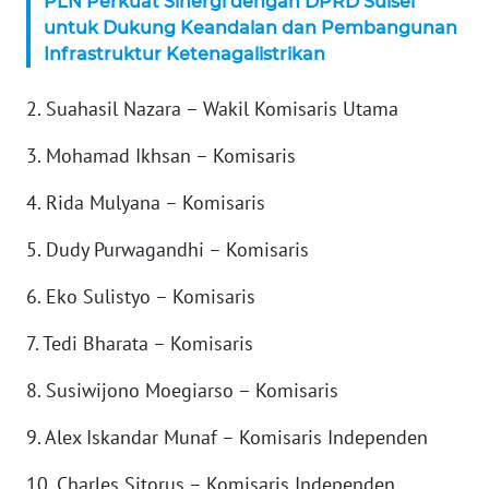
PLN Perkuat Sinergi dengan DPRD Sulsel
WN
untuk Dukung Keandalan dan Pembangunan
SERAMBI
Infrastruktur Ketenagalistrikan
2. Suahasil Nazara – Wakil Komisaris Utama
WN
JAMBI
3. Mohamad Ikhsan – Komisaris
WN
4. Rida Mulyana – Komisaris
SULTRA
5. Dudy Purwagandhi – Komisaris
WN
NTB
6. Eko Sulistyo – Komisaris
7. Tedi Bharata – Komisaris
WN
SULTENG
8. Susiwijono Moegiarso – Komisaris
WN
9. Alex Iskandar Munaf – Komisaris Independen
SULBAR
10. Charles Sitorus – Komisaris Independen