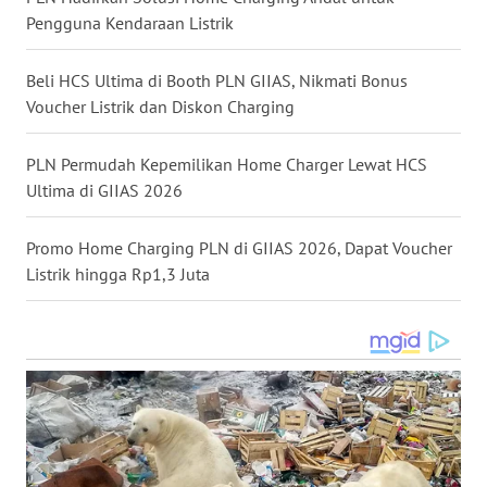
WN
Pengguna Kendaraan Listrik
MALUKU
Beli HCS Ultima di Booth PLN GIIAS, Nikmati Bonus
WN
Voucher Listrik dan Diskon Charging
MALUT
PLN Permudah Kepemilikan Home Charger Lewat HCS
WN
Ultima di GIIAS 2026
DAIRI
Promo Home Charging PLN di GIIAS 2026, Dapat Voucher
WN
DANAU
Listrik hingga Rp1,3 Juta
TOBA
WN
NIAS
WN
LANGKAT