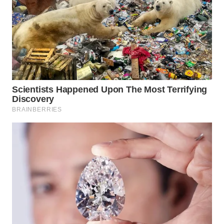
WN
TAPANULI
SELATAN
WN
TANJUNG
LESUNG
WN
KARO
WN
SIMALUNGUN
WN
LABUHANBATU
WN