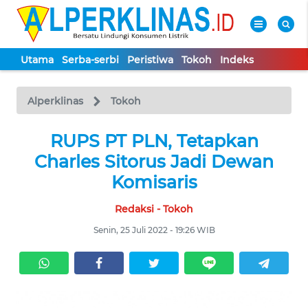
Utama
Serba-serbi
Peristiwa
Tokoh
Indeks
WAHANA
Tutup
TV
Alperklinas
Tokoh
UTAMA
RUPS PT PLN, Tetapkan
Charles Sitorus Jadi Dewan
SERBA-
Komisaris
SERBI
Redaksi - Tokoh
PERISTIWA
Senin, 25 Juli 2022 - 19:26 WIB
TOKOH
Informasi