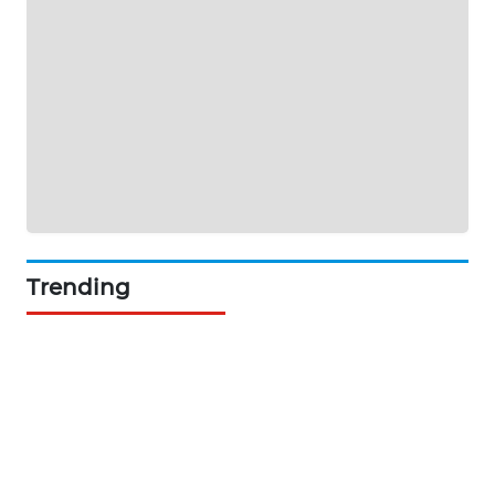
SIBARAGAS
NEWS
METRO
SIANTAR
NEWS
METRO
MEDAN
NEWS
Trending
METRO
JAKARTA
NEWS
KRT
NEWS