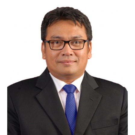
INDEKS
BERITA
KONTAK
KAMI
INFO
IKLAN
TENTANG
KAMI
PEDOMAN
MEDIA
SIBER
REDAKSI