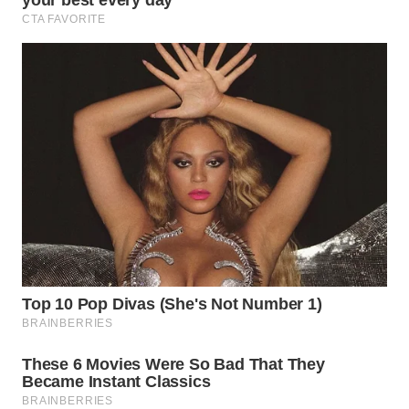
WN
BOGOR
WN
DEPOK
WN
TAPANULI
UTARA
WN
SAMOSIR
WN
PADANG
LAWAS
WN