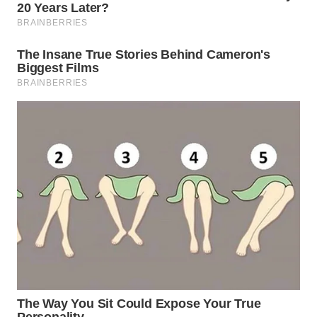
Wahana
Media
Group
WAHANA
NEWS
WAHANA
TANI
WAHANA
ADVOKAT
WAHANA
INFRASTRUKTUR
WAHANA
KONSUMEN