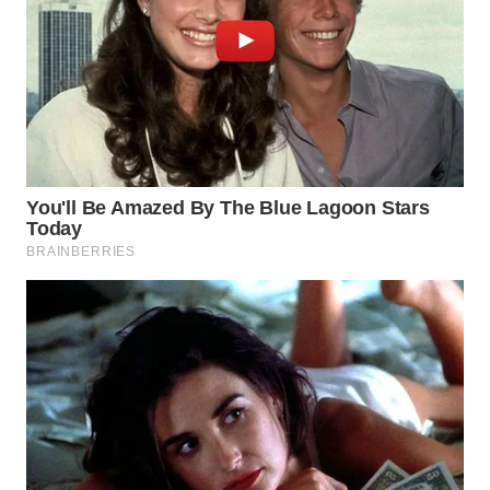
WN
PRIANGAN
TIMUR
WN
SEMARANG
WN
SOLO
WN
BOROBUDUR
WN
MADURA
WN
SURABAYA