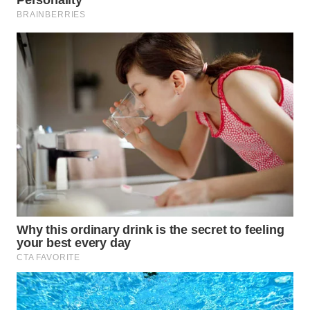
WAHANA
LISTRIK
WAHANA
TRAVEL
WAHANA
TV
WAHANANEWS
ID
WAHANANEWS
CO ID
WAHANANEWS
NET