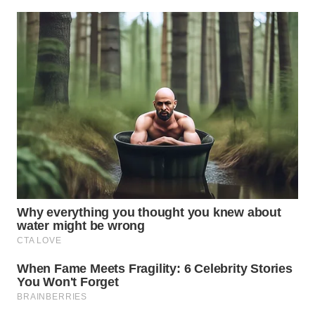
SUMEDANG
WN
CIANJUR
WN
KEPULAUAN
SERIBU
WN
TANGERANG
WN
BINJAI
WN
CIREBON