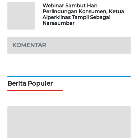
PORTAL
Webinar Sambut Hari
KONSUMEN
Perlindungan Konsumen, Ketua
Alperklinas Tampil Sebagai
Narasumber
FORWAMKI
ALPERKLINAS
KOMENTAR
FORJASIDA
TAMBANG
NEWS
Berita Populer
SITUNGIR
NEWS
SIDIKALANG
NEWS