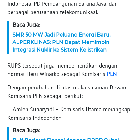
WN
Indonesia, PD Pembangunan Sarana Jaya, dan
BANTEN
berbagai perusahaan telekomunikasi.
Baca Juga:
WN
NTT
SMR 50 MW Jadi Peluang Energi Baru,
ALPERKLINAS: PLN Dapat Memimpin
WN
Integrasi Nuklir ke Sistem Kelistrikan
KEPRI
RUPS tersebut juga memberhentikan dengan
WN
hormat Heru Winarko sebagai Komisaris
PLN
.
PAPUA
Dengan perubahan di atas maka susunan Dewan
WN
Komisaris PLN sebagai berikut:
PAPUA
BARAT
1. Amien Sunaryadi – Komisaris Utama merangkap
Komisaris Independen
WN
Baca Juga:
RIAU