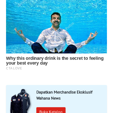
WAHANA
SPORT
WAHANA
UMKM
WAHANA
SELEB
WAHANA
PERSONA
WAHANA
OTOMOTIF
Dapatkan Merchandise Eksklusif
WAHANA
Wahana News
HEALTH
Buka Katalog