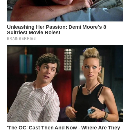
WN
NATUNA
WN
BINTAN
WN
MANDALIKA
WN
LIKUPANG
WN
LABUANBAJO
WN
BORNEO