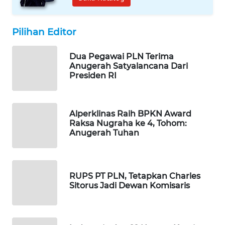
WAHANA
DESA
WISATA
Pilihan Editor
LAPAK
Dua Pegawai PLN Terima
WAHANA
Anugerah Satyalancana Dari
Presiden RI
Wahana
Network
Alperklinas Raih BPKN Award
Raksa Nugraha ke 4, Tohom:
KONSUMEN
Anugerah Tuhan
LISTRIK
MASYARAKAT
KELISTRIKAN
RUPS PT PLN, Tetapkan Charles
Sitorus Jadi Dewan Komisaris
WALINKI
ID