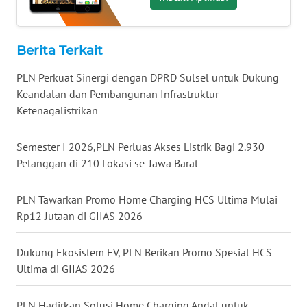
WN
KALTARA
Berita Terkait
WN
KALSEL
PLN Perkuat Sinergi dengan DPRD Sulsel untuk Dukung
Keandalan dan Pembangunan Infrastruktur
WN
Ketenagalistrikan
KALTIM
Semester I 2026,PLN Perluas Akses Listrik Bagi 2.930
WN
Pelanggan di 210 Lokasi se-Jawa Barat
SULSEL
PLN Tawarkan Promo Home Charging HCS Ultima Mulai
WN
Rp12 Jutaan di GIIAS 2026
GORONTALO
Dukung Ekosistem EV, PLN Berikan Promo Spesial HCS
WN
Ultima di GIIAS 2026
SULUT
PLN Hadirkan Solusi Home Charging Andal untuk