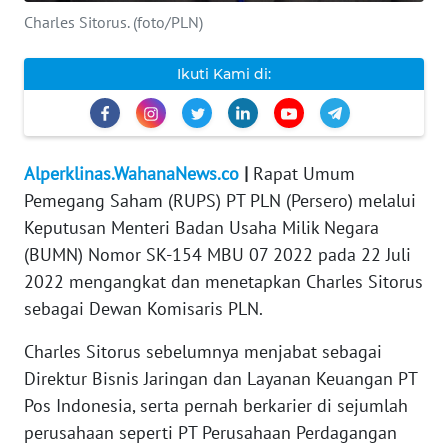
Charles Sitorus. (foto/PLN)
KARIR
Ikuti Kami di:
DISCLAIMER
Wahana
News
Alperklinas.WahanaNews.co
|
Rapat Umum
Regional
Pemegang Saham (RUPS) PT PLN (Persero) melalui
Keputusan Menteri Badan Usaha Milik Negara
WN
(BUMN) Nomor SK-154 MBU 07 2022 pada 22 Juli
SUMUT
2022 mengangkat dan menetapkan Charles Sitorus
sebagai Dewan Komisaris PLN.
WN
JAKARTA
Charles Sitorus sebelumnya menjabat sebagai
Direktur Bisnis Jaringan dan Layanan Keuangan PT
WN
JABAR
Pos Indonesia, serta pernah berkarier di sejumlah
perusahaan seperti PT Perusahaan Perdagangan