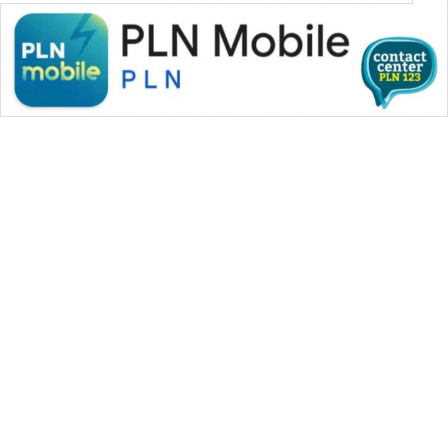
WAHANA MEDIA GROUP
|
|
|
WAHANA NEWS co
WAHANA TANI
WAHANA ADVOKAT
|
|
WAHANA INFRASTRUKTUR
WAHANA KONSUMEN
|
|
|
WAHANA LISTRIK
WAHANA TRAVEL
WAHANA TV