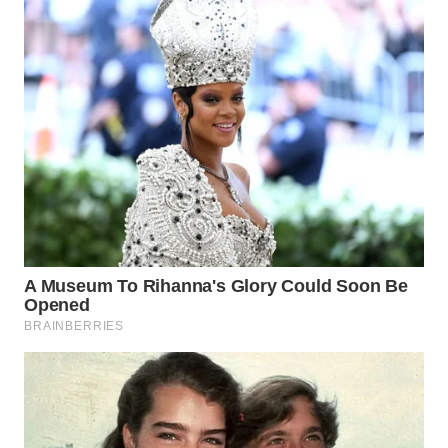
WN
INDRAMAYU
WN
KUNINGAN
WN
MAJALENGKA
WN
SUBANG
WN
SUKABUMI
WN
PURWAKARTA