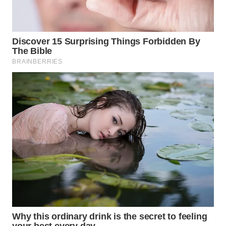
TAPANULI
TENGAH
WN DELI
SERDANG
WN
TEBING
TINGGI
WN
PAKPAK
WN
KARAWANG
WN
BEKASI