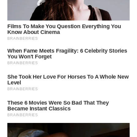
WN
NATUNA
WN
BINTAN
WN
MANDALIKA
WN
LIKUPANG
WN
LABUANBAJO
WN
BORNEO