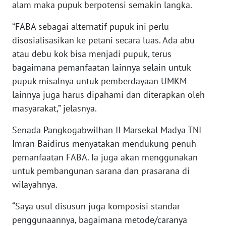
alam maka pupuk berpotensi semakin langka.
WN
NUSANTARA
“FABA sebagai alternatif pupuk ini perlu
disosialisasikan ke petani secara luas. Ada abu
WN
atau debu kok bisa menjadi pupuk, terus
JOGJA
bagaimana pemanfaatan lainnya selain untuk
pupuk misalnya untuk pemberdayaan UMKM
WN
JATIM
lainnya juga harus dipahami dan diterapkan oleh
masyarakat,” jelasnya.
WN
Senada Pangkogabwilhan II Marsekal Madya TNI
BALI
Imran Baidirus menyatakan mendukung penuh
pemanfaatan FABA. Ia juga akan menggunakan
WN
KALBAR
untuk pembangunan sarana dan prasarana di
wilayahnya.
WN
“Saya usul disusun juga komposisi standar
KALTENG
penggunaannya, bagaimana metode/caranya