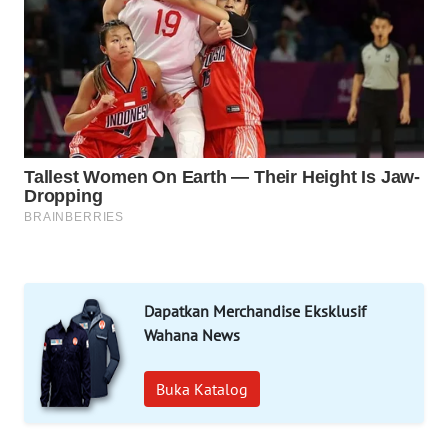
MAWAKA
ID
MARTABAT
NET
PLN
WATCH
MKLI
LPKKI
Dapatkan Merchandise Eksklusif
Wahana News
LKKI
Buka Katalog
KOPEKLIN