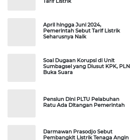
Tarif Listrik
SIBARAGAS
NEWS
April hingga Juni 2024,
METRO
Pemerintah Sebut Tarif Listrik
SIANTAR
Seharusnya Naik
NEWS
METRO
Soal Dugaan Korupsi di Unit
MEDAN
Sumbagsel yang Diusut KPK, PLN
NEWS
Buka Suara
METRO
JAKARTA
Pensiun Dini PLTU Pelabuhan
NEWS
Ratu Ada Ditangan Pemerintah
KRT
NEWS
Darmawan Prasodjo Sebut
Pembangkit Listrik Tenaga Angin