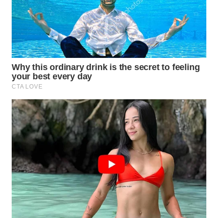
WAHANA
LISTRIK
WAHANA
TRAVEL
WAHANA
TV
WAHANANEWS
ID
WAHANANEWS
CO ID
WAHANANEWS
NET