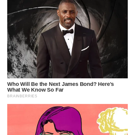
WN
INDRAMAYU
WN
KUNINGAN
WN
MAJALENGKA
WN
SUBANG
WN
SUKABUMI
WN
PURWAKARTA