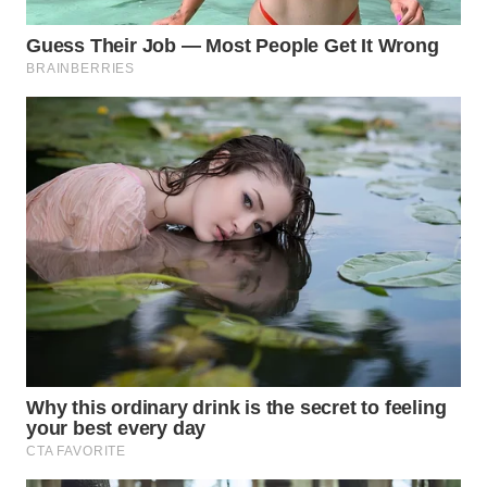
WAHANA
SPORT
WAHANA
UMKM
WAHANA
SELEB
WAHANA
PERSONA
WAHANA
OTOMOTIF
WAHANA
HEALTH