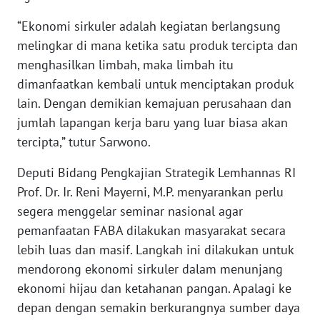
WN
“Ekonomi sirkuler adalah kegiatan berlangsung
BABEL
melingkar di mana ketika satu produk tercipta dan
menghasilkan limbah, maka limbah itu
WN
SUMBAR
dimanfaatkan kembali untuk menciptakan produk
lain. Dengan demikian kemajuan perusahaan dan
WN
jumlah lapangan kerja baru yang luar biasa akan
SUMSEL
tercipta,” tutur Sarwono.
Deputi Bidang Pengkajian Strategik Lemhannas RI
WN
BENGKULU
Prof. Dr. Ir. Reni Mayerni, M.P. menyarankan perlu
segera menggelar seminar nasional agar
WN
pemanfaatan FABA dilakukan masyarakat secara
LAMPUNG
lebih luas dan masif. Langkah ini dilakukan untuk
mendorong ekonomi sirkuler dalam menunjang
WN
ekonomi hijau dan ketahanan pangan. Apalagi ke
JATENG
depan dengan semakin berkurangnya sumber daya