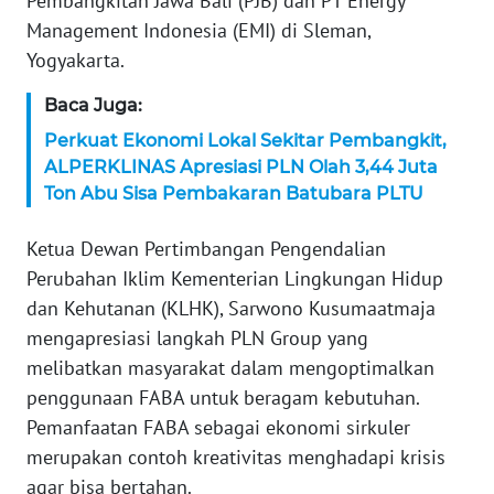
Pembangkitan Jawa Bali (PJB) dan PT Energy
WN
Management Indonesia (EMI) di Sleman,
SERAMBI
Yogyakarta.
Baca Juga:
WN
JAMBI
Perkuat Ekonomi Lokal Sekitar Pembangkit,
ALPERKLINAS Apresiasi PLN Olah 3,44 Juta
WN
Ton Abu Sisa Pembakaran Batubara PLTU
SULTRA
Ketua Dewan Pertimbangan Pengendalian
WN
Perubahan Iklim Kementerian Lingkungan Hidup
NTB
dan Kehutanan (KLHK), Sarwono Kusumaatmaja
mengapresiasi langkah PLN Group yang
WN
melibatkan masyarakat dalam mengoptimalkan
SULTENG
penggunaan FABA untuk beragam kebutuhan.
Pemanfaatan FABA sebagai ekonomi sirkuler
WN
merupakan contoh kreativitas menghadapi krisis
SULBAR
agar bisa bertahan.