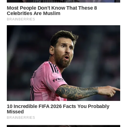
SUMEDANG
WN
CIANJUR
WN
KEPULAUAN
SERIBU
WN
TANGERANG
WN
BINJAI
WN
CIREBON