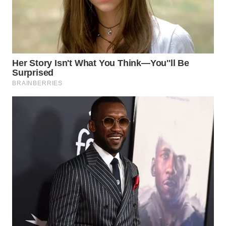
WN
BOGOR
WN
DEPOK
WN
TAPANULI
UTARA
WN
SAMOSIR
WN
PADANG
LAWAS
WN