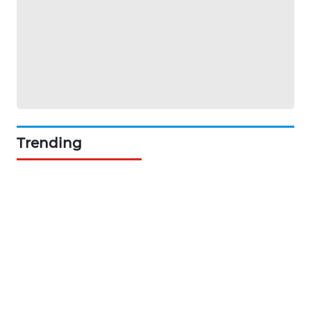
NEWS
BERKAT
NEWS
BERAMPU
NEWS
Trending
ANUGERAH
NEWS
AKHLAK
ID
PERAPKI
NEWS
SONYA