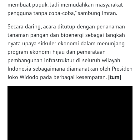
WN
membuat pupuk. Jadi memudahkan masyarakat
KALTARA
pengguna tanpa coba-coba,” sambung Imran.
Secara daring, acara ditutup dengan penanaman
WN
KALSEL
tanaman pangan dan bioenergi sebagai langkah
nyata upaya sirkuler ekonomi dalam menunjang
WN
program ekonomi hijau dan pemerataan
KALTIM
pembangunan infrastruktur di seluruh wilayah
Indonesia sebagaimana diamanatkan oleh Presiden
WN
Joko Widodo pada berbagai kesempatan.
[tum]
SULSEL
WN
GORONTALO
WN
SULUT