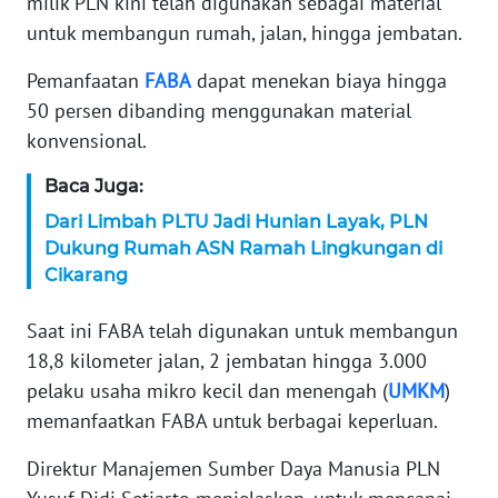
milik PLN kini telah digunakan sebagai material
untuk membangun rumah, jalan, hingga jembatan.
KARIR
Pemanfaatan
FABA
dapat menekan biaya hingga
DISCLAIMER
50 persen dibanding menggunakan material
konvensional.
Wahana
News
Baca Juga:
Regional
Dari Limbah PLTU Jadi Hunian Layak, PLN
Dukung Rumah ASN Ramah Lingkungan di
WN
Cikarang
SUMUT
Saat ini FABA telah digunakan untuk membangun
WN
18,8 kilometer jalan, 2 jembatan hingga 3.000
JAKARTA
pelaku usaha mikro kecil dan menengah (
UMKM
)
memanfaatkan FABA untuk berbagai keperluan.
WN
JABAR
Direktur Manajemen Sumber Daya Manusia PLN