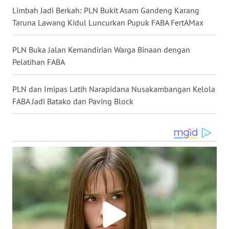
TAPANULI
Limbah Jadi Berkah: PLN Bukit Asam Gandeng Karang
TENGAH
Taruna Lawang Kidul Luncurkan Pupuk FABA FertAMax
WN DELI
PLN Buka Jalan Kemandirian Warga Binaan dengan
SERDANG
Pelatihan FABA
WN
PLN dan Imipas Latih Narapidana Nusakambangan Kelola
TEBING
FABA Jadi Batako dan Paving Block
TINGGI
WN
PAKPAK
WN
KARAWANG
WN
BEKASI