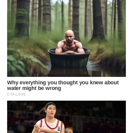
WAHANA
DESA
WISATA
LAPAK
WAHANA
Wahana
Network
KONSUMEN
LISTRIK
MASYARAKAT
KELISTRIKAN
WALINKI
ID