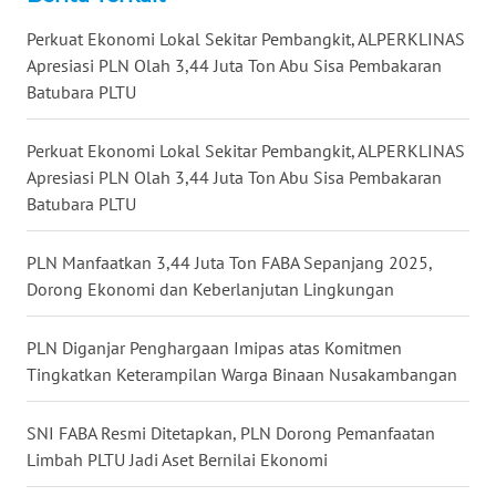
WN
Perkuat Ekonomi Lokal Sekitar Pembangkit, ALPERKLINAS
TAPANULI
Apresiasi PLN Olah 3,44 Juta Ton Abu Sisa Pembakaran
SELATAN
Batubara PLTU
WN
Perkuat Ekonomi Lokal Sekitar Pembangkit, ALPERKLINAS
TANJUNG
Apresiasi PLN Olah 3,44 Juta Ton Abu Sisa Pembakaran
LESUNG
Batubara PLTU
WN
KARO
PLN Manfaatkan 3,44 Juta Ton FABA Sepanjang 2025,
Dorong Ekonomi dan Keberlanjutan Lingkungan
WN
SIMALUNGUN
PLN Diganjar Penghargaan Imipas atas Komitmen
Tingkatkan Keterampilan Warga Binaan Nusakambangan
WN
LABUHANBATU
SNI FABA Resmi Ditetapkan, PLN Dorong Pemanfaatan
Limbah PLTU Jadi Aset Bernilai Ekonomi
WN