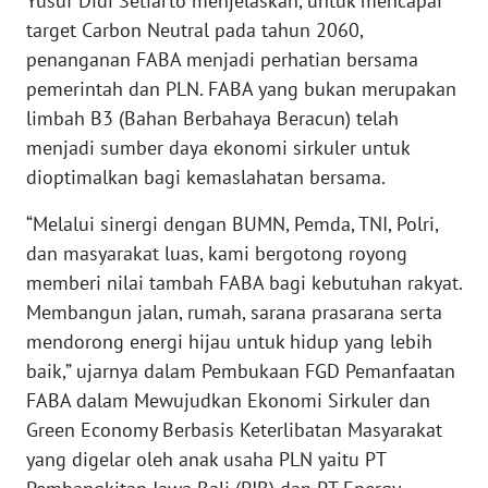
Yusuf Didi Setiarto menjelaskan, untuk mencapai
WN
target Carbon Neutral pada tahun 2060,
BANTEN
penanganan FABA menjadi perhatian bersama
pemerintah dan PLN. FABA yang bukan merupakan
WN
NTT
limbah B3 (Bahan Berbahaya Beracun) telah
menjadi sumber daya ekonomi sirkuler untuk
WN
dioptimalkan bagi kemaslahatan bersama.
KEPRI
“Melalui sinergi dengan BUMN, Pemda, TNI, Polri,
WN
dan masyarakat luas, kami bergotong royong
PAPUA
memberi nilai tambah FABA bagi kebutuhan rakyat.
Membangun jalan, rumah, sarana prasarana serta
WN
mendorong energi hijau untuk hidup yang lebih
PAPUA
baik,” ujarnya dalam Pembukaan FGD Pemanfaatan
BARAT
FABA dalam Mewujudkan Ekonomi Sirkuler dan
Green Economy Berbasis Keterlibatan Masyarakat
WN
RIAU
yang digelar oleh anak usaha PLN yaitu PT