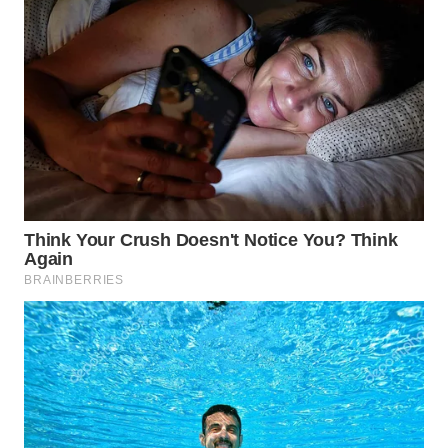
Wahana
Media
Group
WAHANA
NEWS
WAHANA
TANI
WAHANA
ADVOKAT
WAHANA
INFRASTRUKTUR
WAHANA
KONSUMEN