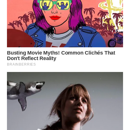
WN
PRIANGAN
TIMUR
WN
SEMARANG
WN
SOLO
WN
BOROBUDUR
WN
MADURA
WN
SURABAYA