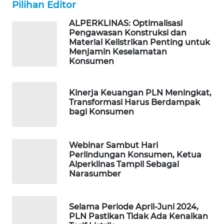
Pilihan Editor
PORTAL
KONSUMEN
ALPERKLINAS: Optimalisasi
Pengawasan Konstruksi dan
Material Kelistrikan Penting untuk
FORWAMKI
Menjamin Keselamatan
Konsumen
ALPERKLINAS
Kinerja Keuangan PLN Meningkat,
FORJASIDA
Transformasi Harus Berdampak
bagi Konsumen
TAMBANG
NEWS
Webinar Sambut Hari
Perlindungan Konsumen, Ketua
SITUNGIR
Alperklinas Tampil Sebagai
NEWS
Narasumber
SIDIKALANG
NEWS
Selama Periode April-Juni 2024,
PLN Pastikan Tidak Ada Kenaikan