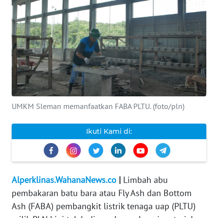
INDEKS
BERITA
KONTAK
KAMI
INFO
IKLAN
UMKM Sleman memanfaatkan FABA PLTU. (foto/pln)
TENTANG
Ikuti Kami di:
KAMI
PEDOMAN
MEDIA
Alperklinas.WahanaNews.co
|
Limbah abu
SIBER
pembakaran batu bara atau Fly Ash dan Bottom
Ash (FABA) pembangkit listrik tenaga uap (PLTU)
REDAKSI