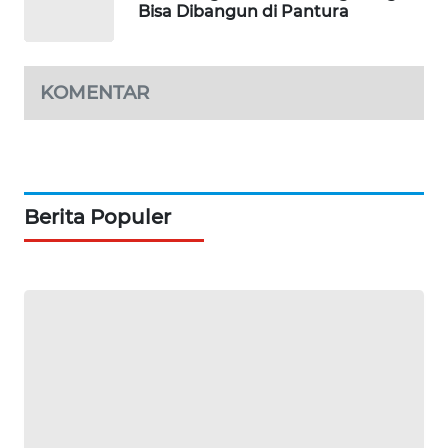
KARING
Bisa Dibangun di Pantura
NEWS
JURNAL
KOMENTAR
MARITIM
HUMBANG
NEWS
Berita Populer
GARONGGANG
NEWS
FISUELRI
ID
ENERGI
NEWS
CILEUNGSI