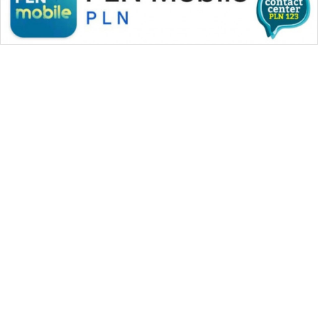
WAHANA MEDIA GROUP
|
|
|
WAHANA NEWS co
WAHANA TANI
WAHANA ADVOKAT
|
|
WAHANA INFRASTRUKTUR
WAHANA KONSUMEN
|
|
|
WAHANA LISTRIK
WAHANA TRAVEL
WAHANA TV
|
|
|
WAHANANEWS id
WAHANANEWS CO ID
WAHANANEWS NET
|
|
|
WAHANA SPORT ID
Wahana UMKM
Wahana Seleb