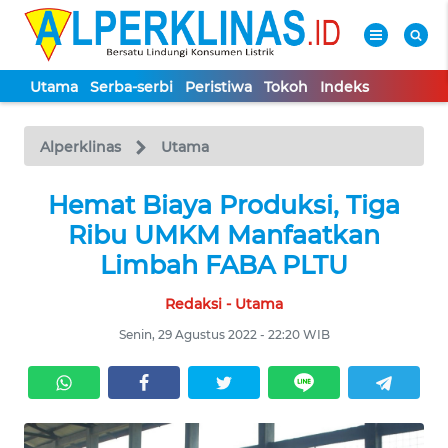
Utama
Serba-serbi
Peristiwa
Tokoh
Indeks
WAHANA
Tutup
TV
Alperklinas
Utama
UTAMA
Hemat Biaya Produksi, Tiga
Ribu UMKM Manfaatkan
SERBA-
Limbah FABA PLTU
SERBI
Redaksi - Utama
PERISTIWA
Senin, 29 Agustus 2022 - 22:20 WIB
TOKOH
Informasi