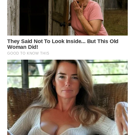
TAPANULI
TENGAH
WN DELI
SERDANG
WN
TEBING
TINGGI
WN
PAKPAK
WN
KARAWANG
WN
BEKASI