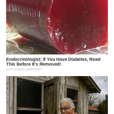
WN
TAPANULI
SELATAN
WN
TANJUNG
LESUNG
WN
KARO
WN
SIMALUNGUN
WN
LABUHANBATU
WN