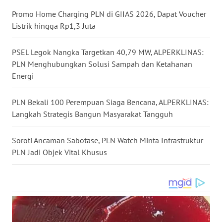
WN
Promo Home Charging PLN di GIIAS 2026, Dapat Voucher
MALUKU
Listrik hingga Rp1,3 Juta
WN
MALUT
PSEL Legok Nangka Targetkan 40,79 MW, ALPERKLINAS:
PLN Menghubungkan Solusi Sampah dan Ketahanan
Energi
WN
DAIRI
PLN Bekali 100 Perempuan Siaga Bencana, ALPERKLINAS:
Langkah Strategis Bangun Masyarakat Tangguh
WN
DANAU
TOBA
Soroti Ancaman Sabotase, PLN Watch Minta Infrastruktur
PLN Jadi Objek Vital Khusus
WN
NIAS
WN
LANGKAT