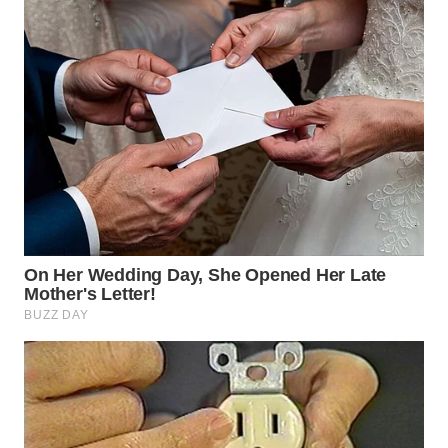
WN
INDRAMAYU
WN
KUNINGAN
WN
MAJALENGKA
WN
SUBANG
WN
SUKABUMI
WN
PURWAKARTA