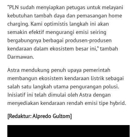
WN
“PLN sudah menyiapkan petugas untuk melayani
BABEL
kebutuhan tambah daya dan pemasangan home
charging. Kami optimistis langkah ini akan
WN
semakin efektif mengurangi emisi seiring
SUMBAR
bergabungnya berbagai produsen-produsen
kendaraan dalam ekosistem besar ini,” tambah
WN
Darmawan.
SUMSEL
Astra mendukung penuh upaya pemerintah
WN
membangun ekosistem kendaraan listrik sebagai
BENGKULU
salah satu langkah utama pengurangan polusi.
Inisiatif ini telah dimulai oleh Astra dengan
WN
menyediakan kendaraan rendah emisi tipe hybrid.
LAMPUNG
[Redaktur: Alpredo Gultom]
WN
JATENG