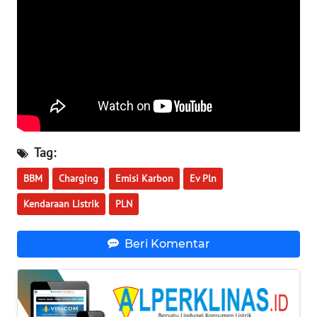
WN
NUSANTARA
WN
JOGJA
WN
JATIM
Tag:
WN
BBM
Charging
Emisi Karbon
Ev Pln
BALI
Kendaraan Listrik
PLN
WN
KALBAR
Beri Komentar
WN
KALTENG