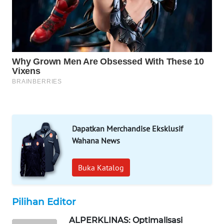
WAHANA
DESA
WISATA
LAPAK
WAHANA
Wahana
Network
KONSUMEN
Dapatkan Merchandise Eksklusif
LISTRIK
Wahana News
MASYARAKAT
Buka Katalog
KELISTRIKAN
WALINKI
Pilihan Editor
ID
ALPERKLINAS: Optimalisasi