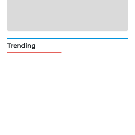
KARING
NEWS
JURNAL
MARITIM
Trending
HUMBANG
NEWS
GARONGGANG
NEWS
FISUELRI
ID
ENERGI
NEWS
CILEUNGSI