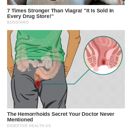
WN
BOGOR
WN
DEPOK
WN
TAPANULI
UTARA
WN
SAMOSIR
WN
PADANG
LAWAS
WN