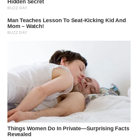
Wahana
Media
Group
WAHANA
NEWS
WAHANA
TANI
WAHANA
ADVOKAT
WAHANA
INFRASTRUKTUR
WAHANA
KONSUMEN