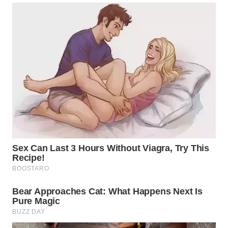
SUMEDANG
WN
CIANJUR
WN
KEPULAUAN
SERIBU
WN
TANGERANG
WN
BINJAI
WN
CIREBON