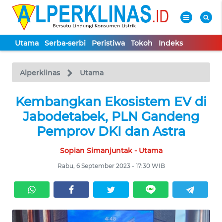
Utama
Serba-serbi
Peristiwa
Tokoh
Indeks
WAHANA
Tutup
TV
Alperklinas
Utama
UTAMA
Kembangkan Ekosistem EV di
Jabodetabek, PLN Gandeng
SERBA-
Pemprov DKI dan Astra
SERBI
Sopian Simanjuntak - Utama
PERISTIWA
Rabu, 6 September 2023 - 17:30 WIB
TOKOH
Informasi