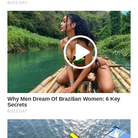
WAHANA
LISTRIK
WAHANA
TRAVEL
WAHANA
TV
WAHANANEWS
ID
WAHANANEWS
CO ID
WAHANANEWS
NET