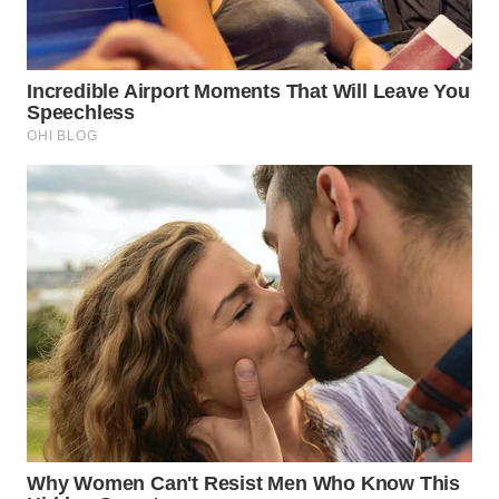
WN
NATUNA
WN
BINTAN
WN
MANDALIKA
WN
LIKUPANG
WN
LABUANBAJO
WN
BORNEO