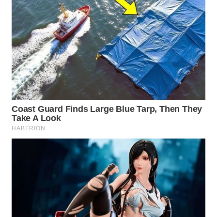
WAHANA
SPORT
WAHANA
UMKM
WAHANA
SELEB
WAHANA
PERSONA
WAHANA
OTOMOTIF
WAHANA
HEALTH