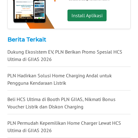
WN
KALTARA
Install Aplikasi
WN
KALSEL
Berita Terkait
WN
Dukung Ekosistem EV, PLN Berikan Promo Spesial HCS
KALTIM
Ultima di GIIAS 2026
WN
PLN Hadirkan Solusi Home Charging Andal untuk
SULSEL
Pengguna Kendaraan Listrik
WN
Beli HCS Ultima di Booth PLN GIIAS, Nikmati Bonus
GORONTALO
Voucher Listrik dan Diskon Charging
WN
PLN Permudah Kepemilikan Home Charger Lewat HCS
SULUT
Ultima di GIIAS 2026