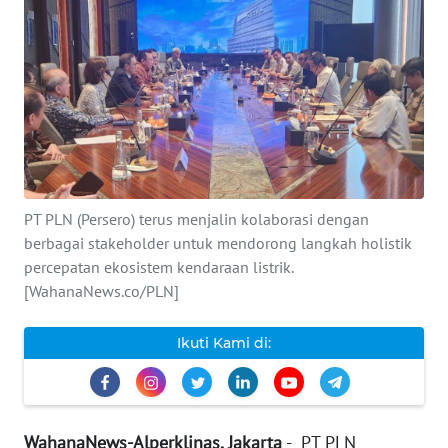
INDEKS
BERITA
KONTAK
KAMI
INFO
IKLAN
PT PLN (Persero) terus menjalin kolaborasi dengan
berbagai stakeholder untuk mendorong langkah holistik
TENTANG
percepatan ekosistem kendaraan listrik.
KAMI
[WahanaNews.co/PLN]
PEDOMAN
Ikuti Kami di:
MEDIA
SIBER
REDAKSI
WahanaNews-Alperklinas, Jakarta
- PT PLN