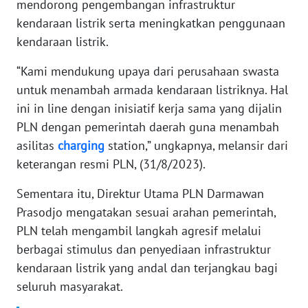
mendorong pengembangan infrastruktur
WN
BANTEN
kendaraan listrik serta meningkatkan penggunaan
kendaraan listrik.
WN
“Kami mendukung upaya dari perusahaan swasta
NTT
untuk menambah armada kendaraan listriknya. Hal
WN
ini in line dengan inisiatif kerja sama yang dijalin
KEPRI
PLN dengan pemerintah daerah guna menambah
asilitas
charging
station,” ungkapnya, melansir dari
WN
keterangan resmi PLN, (31/8/2023).
PAPUA
Sementara itu, Direktur Utama PLN Darmawan
WN
Prasodjo mengatakan sesuai arahan pemerintah,
PAPUA
PLN telah mengambil langkah agresif melalui
BARAT
berbagai stimulus dan penyediaan infrastruktur
kendaraan listrik yang andal dan terjangkau bagi
WN
seluruh masyarakat.
RIAU