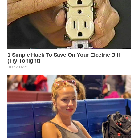
WN
PRIANGAN
TIMUR
WN
SEMARANG
WN
SOLO
WN
BOROBUDUR
WN
MADURA
WN
SURABAYA