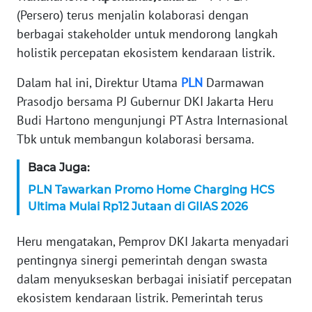
(Persero) terus menjalin kolaborasi dengan
KARIR
berbagai stakeholder untuk mendorong langkah
holistik percepatan ekosistem kendaraan listrik.
DISCLAIMER
Dalam hal ini, Direktur Utama
PLN
Darmawan
Wahana
Prasodjo bersama PJ Gubernur DKI Jakarta Heru
News
Budi Hartono mengunjungi PT Astra Internasional
Regional
Tbk untuk membangun kolaborasi bersama.
WN
Baca Juga:
SUMUT
PLN Tawarkan Promo Home Charging HCS
Ultima Mulai Rp12 Jutaan di GIIAS 2026
WN
JAKARTA
Heru mengatakan, Pemprov DKI Jakarta menyadari
pentingnya sinergi pemerintah dengan swasta
WN
dalam menyukseskan berbagai inisiatif percepatan
JABAR
ekosistem kendaraan listrik. Pemerintah terus