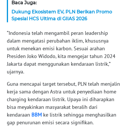
Baca Juga:
WN
Dukung Ekosistem EV, PLN Berikan Promo
SERAMBI
Spesial HCS Ultima di GIIAS 2026
WN
“Indonesia telah mengambil peran leadership
JAMBI
dalam mengatasi perubahan iklim, khususnya
untuk menekan emisi karbon. Sesuai arahan
WN
SULTRA
Presiden Joko Widodo, kita mengejar tahun 2024
Jakarta dapat menggunakan kendaraan listrik,”
WN
ujarnya.
NTB
Guna mencapai target tersebut, PLN telah menjalin
kerja sama dengan Astra untuk penyediaan home
WN
SULTENG
charging kendaraan listrik. Upaya ini diharapkan
bisa meyakinkan masyarakat beralih dari
WN
kendaraan
BBM
ke listrik sehingga menghasilkan
SULBAR
gap penurunan emisi secara signifikan.