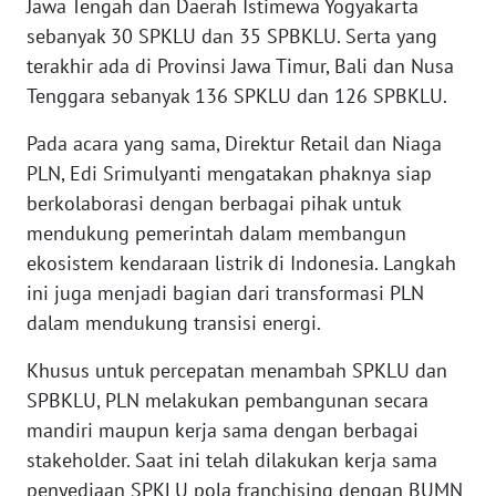
Jawa Tengah dan Daerah Istimewa Yogyakarta
WN
sebanyak 30 SPKLU dan 35 SPBKLU. Serta yang
NUSANTARA
terakhir ada di Provinsi Jawa Timur, Bali dan Nusa
Tenggara sebanyak 136 SPKLU dan 126 SPBKLU.
WN
JOGJA
Pada acara yang sama, Direktur Retail dan Niaga
PLN, Edi Srimulyanti mengatakan phaknya siap
WN
berkolaborasi dengan berbagai pihak untuk
JATIM
mendukung pemerintah dalam membangun
ekosistem kendaraan listrik di Indonesia. Langkah
WN
BALI
ini juga menjadi bagian dari transformasi PLN
dalam mendukung transisi energi.
WN
KALBAR
Khusus untuk percepatan menambah SPKLU dan
SPBKLU, PLN melakukan pembangunan secara
WN
mandiri maupun kerja sama dengan berbagai
KALTENG
stakeholder. Saat ini telah dilakukan kerja sama
penyediaan SPKLU pola franchising dengan BUMN