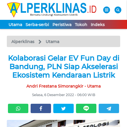
Utama
Serba-serbi
Peristiwa
Tokoh
Indeks
WAHANA
Tutup
TV
Alperklinas
Utama
Kolaborasi Gelar EV Fun Day di
UTAMA
Bandung, PLN Siap Akselerasi
SERBA-
Ekosistem Kendaraan Listrik
SERBI
Andri Frestana Simorangkir - Utama
PERISTIWA
Selasa, 6 Desember 2022 - 06:00 WIB
TOKOH
Informasi