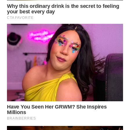
MAWAKA
ID
MARTABAT
NET
PLN
WATCH
MKLI
LPKKI
LKKI
KOPEKLIN