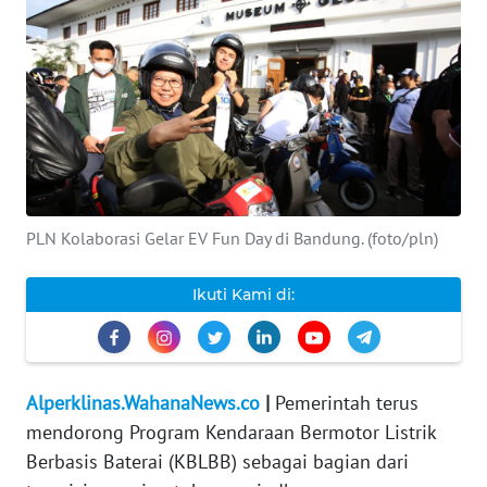
INDEKS
BERITA
KONTAK
KAMI
INFO
IKLAN
PLN Kolaborasi Gelar EV Fun Day di Bandung. (foto/pln)
TENTANG
Ikuti Kami di:
KAMI
PEDOMAN
MEDIA
Alperklinas.WahanaNews.co
|
Pemerintah terus
SIBER
mendorong Program Kendaraan Bermotor Listrik
Berbasis Baterai (KBLBB) sebagai bagian dari
REDAKSI