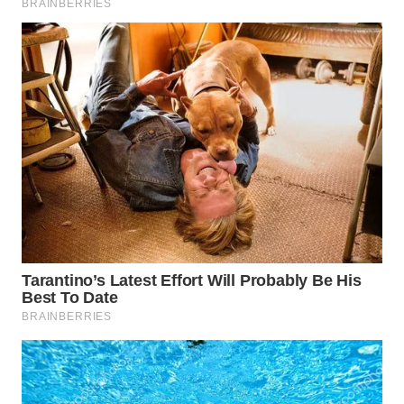
WAHANA
LISTRIK
WAHANA
TRAVEL
WAHANA
TV
WAHANANEWS
ID
WAHANANEWS
CO ID
WAHANANEWS
NET