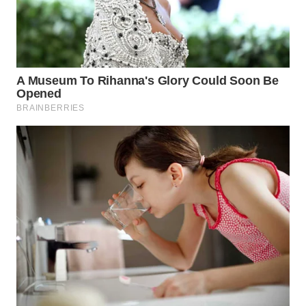
WAHANA
DESA
WISATA
LAPAK
WAHANA
Wahana
Network
KONSUMEN
LISTRIK
MASYARAKAT
KELISTRIKAN
WALINKI
ID