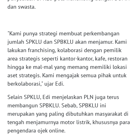
WN
dan swasta.
KALTARA
WN
"Kami punya strategi membuat perkembangan
KALSEL
jumlah SPKLU dan SPBKLU akan menjamur. Kami
WN
lakukan franchising, kolaborasi dengan pemilik
KALTIM
area strategis seperti kantor-kantor, kafe, restoran
hingga ke mal-mal yang memang memiliki lokasi
WN
aset strategis. Kami mengajak semua pihak untuk
SULSEL
berkolaborasi," ujar Edi.
WN
Selain SPKLU, Edi menjelaskan PLN juga terus
GORONTALO
membangun SPBKLU. Sebab, SPBKLU ini
merupakan yang paling dibutuhkan masyarakat di
WN
tengah menjamurnya motor listrik, khususnya para
SULUT
pengendara ojek online.