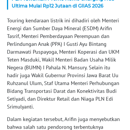
Ultima Mulai Rp12 Jutaan di GIIAS 2026
WN
SERAMBI
Touring kendaraan listrik ini dihadiri oleh Menteri
Energi dan Sumber Daya Mineral (ESDM) Arifin
WN
JAMBI
Tasrif, Menteri Pemberdayaan Perempuan dan
Perlindungan Anak (PPA) I Gusti Ayu Bintang
WN
Darmawati Puspayoga, Menteri Koperasi dan UKM
SULTRA
Teten Masduki, Wakil Menteri Badan Usaha Milik
Negera (BUMN) I Pahala N. Mansury. Selain itu
WN
hadir juga Wakil Gubernur Provinsi Jawa Barat Uu
NTB
Ruhzanul Ulum, Staf Utama Menteri Perhubungan
Bidang Transportasi Darat dan Konektivitas Budi
WN
Setiyadi, dan Direktur Retail dan Niaga PLN Edi
SULTENG
Srimulyanti.
WN
Dalam kegiatan tersebut, Arifin juga menyebutkan
SULBAR
bahwa salah satu pendorong terbentuknya