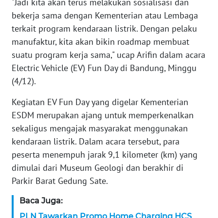
"Jadi kita akan terus melakukan sosialisasi dan
WN
BANTEN
bekerja sama dengan Kementerian atau Lembaga
terkait program kendaraan listrik. Dengan pelaku
WN
manufaktur, kita akan bikin roadmap membuat
NTT
suatu program kerja sama," ucap Arifin dalam acara
Electric Vehicle (EV) Fun Day di Bandung, Minggu
WN
(4/12).
KEPRI
Kegiatan EV Fun Day yang digelar Kementerian
WN
ESDM merupakan ajang untuk memperkenalkan
PAPUA
sekaligus mengajak masyarakat menggunakan
kendaraan listrik. Dalam acara tersebut, para
WN
peserta menempuh jarak 9,1 kilometer (km) yang
PAPUA
dimulai dari Museum Geologi dan berakhir di
BARAT
Parkir Barat Gedung Sate.
WN
Baca Juga:
RIAU
PLN Tawarkan Promo Home Charging HCS