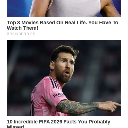
KARING
NEWS
JURNAL
MARITIM
HUMBANG
NEWS
GARONGGANG
NEWS
FISUELRI
ID
ENERGI
NEWS
CILEUNGSI