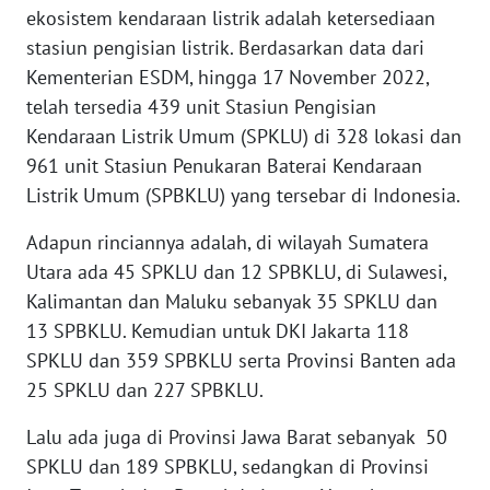
ekosistem kendaraan listrik adalah ketersediaan
WN
BABEL
stasiun pengisian listrik. Berdasarkan data dari
Kementerian ESDM, hingga 17 November 2022,
WN
telah tersedia 439 unit Stasiun Pengisian
SUMBAR
Kendaraan Listrik Umum (SPKLU) di 328 lokasi dan
961 unit Stasiun Penukaran Baterai Kendaraan
WN
Listrik Umum (SPBKLU) yang tersebar di Indonesia.
SUMSEL
Adapun rinciannya adalah, di wilayah Sumatera
WN
Utara ada 45 SPKLU dan 12 SPBKLU, di Sulawesi,
BENGKULU
Kalimantan dan Maluku sebanyak 35 SPKLU dan
13 SPBKLU. Kemudian untuk DKI Jakarta 118
WN
SPKLU dan 359 SPBKLU serta Provinsi Banten ada
LAMPUNG
25 SPKLU dan 227 SPBKLU.
WN
Lalu ada juga di Provinsi Jawa Barat sebanyak 50
JATENG
SPKLU dan 189 SPBKLU, sedangkan di Provinsi