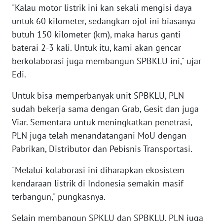
WN
"Kalau motor listrik ini kan sekali mengisi daya
MALUKU
untuk 60 kilometer, sedangkan ojol ini biasanya
butuh 150 kilometer (km), maka harus ganti
WN
baterai 2-3 kali. Untuk itu, kami akan gencar
MALUT
berkolaborasi juga membangun SPBKLU ini," ujar
Edi.
WN
DAIRI
Untuk bisa memperbanyak unit SPBKLU, PLN
sudah bekerja sama dengan Grab, Gesit dan juga
WN
Viar. Sementara untuk meningkatkan penetrasi,
DANAU
TOBA
PLN juga telah menandatangani MoU dengan
Pabrikan, Distributor dan Pebisnis Transportasi.
WN
"Melalui kolaborasi ini diharapkan ekosistem
NIAS
kendaraan listrik di Indonesia semakin masif
terbangun," pungkasnya.
WN
LANGKAT
Selain membangun SPKLU dan SPBKLU, PLN juga