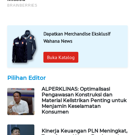
NEWS
BERKAT
NEWS
Dapatkan Merchandise Eksklusif
Wahana News
BERAMPU
NEWS
Buka Katalog
ANUGERAH
NEWS
Pilihan Editor
AKHLAK
ALPERKLINAS: Optimalisasi
Pengawasan Konstruksi dan
ID
Material Kelistrikan Penting untuk
Menjamin Keselamatan
PERAPKI
Konsumen
NEWS
Kinerja Keuangan PLN Meningkat,
SONYA