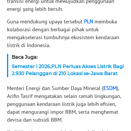
transisi energi untuk mewujudkan penggunaan
energi yang lebih bersih.
KARIR
Guna mendukung upaya tersebut
PLN
membuka
DISCLAIMER
kolaborasi dengan berbagai pihak untuk
mengakselerasi tumbuhnya ekosistem kendaraan
Wahana
listrik di Indonesia.
News
Regional
Baca Juga:
Semester I 2026,PLN Perluas Akses Listrik Bagi
WN
2.930 Pelanggan di 210 Lokasi se-Jawa Barat
SUMUT
Menteri Energi dan Sumber Daya Mineral (
ESDM
),
WN
Arifin Tasrif mengatakan selain ramah lingkungan,
JAKARTA
penggunaan kendaraan listrik juga lebih efisien,
WN
dapat mengurangi impor BBM, serta menghemat
JABAR
devisa dan subsidi BBM.