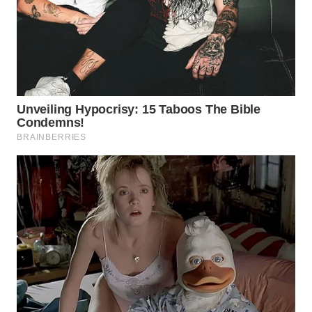
WN
NATUNA
WN
BINTAN
WN
MANDALIKA
WN
LIKUPANG
WN
LABUANBAJO
WN
BORNEO