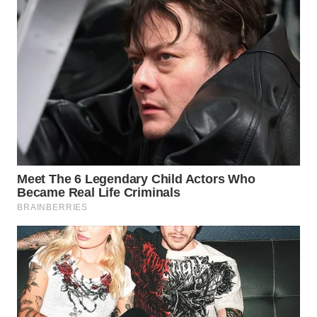
WN
PRIANGAN
TIMUR
WN
SEMARANG
WN
SOLO
WN
BOROBUDUR
WN
MADURA
WN
SURABAYA