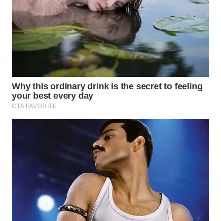
SIBARAGAS
NEWS
METRO
SIANTAR
NEWS
METRO
MEDAN
NEWS
METRO
JAKARTA
NEWS
KRT
NEWS