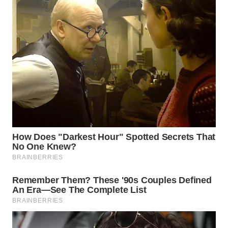
WN
INDRAMAYU
WN
KUNINGAN
WN
MAJALENGKA
WN
SUBANG
WN
SUKABUMI
WN
PURWAKARTA