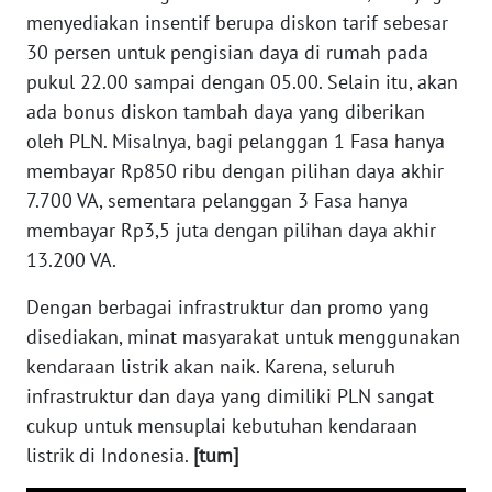
menyediakan insentif berupa diskon tarif sebesar
WN
TAPANULI
30 persen untuk pengisian daya di rumah pada
SELATAN
pukul 22.00 sampai dengan 05.00. Selain itu, akan
ada bonus diskon tambah daya yang diberikan
WN
oleh PLN. Misalnya, bagi pelanggan 1 Fasa hanya
TANJUNG
membayar Rp850 ribu dengan pilihan daya akhir
LESUNG
7.700 VA, sementara pelanggan 3 Fasa hanya
membayar Rp3,5 juta dengan pilihan daya akhir
WN
13.200 VA.
KARO
Dengan berbagai infrastruktur dan promo yang
WN
disediakan, minat masyarakat untuk menggunakan
SIMALUNGUN
kendaraan listrik akan naik. Karena, seluruh
infrastruktur dan daya yang dimiliki PLN sangat
WN
LABUHANBATU
cukup untuk mensuplai kebutuhan kendaraan
listrik di Indonesia.
[tum]
WN