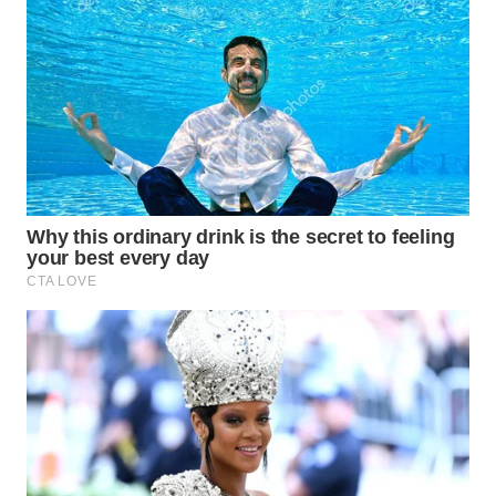
WAHANA
SPORT
WAHANA
UMKM
WAHANA
SELEB
WAHANA
PERSONA
WAHANA
OTOMOTIF
WAHANA
HEALTH