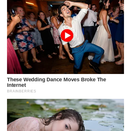
PORTAL
KONSUMEN
FORWAMKI
ALPERKLINAS
FORJASIDA
TAMBANG
NEWS
SITUNGIR
NEWS
SIDIKALANG
NEWS