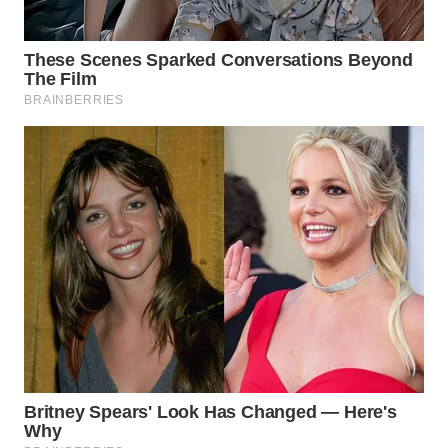
Wahana
Media
Group
WAHANA
NEWS
WAHANA
TANI
WAHANA
ADVOKAT
WAHANA
INFRASTRUKTUR
WAHANA
KONSUMEN