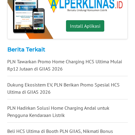
WN
BOGOR
Install Aplikasi
WN
DEPOK
Berita Terkait
WN
TAPANULI
PLN Tawarkan Promo Home Charging HCS Ultima Mulai
UTARA
Rp12 Jutaan di GIIAS 2026
WN
Dukung Ekosistem EV, PLN Berikan Promo Spesial HCS
SAMOSIR
Ultima di GIIAS 2026
WN
PLN Hadirkan Solusi Home Charging Andal untuk
PADANG
Pengguna Kendaraan Listrik
LAWAS
Beli HCS Ultima di Booth PLN GIIAS, Nikmati Bonus
WN