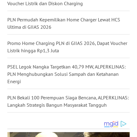
Voucher Listrik dan Diskon Charging
SUMEDANG
PLN Permudah Kepemilikan Home Charger Lewat HCS
WN
CIANJUR
Ultima di GIIAS 2026
WN
Promo Home Charging PLN di GIIAS 2026, Dapat Voucher
KEPULAUAN
Listrik hingga Rp1,3 Juta
SERIBU
PSEL Legok Nangka Targetkan 40,79 MW, ALPERKLINAS:
WN
PLN Menghubungkan Solusi Sampah dan Ketahanan
TANGERANG
Energi
WN
PLN Bekali 100 Perempuan Siaga Bencana, ALPERKLINAS:
BINJAI
Langkah Strategis Bangun Masyarakat Tangguh
WN
CIREBON