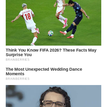
WN
INDRAMAYU
WN
KUNINGAN
WN
MAJALENGKA
WN
SUBANG
WN
SUKABUMI
WN
PURWAKARTA