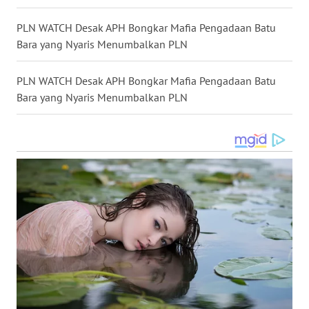
WN
PLN WATCH Desak APH Bongkar Mafia Pengadaan Batu
TAPANULI
Bara yang Nyaris Menumbalkan PLN
SELATAN
PLN WATCH Desak APH Bongkar Mafia Pengadaan Batu
WN
Bara yang Nyaris Menumbalkan PLN
TANJUNG
LESUNG
WN
KARO
WN
SIMALUNGUN
WN
LABUHANBATU
WN