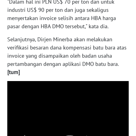
"Dalam hal ini PLN US$ 70 per ton dan untuk
WN
industri US$ 90 per ton dan juga sekaligus
NUSANTARA
menyertakan invoice selisih antara HBA harga
pasar dengan HBA DMO tersebut," kata dia.
WN
JOGJA
Selanjutnya, Dirjen Minerba akan melakukan
verifikasi besaran dana kompensasi batu bara atas
WN
invoice yang disampaikan oleh badan usaha
JATIM
pertambangan dengan aplikasi DMO batu bara.
[tum]
WN
BALI
WN
KALBAR
WN
KALTENG