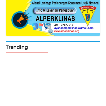
KARING
NEWS
JURNAL
MARITIM
HUMBANG
NEWS
Trending
GARONGGANG
NEWS
FISUELRI
ID
ENERGI
NEWS
CILEUNGSI