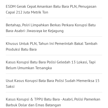
WN
ESDM Gerak Cepat Amankan Batu Bara PLN, Penugasan
MALUKU
Capai 212 Juta Metrik Ton
WN
Bertahap, Polri Limpahkan Berkas Perkara Korupsi Batu
MALUT
Bara-Asabri- Jiwasraya ke Kejagung
WN
DAIRI
Khusus Untuk PLN, Tahun Ini Pemerintah Bakal Tambah
Produksi Batu Bara
WN
DANAU
Kasus Korupsi Batu Bara Polisi Geledah 13 Lokasi, Tapi
TOBA
Belum Umumkan Tersangka
WN
Usut Kasus Korupsi Bata Bara Polisi Sudah Memeriksa 15
NIAS
Saksi
WN
Kasus Korupsi & TPPU Batu Bara - Asabri, Polisi Pamerkan
LANGKAT
Barbuk Dolar dan Emas Batangan