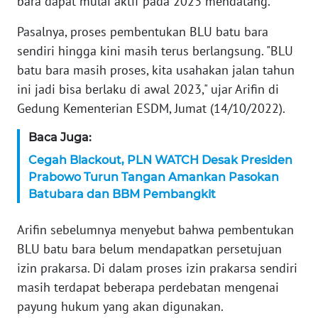
bara dapat mulai aktif pada 2023 mendatang.
KARIR
Pasalnya, proses pembentukan BLU batu bara
sendiri hingga kini masih terus berlangsung. "BLU
DISCLAIMER
batu bara masih proses, kita usahakan jalan tahun
ini jadi bisa berlaku di awal 2023," ujar Arifin di
Wahana
Gedung Kementerian ESDM, Jumat (14/10/2022).
News
Regional
Baca Juga:
Cegah Blackout, PLN WATCH Desak Presiden
WN
Prabowo Turun Tangan Amankan Pasokan
SUMUT
Batubara dan BBM Pembangkit
WN
Arifin sebelumnya menyebut bahwa pembentukan
JAKARTA
BLU batu bara belum mendapatkan persetujuan
izin prakarsa. Di dalam proses izin prakarsa sendiri
WN
JABAR
masih terdapat beberapa perdebatan mengenai
payung hukum yang akan digunakan.