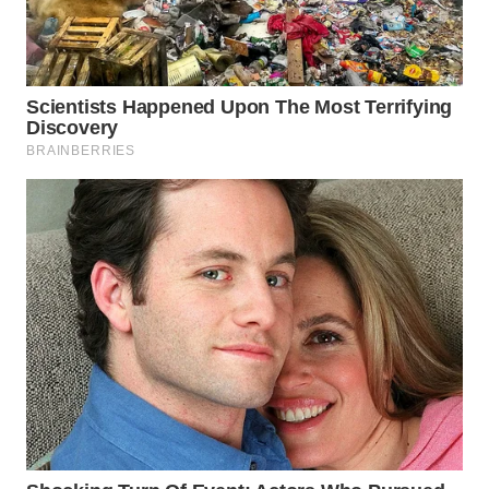
WAHANA
SPORT
WAHANA
UMKM
WAHANA
SELEB
WAHANA
PERSONA
WAHANA
OTOMOTIF
WAHANA
HEALTH