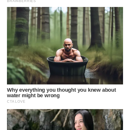
Wahana
Media
Group
WAHANA
NEWS
WAHANA
TANI
WAHANA
ADVOKAT
WAHANA
INFRASTRUKTUR
WAHANA
KONSUMEN