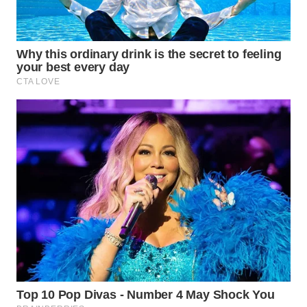
WN
NATUNA
WN
BINTAN
WN
MANDALIKA
WN
LIKUPANG
WN
LABUANBAJO
WN
BORNEO