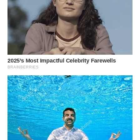
WN
PRIANGAN
TIMUR
WN
SEMARANG
WN
SOLO
WN
BOROBUDUR
WN
MADURA
WN
SURABAYA