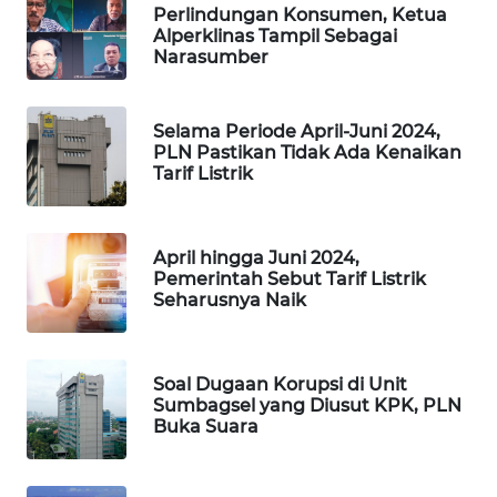
PORTAL
Perlindungan Konsumen, Ketua
KONSUMEN
Alperklinas Tampil Sebagai
Narasumber
FORWAMKI
Selama Periode April-Juni 2024,
PLN Pastikan Tidak Ada Kenaikan
ALPERKLINAS
Tarif Listrik
FORJASIDA
April hingga Juni 2024,
TAMBANG
Pemerintah Sebut Tarif Listrik
NEWS
Seharusnya Naik
SITUNGIR
NEWS
Soal Dugaan Korupsi di Unit
Sumbagsel yang Diusut KPK, PLN
Buka Suara
SIDIKALANG
NEWS