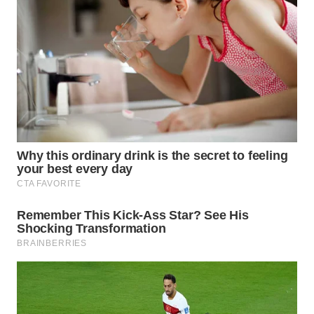
SUMEDANG
WN
CIANJUR
WN
KEPULAUAN
SERIBU
WN
TANGERANG
WN
BINJAI
WN
CIREBON