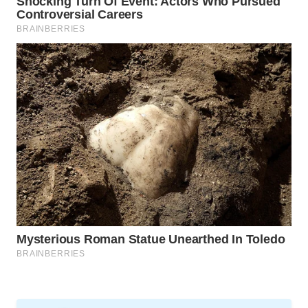
WAHANA
DESA
WISATA
LAPAK
WAHANA
Wahana
Network
KONSUMEN
LISTRIK
MASYARAKAT
KELISTRIKAN
WALINKI
ID