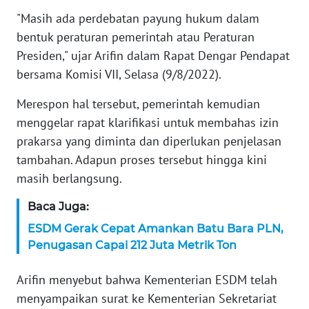
WN
"Masih ada perdebatan payung hukum dalam
BANTEN
bentuk peraturan pemerintah atau Peraturan
Presiden," ujar Arifin dalam Rapat Dengar Pendapat
WN
NTT
bersama Komisi VII, Selasa (9/8/2022).
Merespon hal tersebut, pemerintah kemudian
WN
menggelar rapat klarifikasi untuk membahas izin
KEPRI
prakarsa yang diminta dan diperlukan penjelasan
WN
tambahan. Adapun proses tersebut hingga kini
PAPUA
masih berlangsung.
Baca Juga:
WN
PAPUA
ESDM Gerak Cepat Amankan Batu Bara PLN,
BARAT
Penugasan Capai 212 Juta Metrik Ton
WN
Arifin menyebut bahwa Kementerian ESDM telah
RIAU
menyampaikan surat ke Kementerian Sekretariat