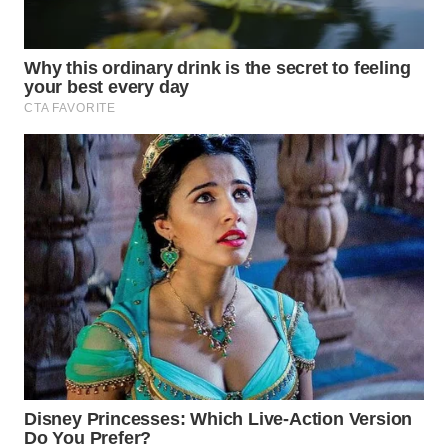
TAPANULI
TENGAH
WN DELI
SERDANG
WN
TEBING
TINGGI
WN
PAKPAK
WN
KARAWANG
WN
BEKASI