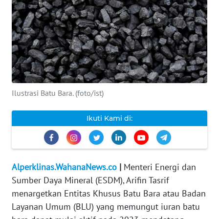
INDEKS
BERITA
KONTAK
KAMI
Ilustrasi Batu Bara. (foto/ist)
INFO
IKLAN
Ikuti Kami di:
TENTANG
KAMI
PEDOMAN
Alperklinas.WahanaNews.co
|
Menteri Energi dan
MEDIA
Sumber Daya Mineral (ESDM), Arifin Tasrif
SIBER
menargetkan Entitas Khusus Batu Bara atau Badan
Layanan Umum (BLU) yang memungut iuran batu
REDAKSI