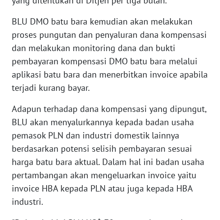
yang ditentukan di Ditjen per tiga bulan.
WN
BABEL
BLU DMO batu bara kemudian akan melakukan
proses pungutan dan penyaluran dana kompensasi
WN
dan melakukan monitoring dana dan bukti
SUMBAR
pembayaran kompensasi DMO batu bara melalui
aplikasi batu bara dan menerbitkan invoice apabila
WN
terjadi kurang bayar.
SUMSEL
Adapun terhadap dana kompensasi yang dipungut,
WN
BLU akan menyalurkannya kepada badan usaha
BENGKULU
pemasok PLN dan industri domestik lainnya
berdasarkan potensi selisih pembayaran sesuai
WN
harga batu bara aktual. Dalam hal ini badan usaha
LAMPUNG
pertambangan akan mengeluarkan invoice yaitu
invoice HBA kepada PLN atau juga kepada HBA
WN
industri.
JATENG