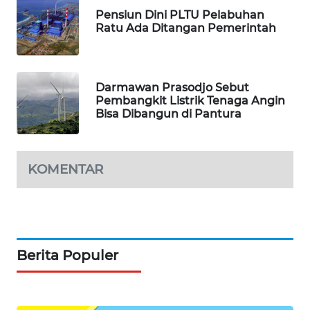
SIBARAGAS
Pensiun Dini PLTU Pelabuhan
NEWS
Ratu Ada Ditangan Pemerintah
METRO
SIANTAR
Darmawan Prasodjo Sebut
NEWS
Pembangkit Listrik Tenaga Angin
Bisa Dibangun di Pantura
METRO
MEDAN
NEWS
KOMENTAR
METRO
JAKARTA
NEWS
Berita Populer
KRT
NEWS