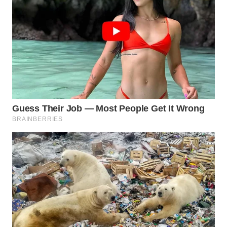
WAHANA
LISTRIK
WAHANA
TRAVEL
WAHANA
TV
WAHANANEWS
ID
WAHANANEWS
CO ID
WAHANANEWS
NET