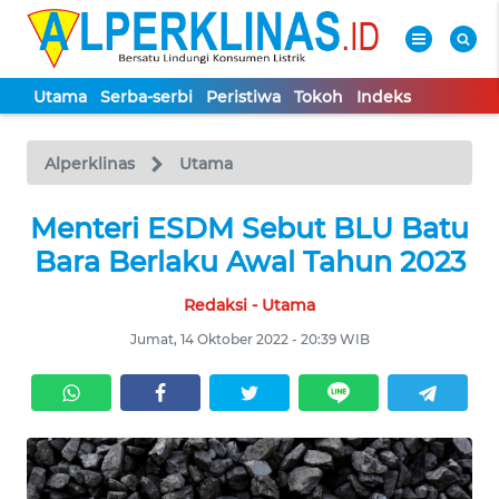
Utama
Serba-serbi
Peristiwa
Tokoh
Indeks
WAHANA
Tutup
TV
Alperklinas
Utama
Menteri ESDM Sebut BLU Batu
UTAMA
Bara Berlaku Awal Tahun 2023
SERBA-
Redaksi - Utama
SERBI
Jumat, 14 Oktober 2022 - 20:39 WIB
PERISTIWA
TOKOH
Informasi