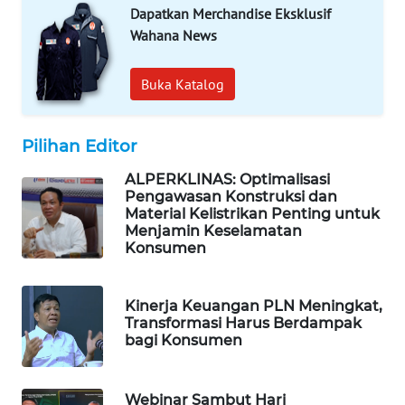
Dapatkan Merchandise Eksklusif
MAWAKA
Wahana News
ID
Buka Katalog
MARTABAT
NET
Pilihan Editor
PLN
WATCH
ALPERKLINAS: Optimalisasi
Pengawasan Konstruksi dan
Material Kelistrikan Penting untuk
MKLI
Menjamin Keselamatan
Konsumen
LPKKI
Kinerja Keuangan PLN Meningkat,
LKKI
Transformasi Harus Berdampak
bagi Konsumen
KOPEKLIN
Webinar Sambut Hari