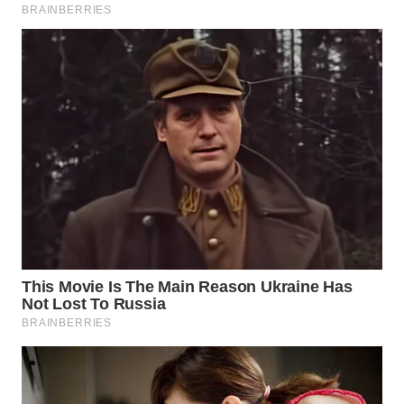
WN
BOGOR
WN
DEPOK
WN
TAPANULI
UTARA
WN
SAMOSIR
WN
PADANG
LAWAS
WN