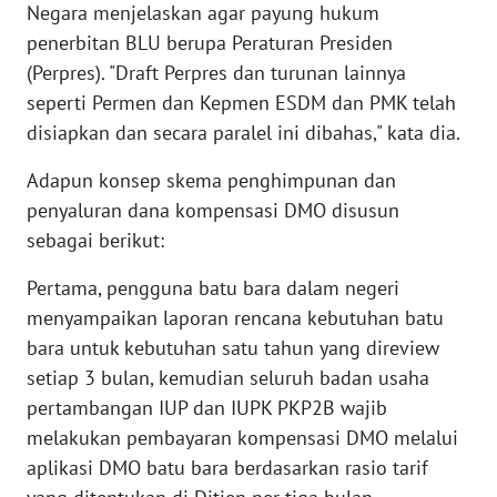
Negara menjelaskan agar payung hukum
WN
penerbitan BLU berupa Peraturan Presiden
SERAMBI
(Perpres). "Draft Perpres dan turunan lainnya
seperti Permen dan Kepmen ESDM dan PMK telah
WN
disiapkan dan secara paralel ini dibahas," kata dia.
JAMBI
Adapun konsep skema penghimpunan dan
WN
penyaluran dana kompensasi DMO disusun
SULTRA
sebagai berikut:
WN
Pertama, pengguna batu bara dalam negeri
NTB
menyampaikan laporan rencana kebutuhan batu
bara untuk kebutuhan satu tahun yang direview
WN
setiap 3 bulan, kemudian seluruh badan usaha
SULTENG
pertambangan IUP dan IUPK PKP2B wajib
melakukan pembayaran kompensasi DMO melalui
WN
SULBAR
aplikasi DMO batu bara berdasarkan rasio tarif