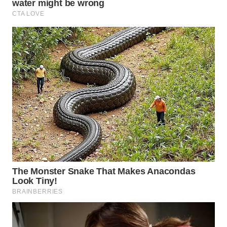
WAHANA
DESA
WISATA
LAPAK
WAHANA
Wahana
Network
KONSUMEN
LISTRIK
MASYARAKAT
KELISTRIKAN
WALINKI
ID