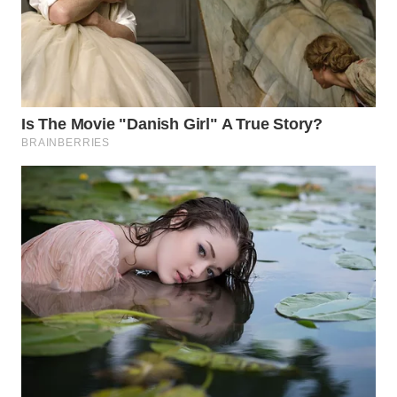
PORTAL
KONSUMEN
FORWAMKI
ALPERKLINAS
FORJASIDA
TAMBANG
NEWS
SITUNGIR
NEWS
SIDIKALANG
NEWS