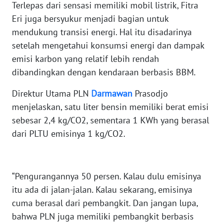
Terlepas dari sensasi memiliki mobil listrik, Fitra
WN
Eri juga bersyukur menjadi bagian untuk
NUSANTARA
mendukung transisi energi. Hal itu disadarinya
WN
setelah mengetahui konsumsi energi dan dampak
JOGJA
emisi karbon yang relatif lebih rendah
dibandingkan dengan kendaraan berbasis BBM.
WN
JATIM
Direktur Utama PLN
Darmawan
Prasodjo
menjelaskan, satu liter bensin memiliki berat emisi
WN
sebesar 2,4 kg/CO2, sementara 1 KWh yang berasal
BALI
dari PLTU emisinya 1 kg/CO2.
WN
KALBAR
“Pengurangannya 50 persen. Kalau dulu emisinya
itu ada di jalan-jalan. Kalau sekarang, emisinya
WN
KALTENG
cuma berasal dari pembangkit. Dan jangan lupa,
bahwa PLN juga memiliki pembangkit berbasis