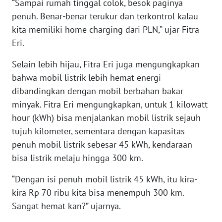
“Sampai rumah tinggal colok, besok paginya
WN
penuh. Benar-benar terukur dan terkontrol kalau
BABEL
kita memiliki home charging dari PLN,” ujar Fitra
Eri.
WN
SUMBAR
Selain lebih hijau, Fitra Eri juga mengungkapkan
bahwa mobil listrik lebih hemat energi
WN
dibandingkan dengan mobil berbahan bakar
SUMSEL
minyak. Fitra Eri mengungkapkan, untuk 1 kilowatt
hour (kWh) bisa menjalankan mobil listrik sejauh
WN
BENGKULU
tujuh kilometer, sementara dengan kapasitas
penuh mobil listrik sebesar 45 kWh, kendaraan
WN
bisa listrik melaju hingga 300 km.
LAMPUNG
“Dengan isi penuh mobil listrik 45 kWh, itu kira-
kira Rp 70 ribu kita bisa menempuh 300 km.
WN
JATENG
Sangat hemat kan?” ujarnya.