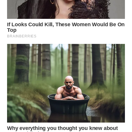
WAHANA
SPORT
WAHANA
UMKM
WAHANA
SELEB
WAHANA
PERSONA
WAHANA
OTOMOTIF
WAHANA
HEALTH