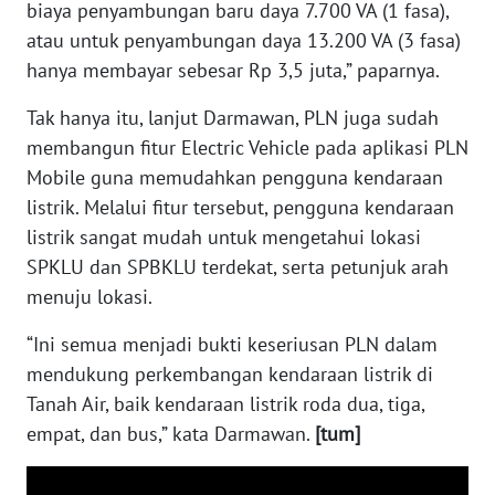
biaya penyambungan baru daya 7.700 VA (1 fasa),
TAPANULI
TENGAH
atau untuk penyambungan daya 13.200 VA (3 fasa)
hanya membayar sebesar Rp 3,5 juta,” paparnya.
WN DELI
SERDANG
Tak hanya itu, lanjut Darmawan, PLN juga sudah
membangun fitur Electric Vehicle pada aplikasi PLN
WN
Mobile guna memudahkan pengguna kendaraan
TEBING
listrik. Melalui fitur tersebut, pengguna kendaraan
TINGGI
listrik sangat mudah untuk mengetahui lokasi
SPKLU dan SPBKLU terdekat, serta petunjuk arah
WN
menuju lokasi.
PAKPAK
“Ini semua menjadi bukti keseriusan PLN dalam
WN
mendukung perkembangan kendaraan listrik di
KARAWANG
Tanah Air, baik kendaraan listrik roda dua, tiga,
empat, dan bus,” kata Darmawan.
[tum]
WN
BEKASI