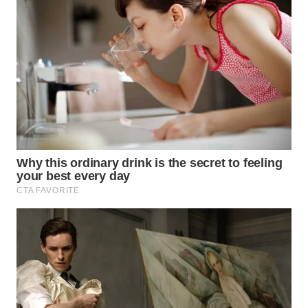
MAWAKA
ID
MARTABAT
NET
PLN
WATCH
MKLI
LPKKI
LKKI
KOPEKLIN