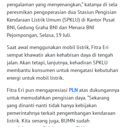
WN
pengalaman yang menyenangkan,” katanya di sela
BANTEN
peresmikan pengoperasian dua Stasiun Pengisian
Kendaraan Listrik Umum (SPKLU) di Kantor Pusat
WN
BNI, Gedung Graha BNI dan Menara BNI
NTT
Pejompongan, Selasa, 19 Juli.
WN
Saat awal menggunakan mobil listrik, Fitra Eri
KEPRI
sempat khawatir akan kehabisan daya di tengah
jalan. Akan tetapi, lanjutnya, kehadiran SPKLU
WN
membantu konsumen untuk mengatasi kebutuhan
PAPUA
energi untuk mobil listrik.
WN
Fitra Eri pun mengapresiasi
PLN
atas dukungannya
PAPUA
untuk memudahkan pengisian daya. “Sekarang
BARAT
yang dinanti-nanti tidak hanya kebijakan
pemerintahnya terkait pengembangan kendaraan
WN
RIAU
listrik. Kita senang juga, BUMN sudah