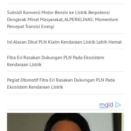
WN
INDRAMAYU
Subsidi Konversi Motor Bensin ke Listrik Berpotensi
Dongkrak Minat Masyarakat, ALPERKLINAS: Momentum
WN
Percepat Transisi Energi
KUNINGAN
Ini Alasan Dirut PLN Klaim Kendaraan Listrik Lebih Hemat
WN
MAJALENGKA
Fitra Eri Rasakan Dukungan PLN Pada Ekosistem
Kendaraan Listrik
WN
SUBANG
Pegiat Otomotif Fitra Eri Rasakan Dukungan PLN Pada
Ekosistem Kendaraan Listrik
WN
SUKABUMI
WN
PURWAKARTA