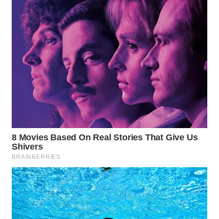
Wahana
Media
Group
WAHANA
NEWS
WAHANA
TANI
WAHANA
ADVOKAT
WAHANA
INFRASTRUKTUR
WAHANA
KONSUMEN