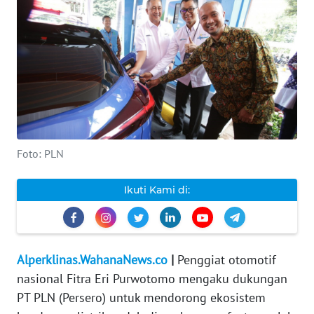
INDEKS
BERITA
KONTAK
KAMI
INFO
IKLAN
Foto: PLN
TENTANG
Ikuti Kami di:
KAMI
PEDOMAN
MEDIA
Alperklinas.WahanaNews.co
|
Penggiat otomotif
SIBER
nasional Fitra Eri Purwotomo mengaku dukungan
PT PLN (Persero) untuk mendorong ekosistem
REDAKSI