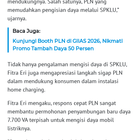
mendukungnya. Salah satunya, PLN yang
WN
memudahkan pengisian daya melalui SPKLU,”
SERAMBI
ujarnya.
WN
Baca Juga:
JAMBI
Kunjungi Booth PLN di GIIAS 2026, Nikmati
Promo Tambah Daya 50 Persen
WN
SULTRA
Tidak hanya pengalaman mengisi daya di SPKLU,
Fitra Eri juga mengapresiasi langkah sigap PLN
WN
dalam mendukung konsumen dalam instalasi
NTB
home charging.
WN
Fitra Eri mengaku, respons cepat PLN sangat
SULTENG
membantu permohonan penyambungan baru daya
7.700 VA terpisah untuk mengisi daya mobil
WN
listriknya.
SULBAR