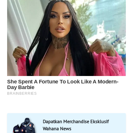
KARING
NEWS
JURNAL
MARITIM
HUMBANG
NEWS
GARONGGANG
NEWS
FISUELRI
ID
ENERGI
NEWS
Dapatkan Merchandise Eksklusif
Wahana News
CILEUNGSI