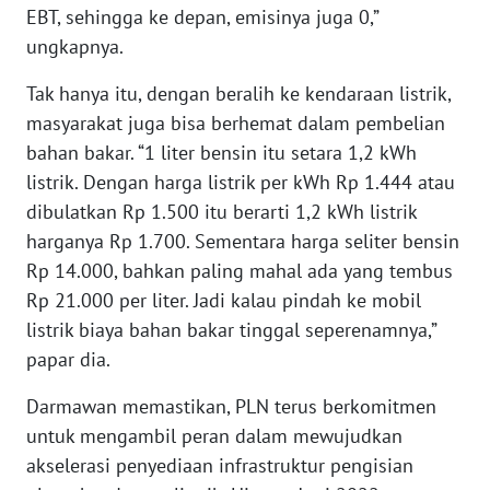
WN
EBT, sehingga ke depan, emisinya juga 0,”
KALTARA
ungkapnya.
Tak hanya itu, dengan beralih ke kendaraan listrik,
WN
KALSEL
masyarakat juga bisa berhemat dalam pembelian
bahan bakar. “1 liter bensin itu setara 1,2 kWh
WN
listrik. Dengan harga listrik per kWh Rp 1.444 atau
KALTIM
dibulatkan Rp 1.500 itu berarti 1,2 kWh listrik
harganya Rp 1.700. Sementara harga seliter bensin
WN
Rp 14.000, bahkan paling mahal ada yang tembus
SULSEL
Rp 21.000 per liter. Jadi kalau pindah ke mobil
listrik biaya bahan bakar tinggal seperenamnya,”
WN
papar dia.
GORONTALO
Darmawan memastikan, PLN terus berkomitmen
WN
untuk mengambil peran dalam mewujudkan
SULUT
akselerasi penyediaan infrastruktur pengisian