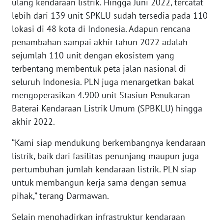
ulang kendaraan listrik. Hingga Juni 2022, tercatat
WN
MALUKU
lebih dari 139 unit SPKLU sudah tersedia pada 110
lokasi di 48 kota di Indonesia. Adapun rencana
WN
penambahan sampai akhir tahun 2022 adalah
MALUT
sejumlah 110 unit dengan ekosistem yang
terbentang membentuk peta jalan nasional di
WN
seluruh Indonesia. PLN juga menargetkan bakal
DAIRI
mengoperasikan 4.900 unit Stasiun Penukaran
Baterai Kendaraan Listrik Umum (SPBKLU) hingga
WN
akhir 2022.
DANAU
TOBA
“Kami siap mendukung berkembangnya kendaraan
listrik, baik dari fasilitas penunjang maupun juga
WN
pertumbuhan jumlah kendaraan listrik. PLN siap
NIAS
untuk membangun kerja sama dengan semua
pihak,” terang Darmawan.
WN
LANGKAT
Selain menghadirkan infrastruktur kendaraan