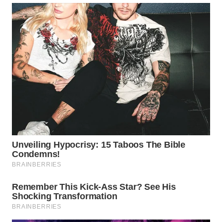
WN
NATUNA
WN
BINTAN
WN
MANDALIKA
WN
LIKUPANG
WN
LABUANBAJO
WN
BORNEO