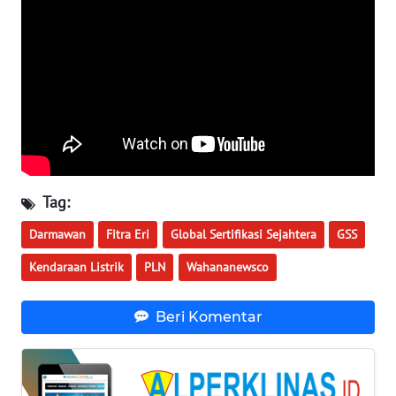
WN
BOGOR
WN
DEPOK
WN
TAPANULI
UTARA
Tag:
Darmawan
Fitra Eri
Global Sertifikasi Sejahtera
GSS
WN
SAMOSIR
Kendaraan Listrik
PLN
Wahananewsco
WN
Beri Komentar
PADANG
LAWAS
WN