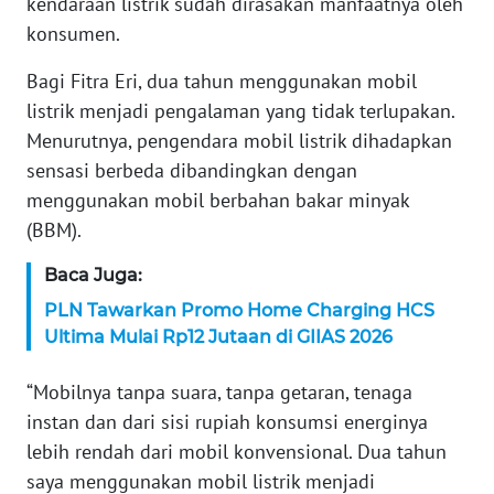
kendaraan listrik sudah dirasakan manfaatnya oleh
konsumen.
KARIR
Bagi Fitra Eri, dua tahun menggunakan mobil
DISCLAIMER
listrik menjadi pengalaman yang tidak terlupakan.
Menurutnya, pengendara mobil listrik dihadapkan
Wahana
sensasi berbeda dibandingkan dengan
News
Regional
menggunakan mobil berbahan bakar minyak
(BBM).
WN
Baca Juga:
SUMUT
PLN Tawarkan Promo Home Charging HCS
Ultima Mulai Rp12 Jutaan di GIIAS 2026
WN
JAKARTA
“Mobilnya tanpa suara, tanpa getaran, tenaga
WN
instan dan dari sisi rupiah konsumsi energinya
JABAR
lebih rendah dari mobil konvensional. Dua tahun
saya menggunakan mobil listrik menjadi