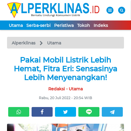
Utama
Serba-serbi
Peristiwa
Tokoh
Indeks
WAHANA
Tutup
TV
Alperklinas
Utama
UTAMA
Pakai Mobil Listrik Lebih
Hemat, Fitra Eri: Sensasinya
SERBA-
Lebih Menyenangkan!
SERBI
Redaksi - Utama
PERISTIWA
Rabu, 20 Juli 2022 - 20:54 WIB
TOKOH
Informasi