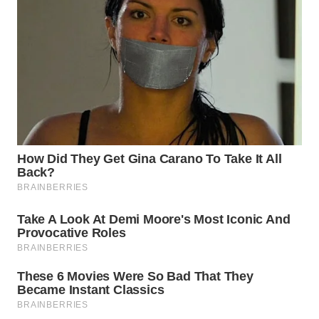
WN
PRIANGAN
TIMUR
WN
SEMARANG
WN
SOLO
WN
BOROBUDUR
WN
MADURA
WN
SURABAYA