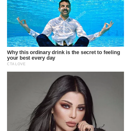
WAHANA
LISTRIK
WAHANA
TRAVEL
WAHANA
TV
WAHANANEWS
ID
WAHANANEWS
CO ID
WAHANANEWS
NET