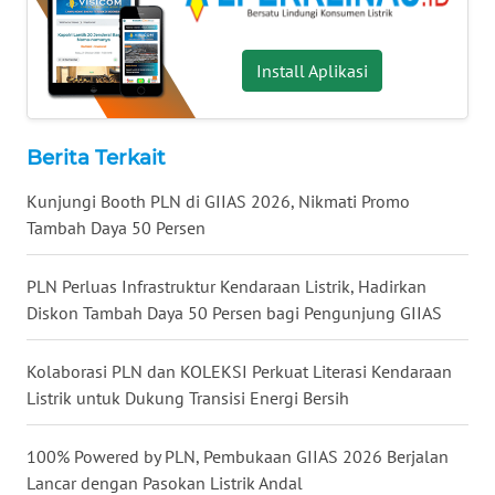
SUMEDANG
Install Aplikasi
WN
CIANJUR
WN
Berita Terkait
KEPULAUAN
SERIBU
Kunjungi Booth PLN di GIIAS 2026, Nikmati Promo
Tambah Daya 50 Persen
WN
TANGERANG
PLN Perluas Infrastruktur Kendaraan Listrik, Hadirkan
Diskon Tambah Daya 50 Persen bagi Pengunjung GIIAS
WN
BINJAI
Kolaborasi PLN dan KOLEKSI Perkuat Literasi Kendaraan
Listrik untuk Dukung Transisi Energi Bersih
WN
CIREBON
100% Powered by PLN, Pembukaan GIIAS 2026 Berjalan
Lancar dengan Pasokan Listrik Andal