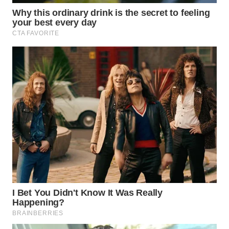
SIBARAGAS
NEWS
METRO
SIANTAR
NEWS
METRO
MEDAN
NEWS
METRO
JAKARTA
NEWS
KRT
NEWS