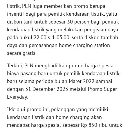
listrik, PLN juga memberikan promo berupa
WN
TAPANULI
insentif bagi para pemilik kendaraan listrik, yaitu
SELATAN
diskon tarif untuk sebesar 30 persen bagi pemilik
kendaraan listrik yang melakukan pengisian daya
WN
pada pukul 22.00 s.d. 05.00, serta diskon tambah
TANJUNG
daya dan pemasangan home charging station
LESUNG
secara gratis.
WN
Terkini, PLN menghadirkan promo harga spesial
KARO
biaya pasang baru untuk pemilik kendaraan listrik
baru selama periode bulan Maret 2022 sampai
WN
dengan 31 Desember 2023 melalui Promo Super
SIMALUNGUN
Everyday.
WN
“Melalui promo ini, pelanggan yang memiliki
LABUHANBATU
kendaraan listrik dan home charging akan
mendapat harga spesial sebesar Rp 850 ribu untuk
WN