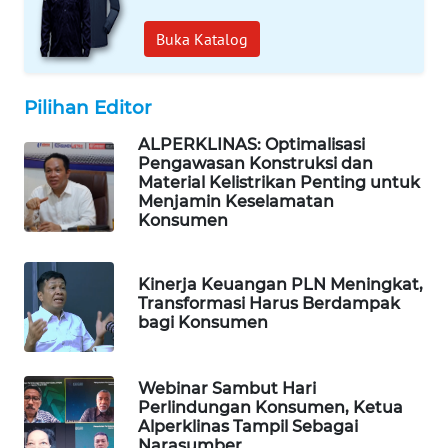
NEWS
Buka Katalog
BERKAT
NEWS
Pilihan Editor
ALPERKLINAS: Optimalisasi
BERAMPU
Pengawasan Konstruksi dan
NEWS
Material Kelistrikan Penting untuk
Menjamin Keselamatan
ANUGERAH
Konsumen
NEWS
Kinerja Keuangan PLN Meningkat,
AKHLAK
Transformasi Harus Berdampak
ID
bagi Konsumen
PERAPKI
Webinar Sambut Hari
NEWS
Perlindungan Konsumen, Ketua
Alperklinas Tampil Sebagai
SONYA
Narasumber