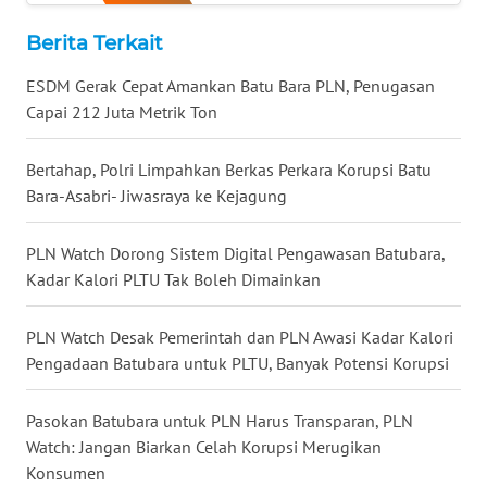
WN
NUSANTARA
Berita Terkait
ESDM Gerak Cepat Amankan Batu Bara PLN, Penugasan
WN
Capai 212 Juta Metrik Ton
JOGJA
Bertahap, Polri Limpahkan Berkas Perkara Korupsi Batu
WN
Bara-Asabri- Jiwasraya ke Kejagung
JATIM
PLN Watch Dorong Sistem Digital Pengawasan Batubara,
WN
Kadar Kalori PLTU Tak Boleh Dimainkan
BALI
PLN Watch Desak Pemerintah dan PLN Awasi Kadar Kalori
WN
KALBAR
Pengadaan Batubara untuk PLTU, Banyak Potensi Korupsi
WN
Pasokan Batubara untuk PLN Harus Transparan, PLN
KALTENG
Watch: Jangan Biarkan Celah Korupsi Merugikan
Konsumen