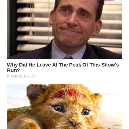
WN
NATUNA
WN
BINTAN
WN
MANDALIKA
WN
LIKUPANG
WN
LABUANBAJO
WN
BORNEO