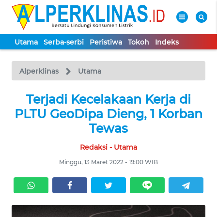
Utama
Serba-serbi
Peristiwa
Tokoh
Indeks
WAHANA
Tutup
TV
Alperklinas
Utama
UTAMA
Terjadi Kecelakaan Kerja di
PLTU GeoDipa Dieng, 1 Korban
SERBA-
Tewas
SERBI
Redaksi - Utama
PERISTIWA
Minggu, 13 Maret 2022 - 19:00 WIB
TOKOH
Informasi