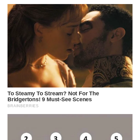
TAPANULI
TENGAH
WN DELI
SERDANG
WN
TEBING
TINGGI
WN
PAKPAK
WN
KARAWANG
WN
BEKASI