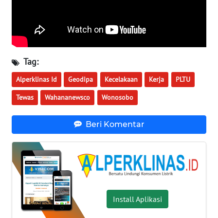
WN
BABEL
WN
SUMBAR
Tag:
Alperklinas Id
Geodipa
Kecelakaan
Kerja
PLTU
WN
SUMSEL
Tewas
Wahananewsco
Wonosobo
WN
Beri Komentar
BENGKULU
WN
LAMPUNG
WN
Install Aplikasi
JATENG