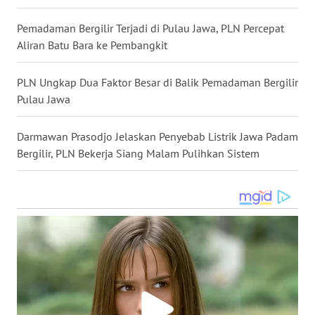
WN
KALTARA
Pemadaman Bergilir Terjadi di Pulau Jawa, PLN Percepat
Aliran Batu Bara ke Pembangkit
WN
KALSEL
PLN Ungkap Dua Faktor Besar di Balik Pemadaman Bergilir
Pulau Jawa
WN
KALTIM
Darmawan Prasodjo Jelaskan Penyebab Listrik Jawa Padam
Bergilir, PLN Bekerja Siang Malam Pulihkan Sistem
WN
SULSEL
WN
GORONTALO
WN
SULUT