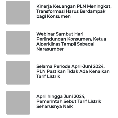
WAHANA
Kinerja Keuangan PLN Meningkat,
DESA
Transformasi Harus Berdampak
WISATA
bagi Konsumen
LAPAK
WAHANA
Webinar Sambut Hari
Perlindungan Konsumen, Ketua
Alperklinas Tampil Sebagai
Wahana
Narasumber
Network
KONSUMEN
Selama Periode April-Juni 2024,
LISTRIK
PLN Pastikan Tidak Ada Kenaikan
Tarif Listrik
MASYARAKAT
KELISTRIKAN
April hingga Juni 2024,
Pemerintah Sebut Tarif Listrik
WALINKI
Seharusnya Naik
ID