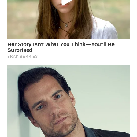
WN
MALUKU
WN
MALUT
WN
DAIRI
WN
DANAU
TOBA
WN
NIAS
WN
LANGKAT