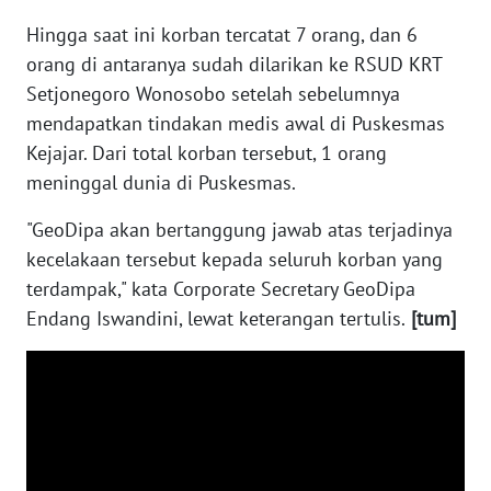
WN
Hingga saat ini korban tercatat 7 orang, dan 6
SERAMBI
orang di antaranya sudah dilarikan ke RSUD KRT
Setjonegoro Wonosobo setelah sebelumnya
WN
mendapatkan tindakan medis awal di Puskesmas
JAMBI
Kejajar. Dari total korban tersebut, 1 orang
meninggal dunia di Puskesmas.
WN
SULTRA
"GeoDipa akan bertanggung jawab atas terjadinya
kecelakaan tersebut kepada seluruh korban yang
WN
terdampak," kata Corporate Secretary GeoDipa
NTB
Endang Iswandini, lewat keterangan tertulis.
[tum]
WN
SULTENG
WN
SULBAR