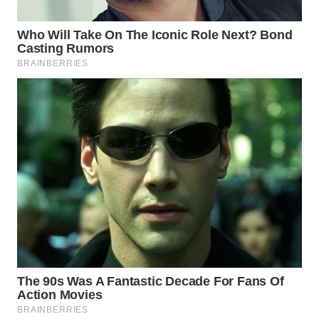
WN
TAPANULI
SELATAN
WN
TANJUNG
LESUNG
WN
KARO
WN
SIMALUNGUN
WN
LABUHANBATU
WN