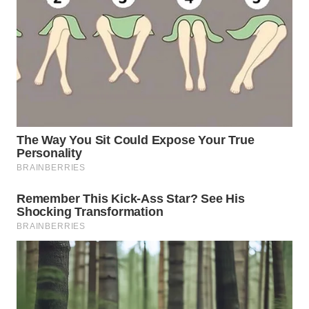
WN
BOGOR
WN
DEPOK
WN
TAPANULI
UTARA
WN
SAMOSIR
WN
PADANG
LAWAS
WN