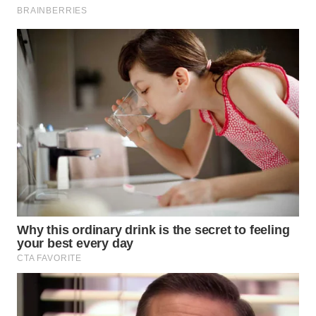
WN
PRIANGAN
TIMUR
WN
SEMARANG
WN
SOLO
WN
BOROBUDUR
WN
MADURA
WN
SURABAYA