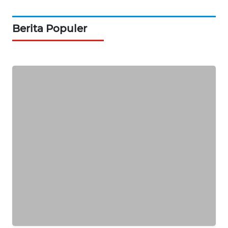
PORTAL
KONSUMEN
Berita Populer
FORWAMKI
ALPERKLINAS
FORJASIDA
TAMBANG
NEWS
SITUNGIR
NEWS
SIDIKALANG
NEWS