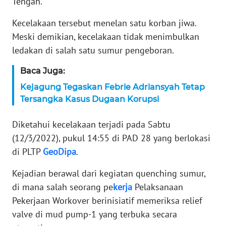
Tengah.
KARIR
Kecelakaan tersebut menelan satu korban jiwa.
Meski demikian, kecelakaan tidak menimbulkan
DISCLAIMER
ledakan di salah satu sumur pengeboran.
Baca Juga:
Wahana
News
Kejagung Tegaskan Febrie Adriansyah Tetap
Regional
Tersangka Kasus Dugaan Korupsi
WN
Diketahui kecelakaan terjadi pada Sabtu
SUMUT
(12/3/2022), pukul 14:55 di PAD 28 yang berlokasi
di PLTP
GeoDipa
.
WN
JAKARTA
Kejadian berawal dari kegiatan quenching sumur,
di mana salah seorang pe
kerja
Pelaksanaan
WN
Pekerjaan Workover berinisiatif memeriksa relief
JABAR
valve di mud pump-1 yang terbuka secara