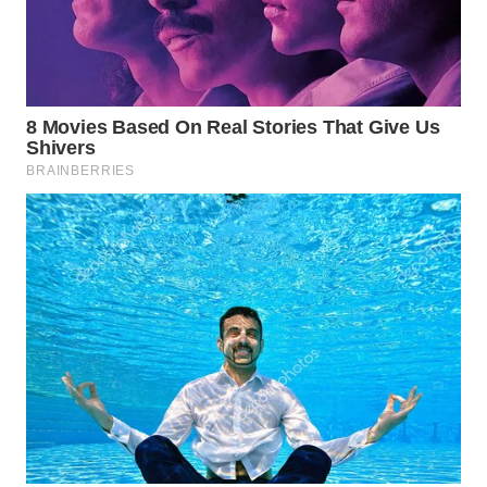
WAHANA
LISTRIK
WAHANA
TRAVEL
WAHANA
TV
WAHANANEWS
ID
WAHANANEWS
CO ID
WAHANANEWS
NET