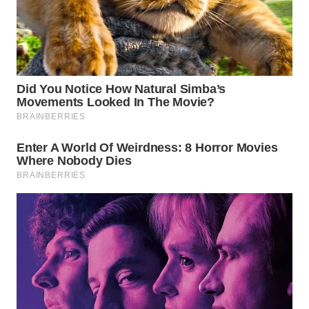
Wahana
Media
Group
WAHANA
NEWS
WAHANA
TANI
WAHANA
ADVOKAT
WAHANA
INFRASTRUKTUR
WAHANA
KONSUMEN