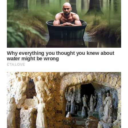
SUMEDANG
WN
CIANJUR
WN
KEPULAUAN
SERIBU
WN
TANGERANG
WN
BINJAI
WN
CIREBON