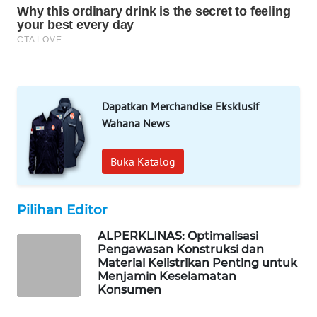
WAHANA
SPORT
WAHANA
UMKM
Dapatkan Merchandise Eksklusif
WAHANA
Wahana News
SELEB
Buka Katalog
WAHANA
PERSONA
Pilihan Editor
WAHANA
OTOMOTIF
ALPERKLINAS: Optimalisasi
Pengawasan Konstruksi dan
Material Kelistrikan Penting untuk
WAHANA
Menjamin Keselamatan
HEALTH
Konsumen