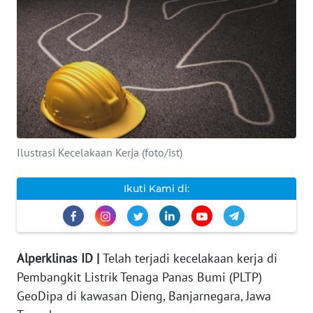
INDEKS
BERITA
KONTAK
KAMI
INFO
IKLAN
Ilustrasi Kecelakaan Kerja (foto/ist)
TENTANG
Ikuti Kami di:
KAMI
PEDOMAN
MEDIA
Alperklinas ID |
Telah terjadi kecelakaan kerja di
SIBER
Pembangkit Listrik Tenaga Panas Bumi (PLTP)
GeoDipa di kawasan Dieng, Banjarnegara, Jawa
REDAKSI