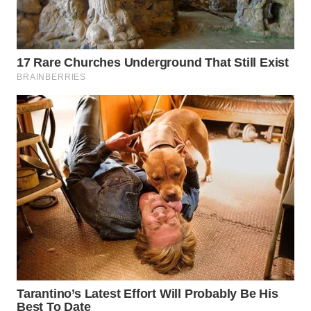
WN
INDRAMAYU
WN
KUNINGAN
WN
MAJALENGKA
WN
SUBANG
WN
SUKABUMI
WN
PURWAKARTA