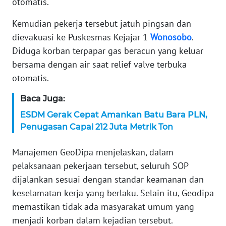
otomatis.
WN
BANTEN
Kemudian pekerja tersebut jatuh pingsan dan
dievakuasi ke Puskesmas Kejajar 1
Wonosobo
.
WN
Diduga korban terpapar gas beracun yang keluar
NTT
bersama dengan air saat relief valve terbuka
otomatis.
WN
KEPRI
Baca Juga:
ESDM Gerak Cepat Amankan Batu Bara PLN,
WN
PAPUA
Penugasan Capai 212 Juta Metrik Ton
Manajemen GeoDipa menjelaskan, dalam
WN
PAPUA
pelaksanaan pekerjaan tersebut, seluruh SOP
BARAT
dijalankan sesuai dengan standar keamanan dan
keselamatan kerja yang berlaku. Selain itu, Geodipa
WN
memastikan tidak ada masyarakat umum yang
RIAU
menjadi korban dalam kejadian tersebut.