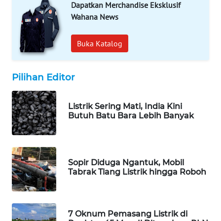
Dapatkan Merchandise Eksklusif
Wahana
Wahana News
Media
Group
Buka Katalog
WAHANA
NEWS
Pilihan Editor
WAHANA
TANI
Listrik Sering Mati, India Kini
Butuh Batu Bara Lebih Banyak
WAHANA
ADVOKAT
WAHANA
Sopir Diduga Ngantuk, Mobil
INFRASTRUKTUR
Tabrak Tiang Listrik hingga Roboh
WAHANA
KONSUMEN
7 Oknum Pemasang Listrik di