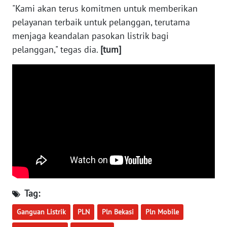
"Kami akan terus komitmen untuk memberikan
WN
pelayanan terbaik untuk pelanggan, terutama
SERAMBI
menjaga keandalan pasokan listrik bagi
pelanggan," tegas dia.
[tum]
WN
JAMBI
WN
SULTRA
WN
NTB
WN
SULTENG
Tag:
WN
SULBAR
Ganguan Listrik
PLN
Pln Bekasi
Pln Mobile