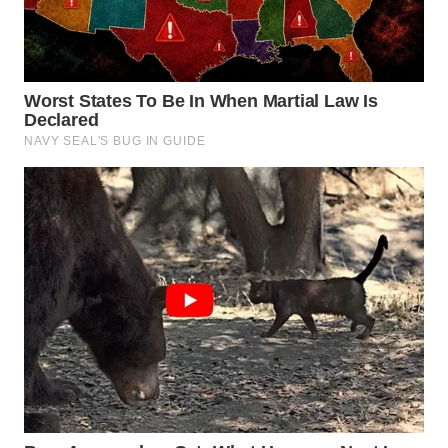
TAPANULI
TENGAH
WN DELI
SERDANG
WN
TEBING
TINGGI
WN
PAKPAK
WN
KARAWANG
WN
BEKASI