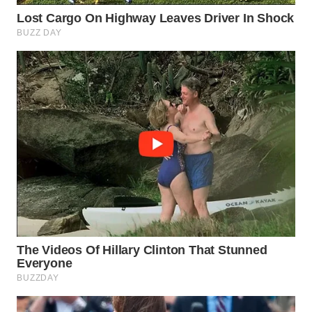
WN
PRIANGAN
TIMUR
WN
SEMARANG
WN
SOLO
WN
BOROBUDUR
WN
MADURA
WN
SURABAYA