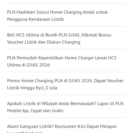
WN
NUSANTARA
PLN Hadirkan Solusi Home Charging Andal untuk
Pengguna Kendaraan Listrik
WN
JOGJA
Beli HCS Ultima di Booth PLN GIIAS, Nikmati Bonus
Voucher Listrik dan Diskon Charging
WN
JATIM
PLN Permudah Kepemilikan Home Charger Lewat HCS
Ultima di GIIAS 2026
WN
BALI
Promo Home Charging PLN di GIIAS 2026, Dapat Voucher
Listrik hingga Rp1,3 Juta
WN
KALBAR
Apakah Listrik di Wilayah Anda Bermasalah? Lapor di PLN
Mobile Aja, Cepat dan Gratis
WN
KALTENG
Alami Ganguan Listrik? Konsumen Kini Dapat Melapor