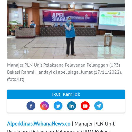
INDEKS
BERITA
KONTAK
KAMI
INFO
IKLAN
Manajer PLN Unit Pelaksana Pelayanan Pelanggan (UP3)
Bekasi Rahmi Handayi di apel siaga, Jumat (17/11/2022).
TENTANG
(foto/ist)
KAMI
Ikuti Kami di:
PEDOMAN
MEDIA
SIBER
Alperklinas.WahanaNews.co
|
Manajer PLN Unit
REDAKSI
Pelaksana Pelayanan Pelanggan (UP3) Bekasi