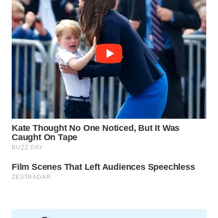
WN
NATUNA
WN
BINTAN
WN
MANDALIKA
WN
LIKUPANG
WN
LABUANBAJO
WN
BORNEO