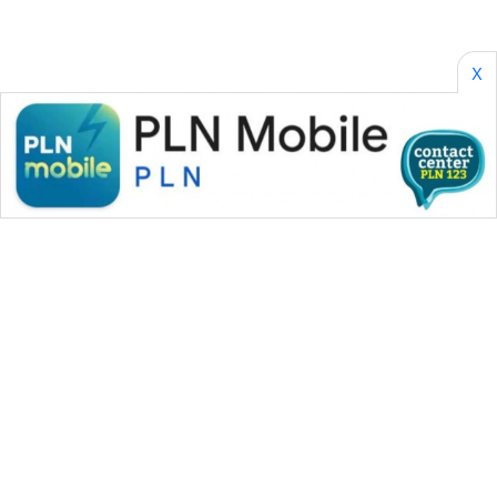
NEWS
X
BERKAT
NEWS
BERAMPU
NEWS
ANUGERAH
NEWS
AKHLAK
ID
PERAPKI
NEWS
WAHANA MEDIA GROUP
SONYA