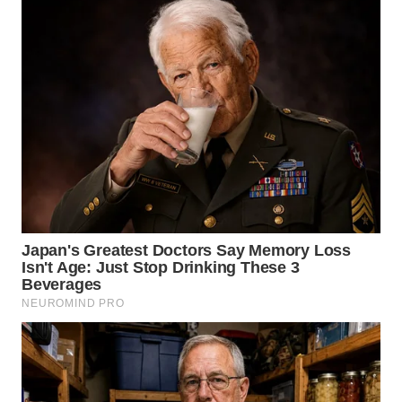
WN
MALUKU
WN
MALUT
WN
DAIRI
WN
DANAU
TOBA
WN
NIAS
WN
LANGKAT