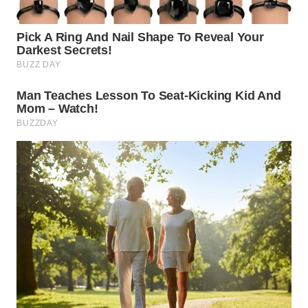
SUMEDANG
WN
CIANJUR
WN
KEPULAUAN
SERIBU
WN
TANGERANG
WN
BINJAI
WN
CIREBON