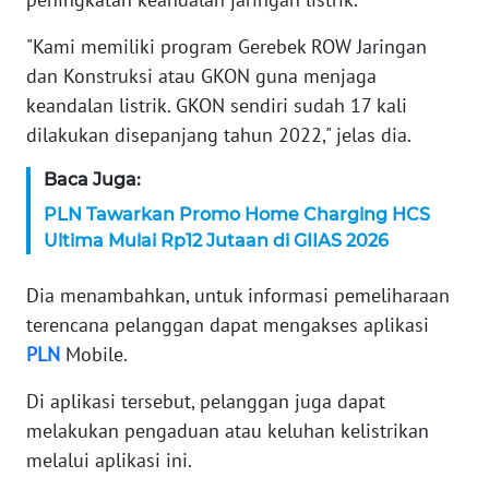
WN
BANTEN
"Kami memiliki program Gerebek ROW Jaringan
dan Konstruksi atau GKON guna menjaga
WN
keandalan listrik. GKON sendiri sudah 17 kali
NTT
dilakukan disepanjang tahun 2022," jelas dia.
WN
Baca Juga:
KEPRI
PLN Tawarkan Promo Home Charging HCS
Ultima Mulai Rp12 Jutaan di GIIAS 2026
WN
PAPUA
Dia menambahkan, untuk informasi pemeliharaan
terencana pelanggan dapat mengakses aplikasi
WN
PLN
Mobile.
PAPUA
BARAT
Di aplikasi tersebut, pelanggan juga dapat
melakukan pengaduan atau keluhan kelistrikan
WN
RIAU
melalui aplikasi ini.