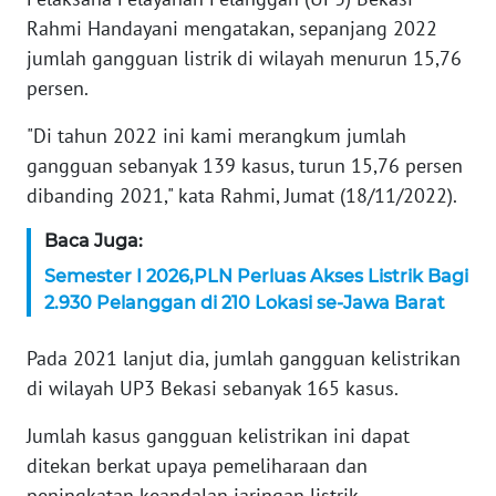
Rahmi Handayani mengatakan, sepanjang 2022
KARIR
jumlah gangguan listrik di wilayah menurun 15,76
persen.
DISCLAIMER
"Di tahun 2022 ini kami merangkum jumlah
Wahana
gangguan sebanyak 139 kasus, turun 15,76 persen
News
dibanding 2021," kata Rahmi, Jumat (18/11/2022).
Regional
Baca Juga:
WN
Semester I 2026,PLN Perluas Akses Listrik Bagi
SUMUT
2.930 Pelanggan di 210 Lokasi se-Jawa Barat
WN
Pada 2021 lanjut dia, jumlah gangguan kelistrikan
JAKARTA
di wilayah UP3 Bekasi sebanyak 165 kasus.
WN
Jumlah kasus gangguan kelistrikan ini dapat
JABAR
ditekan berkat upaya pemeliharaan dan
peningkatan keandalan jaringan listrik.