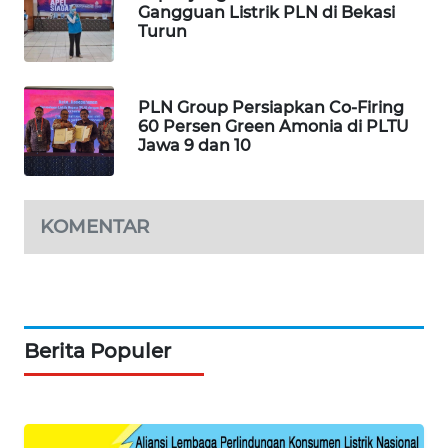
Gangguan Listrik PLN di Bekasi
WAHANA
Turun
SPORT
WAHANA
PLN Group Persiapkan Co-Firing
UMKM
60 Persen Green Amonia di PLTU
Jawa 9 dan 10
WAHANA
SELEB
KOMENTAR
WAHANA
PERSONA
WAHANA
OTOMOTIF
Berita Populer
WAHANA
HEALTH