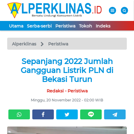
Utama
Serba-serbi
Peristiwa
Tokoh
Indeks
WAHANA
Tutup
TV
Alperklinas
Peristiwa
UTAMA
Sepanjang 2022 Jumlah
Gangguan Listrik PLN di
SERBA-
Bekasi Turun
SERBI
Redaksi - Peristiwa
PERISTIWA
Minggu, 20 November 2022 - 02:00 WIB
TOKOH
Informasi