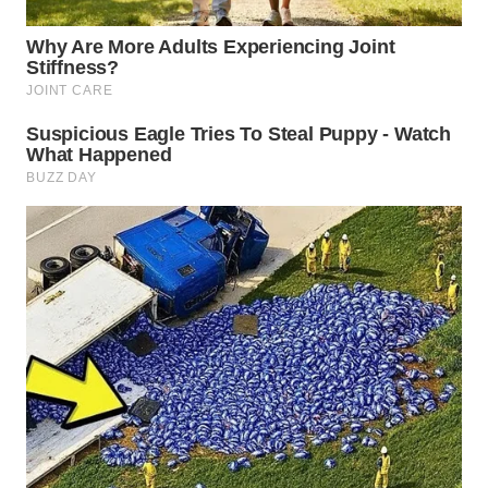
WN
INDRAMAYU
WN
KUNINGAN
WN
MAJALENGKA
WN
SUBANG
WN
SUKABUMI
WN
PURWAKARTA