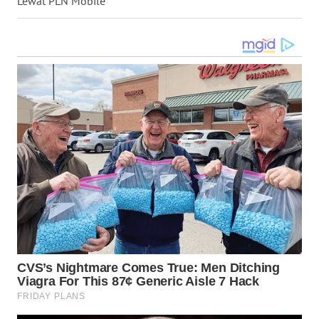
Lewat PLN Mobile
WN
KALTARA
WN
KALSEL
WN
KALTIM
WN
SULSEL
WN
GORONTALO
WN
SULUT