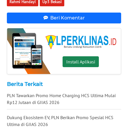
Rahmi Handayi
Up3 Bekasi
WN
BABEL
Beri Komentar
WN
SUMBAR
WN
SUMSEL
Install Aplikasi
WN
BENGKULU
Berita Terkait
WN
PLN Tawarkan Promo Home Charging HCS Ultima Mulai
LAMPUNG
Rp12 Jutaan di GIIAS 2026
WN
Dukung Ekosistem EV, PLN Berikan Promo Spesial HCS
JATENG
Ultima di GIIAS 2026