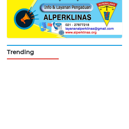
WAHANA
DESA
WISATA
LAPAK
WAHANA
Wahana
Trending
Network
KONSUMEN
LISTRIK
MASYARAKAT
KELISTRIKAN
WALINKI
ID