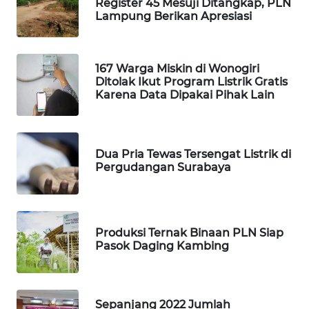
Register 45 Mesuji Ditangkap, PLN
WAHANA
Lampung Berikan Apresiasi
LISTRIK
WAHANA
167 Warga Miskin di Wonogiri
TRAVEL
Ditolak Ikut Program Listrik Gratis
Karena Data Dipakai Pihak Lain
WAHANA
TV
Dua Pria Tewas Tersengat Listrik di
WAHANANEWS
Pergudangan Surabaya
ID
WAHANANEWS
CO ID
Produksi Ternak Binaan PLN Siap
Pasok Daging Kambing
WAHANANEWS
NET
Sepanjang 2022 Jumlah