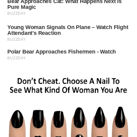
WN
BOGOR
WN
DEPOK
WN
TAPANULI
UTARA
WN
SAMOSIR
WN
PADANG
LAWAS
WN