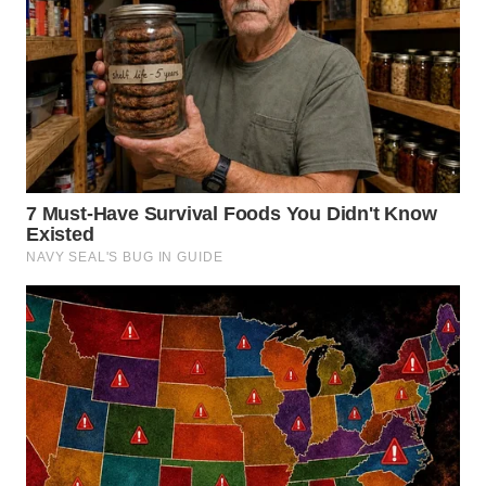
WN
TAPANULI
SELATAN
WN
TANJUNG
LESUNG
WN
KARO
WN
SIMALUNGUN
WN
LABUHANBATU
WN