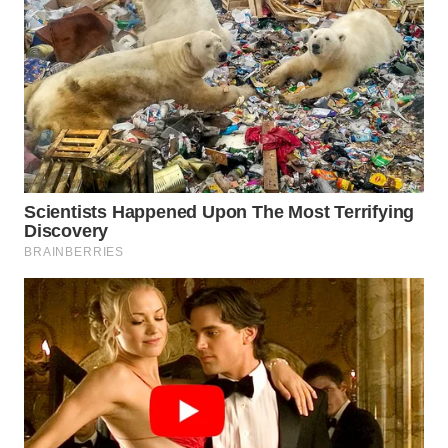
Wahana
Media
Group
WAHANA
NEWS
WAHANA
TANI
WAHANA
ADVOKAT
WAHANA
INFRASTRUKTUR
WAHANA
KONSUMEN