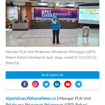
INDEKS
BERITA
KONTAK
KAMI
INFO
IKLAN
Manajer PLN Unit Pelaksana Pelayanan Pelanggan (UP3)
Bekasi Rahmi Handayi di apel siaga, Jumat (17/11/2022).
TENTANG
(foto/ist)
KAMI
Ikuti Kami di:
PEDOMAN
MEDIA
SIBER
Alperklinas.WahanaNews.co
|
Manajer PLN Unit
REDAKSI
Pelaksana Pelayanan Pelanggan (UP3) Bekasi