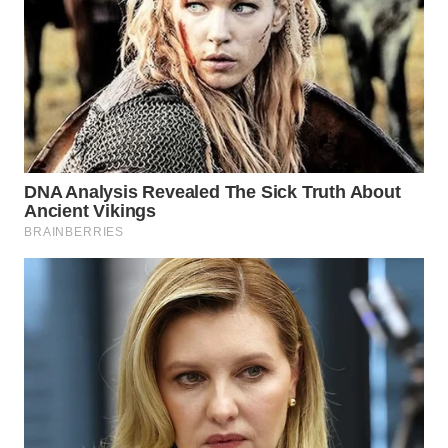
WN
INDRAMAYU
WN
KUNINGAN
WN
MAJALENGKA
WN
SUBANG
WN
SUKABUMI
WN
PURWAKARTA