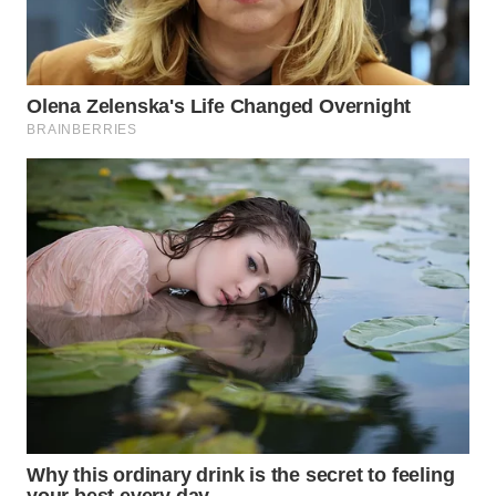
WN
PRIANGAN
TIMUR
WN
SEMARANG
WN
SOLO
WN
BOROBUDUR
WN
MADURA
WN
SURABAYA