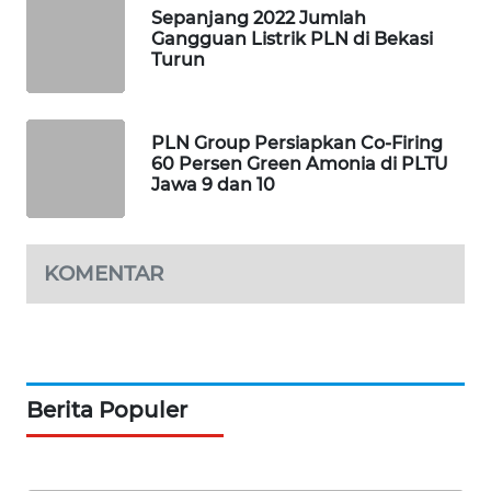
PORTAL
Sepanjang 2022 Jumlah
KONSUMEN
Gangguan Listrik PLN di Bekasi
Turun
FORWAMKI
PLN Group Persiapkan Co-Firing
ALPERKLINAS
60 Persen Green Amonia di PLTU
Jawa 9 dan 10
FORJASIDA
TAMBANG
KOMENTAR
NEWS
SITUNGIR
NEWS
Berita Populer
SIDIKALANG
NEWS