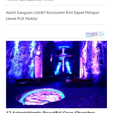
WN
KALTARA
Alami Ganguan Listrik? Konsumen Kini Dapat Melapor
Lewat PLN Mobile
WN
KALSEL
WN
KALTIM
WN
SULSEL
WN
GORONTALO
WN
SULUT