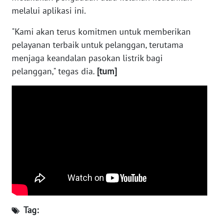
melalui aplikasi ini.
WN
SERAMBI
"Kami akan terus komitmen untuk memberikan
pelayanan terbaik untuk pelanggan, terutama
WN
menjaga keandalan pasokan listrik bagi
JAMBI
pelanggan," tegas dia.
[tum]
WN
SULTRA
WN
NTB
WN
SULTENG
WN
SULBAR
Tag: