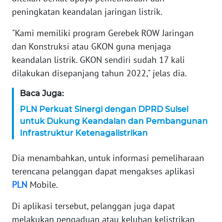
WN
peningkatan keandalan jaringan listrik.
BANTEN
"Kami memiliki program Gerebek ROW Jaringan
WN
dan Konstruksi atau GKON guna menjaga
NTT
keandalan listrik. GKON sendiri sudah 17 kali
dilakukan disepanjang tahun 2022," jelas dia.
WN
KEPRI
Baca Juga:
PLN Perkuat Sinergi dengan DPRD Sulsel
WN
untuk Dukung Keandalan dan Pembangunan
PAPUA
Infrastruktur Ketenagalistrikan
WN
Dia menambahkan, untuk informasi pemeliharaan
PAPUA
terencana pelanggan dapat mengakses aplikasi
BARAT
PLN
Mobile.
WN
Di aplikasi tersebut, pelanggan juga dapat
RIAU
melakukan pengaduan atau keluhan kelistrikan