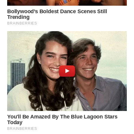
WN
BOGOR
WN
DEPOK
WN
TAPANULI
UTARA
WN
SAMOSIR
WN
PADANG
LAWAS
WN