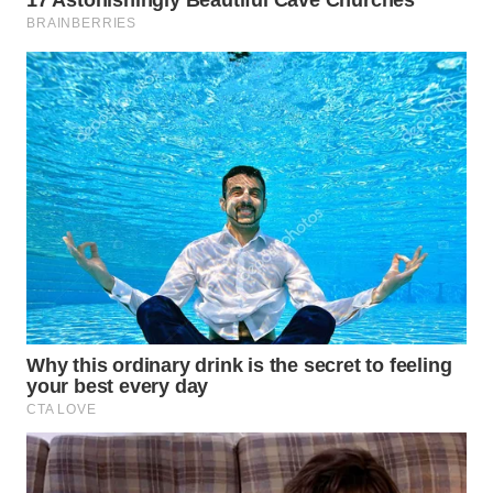
WN
MALUKU
WN
MALUT
WN
DAIRI
WN
DANAU
TOBA
WN
NIAS
WN
LANGKAT