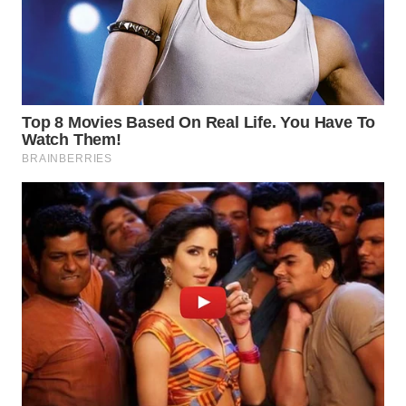
TAPANULI
TENGAH
WN DELI
SERDANG
WN
TEBING
TINGGI
WN
PAKPAK
WN
KARAWANG
WN
BEKASI