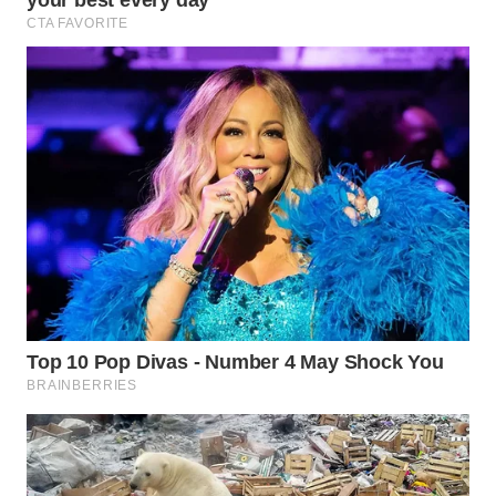
WN
NATUNA
WN
BINTAN
WN
MANDALIKA
WN
LIKUPANG
WN
LABUANBAJO
WN
BORNEO