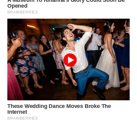
WAHANA
SPORT
WAHANA
UMKM
WAHANA
SELEB
WAHANA
PERSONA
WAHANA
OTOMOTIF
WAHANA
HEALTH