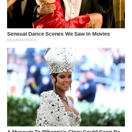
WAHANA
LISTRIK
WAHANA
TRAVEL
WAHANA
TV
WAHANANEWS
ID
WAHANANEWS
CO ID
WAHANANEWS
NET