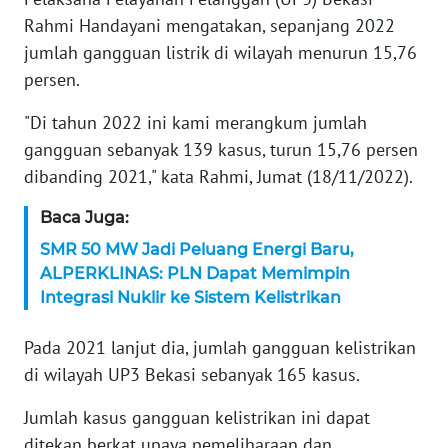
Rahmi Handayani mengatakan, sepanjang 2022
KARIR
jumlah gangguan listrik di wilayah menurun 15,76
persen.
DISCLAIMER
"Di tahun 2022 ini kami merangkum jumlah
Wahana
gangguan sebanyak 139 kasus, turun 15,76 persen
News
dibanding 2021," kata Rahmi, Jumat (18/11/2022).
Regional
Baca Juga:
WN
SMR 50 MW Jadi Peluang Energi Baru,
SUMUT
ALPERKLINAS: PLN Dapat Memimpin
Integrasi Nuklir ke Sistem Kelistrikan
WN
JAKARTA
Pada 2021 lanjut dia, jumlah gangguan kelistrikan
di wilayah UP3 Bekasi sebanyak 165 kasus.
WN
JABAR
Jumlah kasus gangguan kelistrikan ini dapat
ditekan berkat upaya pemeliharaan dan