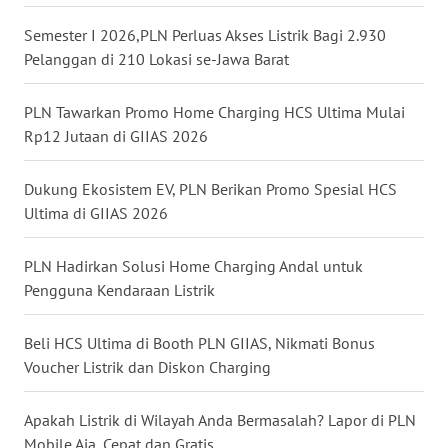
WN
Semester I 2026,PLN Perluas Akses Listrik Bagi 2.930
NUSANTARA
Pelanggan di 210 Lokasi se-Jawa Barat
WN
JOGJA
PLN Tawarkan Promo Home Charging HCS Ultima Mulai
Rp12 Jutaan di GIIAS 2026
WN
JATIM
Dukung Ekosistem EV, PLN Berikan Promo Spesial HCS
Ultima di GIIAS 2026
WN
BALI
PLN Hadirkan Solusi Home Charging Andal untuk
Pengguna Kendaraan Listrik
WN
KALBAR
Beli HCS Ultima di Booth PLN GIIAS, Nikmati Bonus
Voucher Listrik dan Diskon Charging
WN
KALTENG
Apakah Listrik di Wilayah Anda Bermasalah? Lapor di PLN
Mobile Aja, Cepat dan Gratis