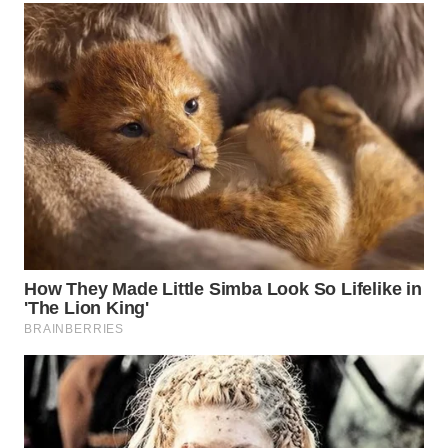
SUMEDANG
WN
CIANJUR
WN
KEPULAUAN
SERIBU
WN
TANGERANG
WN
BINJAI
WN
CIREBON