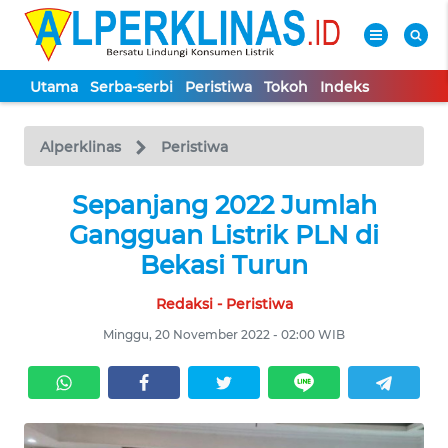
Utama
Serba-serbi
Peristiwa
Tokoh
Indeks
WAHANA
Tutup
TV
Alperklinas
Peristiwa
UTAMA
Sepanjang 2022 Jumlah
Gangguan Listrik PLN di
SERBA-
Bekasi Turun
SERBI
Redaksi - Peristiwa
PERISTIWA
Minggu, 20 November 2022 - 02:00 WIB
TOKOH
Informasi