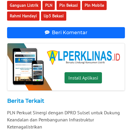
Ganguan Listrik
PLN
Pln Bekasi
Pln Mobile
WN
BABEL
Rahmi Handayi
Up3 Bekasi
WN
Beri Komentar
SUMBAR
WN
SUMSEL
WN
BENGKULU
Install Aplikasi
WN
LAMPUNG
Berita Terkait
PLN Perkuat Sinergi dengan DPRD Sulsel untuk Dukung
WN
Keandalan dan Pembangunan Infrastruktur
JATENG
Ketenagalistrikan