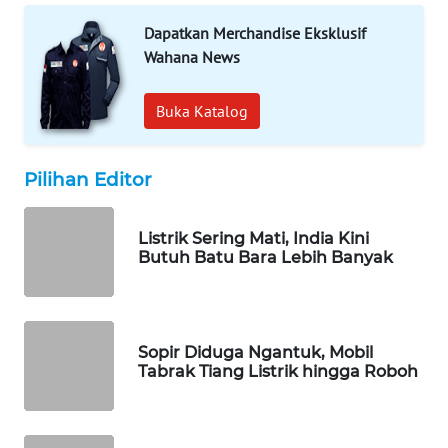
WAHANA
Dapatkan Merchandise Eksklusif
DESA
WISATA
Wahana News
LAPAK
Buka Katalog
WAHANA
Pilihan Editor
Wahana
Network
Listrik Sering Mati, India Kini
KONSUMEN
Butuh Batu Bara Lebih Banyak
LISTRIK
MASYARAKAT
KELISTRIKAN
Sopir Diduga Ngantuk, Mobil
Tabrak Tiang Listrik hingga Roboh
WALINKI
ID