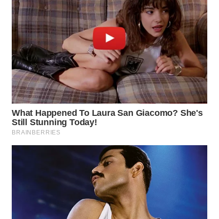
WN
TAPANULI
SELATAN
WN
TANJUNG
LESUNG
WN
KARO
WN
SIMALUNGUN
WN
LABUHANBATU
WN