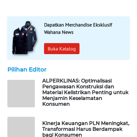
PORTAL
KONSUMEN
Dapatkan Merchandise Eksklusif
FORWAMKI
Wahana News
ALPERKLINAS
Buka Katalog
FORJASIDA
Pilihan Editor
TAMBANG
ALPERKLINAS: Optimalisasi
NEWS
Pengawasan Konstruksi dan
Material Kelistrikan Penting untuk
SITUNGIR
Menjamin Keselamatan
NEWS
Konsumen
SIDIKALANG
Kinerja Keuangan PLN Meningkat,
NEWS
Transformasi Harus Berdampak
bagi Konsumen