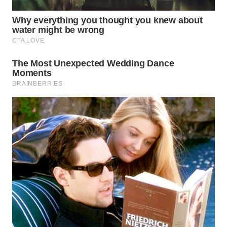
Wahana
Media
Group
WAHANA
NEWS
WAHANA
TANI
WAHANA
ADVOKAT
WAHANA
INFRASTRUKTUR
WAHANA
KONSUMEN