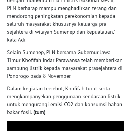
dengan momentum Hari Listrik Nasional ke-76,
WN
PLN berharap mampu menghadirkan terang dan
NUSANTARA
mendorong peningkatan perekonomian kepada
seluruh masyarakat khususnya keluarga pra
WN
sejahtera di wilayah Sumenep dan kepualauan,"
JOGJA
kata Adi.
WN
Selain Sumenep, PLN bersama Gubernur Jawa
JATIM
Timur Khofifah Indar Parawansa telah memberikan
sambung listrik kepada masyarakat prasejahtera di
WN
Ponorogo pada 8 November.
BALI
Dalam kegiatan tersebut, Khofifah turut serta
WN
mengkampanyekan penggunaan kendaraan listrik
KALBAR
untuk mengurangi emisi CO2 dan konsumsi bahan
bakar fosil.
(tum)
WN
KALTENG