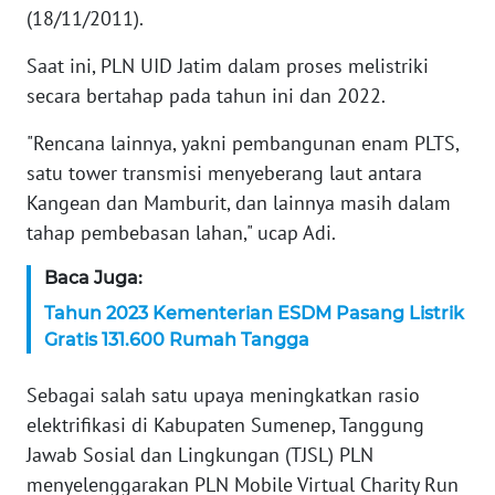
WN
(18/11/2011).
BANTEN
Saat ini, PLN UID Jatim dalam proses melistriki
WN
secara bertahap pada tahun ini dan 2022.
NTT
"Rencana lainnya, yakni pembangunan enam PLTS,
satu tower transmisi menyeberang laut antara
WN
KEPRI
Kangean dan Mamburit, dan lainnya masih dalam
tahap pembebasan lahan," ucap Adi.
WN
PAPUA
Baca Juga:
Tahun 2023 Kementerian ESDM Pasang Listrik
WN
Gratis 131.600 Rumah Tangga
PAPUA
BARAT
Sebagai salah satu upaya meningkatkan rasio
elektrifikasi di Kabupaten Sumenep, Tanggung
WN
Jawab Sosial dan Lingkungan (TJSL) PLN
RIAU
menyelenggarakan PLN Mobile Virtual Charity Run