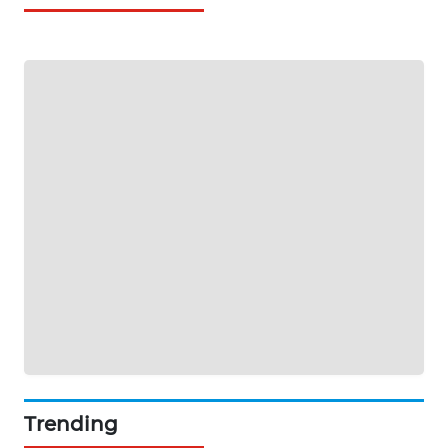
NEWS
BERKAT
NEWS
BERAMPU
NEWS
ANUGERAH
NEWS
AKHLAK
ID
PERAPKI
NEWS
Trending
SONYA