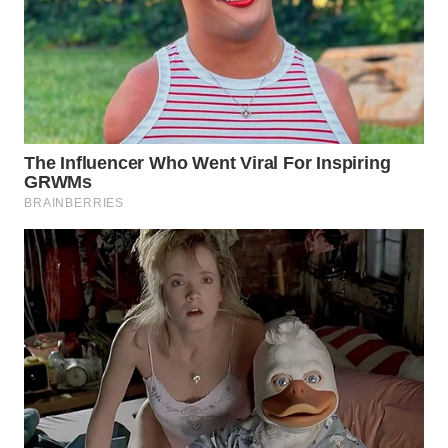
WAHANA
DESA
WISATA
LAPAK
WAHANA
Wahana
Network
KONSUMEN
LISTRIK
MASYARAKAT
KELISTRIKAN
WALINKI
ID