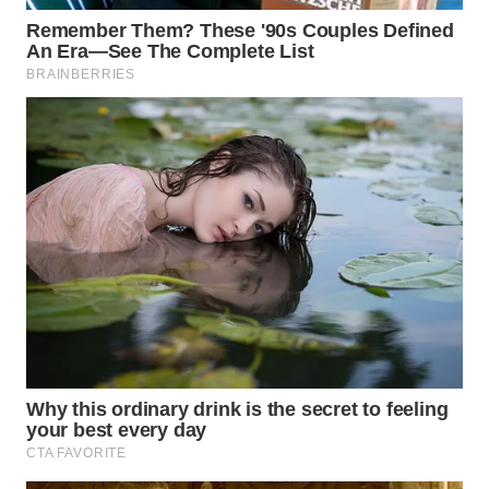
WAHANA
LISTRIK
WAHANA
TRAVEL
WAHANA
TV
WAHANANEWS
ID
WAHANANEWS
CO ID
WAHANANEWS
NET