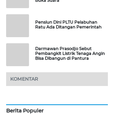
Buka Suara
KARING
NEWS
JURNAL
Pensiun Dini PLTU Pelabuhan
MARITIM
Ratu Ada Ditangan Pemerintah
HUMBANG
NEWS
Darmawan Prasodjo Sebut
Pembangkit Listrik Tenaga Angin
GARONGGANG
Bisa Dibangun di Pantura
NEWS
FISUELRI
KOMENTAR
ID
ENERGI
NEWS
Berita Populer
CILEUNGSI