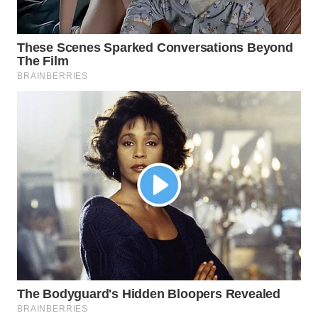
MAWAKA
ID
MARTABAT
NET
PLN
WATCH
MKLI
LPKKI
LKKI
KOPEKLIN