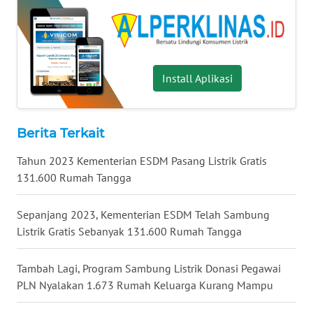
WN
MALUKU
WN
MALUT
Install Aplikasi
WN
DAIRI
Berita Terkait
Tahun 2023 Kementerian ESDM Pasang Listrik Gratis
WN
DANAU
131.600 Rumah Tangga
TOBA
Sepanjang 2023, Kementerian ESDM Telah Sambung
WN
Listrik Gratis Sebanyak 131.600 Rumah Tangga
NIAS
Tambah Lagi, Program Sambung Listrik Donasi Pegawai
WN
PLN Nyalakan 1.673 Rumah Keluarga Kurang Mampu
LANGKAT