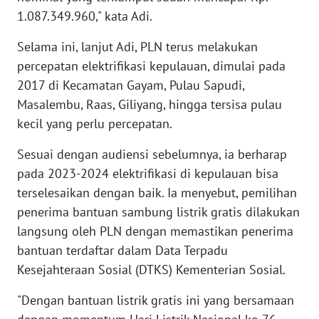
WN
1.087.349.960," kata Adi.
BABEL
Selama ini, lanjut Adi, PLN terus melakukan
percepatan elektrifikasi kepulauan, dimulai pada
WN
SUMBAR
2017 di Kecamatan Gayam, Pulau Sapudi,
Masalembu, Raas, Giliyang, hingga tersisa pulau
WN
kecil yang perlu percepatan.
SUMSEL
Sesuai dengan audiensi sebelumnya, ia berharap
pada 2023-2024 elektrifikasi di kepulauan bisa
WN
BENGKULU
terselesaikan dengan baik. Ia menyebut, pemilihan
penerima bantuan sambung listrik gratis dilakukan
WN
langsung oleh PLN dengan memastikan penerima
LAMPUNG
bantuan terdaftar dalam Data Terpadu
Kesejahteraan Sosial (DTKS) Kementerian Sosial.
WN
JATENG
"Dengan bantuan listrik gratis ini yang bersamaan