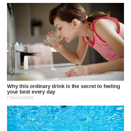
TAPANULI
TENGAH
WN DELI
SERDANG
WN
TEBING
TINGGI
WN
PAKPAK
WN
KARAWANG
WN
BEKASI