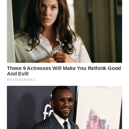
WN
PRIANGAN
TIMUR
WN
SEMARANG
WN
SOLO
WN
BOROBUDUR
WN
MADURA
WN
SURABAYA