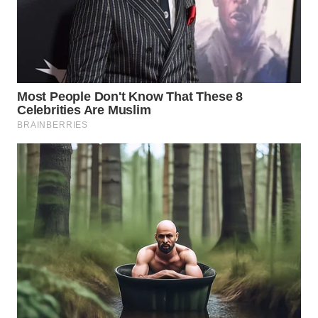
WN
NATUNA
WN
BINTAN
WN
MANDALIKA
WN
LIKUPANG
WN
LABUANBAJO
WN
BORNEO