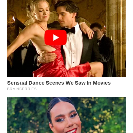
WAHANA
SPORT
WAHANA
UMKM
WAHANA
SELEB
WAHANA
PERSONA
WAHANA
OTOMOTIF
WAHANA
HEALTH