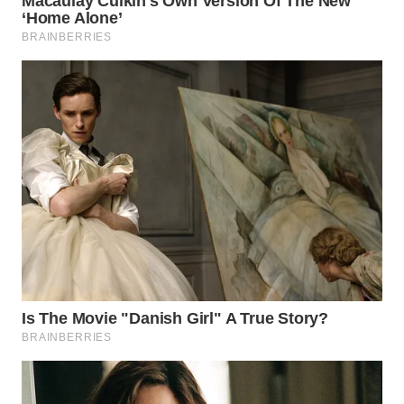
WN
INDRAMAYU
WN
KUNINGAN
WN
MAJALENGKA
WN
SUBANG
WN
SUKABUMI
WN
PURWAKARTA