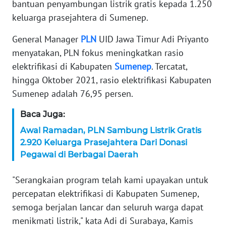
bantuan penyambungan listrik gratis kepada 1.250
keluarga prasejahtera di Sumenep.
KARIR
General Manager
PLN
UID Jawa Timur Adi Priyanto
DISCLAIMER
menyatakan, PLN fokus meningkatkan rasio
elektrifikasi di Kabupaten
Sumenep
. Tercatat,
Wahana
hingga Oktober 2021, rasio elektrifikasi Kabupaten
News
Regional
Sumenep adalah 76,95 persen.
Baca Juga:
WN
SUMUT
Awal Ramadan, PLN Sambung Listrik Gratis
2.920 Keluarga Prasejahtera Dari Donasi
Pegawai di Berbagai Daerah
WN
JAKARTA
"Serangkaian program telah kami upayakan untuk
WN
percepatan elektrifikasi di Kabupaten Sumenep,
JABAR
semoga berjalan lancar dan seluruh warga dapat
menikmati listrik," kata Adi di Surabaya, Kamis