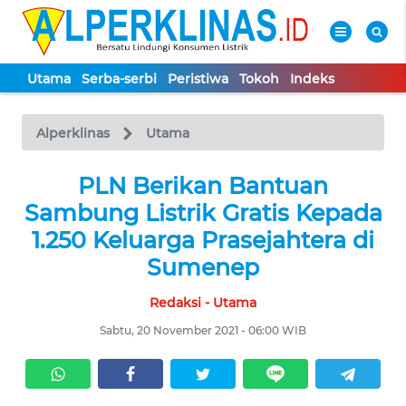
Utama
Serba-serbi
Peristiwa
Tokoh
Indeks
WAHANA
Tutup
TV
Alperklinas
Utama
UTAMA
PLN Berikan Bantuan
Sambung Listrik Gratis Kepada
SERBA-
1.250 Keluarga Prasejahtera di
SERBI
Sumenep
Redaksi - Utama
PERISTIWA
Sabtu, 20 November 2021 - 06:00 WIB
TOKOH
Informasi