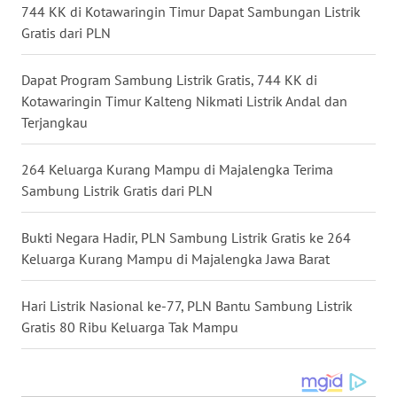
744 KK di Kotawaringin Timur Dapat Sambungan Listrik
WN
Gratis dari PLN
TAPANULI
SELATAN
Dapat Program Sambung Listrik Gratis, 744 KK di
Kotawaringin Timur Kalteng Nikmati Listrik Andal dan
WN
Terjangkau
TANJUNG
LESUNG
264 Keluarga Kurang Mampu di Majalengka Terima
Sambung Listrik Gratis dari PLN
WN
KARO
Bukti Negara Hadir, PLN Sambung Listrik Gratis ke 264
WN
Keluarga Kurang Mampu di Majalengka Jawa Barat
SIMALUNGUN
Hari Listrik Nasional ke-77, PLN Bantu Sambung Listrik
WN
Gratis 80 Ribu Keluarga Tak Mampu
LABUHANBATU
WN