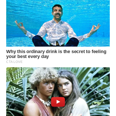
WN
BOGOR
WN
DEPOK
WN
TAPANULI
UTARA
WN
SAMOSIR
WN
PADANG
LAWAS
WN