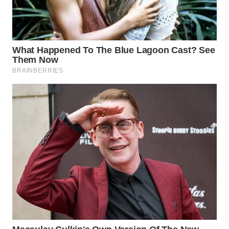
SUMEDANG
WN
CIANJUR
WN
KEPULAUAN
SERIBU
WN
TANGERANG
WN
BINJAI
WN
CIREBON