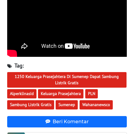
WN
KALTARA
WN
KALSEL
WN
KALTIM
Tag:
WN
SULSEL
1250 Keluarga Prasejahtera Di Sumenep Dapat Sambung
Listrik Gratis
WN
Alperklinasid
Keluarga Prasejahtera
PLN
GORONTALO
Sambung Listrik Gratis
Sumenep
Wahananewsco
WN
SULUT
Beri Komentar