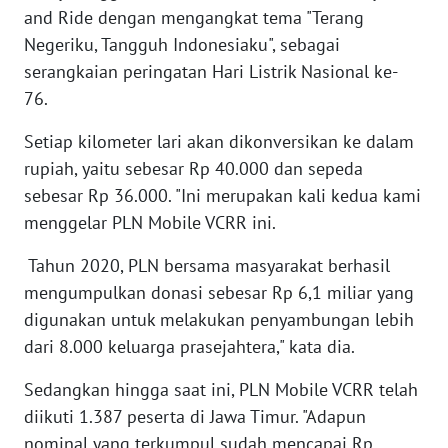
and Ride dengan mengangkat tema "Terang
WN
Negeriku, Tangguh Indonesiaku", sebagai
SERAMBI
serangkaian peringatan Hari Listrik Nasional ke-
76.
WN
JAMBI
Setiap kilometer lari akan dikonversikan ke dalam
rupiah, yaitu sebesar Rp 40.000 dan sepeda
WN
SULTRA
sebesar Rp 36.000. "Ini merupakan kali kedua kami
menggelar PLN Mobile VCRR ini.
WN
Tahun 2020, PLN bersama masyarakat berhasil
NTB
mengumpulkan donasi sebesar Rp 6,1 miliar yang
digunakan untuk melakukan penyambungan lebih
WN
SULTENG
dari 8.000 keluarga prasejahtera," kata dia.
Sedangkan hingga saat ini, PLN Mobile VCRR telah
WN
diikuti 1.387 peserta di Jawa Timur. "Adapun
SULBAR
nominal yang terkumpul sudah mencapai Rp.