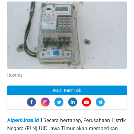
INDEKS
BERITA
KONTAK
KAMI
INFO
IKLAN
Ilustrasi.
TENTANG
KAMI
Ikuti Kami di:
PEDOMAN
MEDIA
SIBER
Alperklinas.Id
I
Secara bertahap, Perusahaan Listrik
Negara (PLN) UID Jawa Timur akan memberikan
REDAKSI