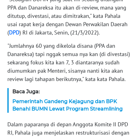
WN
PPA dan Danareksa itu akan di-review, mana yang
BANTEN
ditutup, divestasi, atau dimitrakan," kata Pahala
usai rapat kerja dengan Dewan Perwakilan Daerah
WN
NTT
(
DPD
) RI di Jakarta, Senin, (21/3/2022).
"Jumlahnya 60 yang dikelola disana (PPA dan
WN
Danareksa) tapi nggak semua nya kan (di divestasi)
KEPRI
sekarang fokus kita kan 7, 3 diantaranya sudah
diumumkan pak Menteri, sisanya nanti kita akan
WN
PAPUA
review lagi tahapan berikutnya," kata kata Pahala.
Baca Juga:
WN
PAPUA
Pemerintah Gandeng Kejagung dan BPK
BARAT
Benahi BUMN Lewat Program Streamlining
WN
Dalam paparanya di depan Anggota Komite II DPD
RIAU
RI, Pahala juga menjelaskan restrukturisasi dengan