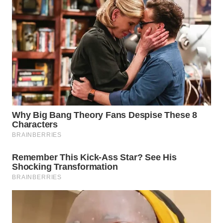
WN
PRIANGAN
TIMUR
WN
SEMARANG
WN
SOLO
WN
BOROBUDUR
WN
MADURA
WN
SURABAYA