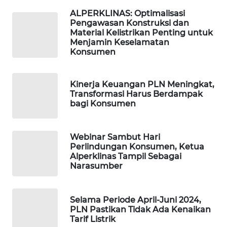
MAWAKA
ALPERKLINAS: Optimalisasi
ID
Pengawasan Konstruksi dan
Material Kelistrikan Penting untuk
Menjamin Keselamatan
MARTABAT
Konsumen
NET
Kinerja Keuangan PLN Meningkat,
PLN
Transformasi Harus Berdampak
WATCH
bagi Konsumen
MKLI
Webinar Sambut Hari
Perlindungan Konsumen, Ketua
LPKKI
Alperklinas Tampil Sebagai
Narasumber
LKKI
Selama Periode April-Juni 2024,
KOPEKLIN
PLN Pastikan Tidak Ada Kenaikan
Tarif Listrik