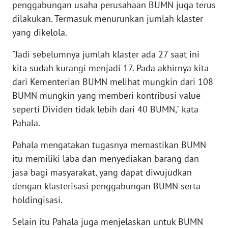
penggabungan usaha perusahaan BUMN juga terus
WN
dilakukan. Termasuk menurunkan jumlah klaster
SERAMBI
yang dikelola.
WN
"Jadi sebelumnya jumlah klaster ada 27 saat ini
JAMBI
kita sudah kurangi menjadi 17. Pada akhirnya kita
dari Kementerian BUMN melihat mungkin dari 108
WN
BUMN mungkin yang memberi kontribusi value
SULTRA
seperti Dividen tidak lebih dari 40 BUMN," kata
Pahala.
WN
NTB
Pahala mengatakan tugasnya memastikan BUMN
itu memiliki laba dan menyediakan barang dan
WN
jasa bagi masyarakat, yang dapat diwujudkan
SULTENG
dengan klasterisasi penggabungan BUMN serta
holdingisasi.
WN
SULBAR
Selain itu Pahala juga menjelaskan untuk BUMN