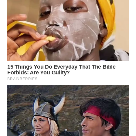
WN
NATUNA
WN
BINTAN
WN
MANDALIKA
WN
LIKUPANG
WN
LABUANBAJO
WN
BORNEO