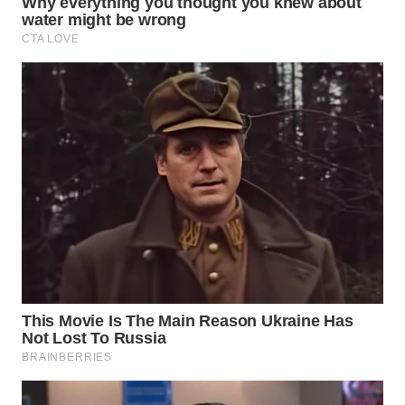
WAHANA
LISTRIK
WAHANA
TRAVEL
WAHANA
TV
WAHANANEWS
ID
WAHANANEWS
CO ID
WAHANANEWS
NET