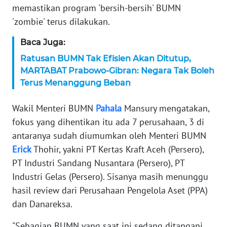
memastikan program 'bersih-bersih' BUMN
KARIR
'zombie' terus dilakukan.
Baca Juga:
DISCLAIMER
Ratusan BUMN Tak Efisien Akan Ditutup,
MARTABAT Prabowo-Gibran: Negara Tak Boleh
Wahana
News
Terus Menanggung Beban
Regional
Wakil Menteri BUMN
Pahala
Mansury mengatakan,
WN
fokus yang dihentikan itu ada 7 perusahaan, 3 di
SUMUT
antaranya sudah diumumkan oleh Menteri BUMN
Erick
Thohir, yakni PT Kertas Kraft Aceh (Persero),
WN
PT Industri Sandang Nusantara (Persero), PT
JAKARTA
Industri Gelas (Persero). Sisanya masih menunggu
hasil review dari Perusahaan Pengelola Aset (PPA)
WN
dan Danareksa.
JABAR
"Sebagian BUMN yang saat ini sedang ditangani