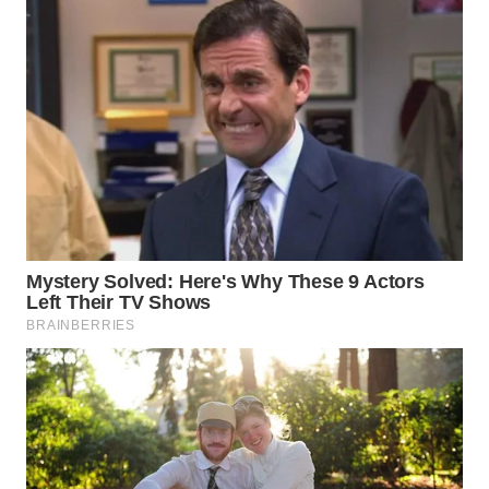
WAHANA
SPORT
WAHANA
UMKM
WAHANA
SELEB
WAHANA
PERSONA
WAHANA
OTOMOTIF
WAHANA
HEALTH