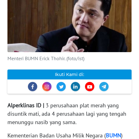
INDEKS
BERITA
KONTAK
KAMI
Menteri BUMN Erick Thohir. (foto/ist)
INFO
IKLAN
Ikuti Kami di:
TENTANG
KAMI
Alperklinas ID |
3 perusahaan plat merah yang
PEDOMAN
MEDIA
disuntik mati, ada 4 perusahaan lagi yang tengah
SIBER
menunggu nasib yang sama.
REDAKSI
Kementerian Badan Usaha Milik Negara (
BUMN
)