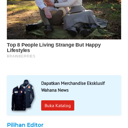
WAHANA
DESA
WISATA
LAPAK
WAHANA
Wahana
Network
KONSUMEN
LISTRIK
Dapatkan Merchandise Eksklusif
Wahana News
MASYARAKAT
KELISTRIKAN
Buka Katalog
WALINKI
ID
Pilihan Editor