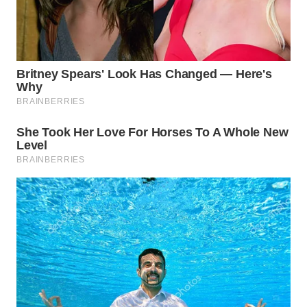
WN
BOGOR
WN
DEPOK
WN
TAPANULI
UTARA
WN
SAMOSIR
WN
PADANG
LAWAS
WN