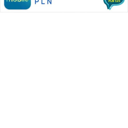
WAHANA MEDIA GROUP
|
|
|
WAHANA NEWS co
WAHANA TANI
WAHANA ADVOKAT
|
|
WAHANA INFRASTRUKTUR
WAHANA KONSUMEN
|
|
|
WAHANA LISTRIK
WAHANA TRAVEL
WAHANA TV
|
|
|
WAHANANEWS id
WAHANANEWS CO ID
WAHANANEWS NET
|
|
|
WAHANA SPORT ID
Wahana UMKM
Wahana Seleb
|
|
|
Wahana Persona
Wahana Otomotif
Wahana Health