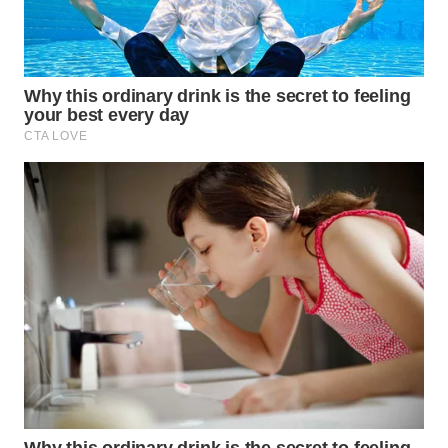
SUMEDANG
WN
CIANJUR
WN
KEPULAUAN
SERIBU
WN
TANGERANG
WN
BINJAI
WN
CIREBON