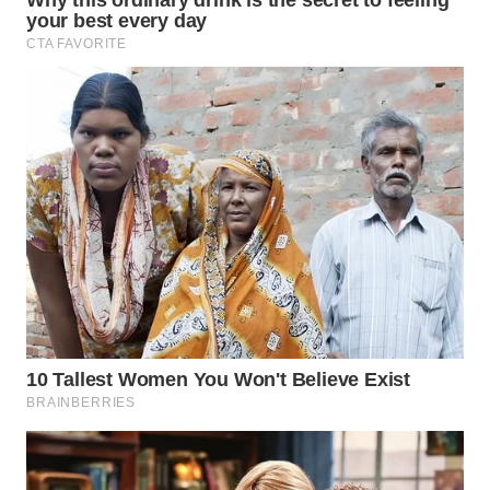
WN
INDRAMAYU
WN
KUNINGAN
WN
MAJALENGKA
WN
SUBANG
WN
SUKABUMI
WN
PURWAKARTA