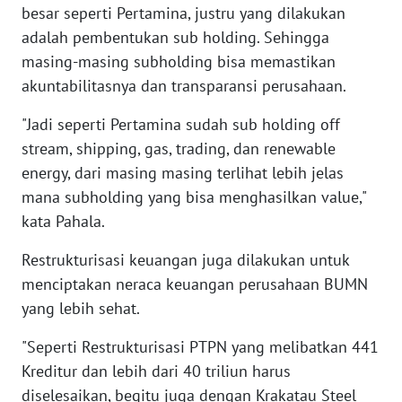
besar seperti Pertamina, justru yang dilakukan
WN
adalah pembentukan sub holding. Sehingga
BABEL
masing-masing subholding bisa memastikan
akuntabilitasnya dan transparansi perusahaan.
WN
SUMBAR
"Jadi seperti Pertamina sudah sub holding off
stream, shipping, gas, trading, dan renewable
WN
SUMSEL
energy, dari masing masing terlihat lebih jelas
mana subholding yang bisa menghasilkan value,"
WN
kata Pahala.
BENGKULU
Restrukturisasi keuangan juga dilakukan untuk
menciptakan neraca keuangan perusahaan BUMN
WN
LAMPUNG
yang lebih sehat.
"Seperti Restrukturisasi PTPN yang melibatkan 441
WN
JATENG
Kreditur dan lebih dari 40 triliun harus
diselesaikan, begitu juga dengan Krakatau Steel