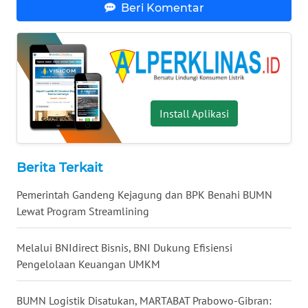
Beri Komentar
WN
KALTARA
WN
KALSEL
WN
Install Aplikasi
KALTIM
WN
Berita Terkait
SULSEL
Pemerintah Gandeng Kejagung dan BPK Benahi BUMN
Lewat Program Streamlining
WN
GORONTALO
Melalui BNIdirect Bisnis, BNI Dukung Efisiensi
WN
Pengelolaan Keuangan UMKM
SULUT
BUMN Logistik Disatukan, MARTABAT Prabowo-Gibran: