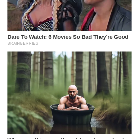
Wahana
Media
Group
WAHANA
NEWS
WAHANA
TANI
WAHANA
ADVOKAT
WAHANA
INFRASTRUKTUR
WAHANA
KONSUMEN