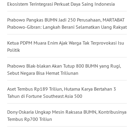
WN
Ekosistem Terintegrasi Perkuat Daya Saing Indonesia
MALUKU
Prabowo Pangkas BUMN Jadi 250 Perusahaan, MARTABAT
WN
Prabowo-Gibran: Langkah Berani Selamatkan Uang Rakyat
MALUT
Ketua PDPM Muara Enim Ajak Warga Tak Terprovokasi Isu
WN
Politik
DAIRI
Prabowo Blak-blakan Akan Tutup 800 BUMN yang Rugi,
WN
Sebut Negara Bisa Hemat Triliunan
DANAU
TOBA
Aset Tembus Rp189 Triliun, Hutama Karya Bertahan 3
Tahun di Fortune Southeast Asia 500
WN
NIAS
Dony Oskaria Ungkap Mesin Raksasa BUMN, Kontribusinya
Tembus Rp700 Triliun
WN
LANGKAT