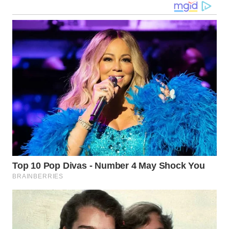
WN
TAPANULI
SELATAN
WN
TANJUNG
LESUNG
WN
KARO
WN
SIMALUNGUN
WN
LABUHANBATU
WN