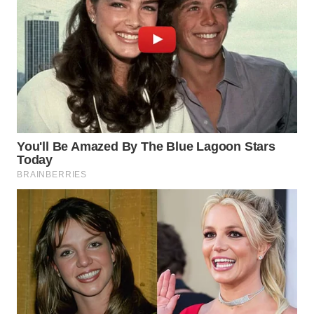
TAPANULI
TENGAH
WN DELI
SERDANG
WN
TEBING
TINGGI
WN
PAKPAK
WN
KARAWANG
WN
BEKASI