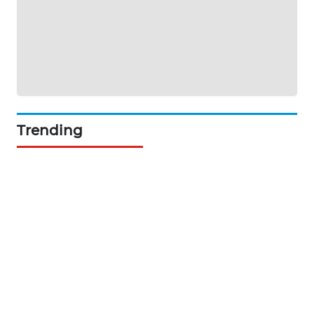
KARING
NEWS
JURNAL
MARITIM
HUMBANG
NEWS
Trending
GARONGGANG
NEWS
FISUELRI
ID
ENERGI
NEWS
CILEUNGSI