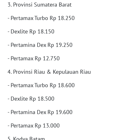
3. Provinsi Sumatera Barat
WN
BABEL
- Pertamax Turbo Rp 18.250
WN
- Dexlite Rp 18.150
SUMBAR
- Pertamina Dex Rp 19.250
WN
- Pertamax Rp 12.750
SUMSEL
4. Provinsi Riau & Kepulauan Riau
WN
BENGKULU
- Pertamax Turbo Rp 18.600
- Dexlite Rp 18.500
WN
LAMPUNG
- Pertamina Dex Rp 19.600
WN
- Pertamax Rp 13.000
JATENG
5. Kodya Batam