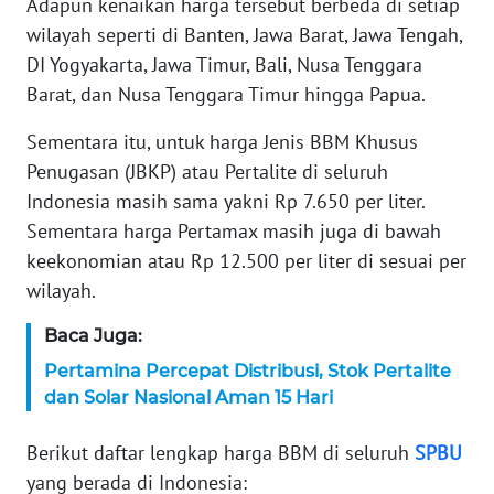
Adapun kenaikan harga tersebut berbeda di setiap
WN
BANTEN
wilayah seperti di Banten, Jawa Barat, Jawa Tengah,
DI Yogyakarta, Jawa Timur, Bali, Nusa Tenggara
WN
Barat, dan Nusa Tenggara Timur hingga Papua.
NTT
Sementara itu, untuk harga Jenis BBM Khusus
Penugasan (JBKP) atau Pertalite di seluruh
WN
KEPRI
Indonesia masih sama yakni Rp 7.650 per liter.
Sementara harga Pertamax masih juga di bawah
WN
keekonomian atau Rp 12.500 per liter di sesuai per
PAPUA
wilayah.
WN
Baca Juga:
PAPUA
Pertamina Percepat Distribusi, Stok Pertalite
BARAT
dan Solar Nasional Aman 15 Hari
WN
Berikut daftar lengkap harga BBM di seluruh
SPBU
RIAU
yang berada di Indonesia: