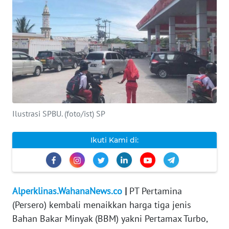
INDEKS
BERITA
KONTAK
KAMI
INFO
IKLAN
Ilustrasi SPBU. (foto/ist) SP
TENTANG
Ikuti Kami di:
KAMI
PEDOMAN
MEDIA
Alperklinas.WahanaNews.co
|
PT Pertamina
SIBER
(Persero) kembali menaikkan harga tiga jenis
Bahan Bakar Minyak (BBM) yakni Pertamax Turbo,
REDAKSI