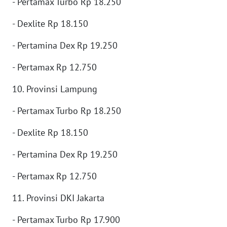
- Pertamax Turbo Rp 18.250
WN
MALUKU
- Dexlite Rp 18.150
WN
- Pertamina Dex Rp 19.250
MALUT
- Pertamax Rp 12.750
WN
10. Provinsi Lampung
DAIRI
- Pertamax Turbo Rp 18.250
WN
DANAU
- Dexlite Rp 18.150
TOBA
- Pertamina Dex Rp 19.250
WN
- Pertamax Rp 12.750
NIAS
11. Provinsi DKI Jakarta
WN
LANGKAT
- Pertamax Turbo Rp 17.900