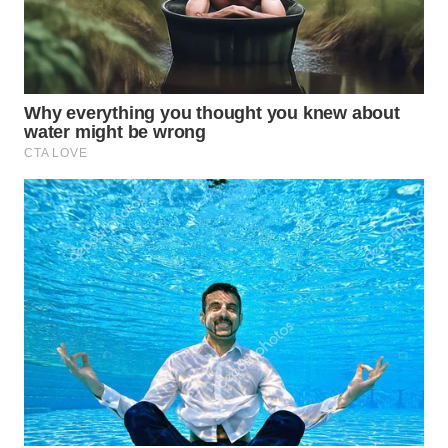
MAWAKA
ID
MARTABAT
NET
PLN
WATCH
MKLI
LPKKI
LKKI
KOPEKLIN