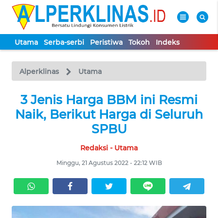
Utama
Serba-serbi
Peristiwa
Tokoh
Indeks
WAHANA
Tutup
TV
Alperklinas
Utama
UTAMA
3 Jenis Harga BBM ini Resmi
Naik, Berikut Harga di Seluruh
SERBA-
SPBU
SERBI
Redaksi - Utama
PERISTIWA
Minggu, 21 Agustus 2022 - 22:12 WIB
TOKOH
Informasi