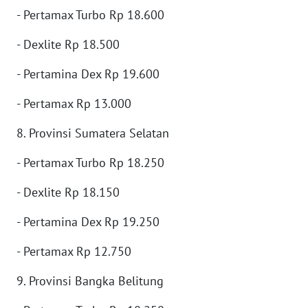
WN
- Pertamax Turbo Rp 18.600
KALTARA
- Dexlite Rp 18.500
WN
- Pertamina Dex Rp 19.600
KALSEL
- Pertamax Rp 13.000
WN
KALTIM
8. Provinsi Sumatera Selatan
WN
- Pertamax Turbo Rp 18.250
SULSEL
- Dexlite Rp 18.150
WN
- Pertamina Dex Rp 19.250
GORONTALO
- Pertamax Rp 12.750
WN
SULUT
9. Provinsi Bangka Belitung