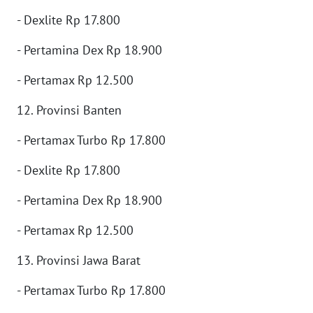
WN
- Dexlite Rp 17.800
TAPANULI
SELATAN
- Pertamina Dex Rp 18.900
- Pertamax Rp 12.500
WN
TANJUNG
12. Provinsi Banten
LESUNG
- Pertamax Turbo Rp 17.800
WN
KARO
- Dexlite Rp 17.800
- Pertamina Dex Rp 18.900
WN
SIMALUNGUN
- Pertamax Rp 12.500
WN
13. Provinsi Jawa Barat
LABUHANBATU
- Pertamax Turbo Rp 17.800
WN