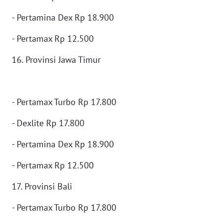
WN
- Pertamina Dex Rp 18.900
BOGOR
- Pertamax Rp 12.500
WN
16. Provinsi Jawa Timur
DEPOK
WN
TAPANULI
- Pertamax Turbo Rp 17.800
UTARA
- Dexlite Rp 17.800
WN
SAMOSIR
- Pertamina Dex Rp 18.900
- Pertamax Rp 12.500
WN
PADANG
17. Provinsi Bali
LAWAS
- Pertamax Turbo Rp 17.800
WN