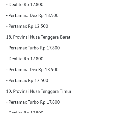
SUMEDANG
- Dexlite Rp 17.800
- Pertamina Dex Rp 18.900
WN
CIANJUR
- Pertamax Rp 12.500
WN
18. Provinsi Nusa Tenggara Barat
KEPULAUAN
SERIBU
- Pertamax Turbo Rp 17.800
- Dexlite Rp 17.800
WN
TANGERANG
- Pertamina Dex Rp 18.900
WN
- Pertamax Rp 12.500
BINJAI
19. Provinsi Nusa Tenggara Timur
WN
- Pertamax Turbo Rp 17.800
CIREBON
- Dexlite Rp 17.800