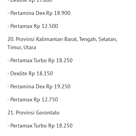
WN
INDRAMAYU
- Pertamina Dex Rp 18.900
WN
- Pertamax Rp 12.500
KUNINGAN
20. Provinsi Kalimantan Barat, Tengah, Selatan,
Timur, Utara
WN
MAJALENGKA
- Pertamax Turbo Rp 18.250
WN
- Dexlite Rp 18.150
SUBANG
- Pertamina Dex Rp 19.250
WN
SUKABUMI
- Pertamax Rp 12.750
21. Provinsi Gorontalo
WN
PURWAKARTA
- Pertamax Turbo Rp 18.250