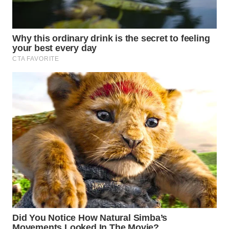
NEWS
BERKAT
NEWS
BERAMPU
NEWS
ANUGERAH
NEWS
AKHLAK
ID
PERAPKI
NEWS
SONYA