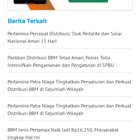
WAHANA
LISTRIK
Berita Terkait
WAHANA
Pertamina Percepat Distribusi, Stok Pertalite dan Solar
TRAVEL
Nasional Aman 15 Hari
WAHANA
Pastikan Distribusi BBM Tetap Aman, Polres Toba
TV
Intensifkan Pengamanan dan Pengaturan di SPBU
WAHANANEWS
Pertamina Patra Niaga Tingkatkan Penyaluran dan Perkuat
ID
Distribusi BBM di Sejumlah Wilayah
WAHANANEWS
CO ID
Pertamina Patra Niaga Tingkatkan Penyaluran dan Perkuat
Distribusi BBM di Sejumlah Wilayah
WAHANANEWS
NET
BBM Jenis Pertamax Naik Jadi Rp16.250, Masyarakat
Ungkap Hal Ini