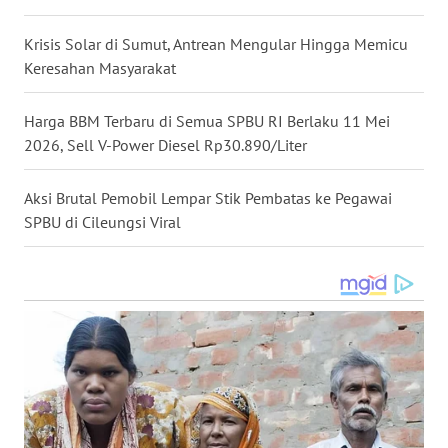
WAHANA
SPORT
Krisis Solar di Sumut, Antrean Mengular Hingga Memicu
Keresahan Masyarakat
WAHANA
UMKM
Harga BBM Terbaru di Semua SPBU RI Berlaku 11 Mei
2026, Sell V-Power Diesel Rp30.890/Liter
WAHANA
SELEB
Aksi Brutal Pemobil Lempar Stik Pembatas ke Pegawai
SPBU di Cileungsi Viral
WAHANA
PERSONA
WAHANA
OTOMOTIF
WAHANA
HEALTH