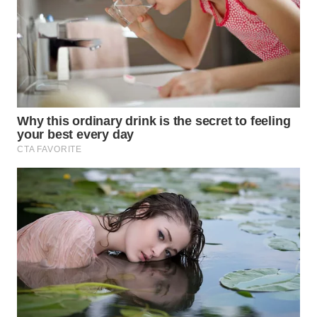
KARING
NEWS
JURNAL
MARITIM
HUMBANG
NEWS
GARONGGANG
NEWS
FISUELRI
ID
ENERGI
NEWS
CILEUNGSI