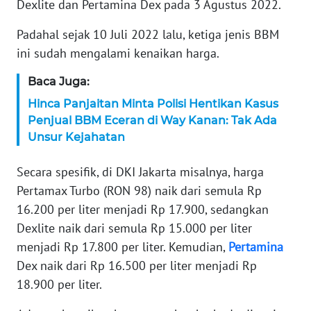
Dexlite dan Pertamina Dex pada 3 Agustus 2022.
KARIR
Padahal sejak 10 Juli 2022 lalu, ketiga jenis BBM
ini sudah mengalami kenaikan harga.
DISCLAIMER
Baca Juga:
Wahana
Hinca Panjaitan Minta Polisi Hentikan Kasus
News
Penjual BBM Eceran di Way Kanan: Tak Ada
Regional
Unsur Kejahatan
WN
Secara spesifik, di DKI Jakarta misalnya, harga
SUMUT
Pertamax Turbo (RON 98) naik dari semula Rp
16.200 per liter menjadi Rp 17.900, sedangkan
WN
Dexlite naik dari semula Rp 15.000 per liter
JAKARTA
menjadi Rp 17.800 per liter. Kemudian,
Pertamina
Dex naik dari Rp 16.500 per liter menjadi Rp
WN
JABAR
18.900 per liter.