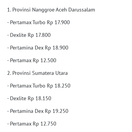
WN
1. Provinsi Nanggroe Aceh Darussalam
SERAMBI
- Pertamax Turbo Rp 17.900
WN
- Dexlite Rp 17.800
JAMBI
- Pertamina Dex Rp 18.900
WN
SULTRA
- Pertamax Rp 12.500
2. Provinsi Sumatera Utara
WN
NTB
- Pertamax Turbo Rp 18.250
WN
- Dexlite Rp 18.150
SULTENG
- Pertamina Dex Rp 19.250
WN
SULBAR
- Pertamax Rp 12.750