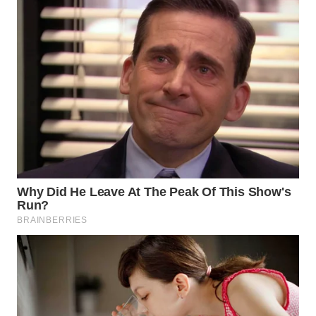
SIBARAGAS
NEWS
METRO
SIANTAR
NEWS
METRO
MEDAN
NEWS
METRO
JAKARTA
NEWS
KRT
NEWS