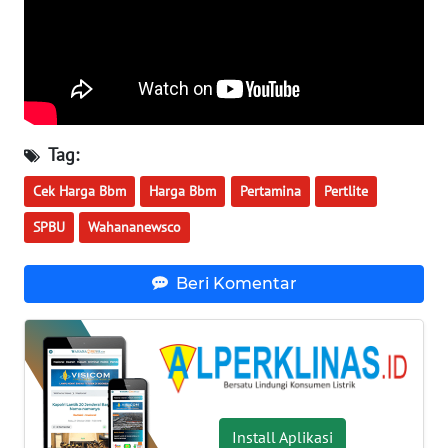
Wahana
Media
Group
WAHANA
NEWS
Tag:
WAHANA
Cek Harga Bbm
Harga Bbm
Pertamina
Pertlite
TANI
SPBU
Wahananewsco
WAHANA
ADVOKAT
Beri Komentar
WAHANA
INFRASTRUKTUR
WAHANA
KONSUMEN
Install Aplikasi