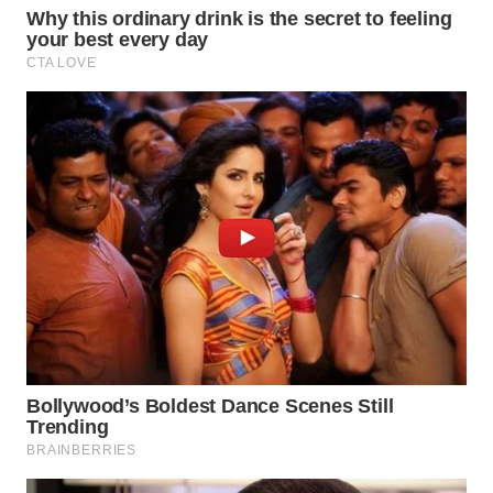
PORTAL
KONSUMEN
FORWAMKI
ALPERKLINAS
FORJASIDA
TAMBANG
NEWS
SITUNGIR
NEWS
SIDIKALANG
NEWS