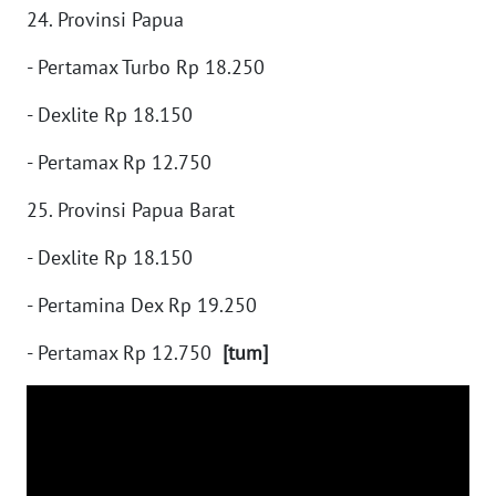
24. Provinsi Papua
WN
NATUNA
- Pertamax Turbo Rp 18.250
WN
- Dexlite Rp 18.150
BINTAN
- Pertamax Rp 12.750
WN
25. Provinsi Papua Barat
MANDALIKA
- Dexlite Rp 18.150
WN
LIKUPANG
- Pertamina Dex Rp 19.250
- Pertamax Rp 12.750
[tum]
WN
LABUANBAJO
WN
BORNEO