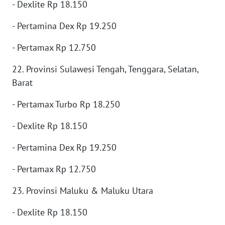
WN
- Dexlite Rp 18.150
PRIANGAN
TIMUR
- Pertamina Dex Rp 19.250
- Pertamax Rp 12.750
WN
SEMARANG
22. Provinsi Sulawesi Tengah, Tenggara, Selatan,
Barat
WN
SOLO
- Pertamax Turbo Rp 18.250
WN
- Dexlite Rp 18.150
BOROBUDUR
- Pertamina Dex Rp 19.250
WN
- Pertamax Rp 12.750
MADURA
23. Provinsi Maluku & Maluku Utara
WN
SURABAYA
- Dexlite Rp 18.150