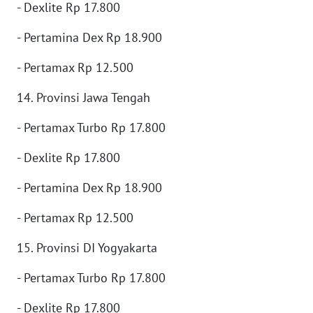
- Dexlite Rp 17.800
TAPANULI
TENGAH
- Pertamina Dex Rp 18.900
WN DELI
- Pertamax Rp 12.500
SERDANG
14. Provinsi Jawa Tengah
WN
TEBING
- Pertamax Turbo Rp 17.800
TINGGI
- Dexlite Rp 17.800
WN
- Pertamina Dex Rp 18.900
PAKPAK
- Pertamax Rp 12.500
WN
KARAWANG
15. Provinsi DI Yogyakarta
- Pertamax Turbo Rp 17.800
WN
BEKASI
- Dexlite Rp 17.800