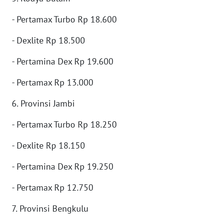
WN
NUSANTARA
- Pertamax Turbo Rp 18.600
- Dexlite Rp 18.500
WN
JOGJA
- Pertamina Dex Rp 19.600
WN
- Pertamax Rp 13.000
JATIM
6. Provinsi Jambi
WN
- Pertamax Turbo Rp 18.250
BALI
- Dexlite Rp 18.150
WN
KALBAR
- Pertamina Dex Rp 19.250
- Pertamax Rp 12.750
WN
KALTENG
7. Provinsi Bengkulu