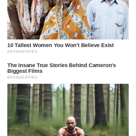
WAHANA
DESA
WISATA
LAPAK
WAHANA
Wahana
Network
KONSUMEN
LISTRIK
MASYARAKAT
KELISTRIKAN
WALINKI
ID