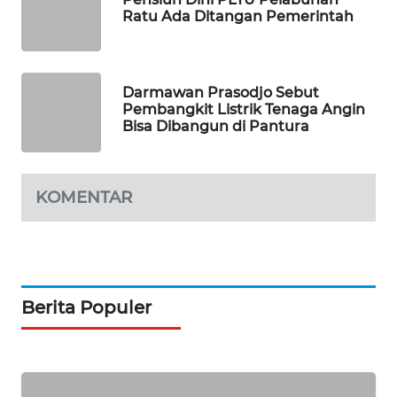
PORTAL
Ratu Ada Ditangan Pemerintah
KONSUMEN
FORWAMKI
Darmawan Prasodjo Sebut
Pembangkit Listrik Tenaga Angin
ALPERKLINAS
Bisa Dibangun di Pantura
FORJASIDA
KOMENTAR
TAMBANG
NEWS
SITUNGIR
NEWS
Berita Populer
SIDIKALANG
NEWS