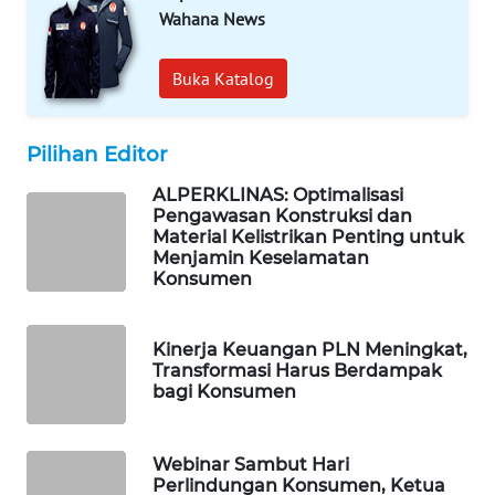
WAHANA
Wahana News
DESA
WISATA
Buka Katalog
LAPAK
WAHANA
Pilihan Editor
ALPERKLINAS: Optimalisasi
Wahana
Pengawasan Konstruksi dan
Network
Material Kelistrikan Penting untuk
Menjamin Keselamatan
KONSUMEN
Konsumen
LISTRIK
Kinerja Keuangan PLN Meningkat,
MASYARAKAT
Transformasi Harus Berdampak
KELISTRIKAN
bagi Konsumen
WALINKI
ID
Webinar Sambut Hari
Perlindungan Konsumen, Ketua