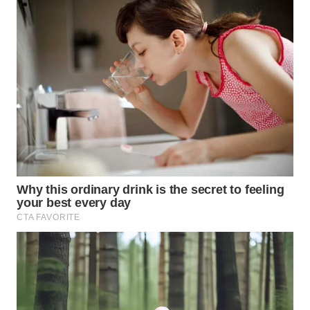
WN
MALUKU
WN
MALUT
WN
DAIRI
WN
DANAU
TOBA
WN
NIAS
WN
LANGKAT