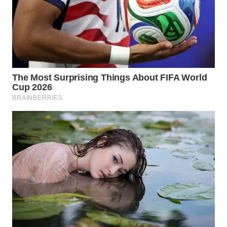
Wahana
Media
Group
WAHANA
NEWS
WAHANA
TANI
WAHANA
ADVOKAT
WAHANA
INFRASTRUKTUR
WAHANA
KONSUMEN