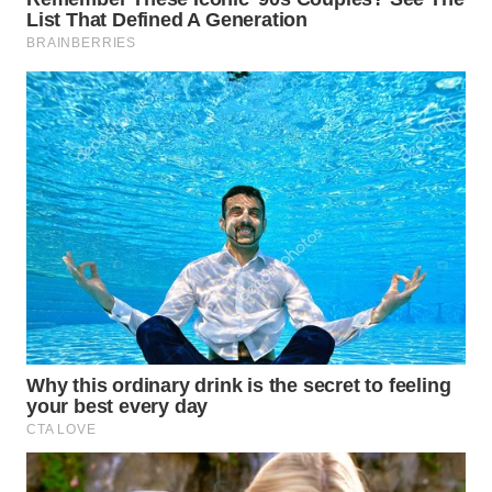
WN
PRIANGAN
TIMUR
WN
SEMARANG
WN
SOLO
WN
BOROBUDUR
WN
MADURA
WN
SURABAYA