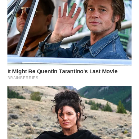
SUMEDANG
WN
CIANJUR
WN
KEPULAUAN
SERIBU
WN
TANGERANG
WN
BINJAI
WN
CIREBON