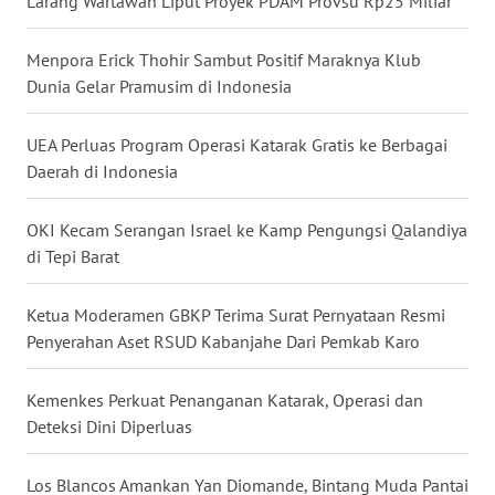
Larang Wartawan Liput Proyek PDAM Provsu Rp25 Miliar
WN
NUSANTARA
Menpora Erick Thohir Sambut Positif Maraknya Klub
Dunia Gelar Pramusim di Indonesia
WN
JOGJA
UEA Perluas Program Operasi Katarak Gratis ke Berbagai
Daerah di Indonesia
WN
JATIM
OKI Kecam Serangan Israel ke Kamp Pengungsi Qalandiya
di Tepi Barat
WN
BALI
Ketua Moderamen GBKP Terima Surat Pernyataan Resmi
Penyerahan Aset RSUD Kabanjahe Dari Pemkab Karo
WN
KALBAR
Kemenkes Perkuat Penanganan Katarak, Operasi dan
Deteksi Dini Diperluas
WN
KALTENG
Los Blancos Amankan Yan Diomande, Bintang Muda Pantai