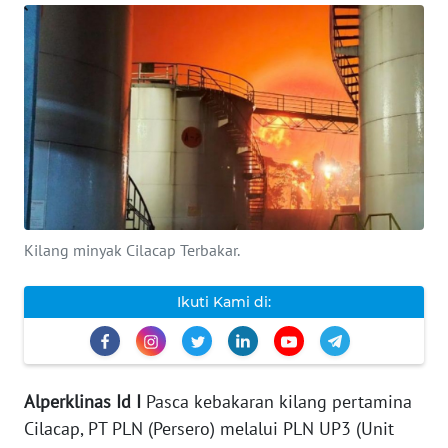
INDEKS
BERITA
KONTAK
KAMI
INFO
IKLAN
Kilang minyak Cilacap Terbakar.
TENTANG
KAMI
Ikuti Kami di:
PEDOMAN
MEDIA
SIBER
Alperklinas Id I
Pasca kebakaran kilang pertamina
Cilacap, PT PLN (Persero) melalui PLN UP3 (Unit
REDAKSI