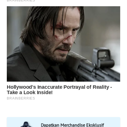
WAHANA
SPORT
WAHANA
UMKM
WAHANA
SELEB
WAHANA
PERSONA
WAHANA
OTOMOTIF
WAHANA
HEALTH
Dapatkan Merchandise Eksklusif