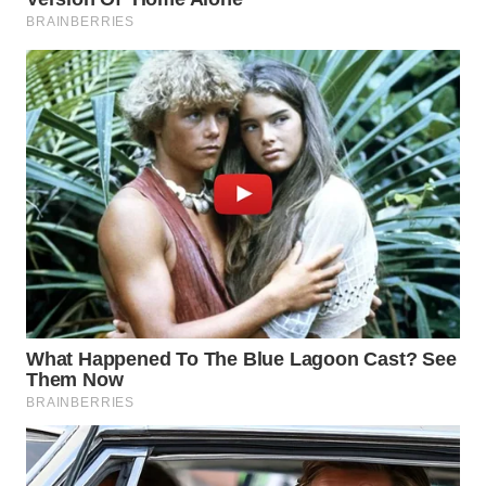
WN
BOGOR
WN
DEPOK
WN
TAPANULI
UTARA
WN
SAMOSIR
WN
PADANG
LAWAS
WN