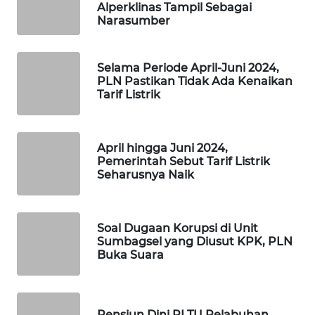
Alperklinas Tampil Sebagai
MAWAKA
Narasumber
ID
Selama Periode April-Juni 2024,
MARTABAT
PLN Pastikan Tidak Ada Kenaikan
NET
Tarif Listrik
PLN
WATCH
April hingga Juni 2024,
Pemerintah Sebut Tarif Listrik
MKLI
Seharusnya Naik
LPKKI
Soal Dugaan Korupsi di Unit
Sumbagsel yang Diusut KPK, PLN
LKKI
Buka Suara
KOPEKLIN
Pensiun Dini PLTU Pelabuhan