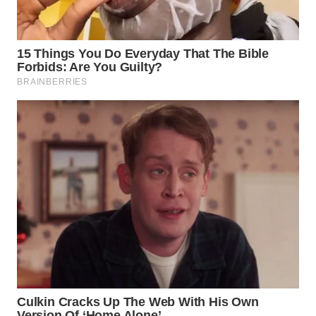
TAPANULI
TENGAH
WN DELI
SERDANG
WN
TEBING
TINGGI
WN
PAKPAK
WN
KARAWANG
WN
BEKASI