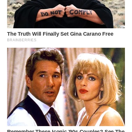
WN
INDRAMAYU
WN
KUNINGAN
WN
MAJALENGKA
WN
SUBANG
WN
SUKABUMI
WN
PURWAKARTA