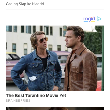
WN
Gading Siap ke Madrid
KALTARA
WN
KALSEL
WN
KALTIM
WN
SULSEL
WN
GORONTALO
WN
SULUT