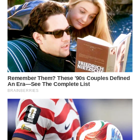
WN
NATUNA
WN
BINTAN
WN
MANDALIKA
WN
LIKUPANG
WN
LABUANBAJO
WN
BORNEO