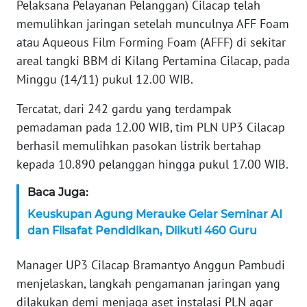
Pelaksana Pelayanan Pelanggan) Cilacap telah
memulihkan jaringan setelah munculnya AFF Foam
KARIR
atau Aqueous Film Forming Foam (AFFF) di sekitar
areal tangki BBM di Kilang Pertamina Cilacap, pada
DISCLAIMER
Minggu (14/11) pukul 12.00 WIB.
Wahana
Tercatat, dari 242 gardu yang terdampak
News
Regional
pemadaman pada 12.00 WIB, tim PLN UP3 Cilacap
berhasil memulihkan pasokan listrik bertahap
WN
kepada 10.890 pelanggan hingga pukul 17.00 WIB.
SUMUT
Baca Juga:
WN
Keuskupan Agung Merauke Gelar Seminar AI
JAKARTA
dan Filsafat Pendidikan, Diikuti 460 Guru
WN
Manager UP3 Cilacap Bramantyo Anggun Pambudi
JABAR
menjelaskan, langkah pengamanan jaringan yang
dilakukan demi menjaga aset instalasi PLN agar