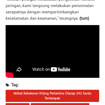
jaringan, kami langsung melakukan penormalan
WN
SERAMBI
secepatnya dengan mempertimbangkan
keselamatan dan keamanan," terangnya.
(tum)
WN
JAMBI
WN
SULTRA
WN
NTB
WN
SULTENG
Tag:
WN
Akibat Kebakaran Kilang Pertamina Cilacap 242 Gardu
SULBAR
Terdampak