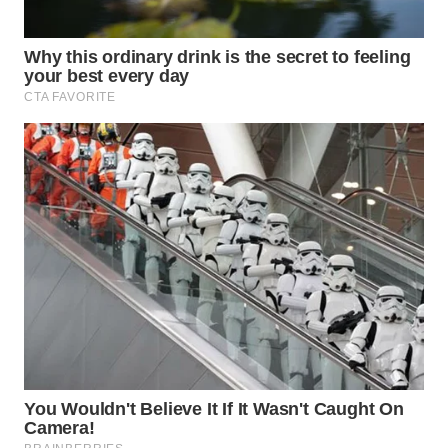
WAHANA
LISTRIK
WAHANA
TRAVEL
WAHANA
TV
WAHANANEWS
ID
WAHANANEWS
CO ID
WAHANANEWS
NET