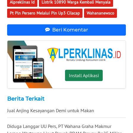
Alpreklinas Id
Listrik 10890 Warga Kembali Menyala
WN
BABEL
Pt Pln Persero Melalui Pln Up3 Cilacap
Wahananewsco
WN
Beri Komentar
SUMBAR
WN
SUMSEL
WN
Install Aplikasi
BENGKULU
WN
Berita Terkait
LAMPUNG
Jual Anjing Kesayangan Demi untuk Makan
WN
JATENG
Diduga Langgar UU Pers, PT Wahana Graha Makmur