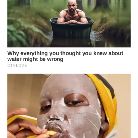
WN
TAPANULI
SELATAN
WN
TANJUNG
LESUNG
WN
KARO
WN
SIMALUNGUN
WN
LABUHANBATU
WN