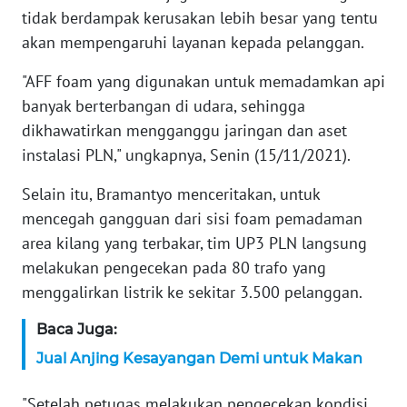
WN
tidak berdampak kerusakan lebih besar yang tentu
BANTEN
akan mempengaruhi layanan kepada pelanggan.
WN
"AFF foam yang digunakan untuk memadamkan api
NTT
banyak berterbangan di udara, sehingga
dikhawatirkan mengganggu jaringan dan aset
WN
instalasi PLN," ungkapnya, Senin (15/11/2021).
KEPRI
Selain itu, Bramantyo menceritakan, untuk
WN
mencegah gangguan dari sisi foam pemadaman
PAPUA
area kilang yang terbakar, tim UP3 PLN langsung
melakukan pengecekan pada 80 trafo yang
WN
menggalirkan listrik ke sekitar 3.500 pelanggan.
PAPUA
BARAT
Baca Juga:
Jual Anjing Kesayangan Demi untuk Makan
WN
RIAU
"Setelah petugas melakukan pengecekan kondisi