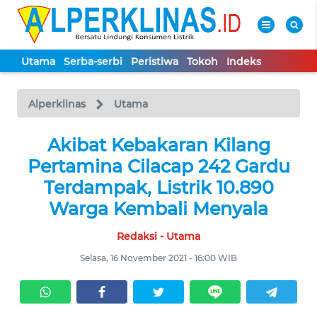
Utama
Serba-serbi
Peristiwa
Tokoh
Indeks
WAHANA
Tutup
TV
Alperklinas
Utama
UTAMA
Akibat Kebakaran Kilang
Pertamina Cilacap 242 Gardu
SERBA-
Terdampak, Listrik 10.890
SERBI
Warga Kembali Menyala
Redaksi - Utama
PERISTIWA
Selasa, 16 November 2021 - 16:00 WIB
TOKOH
Informasi