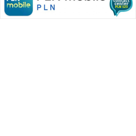
WAHANA MEDIA GROUP
|
|
|
WAHANA NEWS co
WAHANA TANI
WAHANA ADVOKAT
|
|
WAHANA INFRASTRUKTUR
WAHANA KONSUMEN
|
|
|
WAHANA LISTRIK
WAHANA TRAVEL
WAHANA TV
|
|
|
WAHANANEWS id
WAHANANEWS CO ID
WAHANANEWS NET
|
|
|
WAHANA SPORT ID
Wahana UMKM
Wahana Seleb