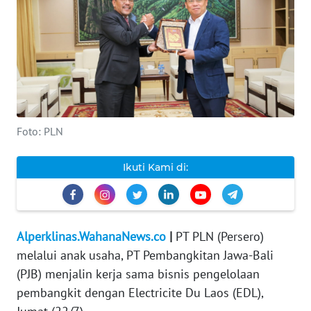
INDEKS
BERITA
KONTAK
KAMI
Foto: PLN
INFO
IKLAN
Ikuti Kami di:
TENTANG
KAMI
PEDOMAN
Alperklinas.WahanaNews.co
|
PT PLN (Persero)
MEDIA
melalui anak usaha, PT Pembangkitan Jawa-Bali
SIBER
(PJB) menjalin kerja sama bisnis pengelolaan
pembangkit dengan Electricite Du Laos (EDL),
REDAKSI