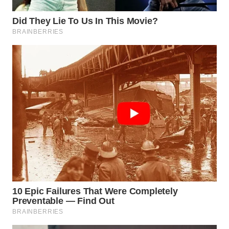
WAHANA
SPORT
WAHANA
UMKM
WAHANA
SELEB
WAHANA
PERSONA
WAHANA
OTOMOTIF
WAHANA
HEALTH