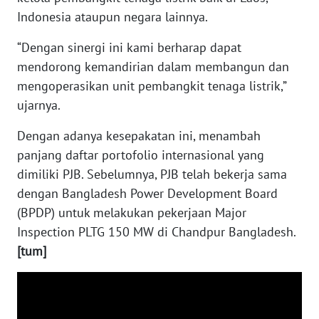
WN
Indonesia ataupun negara lainnya.
BABEL
“Dengan sinergi ini kami berharap dapat
mendorong kemandirian dalam membangun dan
WN
SUMBAR
mengoperasikan unit pembangkit tenaga listrik,”
ujarnya.
WN
SUMSEL
Dengan adanya kesepakatan ini, menambah
panjang daftar portofolio internasional yang
WN
dimiliki PJB. Sebelumnya, PJB telah bekerja sama
BENGKULU
dengan Bangladesh Power Development Board
(BPDP) untuk melakukan pekerjaan Major
WN
Inspection PLTG 150 MW di Chandpur Bangladesh.
LAMPUNG
[tum]
WN
JATENG