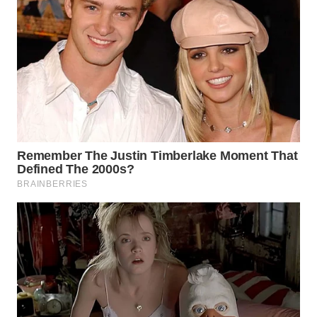
WN
TAPANULI
SELATAN
WN
TANJUNG
LESUNG
WN
KARO
WN
SIMALUNGUN
WN
LABUHANBATU
WN