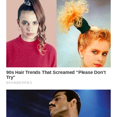
SUMEDANG
WN
CIANJUR
WN
KEPULAUAN
SERIBU
WN
TANGERANG
WN
BINJAI
WN
CIREBON