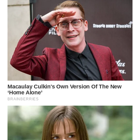
WAHANA
DESA
WISATA
LAPAK
WAHANA
Wahana
Network
KONSUMEN
LISTRIK
MASYARAKAT
KELISTRIKAN
WALINKI
ID