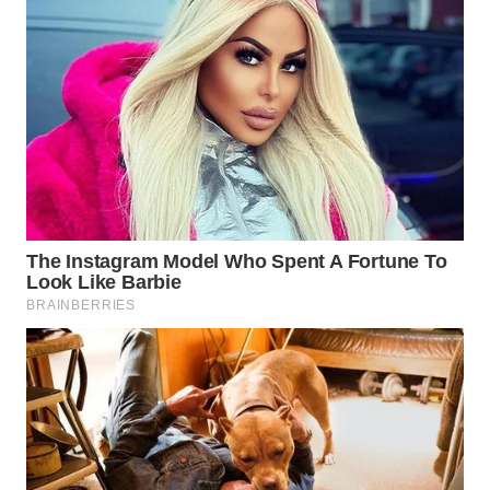
Wahana
Media
Group
WAHANA
NEWS
WAHANA
TANI
WAHANA
ADVOKAT
WAHANA
INFRASTRUKTUR
WAHANA
KONSUMEN