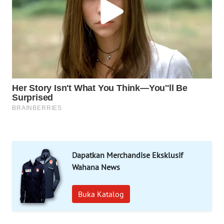
MAWAKA
ID
MARTABAT
NET
PLN
WATCH
MKLI
LPKKI
Dapatkan Merchandise Eksklusif
Wahana News
LKKI
Buka Katalog
KOPEKLIN