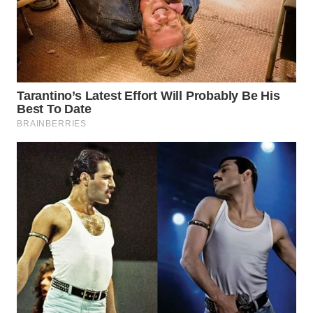
WAHANA
LISTRIK
WAHANA
TRAVEL
WAHANA
TV
WAHANANEWS
ID
WAHANANEWS
CO ID
WAHANANEWS
NET