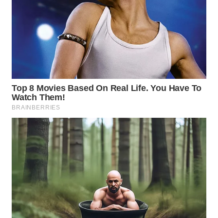
WN
INDRAMAYU
WN
KUNINGAN
WN
MAJALENGKA
WN
SUBANG
WN
SUKABUMI
WN
PURWAKARTA