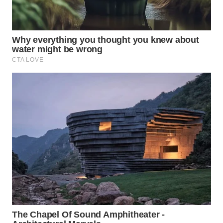
WN
PRIANGAN
TIMUR
WN
SEMARANG
WN
SOLO
WN
BOROBUDUR
WN
MADURA
WN
SURABAYA