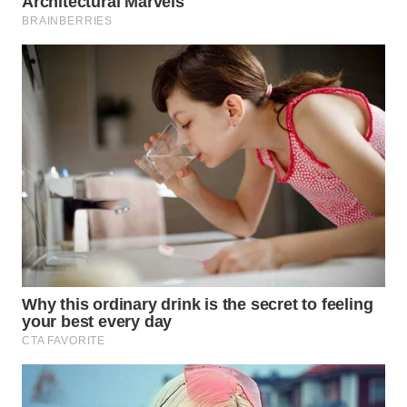
WN
NATUNA
WN
BINTAN
WN
MANDALIKA
WN
LIKUPANG
WN
LABUANBAJO
WN
BORNEO