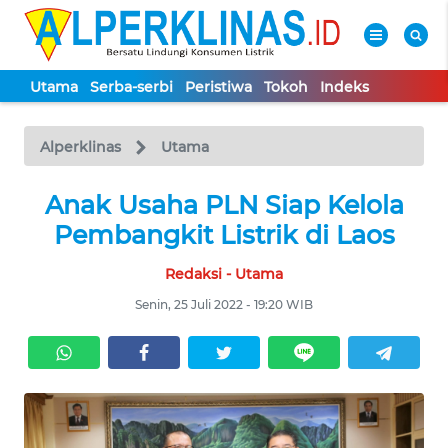
Utama
Serba-serbi
Peristiwa
Tokoh
Indeks
WAHANA
Tutup
TV
Alperklinas
Utama
UTAMA
Anak Usaha PLN Siap Kelola
Pembangkit Listrik di Laos
SERBA-
Redaksi - Utama
SERBI
Senin, 25 Juli 2022 - 19:20 WIB
PERISTIWA
TOKOH
Informasi