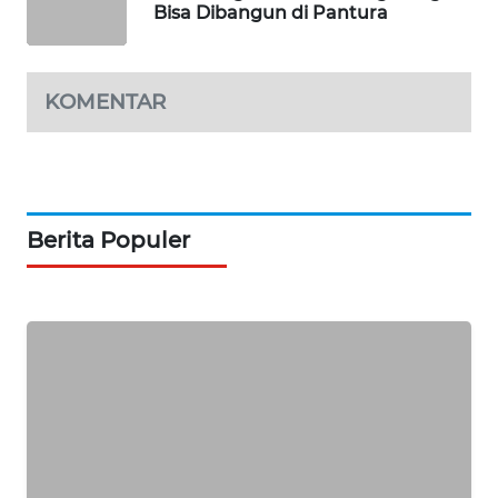
KARING
Bisa Dibangun di Pantura
NEWS
JURNAL
KOMENTAR
MARITIM
HUMBANG
NEWS
Berita Populer
GARONGGANG
NEWS
FISUELRI
ID
ENERGI
NEWS
CILEUNGSI