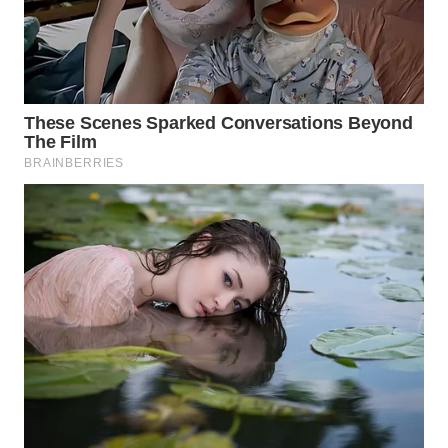
TAPANULI
TENGAH
WN DELI
SERDANG
WN
TEBING
TINGGI
WN
PAKPAK
WN
KARAWANG
WN
BEKASI