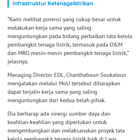
Infrastruktur Ketenagalistrikan
WN
SERAMBI
“Kami melihat potensi yang cukup besar untuk
melakukan kerja sama yang saling
WN
menguntungkan pada bidang perbaikan tata kelola
JAMBI
pembangkit tenaga listrik, termasuk pada O&M
dan MRO mesin-mesin pembangkit tenaga listrik,”
WN
SULTRA
jelasnya.
Managing Director EDL, Chanthaboun Soukaloun
WN
mengatakan melalui MoU tersebut diharapkan
NTB
dapat terjalin kerja sama yang saling
menguntungkan dari kedua belah pihak.
WN
SULTENG
Dia berharap ada sinergi sumber daya dan
keahlian-keahlian yang diperlukan untuk
WN
SULBAR
mengembangkan dan melaksanakan proyek tata
kelola pembangkit tenaga listrik baik di Laos,