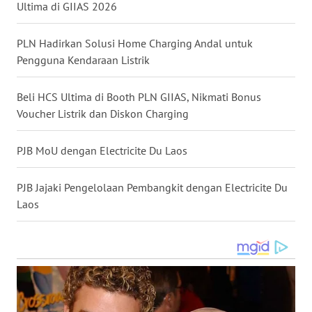
WN
Ultima di GIIAS 2026
MALUKU
PLN Hadirkan Solusi Home Charging Andal untuk
WN
Pengguna Kendaraan Listrik
MALUT
Beli HCS Ultima di Booth PLN GIIAS, Nikmati Bonus
WN
Voucher Listrik dan Diskon Charging
DAIRI
PJB MoU dengan Electricite Du Laos
WN
DANAU
PJB Jajaki Pengelolaan Pembangkit dengan Electricite Du
TOBA
Laos
WN
NIAS
WN
LANGKAT