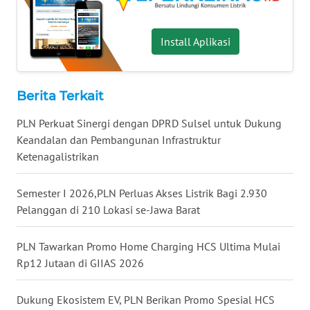
WN
KALTARA
Install Aplikasi
WN
KALSEL
Berita Terkait
WN
PLN Perkuat Sinergi dengan DPRD Sulsel untuk Dukung
KALTIM
Keandalan dan Pembangunan Infrastruktur
Ketenagalistrikan
WN
SULSEL
Semester I 2026,PLN Perluas Akses Listrik Bagi 2.930
Pelanggan di 210 Lokasi se-Jawa Barat
WN
GORONTALO
PLN Tawarkan Promo Home Charging HCS Ultima Mulai
Rp12 Jutaan di GIIAS 2026
WN
SULUT
Dukung Ekosistem EV, PLN Berikan Promo Spesial HCS