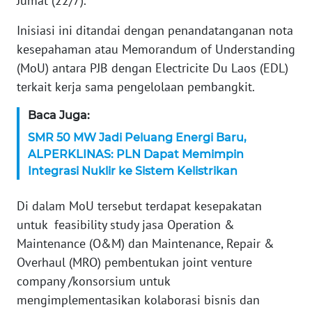
Jumat (22/7).
KARIR
Inisiasi ini ditandai dengan penandatanganan nota
kesepahaman atau Memorandum of Understanding
DISCLAIMER
(MoU) antara PJB dengan Electricite Du Laos (EDL)
terkait kerja sama pengelolaan pembangkit.
Wahana
News
Baca Juga:
Regional
SMR 50 MW Jadi Peluang Energi Baru,
ALPERKLINAS: PLN Dapat Memimpin
WN
Integrasi Nuklir ke Sistem Kelistrikan
SUMUT
Di dalam MoU tersebut terdapat kesepakatan
WN
untuk feasibility study jasa Operation &
JAKARTA
Maintenance (O&M) dan Maintenance, Repair &
Overhaul (MRO) pembentukan joint venture
WN
JABAR
company /konsorsium untuk
mengimplementasikan kolaborasi bisnis dan