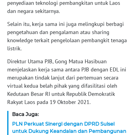
WN
penyediaan teknologi pembangkitan untuk Laos
BANTEN
dan negara sekitarnya.
Selain itu, kerja sama ini juga melingkupi berbagi
WN
NTT
pengetahuan dan pengalaman atau sharing
knowledge terkait pengelolaan pembangkit tenaga
WN
listrik.
KEPRI
Direktur Utama PJB, Gong Matua Hasibuan
WN
menjelaskan kerja sama antara PJB dengan EDL ini
PAPUA
merupakan tindak lanjut dari pertemuan secara
virtual kedua belah pihak yang difasilitasi oleh
WN
Kedutaan Besar RI untuk Republik Demokratik
PAPUA
Rakyat Laos pada 19 Oktober 2021.
BARAT
Baca Juga:
WN
PLN Perkuat Sinergi dengan DPRD Sulsel
RIAU
untuk Dukung Keandalan dan Pembangunan