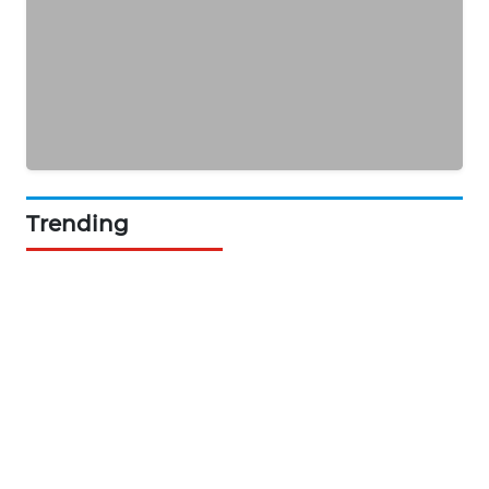
NEWS
BERKAT
NEWS
BERAMPU
NEWS
Trending
ANUGERAH
NEWS
AKHLAK
ID
PERAPKI
NEWS
SONYA