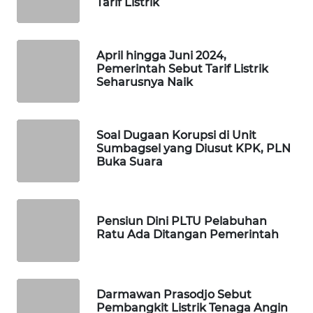
Tarif Listrik
SIBARAGAS
NEWS
April hingga Juni 2024,
METRO
Pemerintah Sebut Tarif Listrik
SIANTAR
Seharusnya Naik
NEWS
METRO
Soal Dugaan Korupsi di Unit
MEDAN
Sumbagsel yang Diusut KPK, PLN
NEWS
Buka Suara
METRO
JAKARTA
Pensiun Dini PLTU Pelabuhan
NEWS
Ratu Ada Ditangan Pemerintah
KRT
NEWS
Darmawan Prasodjo Sebut
Pembangkit Listrik Tenaga Angin