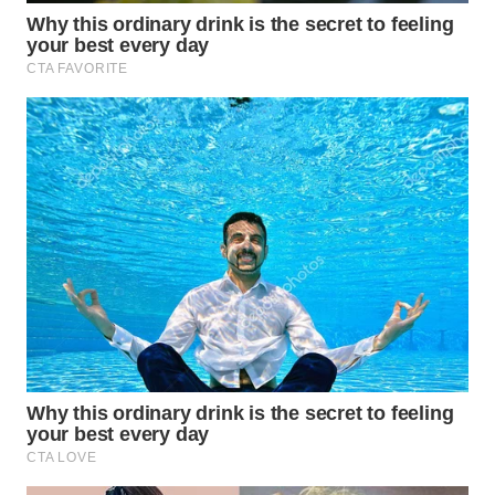
WN
BOGOR
WN
DEPOK
WN
TAPANULI
UTARA
WN
SAMOSIR
WN
PADANG
LAWAS
WN