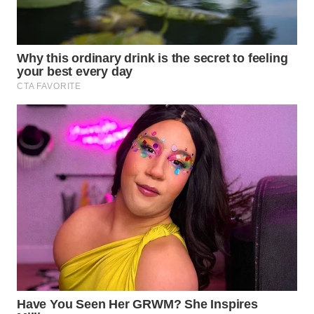
WAHANA
SPORT
WAHANA
UMKM
WAHANA
SELEB
WAHANA
PERSONA
WAHANA
OTOMOTIF
WAHANA
HEALTH