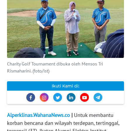
INDEKS
BERITA
KONTAK
KAMI
INFO
IKLAN
Charity Golf Tournament dibuka oleh Mensos Tri
Rismaharini. (foto/ist)
TENTANG
KAMI
Ikuti Kami di:
PEDOMAN
MEDIA
SIBER
Alperklinas.WahanaNews.co
|
Untuk membantu
korban bencana dan wilayah terdepan, tertinggal,
REDAKSI
terpencil (3T), Ikatan Alumni Elektro Institut