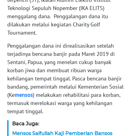
Teknologi Sepuluh Nopember (IKA ELITS)
KARIR
menggalang dana. Penggalangan dana itu
dilakukan melalui kegiatan Charity Golf
DISCLAIMER
Tournament.
Wahana
Penggalangan dana ini direalisasikan setelah
News
terjadinya bencana banjir pada Maret 2019 di
Regional
Sentani, Papua, yang menelan cukup banyak
korban jiwa dan membuat ribuan warga
WN
SUMUT
kehilangan tempat tinggal. Pasca bencana banjir
bandang, pemerintah melalui Kementerian Sosial
WN
(Ke
mensos
) melakukan rehabilitasi para korban,
JAKARTA
termasuk merelokasi warga yang kehilangan
tempat tinggal.
WN
JABAR
Baca Juga:
Mensos Saifullah Kaji Pemberian Bansos