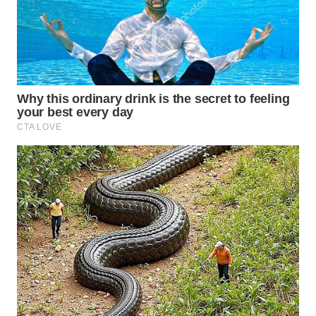
PORTAL
KONSUMEN
FORWAMKI
ALPERKLINAS
FORJASIDA
TAMBANG
NEWS
SITUNGIR
NEWS
SIDIKALANG
NEWS