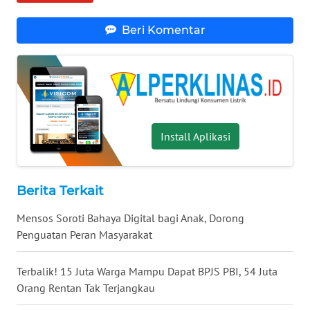
TAPANULI
TENGAH
Beri Komentar
WN DELI
SERDANG
WN
TEBING
Install Aplikasi
TINGGI
WN
PAKPAK
Berita Terkait
Mensos Soroti Bahaya Digital bagi Anak, Dorong
WN
Penguatan Peran Masyarakat
KARAWANG
Terbalik! 15 Juta Warga Mampu Dapat BPJS PBI, 54 Juta
WN
Orang Rentan Tak Terjangkau
BEKASI