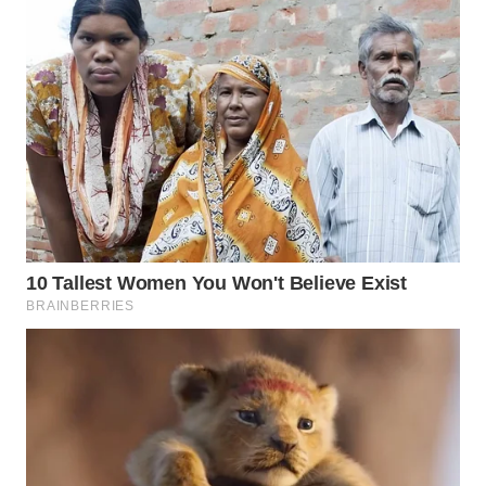
WN
INDRAMAYU
WN
KUNINGAN
WN
MAJALENGKA
WN
SUBANG
WN
SUKABUMI
WN
PURWAKARTA