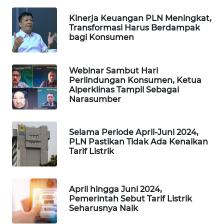
NEWS
Kinerja Keuangan PLN Meningkat,
Transformasi Harus Berdampak
BERKAT
bagi Konsumen
NEWS
Webinar Sambut Hari
BERAMPU
Perlindungan Konsumen, Ketua
NEWS
Alperklinas Tampil Sebagai
Narasumber
ANUGERAH
NEWS
Selama Periode April-Juni 2024,
PLN Pastikan Tidak Ada Kenaikan
AKHLAK
Tarif Listrik
ID
PERAPKI
April hingga Juni 2024,
NEWS
Pemerintah Sebut Tarif Listrik
Seharusnya Naik
SONYA