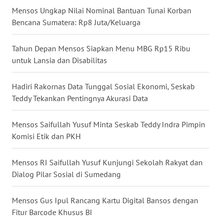
Mensos Ungkap Nilai Nominal Bantuan Tunai Korban
WN
Bencana Sumatera: Rp8 Juta/Keluarga
BOGOR
Tahun Depan Mensos Siapkan Menu MBG Rp15 Ribu
WN
DEPOK
untuk Lansia dan Disabilitas
WN
Hadiri Rakornas Data Tunggal Sosial Ekonomi, Seskab
TAPANULI
Teddy Tekankan Pentingnya Akurasi Data
UTARA
Mensos Saifullah Yusuf Minta Seskab Teddy Indra Pimpin
WN
Komisi Etik dan PKH
SAMOSIR
Mensos RI Saifullah Yusuf Kunjungi Sekolah Rakyat dan
WN
Dialog Pilar Sosial di Sumedang
PADANG
LAWAS
Mensos Gus Ipul Rancang Kartu Digital Bansos dengan
Fitur Barcode Khusus BI
WN