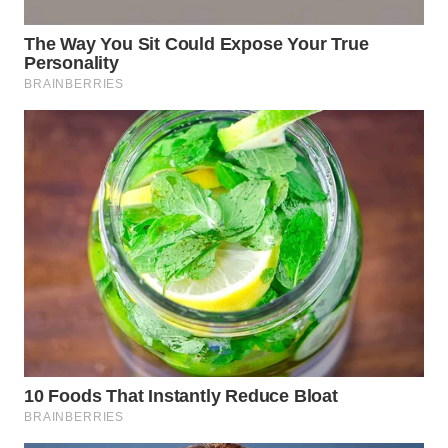
WN
NATUNA
WN
BINTAN
WN
MANDALIKA
WN
LIKUPANG
WN
LABUANBAJO
WN
BORNEO