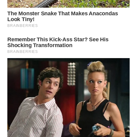
SIBARAGAS
NEWS
METRO
SIANTAR
NEWS
METRO
MEDAN
NEWS
METRO
JAKARTA
NEWS
KRT
NEWS