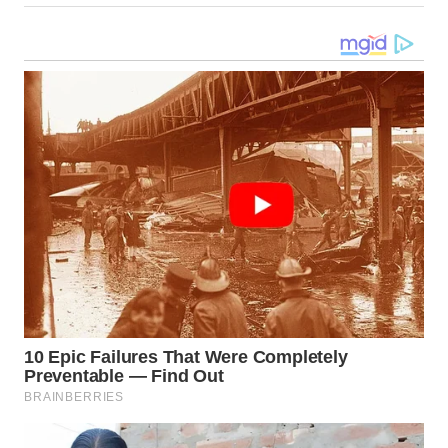
SUMEDANG
WN
CIANJUR
WN
KEPULAUAN
SERIBU
WN
TANGERANG
WN
BINJAI
WN
CIREBON