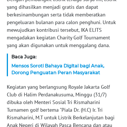
yang dihasilkan menjadi gratis dan dapat
WN
SERAMBI
berkesinambungan serta tidak memberatkan
pengeluaran bulanan para calon penghuni. Untuk
WN
mewujudkan kontribusi tersebut, IKA ELITS
JAMBI
mengadakan kegiatan Charity Golf Tournament
yang akan digunakan untuk menggalang dana.
WN
SULTRA
Baca Juga:
Mensos Soroti Bahaya Digital bagi Anak,
WN
Dorong Penguatan Peran Masyarakat
NTB
Kegiatan yang berlangsung Royale Jakarta Golf
WN
Club di Halim Perdanakusuma, Minggu (31/7)
SULTENG
dibuka oleh Menteri Sosial Tri Rismaharini
Turnamen golf bertema "Piala Dr. (H.C) Ir. Tri
WN
Rismaharini, M.T untuk Listrik Berkelanjutan bagi
SULBAR
Anak Negeri di Wilayah Pasca Bencana dan atau