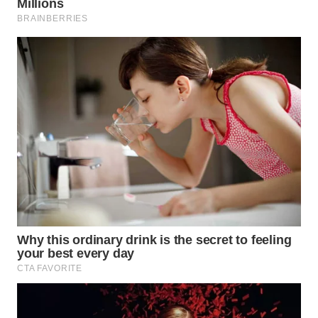
WAHANA
DESA
WISATA
LAPAK
WAHANA
Wahana
Network
KONSUMEN
LISTRIK
MASYARAKAT
KELISTRIKAN
WALINKI
ID