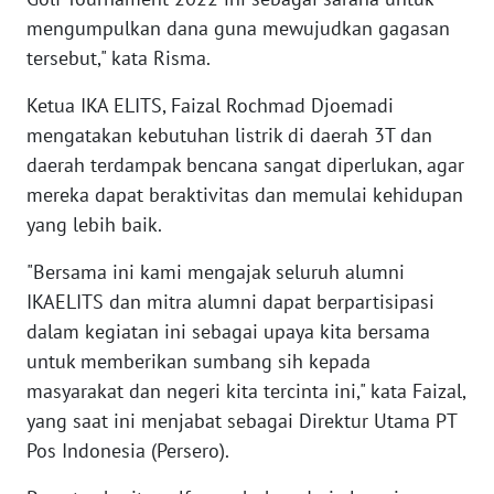
WN
mengumpulkan dana guna mewujudkan gagasan
NUSANTARA
tersebut," kata Risma.
WN
Ketua IKA ELITS, Faizal Rochmad Djoemadi
JOGJA
mengatakan kebutuhan listrik di daerah 3T dan
daerah terdampak bencana sangat diperlukan, agar
WN
mereka dapat beraktivitas dan memulai kehidupan
JATIM
yang lebih baik.
WN
"Bersama ini kami mengajak seluruh alumni
BALI
IKAELITS dan mitra alumni dapat berpartisipasi
dalam kegiatan ini sebagai upaya kita bersama
WN
untuk memberikan sumbang sih kepada
KALBAR
masyarakat dan negeri kita tercinta ini," kata Faizal,
yang saat ini menjabat sebagai Direktur Utama PT
WN
KALTENG
Pos Indonesia (Persero).