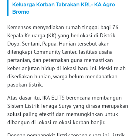
WN
Keluarga Korban Tabrakan KRL- KA Agro
BANTEN
Bromo
WN
Kemensos menyediakan rumah tinggal bagi 76
NTT
Kepala Keluarga (KK) yang berlokasi di Distrik
Doyo, Sentani, Papua. Hunian tersebut akan
WN
dilengkapi Community Center, fasilitas usaha
KEPRI
pertanian, dan peternakan guna memastikan
keberlanjutan hidup di lokasi baru ini. Meski telah
WN
PAPUA
disediakan hunian, warga belum mendapatkan
pasokan listrik.
WN
Atas dasar itu, IKA ELITS berencana membangun
PAPUA
BARAT
Sistem Listrik Tenaga Surya yang dirasa merupakan
solusi paling efektif dan memungkinkan untuk
WN
dibangun di lokasi relokasi korban banjir.
RIAU
Dengan pembangkit listrik tenaga surya ini, listrik