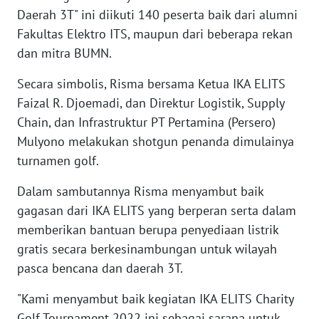
Daerah 3T" ini diikuti 140 peserta baik dari alumni
WN
BABEL
Fakultas Elektro ITS, maupun dari beberapa rekan
dan mitra BUMN.
WN
SUMBAR
Secara simbolis, Risma bersama Ketua IKA ELITS
Faizal R. Djoemadi, dan Direktur Logistik, Supply
WN
Chain, dan Infrastruktur PT Pertamina (Persero)
SUMSEL
Mulyono melakukan shotgun penanda dimulainya
turnamen golf.
WN
BENGKULU
Dalam sambutannya Risma menyambut baik
gagasan dari IKA ELITS yang berperan serta dalam
WN
memberikan bantuan berupa penyediaan listrik
LAMPUNG
gratis secara berkesinambungan untuk wilayah
pasca bencana dan daerah 3T.
WN
JATENG
"Kami menyambut baik kegiatan IKA ELITS Charity
Golf Tournament 2022 ini sebagai sarana untuk