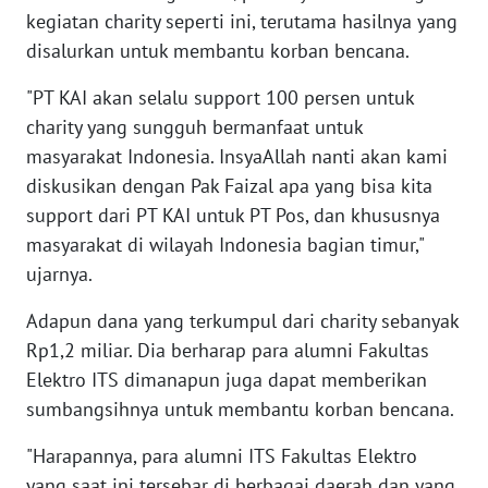
WN
kegiatan charity seperti ini, terutama hasilnya yang
MALUKU
disalurkan untuk membantu korban bencana.
WN
"PT KAI akan selalu support 100 persen untuk
MALUT
charity yang sungguh bermanfaat untuk
masyarakat Indonesia. InsyaAllah nanti akan kami
WN
diskusikan dengan Pak Faizal apa yang bisa kita
DAIRI
support dari PT KAI untuk PT Pos, dan khususnya
masyarakat di wilayah Indonesia bagian timur,"
WN
ujarnya.
DANAU
TOBA
Adapun dana yang terkumpul dari charity sebanyak
Rp1,2 miliar. Dia berharap para alumni Fakultas
WN
NIAS
Elektro ITS dimanapun juga dapat memberikan
sumbangsihnya untuk membantu korban bencana.
WN
"Harapannya, para alumni ITS Fakultas Elektro
LANGKAT
yang saat ini tersebar di berbagai daerah dan yang