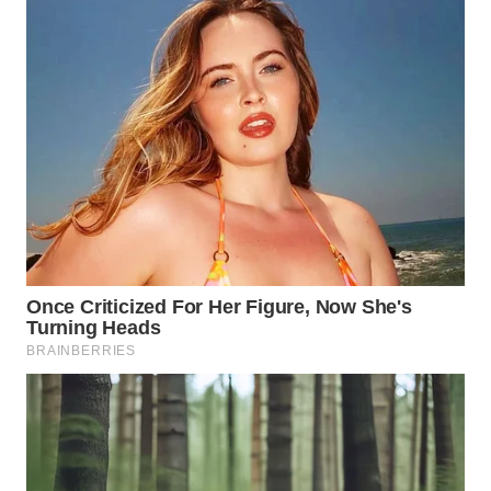
Wahana
Media
Group
WAHANA
NEWS
WAHANA
TANI
WAHANA
ADVOKAT
WAHANA
INFRASTRUKTUR
WAHANA
KONSUMEN