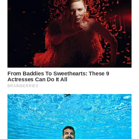
MAWAKA
ID
MARTABAT
NET
PLN
WATCH
MKLI
LPKKI
LKKI
KOPEKLIN