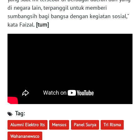
di negara lain, terpanggil untuk memberi
WN
TAPANULI
sumbangsih bagi bangsa dengan kegiatan sosial,"
SELATAN
kata Faizal.
[tum]
WN
TANJUNG
LESUNG
WN
KARO
WN
SIMALUNGUN
Tag:
WN
LABUHANBATU
Alumni Elektro Its
Mensos
Panel Surya
Tri Risma
Wahananewsco
WN