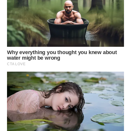
WAHANA
LISTRIK
WAHANA
TRAVEL
WAHANA
TV
WAHANANEWS
ID
WAHANANEWS
CO ID
WAHANANEWS
NET