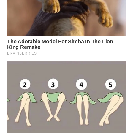
WN
PRIANGAN
TIMUR
WN
SEMARANG
WN
SOLO
WN
BOROBUDUR
WN
MADURA
WN
SURABAYA