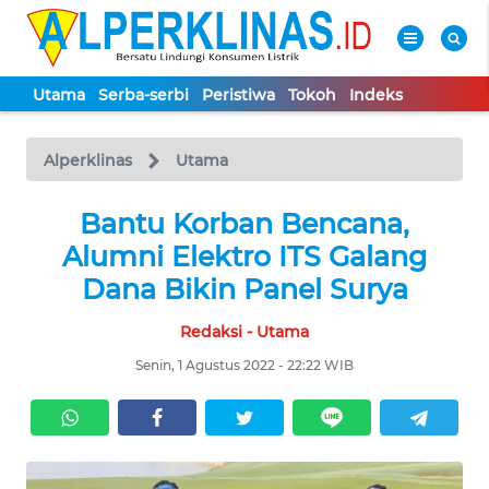
Utama
Serba-serbi
Peristiwa
Tokoh
Indeks
WAHANA
Tutup
TV
Alperklinas
Utama
UTAMA
Bantu Korban Bencana,
Alumni Elektro ITS Galang
SERBA-
Dana Bikin Panel Surya
SERBI
Redaksi - Utama
PERISTIWA
Senin, 1 Agustus 2022 - 22:22 WIB
TOKOH
Informasi