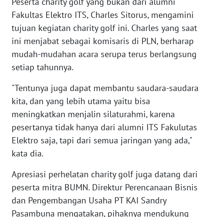
Peserta charity golf yang bukan dari alumni
WN
Fakultas Elektro ITS, Charles Sitorus, mengamini
KALTARA
tujuan kegiatan charity golf ini. Charles yang saat
ini menjabat sebagai komisaris di PLN, berharap
WN
KALSEL
mudah-mudahan acara serupa terus berlangsung
setiap tahunnya.
WN
"Tentunya juga dapat membantu saudara-saudara
KALTIM
kita, dan yang lebih utama yaitu bisa
WN
meningkatkan menjalin silaturahmi, karena
SULSEL
pesertanya tidak hanya dari alumni ITS Fakulutas
Elektro saja, tapi dari semua jaringan yang ada,"
WN
kata dia.
GORONTALO
Apresiasi perhelatan charity golf juga datang dari
WN
peserta mitra BUMN. Direktur Perencanaan Bisnis
SULUT
dan Pengembangan Usaha PT KAI Sandry
Pasambuna mengatakan, pihaknya mendukung