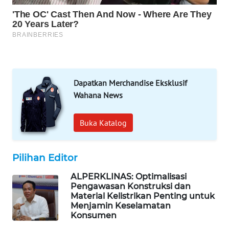
KARING
NEWS
JURNAL
MARITIM
HUMBANG
Dapatkan Merchandise Eksklusif
NEWS
Wahana News
GARONGGANG
Buka Katalog
NEWS
FISUELRI
Pilihan Editor
ID
ALPERKLINAS: Optimalisasi
Pengawasan Konstruksi dan
ENERGI
Material Kelistrikan Penting untuk
NEWS
Menjamin Keselamatan
Konsumen
CILEUNGSI