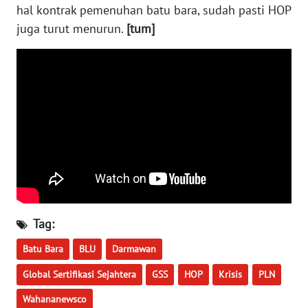
hal kontrak pemenuhan batu bara, sudah pasti HOP
WN
NUSANTARA
juga turut menurun.
[tum]
WN
JOGJA
WN
JATIM
WN
BALI
WN
Tag:
KALBAR
Batu Bara
BLU
Darmawan
WN
Global Sertifikasi Sejahtera
GSS
HOP
Krisis
PLN
KALTENG
Wahananewsco