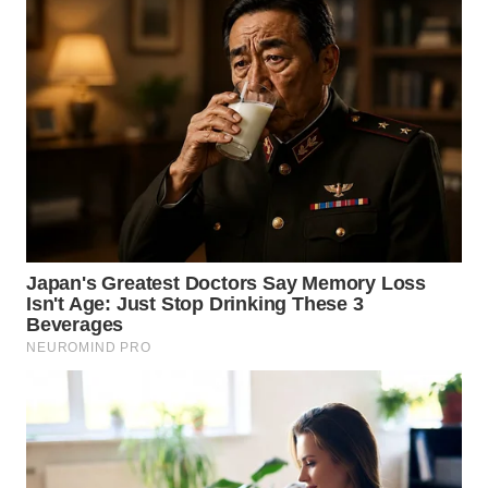
TAPANULI
TENGAH
WN DELI
SERDANG
WN
TEBING
TINGGI
WN
PAKPAK
WN
KARAWANG
WN
BEKASI