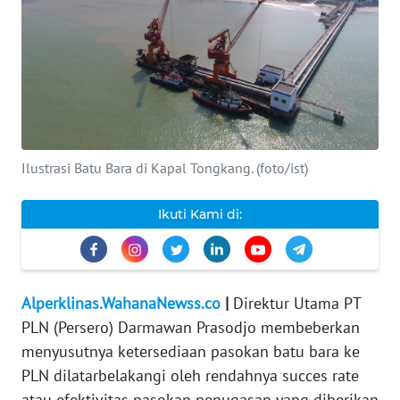
INDEKS
BERITA
KONTAK
KAMI
Ilustrasi Batu Bara di Kapal Tongkang. (foto/ist)
INFO
IKLAN
Ikuti Kami di:
TENTANG
KAMI
Alperklinas.WahanaNewss.co
|
Direktur Utama PT
PEDOMAN
MEDIA
PLN (Persero) Darmawan Prasodjo membeberkan
SIBER
menyusutnya ketersediaan pasokan batu bara ke
PLN dilatarbelakangi oleh rendahnya succes rate
REDAKSI
atau efektivitas pasokan penugasan yang diberikan