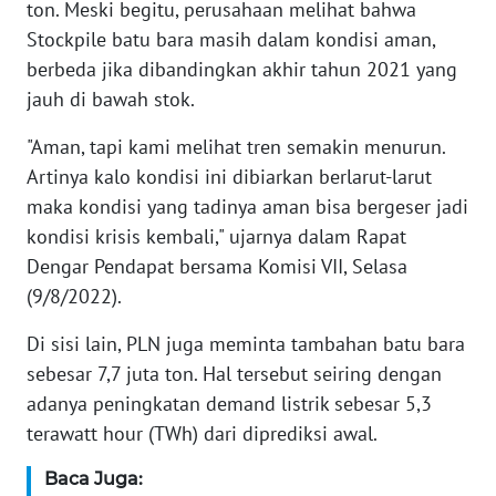
ton. Meski begitu, perusahaan melihat bahwa
WN
BANTEN
Stockpile batu bara masih dalam kondisi aman,
berbeda jika dibandingkan akhir tahun 2021 yang
WN
jauh di bawah stok.
NTT
"Aman, tapi kami melihat tren semakin menurun.
WN
Artinya kalo kondisi ini dibiarkan berlarut-larut
KEPRI
maka kondisi yang tadinya aman bisa bergeser jadi
kondisi krisis kembali," ujarnya dalam Rapat
WN
Dengar Pendapat bersama Komisi VII, Selasa
PAPUA
(9/8/2022).
WN
Di sisi lain, PLN juga meminta tambahan batu bara
PAPUA
sebesar 7,7 juta ton. Hal tersebut seiring dengan
BARAT
adanya peningkatan demand listrik sebesar 5,3
terawatt hour (TWh) dari diprediksi awal.
WN
RIAU
Baca Juga: