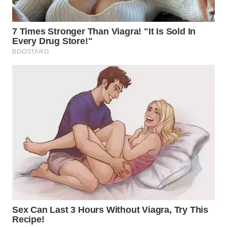
SUMEDANG
WN
CIANJUR
WN
KEPULAUAN
SERIBU
WN
TANGERANG
WN
BINJAI
WN
CIREBON