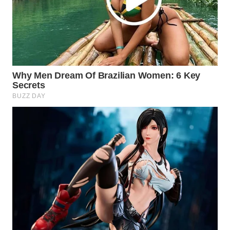
WAHANA
DESA
WISATA
LAPAK
WAHANA
Wahana
Network
KONSUMEN
LISTRIK
MASYARAKAT
KELISTRIKAN
WALINKI
ID