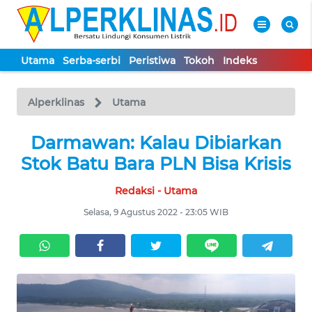
Utama
Serba-serbi
Peristiwa
Tokoh
Indeks
WAHANA
Tutup
TV
Alperklinas
Utama
UTAMA
Darmawan: Kalau Dibiarkan
Stok Batu Bara PLN Bisa Krisis
SERBA-
Redaksi - Utama
SERBI
Selasa, 9 Agustus 2022 - 23:05 WIB
PERISTIWA
TOKOH
Informasi