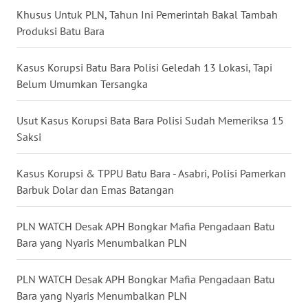
WN
Khusus Untuk PLN, Tahun Ini Pemerintah Bakal Tambah
MALUKU
Produksi Batu Bara
WN
Kasus Korupsi Batu Bara Polisi Geledah 13 Lokasi, Tapi
MALUT
Belum Umumkan Tersangka
WN
Usut Kasus Korupsi Bata Bara Polisi Sudah Memeriksa 15
DAIRI
Saksi
WN
DANAU
Kasus Korupsi & TPPU Batu Bara - Asabri, Polisi Pamerkan
TOBA
Barbuk Dolar dan Emas Batangan
WN
PLN WATCH Desak APH Bongkar Mafia Pengadaan Batu
NIAS
Bara yang Nyaris Menumbalkan PLN
WN
PLN WATCH Desak APH Bongkar Mafia Pengadaan Batu
LANGKAT
Bara yang Nyaris Menumbalkan PLN