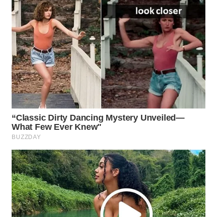
WAHANA
SPORT
WAHANA
UMKM
WAHANA
SELEB
WAHANA
PERSONA
WAHANA
OTOMOTIF
WAHANA
HEALTH