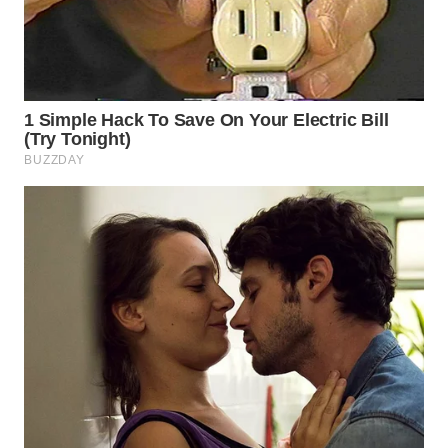
WN
NATUNA
WN
BINTAN
WN
MANDALIKA
WN
LIKUPANG
WN
LABUANBAJO
WN
BORNEO