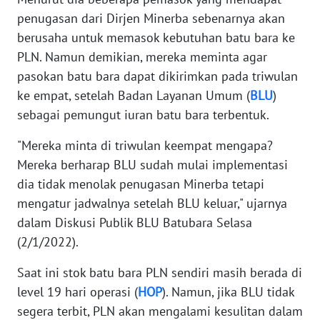
WN
penugasan dari Dirjen Minerba sebenarnya akan
BABEL
berusaha untuk memasok kebutuhan batu bara ke
PLN. Namun demikian, mereka meminta agar
WN
pasokan batu bara dapat dikirimkan pada triwulan
SUMBAR
ke empat, setelah Badan Layanan Umum (
BLU
)
sebagai pemungut iuran batu bara terbentuk.
WN
SUMSEL
"Mereka minta di triwulan keempat mengapa?
Mereka berharap BLU sudah mulai implementasi
WN
dia tidak menolak penugasan Minerba tetapi
BENGKULU
mengatur jadwalnya setelah BLU keluar," ujarnya
dalam Diskusi Publik BLU Batubara Selasa
WN
(2/1/2022).
LAMPUNG
Saat ini stok batu bara PLN sendiri masih berada di
WN
level 19 hari operasi (
HOP
). Namun, jika BLU tidak
JATENG
segera terbit, PLN akan mengalami kesulitan dalam