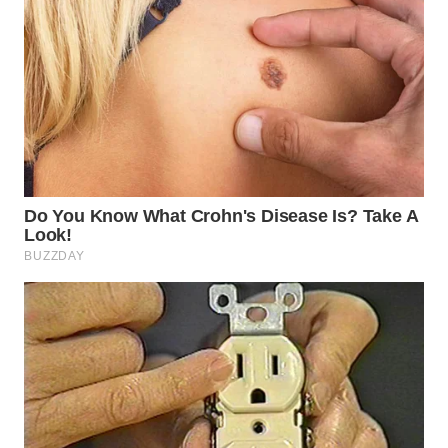
WN
PRIANGAN
TIMUR
WN
SEMARANG
WN
SOLO
WN
BOROBUDUR
WN
MADURA
WN
SURABAYA