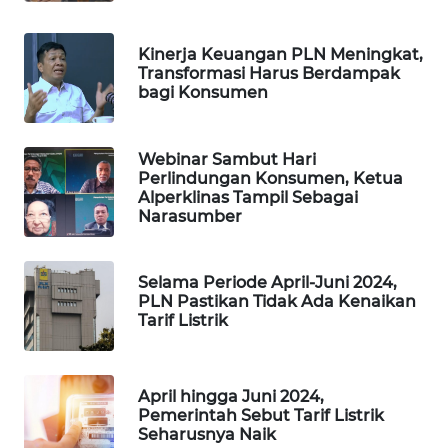
PORTAL
KONSUMEN
Kinerja Keuangan PLN Meningkat,
Transformasi Harus Berdampak
FORWAMKI
bagi Konsumen
ALPERKLINAS
Webinar Sambut Hari
Perlindungan Konsumen, Ketua
FORJASIDA
Alperklinas Tampil Sebagai
Narasumber
TAMBANG
NEWS
Selama Periode April-Juni 2024,
PLN Pastikan Tidak Ada Kenaikan
SITUNGIR
Tarif Listrik
NEWS
SIDIKALANG
April hingga Juni 2024,
NEWS
Pemerintah Sebut Tarif Listrik
Seharusnya Naik