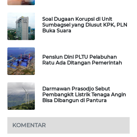
SIBARAGAS
NEWS
Soal Dugaan Korupsi di Unit
Sumbagsel yang Diusut KPK, PLN
METRO
Buka Suara
SIANTAR
NEWS
Pensiun Dini PLTU Pelabuhan
METRO
Ratu Ada Ditangan Pemerintah
MEDAN
NEWS
METRO
Darmawan Prasodjo Sebut
JAKARTA
Pembangkit Listrik Tenaga Angin
NEWS
Bisa Dibangun di Pantura
KRT
NEWS
KOMENTAR