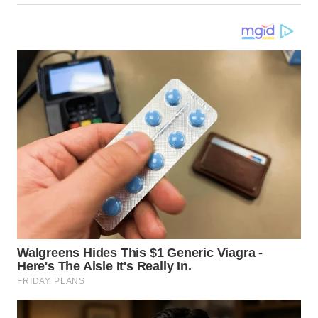
WN
TAPANULI
SELATAN
WN
TANJUNG
LESUNG
WN
KARO
WN
SIMALUNGUN
WN
LABUHANBATU
WN