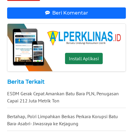
WN
KALTARA
Beri Komentar
WN
KALSEL
WN
KALTIM
Install Aplikasi
WN
SULSEL
Berita Terkait
WN
ESDM Gerak Cepat Amankan Batu Bara PLN, Penugasan
GORONTALO
Capai 212 Juta Metrik Ton
WN
Bertahap, Polri Limpahkan Berkas Perkara Korupsi Batu
SULUT
Bara-Asabri- Jiwasraya ke Kejagung