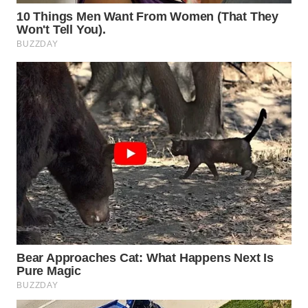
Wahana
Media
Group
WAHANA
NEWS
WAHANA
TANI
WAHANA
ADVOKAT
WAHANA
INFRASTRUKTUR
WAHANA
KONSUMEN