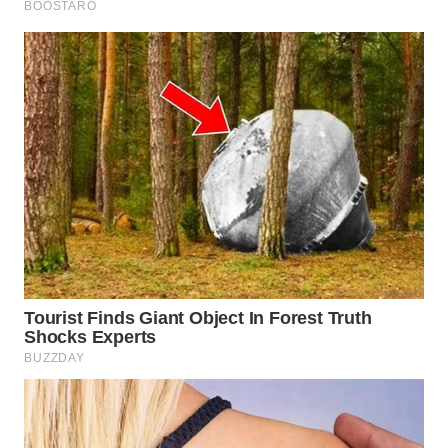
WN
INDRAMAYU
WN
KUNINGAN
WN
MAJALENGKA
WN
SUBANG
WN
SUKABUMI
WN
PURWAKARTA