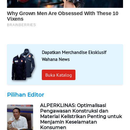
MAWAKA
ID
MARTABAT
NET
PLN
Dapatkan Merchandise Eksklusif
WATCH
Wahana News
MKLI
Buka Katalog
LPKKI
Pilihan Editor
LKKI
ALPERKLINAS: Optimalisasi
Pengawasan Konstruksi dan
Material Kelistrikan Penting untuk
KOPEKLIN
Menjamin Keselamatan
Konsumen