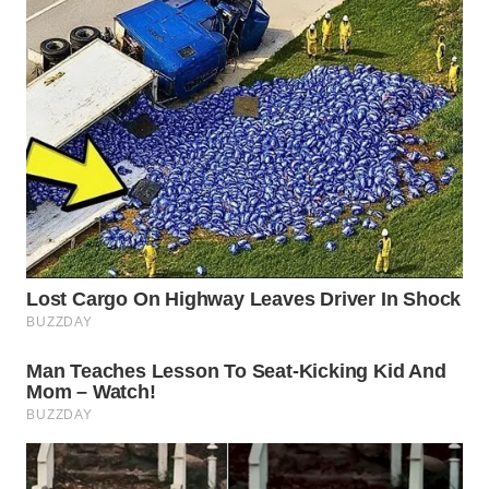
WAHANA
LISTRIK
WAHANA
TRAVEL
WAHANA
TV
WAHANANEWS
ID
WAHANANEWS
CO ID
WAHANANEWS
NET