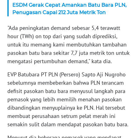
ESDM Gerak Cepat Amankan Batu Bara PLN,
WN
Penugasan Capai 212 Juta Metrik Ton
SERAMBI
"Ada peningkatan demand sebesar 5,4 terawatt
WN
hour (TWh) on top dari yang sudah diprediksi,
JAMBI
untuk itu memang kami membutuhkan tambahan
pasokan batu bara sekitar 7,7 juta metrik ton untuk
WN
SULTRA
mengatasi pertumbuhan demand," kata dia.
EVP Batubara PT PLN (Persero) Sapto Aji Nugroho
WN
sebelumnya membeberkan bahwa PLN terancam
NTB
defisit pasokan batu bara menyusul langkah para
WN
pemasok yang lebih memilih menahan pasokan
SULTENG
dibandingkan menyuplainya ke PLN. Hal tersebut
membuat perusahaan setrum pelat merah ini
WN
semakin sulit dalam mendapat pasokan batu bara.
SULBAR
Menurut dia beberapa pemasok yang mendapat