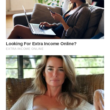
WN
BOGOR
WN
DEPOK
WN
TAPANULI
UTARA
WN
SAMOSIR
WN
PADANG
LAWAS
WN