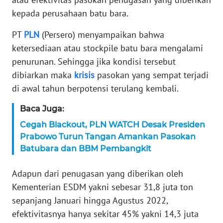
kepada perusahaan batu bara.
KARIR
PT
PLN
(Persero) menyampaikan bahwa
DISCLAIMER
ketersediaan atau stockpile batu bara mengalami
penurunan. Sehingga jika kondisi tersebut
Wahana
dibiarkan maka
krisis
pasokan yang sempat terjadi
News
di awal tahun berpotensi terulang kembali.
Regional
Baca Juga:
WN
Cegah Blackout, PLN WATCH Desak Presiden
SUMUT
Prabowo Turun Tangan Amankan Pasokan
Batubara dan BBM Pembangkit
WN
JAKARTA
Adapun dari penugasan yang diberikan oleh
Kementerian ESDM yakni sebesar 31,8 juta ton
WN
sepanjang Januari hingga Agustus 2022,
JABAR
efektivitasnya hanya sekitar 45% yakni 14,3 juta