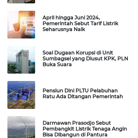
PORTAL
KONSUMEN
April hingga Juni 2024,
Pemerintah Sebut Tarif Listrik
FORWAMKI
Seharusnya Naik
ALPERKLINAS
Soal Dugaan Korupsi di Unit
Sumbagsel yang Diusut KPK, PLN
FORJASIDA
Buka Suara
TAMBANG
NEWS
Pensiun Dini PLTU Pelabuhan
Ratu Ada Ditangan Pemerintah
SITUNGIR
NEWS
SIDIKALANG
Darmawan Prasodjo Sebut
NEWS
Pembangkit Listrik Tenaga Angin
Bisa Dibangun di Pantura