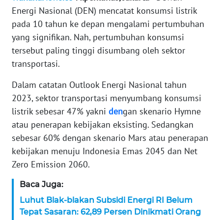
Energi Nasional (DEN) mencatat konsumsi listrik
KARIR
pada 10 tahun ke depan mengalami pertumbuhan
yang signifikan. Nah, pertumbuhan konsumsi
DISCLAIMER
tersebut paling tinggi disumbang oleh sektor
transportasi.
Wahana
News
Dalam catatan Outlook Energi Nasional tahun
Regional
2023, sektor transportasi menyumbang konsumsi
listrik sebesar 47% yakni
den
gan skenario Hymne
WN
atau penerapan kebijakan eksisting. Sedangkan
SUMUT
sebesar 60% dengan skenario Mars atau penerapan
kebijakan menuju Indonesia Emas 2045 dan Net
WN
JAKARTA
Zero Emission 2060.
Baca Juga:
WN
JABAR
Luhut Blak-blakan Subsidi Energi RI Belum
Tepat Sasaran: 62,89 Persen Dinikmati Orang