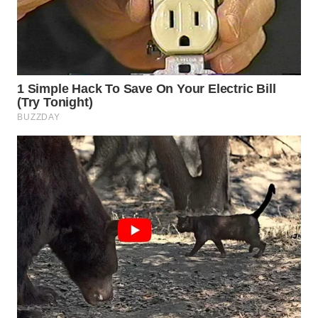
WN
PRIANGAN
TIMUR
WN
SEMARANG
WN
SOLO
WN
BOROBUDUR
WN
MADURA
WN
SURABAYA