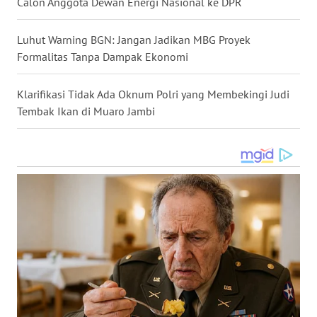
Calon Anggota Dewan Energi Nasional ke DPR
WN
TAPANULI
Luhut Warning BGN: Jangan Jadikan MBG Proyek
SELATAN
Formalitas Tanpa Dampak Ekonomi
WN
Klarifikasi Tidak Ada Oknum Polri yang Membekingi Judi
TANJUNG
Tembak Ikan di Muaro Jambi
LESUNG
WN
KARO
WN
SIMALUNGUN
WN
LABUHANBATU
WN