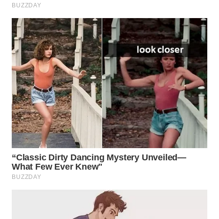
SUMEDANG
WN
CIANJUR
WN
KEPULAUAN
SERIBU
WN
TANGERANG
WN
BINJAI
WN
CIREBON