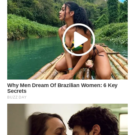
Wahana
Media
Group
WAHANA
NEWS
WAHANA
TANI
WAHANA
ADVOKAT
WAHANA
INFRASTRUKTUR
WAHANA
KONSUMEN