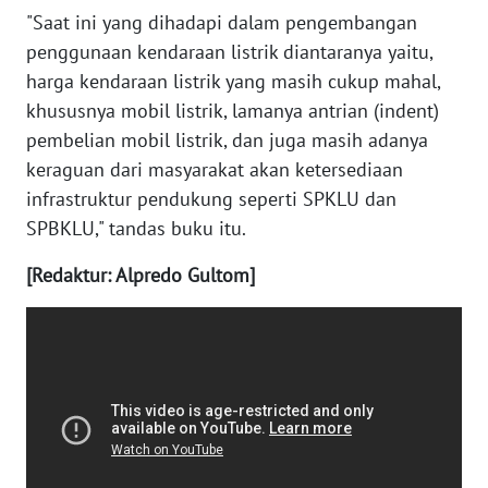
WN
"Saat ini yang dihadapi dalam pengembangan
NUSANTARA
penggunaan kendaraan listrik diantaranya yaitu,
harga kendaraan listrik yang masih cukup mahal,
WN
khususnya mobil listrik, lamanya antrian (indent)
JOGJA
pembelian mobil listrik, dan juga masih adanya
keraguan dari masyarakat akan ketersediaan
WN
infrastruktur pendukung seperti SPKLU dan
JATIM
SPBKLU," tandas buku itu.
WN
[Redaktur: Alpredo Gultom]
BALI
WN
KALBAR
WN
KALTENG