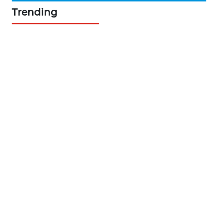
KARING
Trending
NEWS
JURNAL
MARITIM
HUMBANG
NEWS
GARONGGANG
NEWS
FISUELRI
ID
ENERGI
NEWS
CILEUNGSI