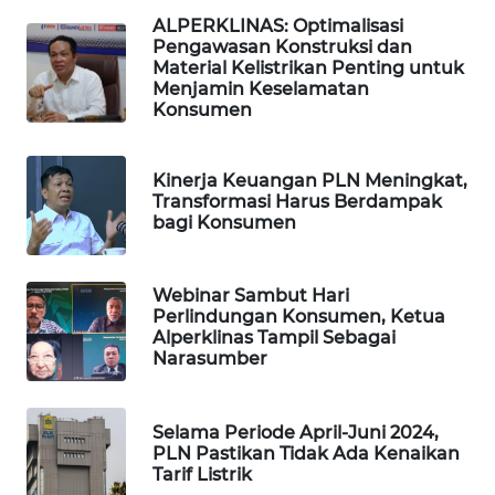
ALPERKLINAS: Optimalisasi
MAWAKA
Pengawasan Konstruksi dan
ID
Material Kelistrikan Penting untuk
Menjamin Keselamatan
MARTABAT
Konsumen
NET
Kinerja Keuangan PLN Meningkat,
PLN
Transformasi Harus Berdampak
WATCH
bagi Konsumen
MKLI
Webinar Sambut Hari
Perlindungan Konsumen, Ketua
LPKKI
Alperklinas Tampil Sebagai
Narasumber
LKKI
Selama Periode April-Juni 2024,
KOPEKLIN
PLN Pastikan Tidak Ada Kenaikan
Tarif Listrik