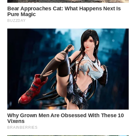
WN
NATUNA
WN
BINTAN
WN
MANDALIKA
WN
LIKUPANG
WN
LABUANBAJO
WN
BORNEO