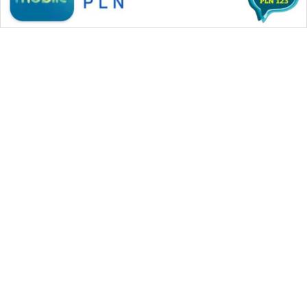
WAHANA MEDIA GROUP
|
|
|
WAHANA NEWS co
WAHANA TANI
WAHANA ADVOKAT
|
|
WAHANA INFRASTRUKTUR
WAHANA KONSUMEN
|
|
|
WAHANA LISTRIK
WAHANA TRAVEL
WAHANA TV
|
|
|
WAHANANEWS id
WAHANANEWS CO ID
WAHANANEWS NET
|
|
|
WAHANA SPORT ID
Wahana UMKM
Wahana Seleb
|
|
|
Wahana Persona
Wahana Otomotif
Wahana Health