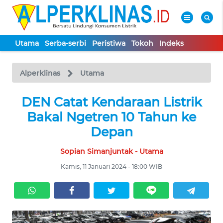
Utama
Serba-serbi
Peristiwa
Tokoh
Indeks
WAHANA
Tutup
TV
Alperklinas
Utama
UTAMA
DEN Catat Kendaraan Listrik
Bakal Ngetren 10 Tahun ke
SERBA-
Depan
SERBI
Sopian Simanjuntak - Utama
PERISTIWA
Kamis, 11 Januari 2024 - 18:00 WIB
TOKOH
Informasi