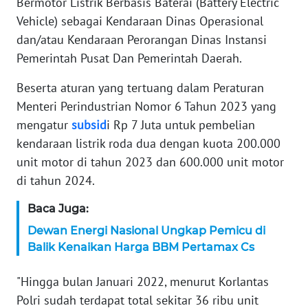
Bermotor Listrik Berbasis Baterai (Battery Electric
WN
Vehicle) sebagai Kendaraan Dinas Operasional
SERAMBI
dan/atau Kendaraan Perorangan Dinas Instansi
Pemerintah Pusat Dan Pemerintah Daerah.
WN
JAMBI
Beserta aturan yang tertuang dalam Peraturan
Menteri Perindustrian Nomor 6 Tahun 2023 yang
WN
mengatur
subsid
i Rp 7 Juta untuk pembelian
SULTRA
kendaraan listrik roda dua dengan kuota 200.000
unit motor di tahun 2023 dan 600.000 unit motor
WN
di tahun 2024.
NTB
Baca Juga:
WN
Dewan Energi Nasional Ungkap Pemicu di
SULTENG
Balik Kenaikan Harga BBM Pertamax Cs
WN
"Hingga bulan Januari 2022, menurut Korlantas
SULBAR
Polri sudah terdapat total sekitar 36 ribu unit