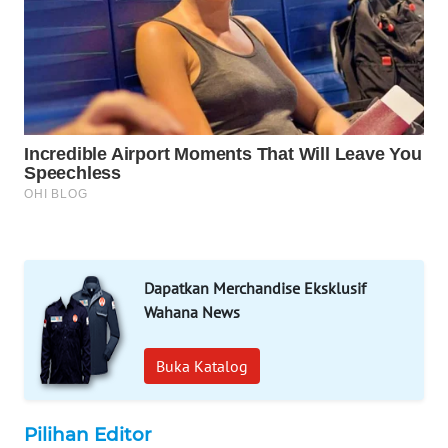
WAHANA
DESA
WISATA
LAPAK
WAHANA
Wahana
Network
KONSUMEN
LISTRIK
Dapatkan Merchandise Eksklusif
Wahana News
MASYARAKAT
KELISTRIKAN
Buka Katalog
WALINKI
ID
Pilihan Editor