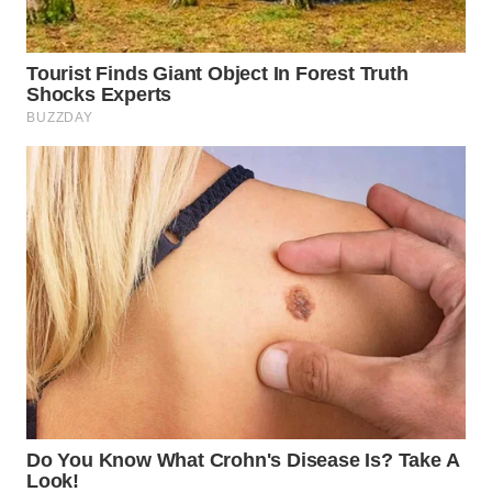
WN
BOGOR
WN
DEPOK
WN
TAPANULI
UTARA
WN
SAMOSIR
WN
PADANG
LAWAS
WN