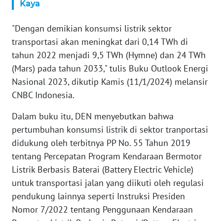
WN
Kaya
BANTEN
"Dengan demikian konsumsi listrik sektor
WN
transportasi akan meningkat dari 0,14 TWh di
NTT
tahun 2022 menjadi 9,5 TWh (Hymne) dan 24 TWh
(Mars) pada tahun 2033," tulis Buku Outlook Energi
WN
Nasional 2023, dikutip Kamis (11/1/2024) melansir
KEPRI
CNBC Indonesia.
WN
Dalam buku itu, DEN menyebutkan bahwa
PAPUA
pertumbuhan konsumsi listrik di sektor tranportasi
didukung oleh terbitnya PP No. 55 Tahun 2019
WN
tentang Percepatan Program Kendaraan Bermotor
PAPUA
Listrik Berbasis Baterai (Battery Electric Vehicle)
BARAT
untuk transportasi jalan yang diikuti oleh regulasi
pendukung lainnya seperti Instruksi Presiden
WN
RIAU
Nomor 7/2022 tentang Penggunaan Kendaraan