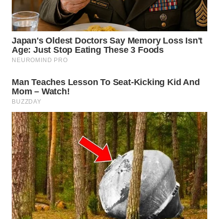
TAPANULI
TENGAH
WN DELI
SERDANG
WN
TEBING
TINGGI
WN
PAKPAK
WN
KARAWANG
WN
BEKASI