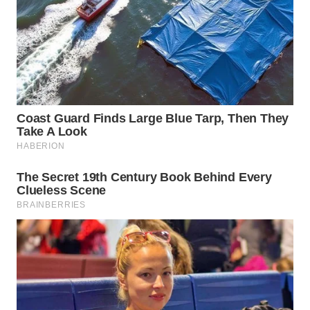
WAHANA
SPORT
WAHANA
UMKM
WAHANA
SELEB
WAHANA
PERSONA
WAHANA
OTOMOTIF
WAHANA
HEALTH