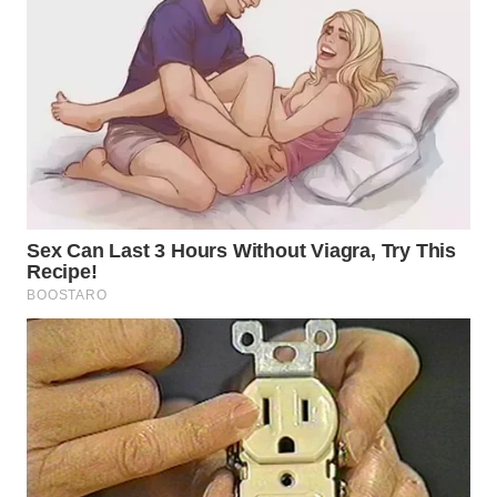
WN
INDRAMAYU
WN
KUNINGAN
WN
MAJALENGKA
WN
SUBANG
WN
SUKABUMI
WN
PURWAKARTA