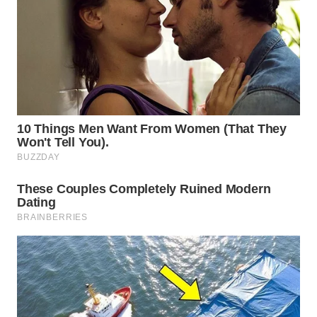
WAHANA
LISTRIK
WAHANA
TRAVEL
WAHANA
TV
WAHANANEWS
ID
WAHANANEWS
CO ID
WAHANANEWS
NET