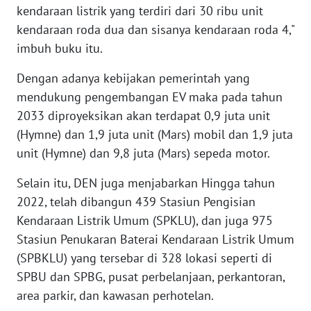
kendaraan listrik yang terdiri dari 30 ribu unit
WN
BABEL
kendaraan roda dua dan sisanya kendaraan roda 4,"
imbuh buku itu.
WN
Dengan adanya kebijakan pemerintah yang
SUMBAR
mendukung pengembangan EV maka pada tahun
2033 diproyeksikan akan terdapat 0,9 juta unit
WN
SUMSEL
(Hymne) dan 1,9 juta unit (Mars) mobil dan 1,9 juta
unit (Hymne) dan 9,8 juta (Mars) sepeda motor.
WN
Selain itu, DEN juga menjabarkan Hingga tahun
BENGKULU
2022, telah dibangun 439 Stasiun Pengisian
WN
Kendaraan Listrik Umum (SPKLU), dan juga 975
LAMPUNG
Stasiun Penukaran Baterai Kendaraan Listrik Umum
(SPBKLU) yang tersebar di 328 lokasi seperti di
WN
SPBU dan SPBG, pusat perbelanjaan, perkantoran,
JATENG
area parkir, dan kawasan perhotelan.