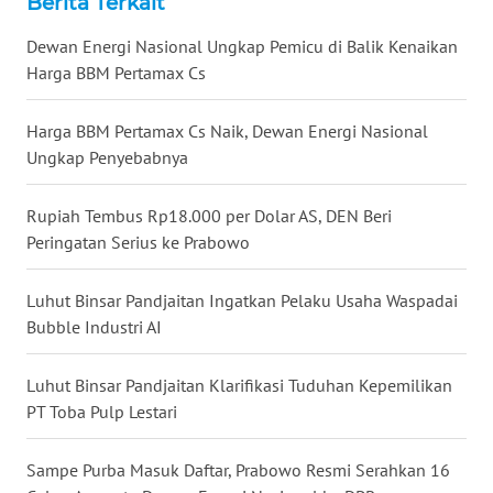
Berita Terkait
WN
MALUKU
Dewan Energi Nasional Ungkap Pemicu di Balik Kenaikan
Harga BBM Pertamax Cs
WN
MALUT
Harga BBM Pertamax Cs Naik, Dewan Energi Nasional
Ungkap Penyebabnya
WN
DAIRI
Rupiah Tembus Rp18.000 per Dolar AS, DEN Beri
Peringatan Serius ke Prabowo
WN
DANAU
TOBA
Luhut Binsar Pandjaitan Ingatkan Pelaku Usaha Waspadai
Bubble Industri AI
WN
NIAS
Luhut Binsar Pandjaitan Klarifikasi Tuduhan Kepemilikan
PT Toba Pulp Lestari
WN
LANGKAT
Sampe Purba Masuk Daftar, Prabowo Resmi Serahkan 16