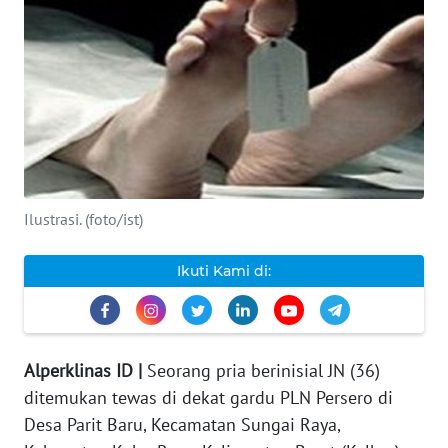
INDEKS
BERITA
KONTAK
KAMI
INFO
IKLAN
Ilustrasi. (foto/ist)
TENTANG
Ikuti Kami di:
KAMI
PEDOMAN
MEDIA
Alperklinas ID |
Seorang pria berinisial JN (36)
SIBER
ditemukan tewas di dekat gardu PLN Persero di
Desa Parit Baru, Kecamatan Sungai Raya,
REDAKSI