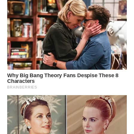
WN
INDRAMAYU
WN
KUNINGAN
WN
MAJALENGKA
WN
SUBANG
WN
SUKABUMI
WN
PURWAKARTA