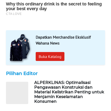
WAHANA
DESA
WISATA
LAPAK
WAHANA
Dapatkan Merchandise Eksklusif
Wahana News
Wahana
Network
Buka Katalog
KONSUMEN
LISTRIK
Pilihan Editor
MASYARAKAT
ALPERKLINAS: Optimalisasi
KELISTRIKAN
Pengawasan Konstruksi dan
Material Kelistrikan Penting untuk
Menjamin Keselamatan
WALINKI
Konsumen
ID