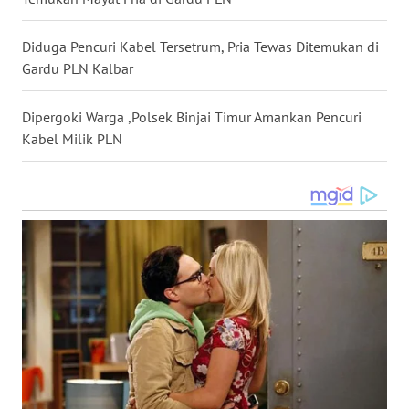
WN
KALTARA
Diduga Pencuri Kabel Tersetrum, Pria Tewas Ditemukan di
Gardu PLN Kalbar
WN
KALSEL
Dipergoki Warga ,Polsek Binjai Timur Amankan Pencuri
Kabel Milik PLN
WN
KALTIM
WN
SULSEL
WN
GORONTALO
WN
SULUT