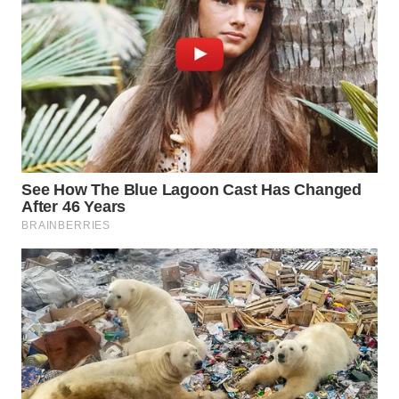
WAHANA
LISTRIK
WAHANA
TRAVEL
WAHANA
TV
WAHANANEWS
ID
WAHANANEWS
CO ID
WAHANANEWS
NET