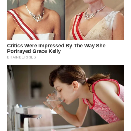
WN
PRIANGAN
TIMUR
WN
SEMARANG
WN
SOLO
WN
BOROBUDUR
WN
MADURA
WN
SURABAYA