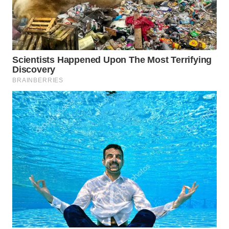
WAHANA
SPORT
WAHANA
UMKM
WAHANA
SELEB
WAHANA
PERSONA
WAHANA
OTOMOTIF
WAHANA
HEALTH