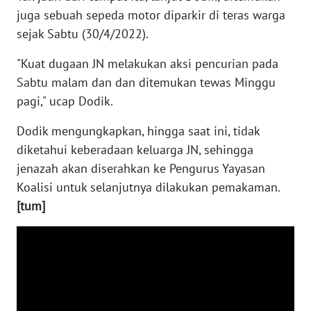
juga sebuah sepeda motor diparkir di teras warga
WN
SERAMBI
sejak Sabtu (30/4/2022).
"Kuat dugaan JN melakukan aksi pencurian pada
WN
Sabtu malam dan dan ditemukan tewas Minggu
JAMBI
pagi," ucap Dodik.
WN
Dodik mengungkapkan, hingga saat ini, tidak
SULTRA
diketahui keberadaan keluarga JN, sehingga
jenazah akan diserahkan ke Pengurus Yayasan
WN
NTB
Koalisi untuk selanjutnya dilakukan pemakaman.
[tum]
WN
SULTENG
WN
SULBAR