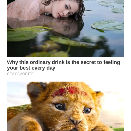
TAPANULI
TENGAH
WN DELI
SERDANG
WN
TEBING
TINGGI
WN
PAKPAK
WN
KARAWANG
WN
BEKASI