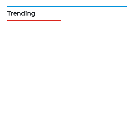
KARING
NEWS
Trending
JURNAL
MARITIM
HUMBANG
NEWS
GARONGGANG
NEWS
FISUELRI
ID
ENERGI
NEWS
CILEUNGSI