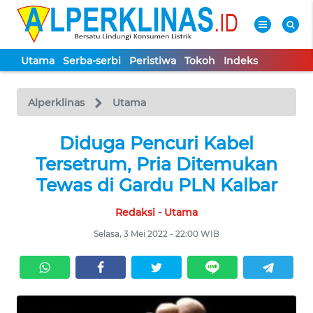
Utama
Serba-serbi
Peristiwa
Tokoh
Indeks
WAHANA
Tutup
TV
Alperklinas
Utama
UTAMA
Diduga Pencuri Kabel
Tersetrum, Pria Ditemukan
SERBA-
Tewas di Gardu PLN Kalbar
SERBI
Redaksi - Utama
PERISTIWA
Selasa, 3 Mei 2022 - 22:00 WIB
TOKOH
Informasi