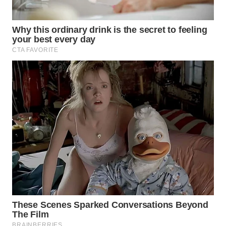
WN
NATUNA
WN
BINTAN
WN
MANDALIKA
WN
LIKUPANG
WN
LABUANBAJO
WN
BORNEO