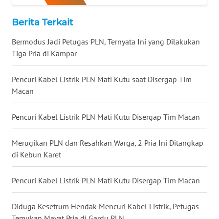
WN
NUSANTARA
Berita Terkait
Bermodus Jadi Petugas PLN, Ternyata Ini yang Dilakukan
WN
Tiga Pria di Kampar
JOGJA
Pencuri Kabel Listrik PLN Mati Kutu saat Disergap Tim
WN
JATIM
Macan
WN
Pencuri Kabel Listrik PLN Mati Kutu Disergap Tim Macan
BALI
Merugikan PLN dan Resahkan Warga, 2 Pria Ini Ditangkap
WN
di Kebun Karet
KALBAR
Pencuri Kabel Listrik PLN Mati Kutu Disergap Tim Macan
WN
KALTENG
Diduga Kesetrum Hendak Mencuri Kabel Listrik, Petugas
Temukan Mayat Pria di Gardu PLN