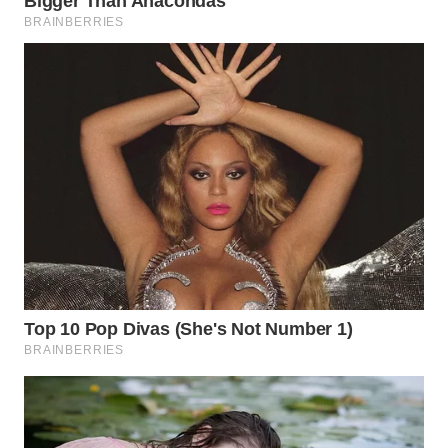
WN
TAPANULI
SELATAN
WN
TANJUNG
LESUNG
WN
KARO
WN
SIMALUNGUN
WN
LABUHANBATU
WN