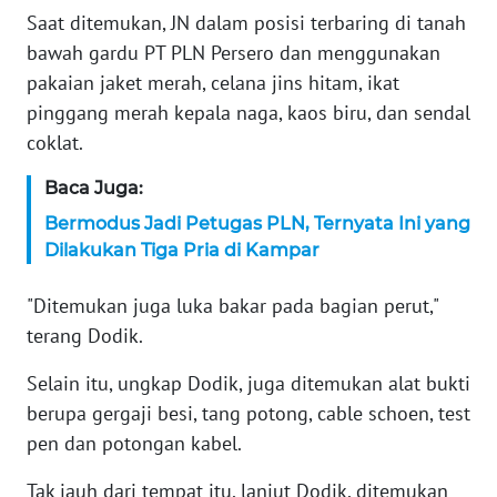
WN
Saat ditemukan, JN dalam posisi terbaring di tanah
BANTEN
bawah gardu PT PLN Persero dan menggunakan
pakaian jaket merah, celana jins hitam, ikat
WN
pinggang merah kepala naga, kaos biru, dan sendal
NTT
coklat.
WN
Baca Juga:
KEPRI
Bermodus Jadi Petugas PLN, Ternyata Ini yang
Dilakukan Tiga Pria di Kampar
WN
PAPUA
"Ditemukan juga luka bakar pada bagian perut,"
terang Dodik.
WN
PAPUA
Selain itu, ungkap Dodik, juga ditemukan alat bukti
BARAT
berupa gergaji besi, tang potong, cable schoen, test
pen dan potongan kabel.
WN
RIAU
Tak jauh dari tempat itu, lanjut Dodik, ditemukan