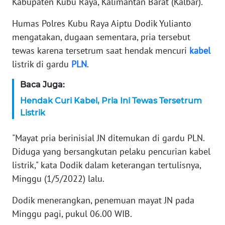
Kabupaten Kubu Raya, Kalimantan Barat (Kalbar).
KARIR
Humas Polres Kubu Raya Aiptu Dodik Yulianto
mengatakan, dugaan sementara, pria tersebut
DISCLAIMER
tewas karena tersetrum saat hendak mencuri
kabel
listrik di gardu
PLN
.
Wahana
News
Baca Juga:
Regional
Hendak Curi Kabel, Pria Ini Tewas Tersetrum
Listrik
WN
SUMUT
"Mayat pria berinisial JN ditemukan di gardu PLN.
Diduga yang bersangkutan pelaku pencurian kabel
WN
listrik," kata Dodik dalam keterangan tertulisnya,
JAKARTA
Minggu (1/5/2022) lalu.
WN
Dodik menerangkan, penemuan mayat JN pada
JABAR
Minggu pagi, pukul 06.00 WIB.