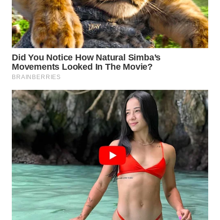
WN
BOGOR
WN
DEPOK
WN
TAPANULI
UTARA
WN
SAMOSIR
WN
PADANG
LAWAS
WN