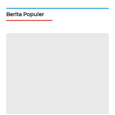
SIBARAGAS
NEWS
Berita Populer
METRO
SIANTAR
NEWS
METRO
MEDAN
NEWS
METRO
JAKARTA
NEWS
KRT
NEWS