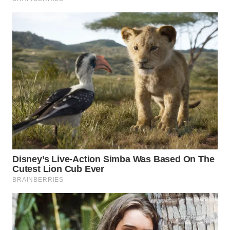
Wahana
Media
Group
WAHANA
NEWS
WAHANA
TANI
WAHANA
ADVOKAT
WAHANA
INFRASTRUKTUR
WAHANA
KONSUMEN