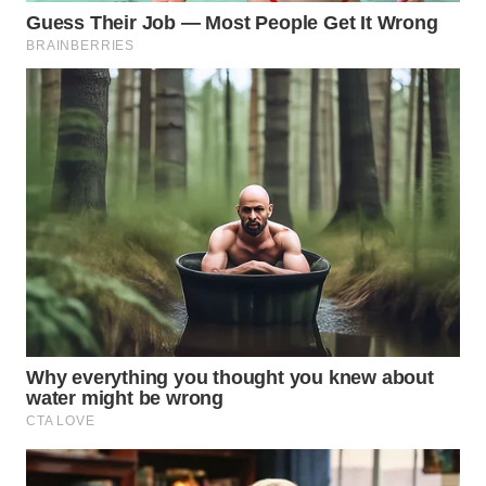
SUMEDANG
WN
CIANJUR
WN
KEPULAUAN
SERIBU
WN
TANGERANG
WN
BINJAI
WN
CIREBON