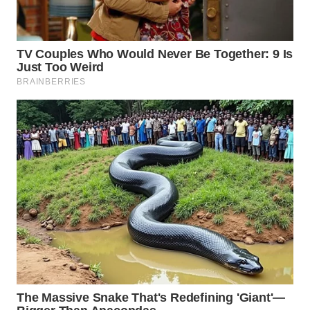
WN
MALUKU
WN
MALUT
WN
DAIRI
WN
DANAU
TOBA
WN
NIAS
WN
LANGKAT