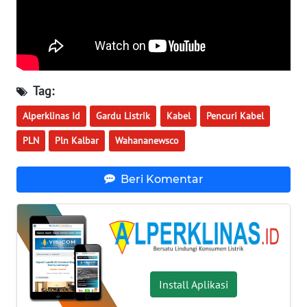
WN
BABEL
WN
SUMBAR
Tag:
WN
Alperklinas Id
Gardu Listrik
Kabel
Pencuri Kabel
SUMSEL
PLN
Pln Kalbar
Wahananewsco
WN
Beri Komentar
BENGKULU
WN
LAMPUNG
WN
JATENG
Install Aplikasi