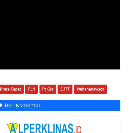
Kreta Cepat
PLN
Pt Gss
SUTT
Wahananewsco
Beri Komentar