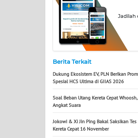
WN
Jadilah
KALSEL
WN
KALTIM
WN
Berita Terkait
SULSEL
Dukung Ekosistem EV, PLN Berikan Pro
WN
Spesial HCS Ultima di GIIAS 2026
GORONTALO
Soal Beban Utang Kereta Cepat Whoosh
WN
Angkat Suara
SULUT
Jokowi & Xi Jin Ping Bakal Saksikan Tes
WN
Kereta Cepat 16 November
MALUKU