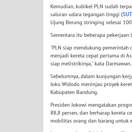
Kemudian, kubikel PLN sudah terp
WN
saluran udara tegangan tinggi (
SUT
JAMBI
Ujung Berung stringing selesai 100
Sementara itu beberapa pekerjaan l
WN
SULTRA
"PLN siap mendukung pemerintah d
menjadi kereta cepat pertama di Asi
WN
NTB
siap melistrikinya," kata Darmawan.
Sebelumnya, dalam kunjungan kerja
WN
Joko Widodo meninjau proyek kereta
SULTENG
Kabupaten Bandung.
WN
Presiden Jokowi mengatakan progr
SULBAR
88,8 persen, dan berharap kereta c
mobilitas orang dan barang untuk 
WN
BABEL