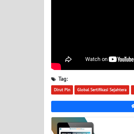
WN
JOGJA
WN
JATIM
WN
BALI
WN
Tag:
KALBAR
Dirut Pln
Global Sertifikasi Sejahtera
WN
KALTENG
WN
KALTARA