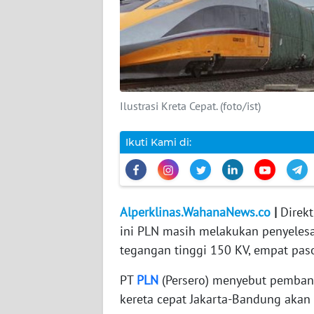
DISCLAIMER
Wahana
News
Regional
Ilustrasi Kreta Cepat. (foto/ist)
WN
SUMUT
Ikuti Kami di:
WN
JAKARTA
Alperklinas.WahanaNews.co
|
Direkt
WN
ini PLN masih melakukan penyelesa
JABAR
tegangan tinggi 150 KV, empat pas
PT
PLN
(Persero) menyebut pembang
WN
BANTEN
kereta cepat Jakarta-Bandung akan 