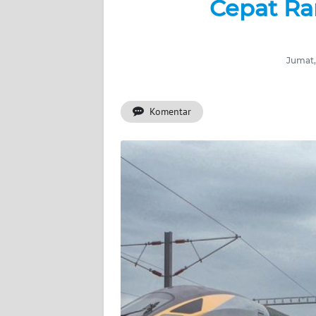
Cepat Ra
BERITA
KONTAK
KAMI
Jumat,
INFO
IKLAN
Komentar
TENTANG
KAMI
PEDOMAN
MEDIA
SIBER
REDAKSI
KARIR