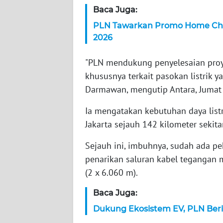
Baca Juga:
WN
NTT
PLN Tawarkan Promo Home Char
2026
WN
KEPRI
"PLN mendukung penyelesaian proye
khususnya terkait pasokan listrik 
WN
Darmawan, mengutip Antara, Jumat 
PAPUA
Ia mengatakan kebutuhan daya lis
Jakarta sejauh 142 kilometer sekit
WN
PAPUA
BARAT
Sejauh ini, imbuhnya, sudah ada p
penarikan saluran kabel tegangan 
WN
(2 x 6.060 m).
RIAU
Baca Juga:
WN
Dukung Ekosistem EV, PLN Beri
SERAMBI