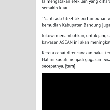
Ia mengatakan efek lain yang diha
semakin kuat.
WN
SUMBAR
"Nanti ada titik-titik pertumbuhan 
kemudian Kabupaten Bandung juga t
WN
SUMSEL
Jokowi menambahkan, untuk jangka
kawasan ASEAN ini akan meningkat
WN
BENGKULU
Kereta cepat direncanakan bakal te
Hal ini sudah menjadi gagasan besa
WN
secepatnya.
[tum]
LAMPUNG
WN
JATENG
WN
NUSANTARA