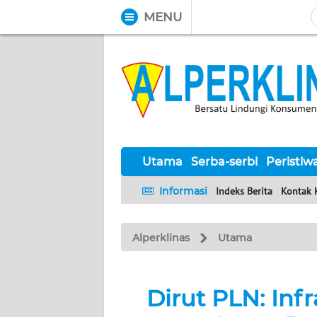
MENU
WAHANA
Tutup
TV
UTAMA
SERBA-
SERBI
Utama
Serba-serbi
Peristiw
Informasi
Indeks Berita
Kontak 
PERISTIWA
Alperklinas
Utama
TOKOH
Informasi
Dirut PLN: Infr
INDEKS