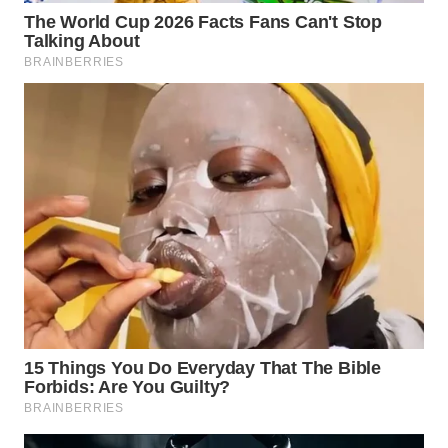
WAHANA
DESA
WISATA
LAPAK
WAHANA
Wahana
Network
KONSUMEN
LISTRIK
MASYARAKAT
KELISTRIKAN
WALINKI
ID