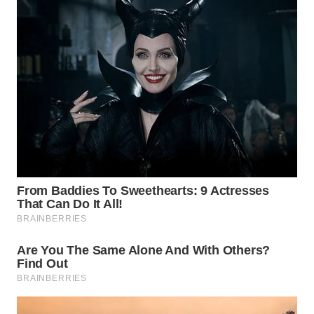
MAWAKA
ID
MARTABAT
NET
PLN
WATCH
MKLI
LPKKI
LKKI
KOPEKLIN