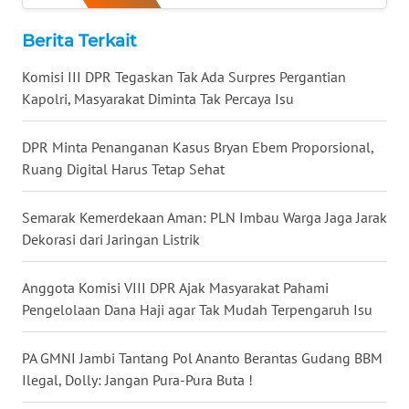
WN
Berita Terkait
BOGOR
Komisi III DPR Tegaskan Tak Ada Surpres Pergantian
WN
Kapolri, Masyarakat Diminta Tak Percaya Isu
DEPOK
DPR Minta Penanganan Kasus Bryan Ebem Proporsional,
WN
Ruang Digital Harus Tetap Sehat
TAPANULI
UTARA
Semarak Kemerdekaan Aman: PLN Imbau Warga Jaga Jarak
Dekorasi dari Jaringan Listrik
WN
SAMOSIR
Anggota Komisi VIII DPR Ajak Masyarakat Pahami
Pengelolaan Dana Haji agar Tak Mudah Terpengaruh Isu
WN
PADANG
LAWAS
PA GMNI Jambi Tantang Pol Ananto Berantas Gudang BBM
Ilegal, Dolly: Jangan Pura-Pura Buta !
WN