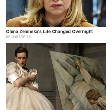
WN
INDRAMAYU
WN
KUNINGAN
WN
MAJALENGKA
WN
SUBANG
WN
SUKABUMI
WN
PURWAKARTA