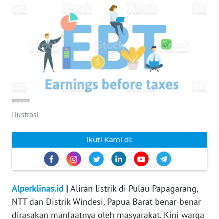
INDEKS
BERITA
KONTAK
KAMI
INFO
IKLAN
Ilustrasi
TENTANG
KAMI
Ikuti Kami di:
PEDOMAN
MEDIA
SIBER
Alperklinas.id
|
Aliran listrik di Pulau Papagarang,
NTT dan Distrik Windesi, Papua Barat benar-benar
REDAKSI
dirasakan manfaatnya oleh masyarakat. Kini warga