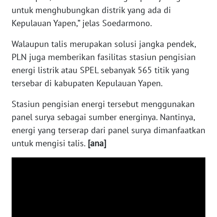
untuk menghubungkan distrik yang ada di
WN
TAPANULI
Kepulauan Yapen,” jelas Soedarmono.
SELATAN
Walaupun talis merupakan solusi jangka pendek,
PLN juga memberikan fasilitas stasiun pengisian
WN
TANJUNG
energi listrik atau SPEL sebanyak 565 titik yang
LESUNG
tersebar di kabupaten Kepulauan Yapen.
Stasiun pengisian energi tersebut menggunakan
WN
KARO
panel surya sebagai sumber energinya. Nantinya,
energi yang terserap dari panel surya dimanfaatkan
WN
untuk mengisi talis.
[ana]
SIMALUNGUN
WN
LABUHANBATU
WN