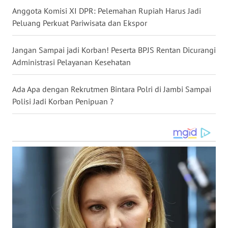
SUMEDANG
Anggota Komisi XI DPR: Pelemahan Rupiah Harus Jadi
Peluang Perkuat Pariwisata dan Ekspor
WN
CIANJUR
Jangan Sampai jadi Korban! Peserta BPJS Rentan Dicurangi
Administrasi Pelayanan Kesehatan
WN
KEPULAUAN
Ada Apa dengan Rekrutmen Bintara Polri di Jambi Sampai
SERIBU
Polisi Jadi Korban Penipuan ?
WN
TANGERANG
WN
BINJAI
WN
CIREBON