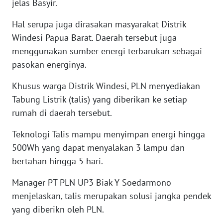
jelas Basyir.
WN
KALTARA
Hal serupa juga dirasakan masyarakat Distrik
Windesi Papua Barat. Daerah tersebut juga
WN
menggunakan sumber energi terbarukan sebagai
KALSEL
pasokan energinya.
WN
Khusus warga Distrik Windesi, PLN menyediakan
KALTIM
Tabung Listrik (talis) yang diberikan ke setiap
rumah di daerah tersebut.
WN
SULSEL
Teknologi Talis mampu menyimpan energi hingga
500Wh yang dapat menyalakan 3 lampu dan
WN
bertahan hingga 5 hari.
GORONTALO
Manager PT PLN UP3 Biak Y Soedarmono
WN
menjelaskan, talis merupakan solusi jangka pendek
SULUT
yang diberikn oleh PLN.