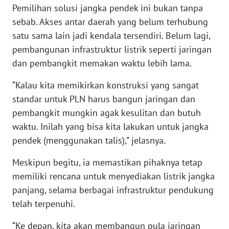
WN
Pemilihan solusi jangka pendek ini bukan tanpa
MALUKU
sebab. Akses antar daerah yang belum terhubung
satu sama lain jadi kendala tersendiri. Belum lagi,
WN
pembangunan infrastruktur listrik seperti jaringan
MALUT
dan pembangkit memakan waktu lebih lama.
WN
“Kalau kita memikirkan konstruksi yang sangat
DAIRI
standar untuk PLN harus bangun jaringan dan
pembangkit mungkin agak kesulitan dan butuh
WN
waktu. Inilah yang bisa kita lakukan untuk jangka
DANAU
TOBA
pendek (menggunakan talis),” jelasnya.
Meskipun begitu, ia memastikan pihaknya tetap
WN
memiliki rencana untuk menyediakan listrik jangka
NIAS
panjang, selama berbagai infrastruktur pendukung
telah terpenuhi.
WN
LANGKAT
“Ke depan, kita akan membangun pula jaringan