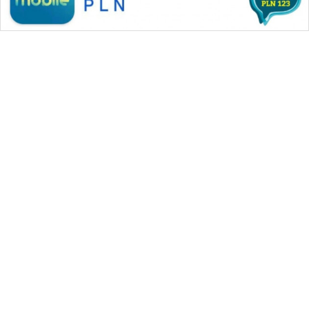
WAHANA MEDIA GROUP
|
|
|
WAHANA NEWS co
WAHANA TANI
WAHANA ADVOKAT
|
|
WAHANA INFRASTRUKTUR
WAHANA KONSUMEN
|
|
|
WAHANA LISTRIK
WAHANA TRAVEL
WAHANA TV
|
|
|
WAHANANEWS id
WAHANANEWS CO ID
WAHANANEWS NET
|
|
|
WAHANA SPORT ID
Wahana UMKM
Wahana Seleb
|
|
|
Wahana Persona
Wahana Otomotif
Wahana Health