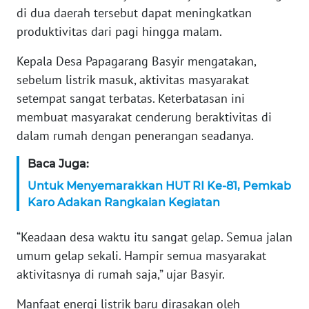
di dua daerah tersebut dapat meningkatkan
KARIR
produktivitas dari pagi hingga malam.
Kepala Desa Papagarang Basyir mengatakan,
DISCLAIMER
sebelum listrik masuk, aktivitas masyarakat
setempat sangat terbatas. Keterbatasan ini
Wahana
News
membuat masyarakat cenderung beraktivitas di
Regional
dalam rumah dengan penerangan seadanya.
WN
Baca Juga:
SUMUT
Untuk Menyemarakkan HUT RI Ke-81, Pemkab
Karo Adakan Rangkaian Kegiatan
WN
JAKARTA
“Keadaan desa waktu itu sangat gelap. Semua jalan
umum gelap sekali. Hampir semua masyarakat
WN
aktivitasnya di rumah saja,” ujar Basyir.
JABAR
Manfaat energi listrik baru dirasakan oleh