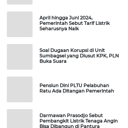
NEWS
April hingga Juni 2024,
BERKAT
Pemerintah Sebut Tarif Listrik
NEWS
Seharusnya Naik
BERAMPU
NEWS
Soal Dugaan Korupsi di Unit
Sumbagsel yang Diusut KPK, PLN
Buka Suara
ANUGERAH
NEWS
AKHLAK
Pensiun Dini PLTU Pelabuhan
ID
Ratu Ada Ditangan Pemerintah
PERAPKI
NEWS
Darmawan Prasodjo Sebut
Pembangkit Listrik Tenaga Angin
Bisa Dibangun di Pantura
SONYA