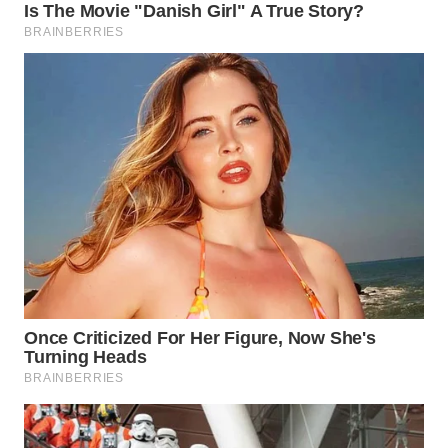
WN
PRIANGAN
TIMUR
WN
SEMARANG
WN
SOLO
WN
BOROBUDUR
WN
MADURA
WN
SURABAYA