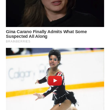
WAHANA
LISTRIK
WAHANA
TRAVEL
WAHANA
TV
WAHANANEWS
ID
WAHANANEWS
CO ID
WAHANANEWS
NET