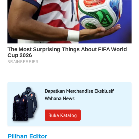
SIBARAGAS
NEWS
METRO
SIANTAR
NEWS
METRO
MEDAN
NEWS
METRO
Dapatkan Merchandise Eksklusif
JAKARTA
Wahana News
NEWS
Buka Katalog
KRT
NEWS
Pilihan Editor