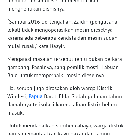
memiliki mesin diesel ini memutuskan
WN
menghentikan bisnisnya.
SERAMBI
“Sampai 2016 pertengahan, Zaidin (pengusaha
lokal) tidak mengoperasikan mesin dieselnya
WN
JAMBI
karena ada beberapa kendala dan mesin sudah
mulai rusak,” kata Basyir.
WN
SULTRA
Mengatasi masalah tersebut tentu bukan perkara
gampang. Pasalnya, sang pemilik mesti Labuan
WN
Bajo untuk memperbaiki mesin dieselnya.
NTB
Hal serupa juga dirasakan oleh warga Distrik
Windesi,
Papua
Barat, Elda. Sudah puluhan tahun
WN
SULTENG
daerahnya terisolasi karena aliran listrik belum
masuk.
WN
SULBAR
Untuk mendapatkan sumber cahaya, warga distrik
harus memanfaatkan kayu bakar dan lampu