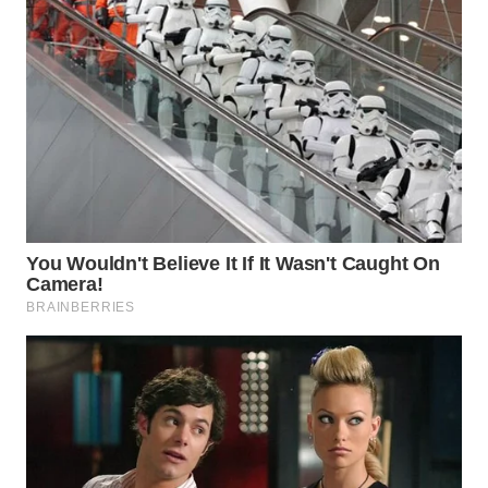
WN
NATUNA
WN
BINTAN
WN
MANDALIKA
WN
LIKUPANG
WN
LABUANBAJO
WN
BORNEO