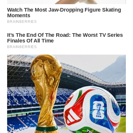
WAHANA
SPORT
WAHANA
UMKM
WAHANA
SELEB
WAHANA
PERSONA
WAHANA
OTOMOTIF
WAHANA
HEALTH