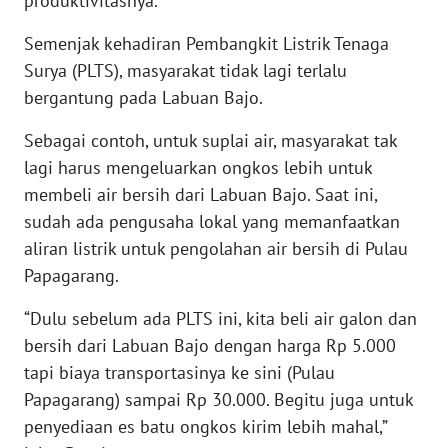
produktivitasnya.
WN
NUSANTARA
Semenjak kehadiran Pembangkit Listrik Tenaga
Surya (PLTS), masyarakat tidak lagi terlalu
WN
bergantung pada Labuan Bajo.
JOGJA
Sebagai contoh, untuk suplai air, masyarakat tak
WN
lagi harus mengeluarkan ongkos lebih untuk
JATIM
membeli air bersih dari Labuan Bajo. Saat ini,
sudah ada pengusaha lokal yang memanfaatkan
WN
aliran listrik untuk pengolahan air bersih di Pulau
BALI
Papagarang.
WN
“Dulu sebelum ada PLTS ini, kita beli air galon dan
KALBAR
bersih dari Labuan Bajo dengan harga Rp 5.000
tapi biaya transportasinya ke sini (Pulau
WN
Papagarang) sampai Rp 30.000. Begitu juga untuk
KALTENG
penyediaan es batu ongkos kirim lebih mahal,”