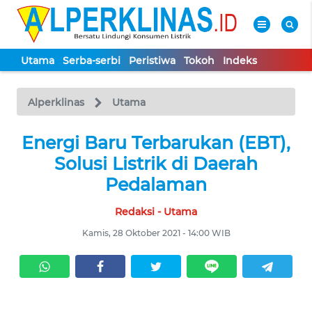
Utama
Serba-serbi
Peristiwa
Tokoh
Indeks
WAHANA
Tutup
TV
Alperklinas
Utama
UTAMA
Energi Baru Terbarukan (EBT),
Solusi Listrik di Daerah
SERBA-
Pedalaman
SERBI
Redaksi - Utama
PERISTIWA
Kamis, 28 Oktober 2021 - 14:00 WIB
TOKOH
Informasi