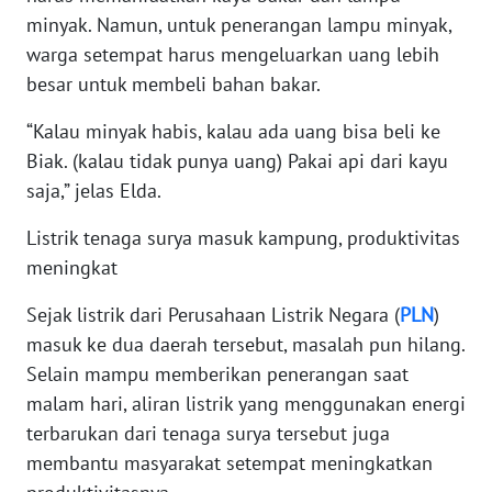
WN
minyak. Namun, untuk penerangan lampu minyak,
BABEL
warga setempat harus mengeluarkan uang lebih
besar untuk membeli bahan bakar.
WN
SUMBAR
“Kalau minyak habis, kalau ada uang bisa beli ke
Biak. (kalau tidak punya uang) Pakai api dari kayu
WN
saja,” jelas Elda.
SUMSEL
Listrik tenaga surya masuk kampung, produktivitas
WN
meningkat
BENGKULU
Sejak listrik dari Perusahaan Listrik Negara (
PLN
)
masuk ke dua daerah tersebut, masalah pun hilang.
WN
LAMPUNG
Selain mampu memberikan penerangan saat
malam hari, aliran listrik yang menggunakan energi
WN
terbarukan dari tenaga surya tersebut juga
JATENG
membantu masyarakat setempat meningkatkan