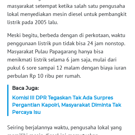
WN
masyarakat setempat ketika salah satu pengusaha
BANTEN
lokal menyediakan mesin diesel untuk pembangkit
listrik pada 2005 lalu.
WN
NTT
Meski begitu, berbeda dengan di perkotaan, waktu
penggunaan listrik pun tidak bisa 24 jam nonstop.
WN
Masyarakat Pulau Papagarang hanya bisa
KEPRI
menikmati listrik selama 6 jam saja, mulai dari
pukul 6 sore sampai 12 malam dengan biaya iuran
WN
PAPUA
perbulan Rp 10 ribu per rumah.
Baca Juga:
WN
PAPUA
Komisi III DPR Tegaskan Tak Ada Surpres
BARAT
Pergantian Kapolri, Masyarakat Diminta Tak
Percaya Isu
WN
RIAU
Seiring berjalannya waktu, pengusaha lokal yang