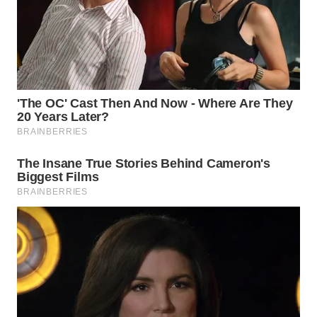
Wahana
Media
Group
WAHANA
NEWS
WAHANA
TANI
WAHANA
ADVOKAT
WAHANA
INFRASTRUKTUR
WAHANA
KONSUMEN