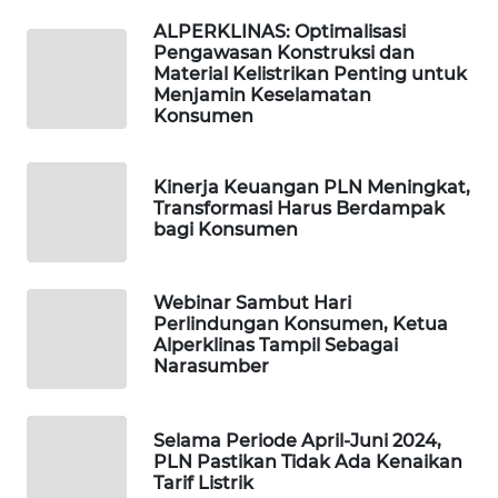
KARING
NEWS
ALPERKLINAS: Optimalisasi
Pengawasan Konstruksi dan
Material Kelistrikan Penting untuk
JURNAL
Menjamin Keselamatan
MARITIM
Konsumen
HUMBANG
Kinerja Keuangan PLN Meningkat,
NEWS
Transformasi Harus Berdampak
bagi Konsumen
GARONGGANG
NEWS
Webinar Sambut Hari
Perlindungan Konsumen, Ketua
FISUELRI
Alperklinas Tampil Sebagai
ID
Narasumber
ENERGI
NEWS
Selama Periode April-Juni 2024,
PLN Pastikan Tidak Ada Kenaikan
Tarif Listrik
CILEUNGSI