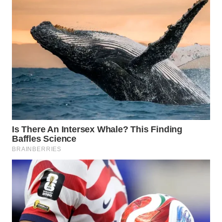
PORTAL
KONSUMEN
FORWAMKI
ALPERKLINAS
FORJASIDA
TAMBANG
NEWS
SITUNGIR
NEWS
SIDIKALANG
NEWS