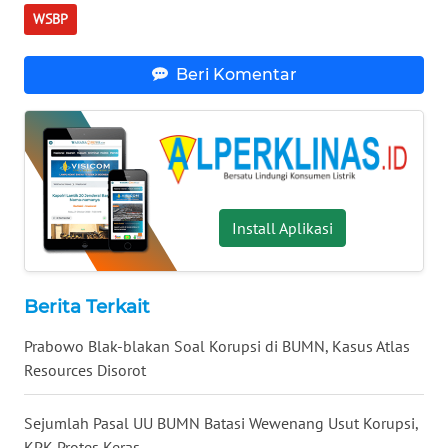
WN
WSBP
MALUKU
Beri Komentar
WN
MALUT
WN
DAIRI
Install Aplikasi
WN
DANAU
TOBA
Berita Terkait
WN
NIAS
Prabowo Blak-blakan Soal Korupsi di BUMN, Kasus Atlas
Resources Disorot
WN
LANGKAT
Sejumlah Pasal UU BUMN Batasi Wewenang Usut Korupsi,
KPK Protes Keras