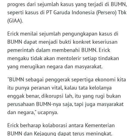
progres dari sejumlah kasus yang terjadi di BUMN,
WN
seperti kasus di PT Garuda Indonesia (Persero) Tbk
SERAMBI
(GIAA).
WN
Erick menilai sejumlah pengungkapan kasus di
JAMBI
BUMN dapat menjadi bukti konkret keseriusan
pemerintah dalam membenahi BUMN. Erick
WN
mengaku tidak akan mentolerir setiap tindakan
SULTRA
yang merugikan negara dan masyarakat.
WN
"BUMN sebagai penggerak sepertiga ekonomi kita
NTB
itu punya peranan vital, kalau tata kelolanya
enggak benar, dikorupsi lah, itu yang rugi bukan
WN
SULTENG
perusahaan BUMN-nya saja, tapi juga masyarakat
dan negara," ucapnya.
WN
Erick berharap kolaborasi antara Kementerian
SULBAR
BUMN dan Kejagung dapat terus meningkat.