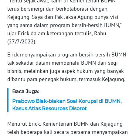
"Tentu sejak awal, kami di Kementerian BUMN
WN
terus bersinergi dan berkolaborasi dengan
BANTEN
Kejagung. Saya dan Pak Jaksa Agung punya visi
WN
yang sama dalam program bersih-bersih BUMN,"
NTT
ujar Erick dalam keterangan tertulis, Rabu
(27/7/2022).
WN
KEPRI
Erick menyampaikan program bersih-bersih BUMN
tak sekadar dalam membenahi BUMN dari segi
WN
bisnis, melainkan juga aspek hukum yang banyak
PAPUA
dibantu para penegak hukum, termasuk Kejagung.
Baca Juga:
WN
PAPUA
Prabowo Blak-blakan Soal Korupsi di BUMN,
BARAT
Kasus Atlas Resources Disorot
WN
Menurut Erick, Kementerian BUMN dan Kejagung
RIAU
telah beberapa kali secara bersama menyampaikan