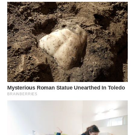
WN
BOGOR
WN
DEPOK
WN
TAPANULI
UTARA
WN
SAMOSIR
WN
PADANG
LAWAS
WN