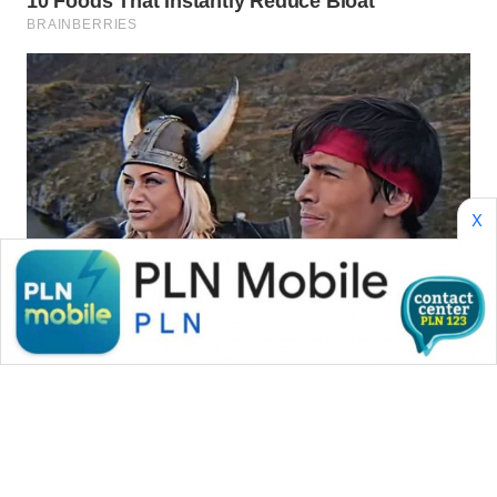
WAHANA
SPORT
WAHANA
UMKM
WAHANA
SELEB
X
WAHANA
PERSONA
WAHANA
OTOMOTIF
WAHANA
HEALTH