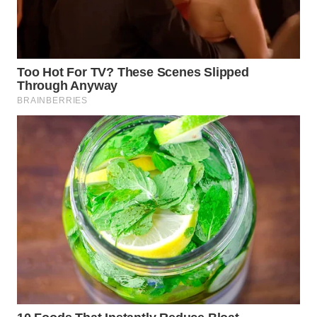
WAHANA
LISTRIK
WAHANA
TRAVEL
WAHANA
TV
WAHANANEWS
ID
WAHANANEWS
CO ID
WAHANANEWS
NET