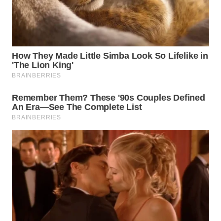
Wahana
Media
Group
WAHANA
NEWS
WAHANA
TANI
WAHANA
ADVOKAT
WAHANA
INFRASTRUKTUR
WAHANA
KONSUMEN