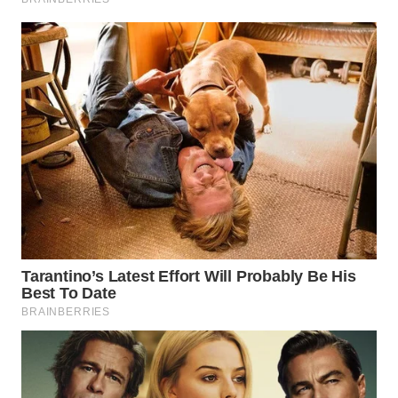
WN
PRIANGAN
TIMUR
WN
SEMARANG
WN
SOLO
WN
BOROBUDUR
WN
MADURA
WN
SURABAYA