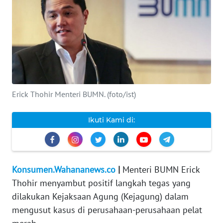
INDEKS
BERITA
KONTAK
KAMI
Erick Thohir Menteri BUMN. (foto/ist)
INFO
IKLAN
Ikuti Kami di:
TENTANG
KAMI
PEDOMAN
Konsumen.Wahananews.co
|
Menteri BUMN Erick
MEDIA
Thohir menyambut positif langkah tegas yang
SIBER
dilakukan Kejaksaan Agung (Kejagung) dalam
mengusut kasus di perusahaan-perusahaan pelat
REDAKSI