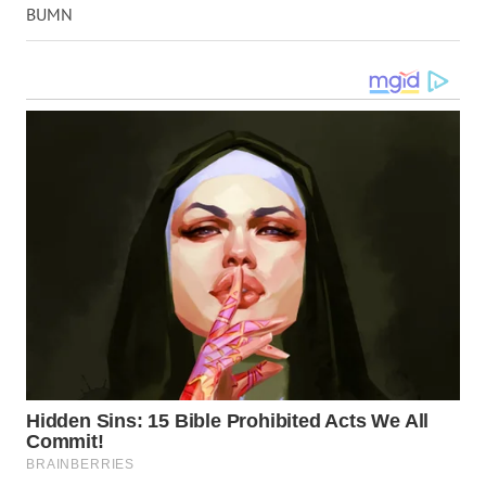
TAPANULI
BUMN
TENGAH
WN DELI
SERDANG
WN
TEBING
TINGGI
WN
PAKPAK
WN
KARAWANG
WN
BEKASI