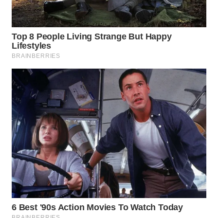
WN
INDRAMAYU
WN
KUNINGAN
WN
MAJALENGKA
WN
SUBANG
WN
SUKABUMI
WN
PURWAKARTA