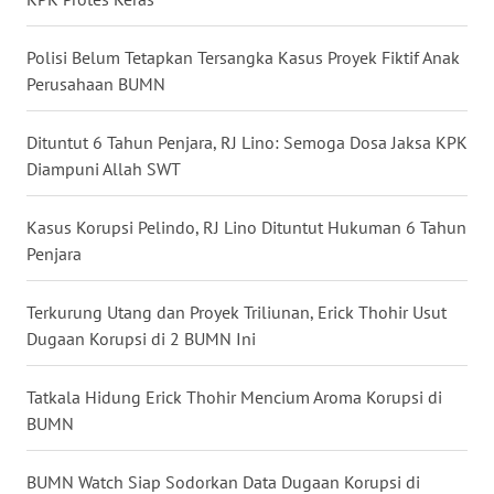
WN
TAPANULI
Polisi Belum Tetapkan Tersangka Kasus Proyek Fiktif Anak
SELATAN
Perusahaan BUMN
WN
Dituntut 6 Tahun Penjara, RJ Lino: Semoga Dosa Jaksa KPK
TANJUNG
Diampuni Allah SWT
LESUNG
Kasus Korupsi Pelindo, RJ Lino Dituntut Hukuman 6 Tahun
WN
Penjara
KARO
Terkurung Utang dan Proyek Triliunan, Erick Thohir Usut
WN
Dugaan Korupsi di 2 BUMN Ini
SIMALUNGUN
Tatkala Hidung Erick Thohir Mencium Aroma Korupsi di
WN
LABUHANBATU
BUMN
WN
BUMN Watch Siap Sodorkan Data Dugaan Korupsi di