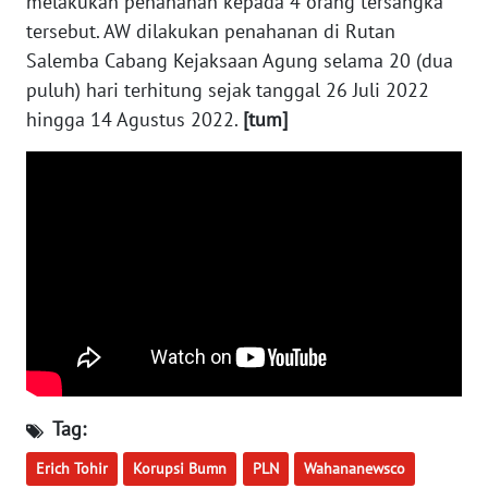
melakukan penahanan kepada 4 orang tersangka
WN
tersebut. AW dilakukan penahanan di Rutan
KALTARA
Salemba Cabang Kejaksaan Agung selama 20 (dua
puluh) hari terhitung sejak tanggal 26 Juli 2022
WN
KALSEL
hingga 14 Agustus 2022.
[tum]
WN
KALTIM
WN
SULSEL
WN
GORONTALO
WN
Tag:
SULUT
Erich Tohir
Korupsi Bumn
PLN
Wahananewsco