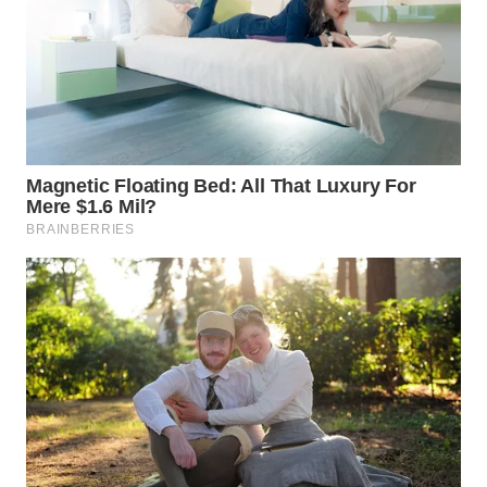
SUMEDANG
WN
CIANJUR
WN
KEPULAUAN
SERIBU
WN
TANGERANG
WN
BINJAI
WN
CIREBON