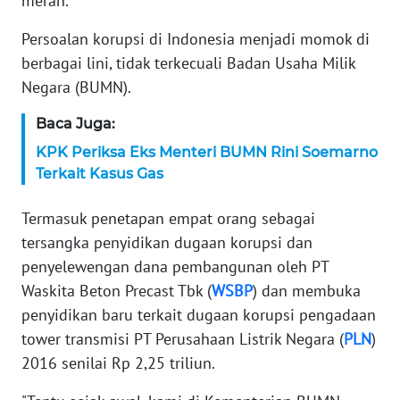
merah.
KARIR
Persoalan korupsi di Indonesia menjadi momok di
berbagai lini, tidak terkecuali Badan Usaha Milik
DISCLAIMER
Negara (BUMN).
Baca Juga:
Wahana
News
KPK Periksa Eks Menteri BUMN Rini Soemarno
Regional
Terkait Kasus Gas
WN
Termasuk penetapan empat orang sebagai
SUMUT
tersangka penyidikan dugaan korupsi dan
penyelewengan dana pembangunan oleh PT
WN
Waskita Beton Precast Tbk (
WSBP
) dan membuka
JAKARTA
penyidikan baru terkait dugaan korupsi pengadaan
tower transmisi PT Perusahaan Listrik Negara (
PLN
)
WN
JABAR
2016 senilai Rp 2,25 triliun.