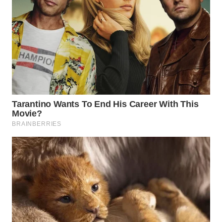
WN
NATUNA
WN
BINTAN
WN
MANDALIKA
WN
LIKUPANG
WN
LABUANBAJO
WN
BORNEO