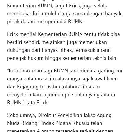
Kementerian BUMN, lanjut Erick, juga selalu
WN
BABEL
membuka diri untuk bekerja sama dengan banyak
pihak dalam memperbaiki BUMN.
WN
Erick menilai Kementerian BUMN tentu tidak bisa
SUMBAR
berdiri sendiri, melainkan juga memerlukan
WN
dukungan dari banyak pihak, termasuk aparat
SUMSEL
penegak hukum hingga kementerian teknis lain.
"Kita tidak mau lagi BUMN jadi menara gading, ini
WN
BENGKULU
eranya kolaborasi, itu alasannya sejak awal kami
dan Kejagung terus berkolaborasi dalam
WN
menyelesaikan sejumlah persoalan yang ada di
LAMPUNG
BUMN," kata Erick.
Sebelumnya, Direktur Penyidikan Jaksa Agung
WN
JATENG
Muda Bidang Tindak Pidana Khusus telah
menetapkan 4 orang tersangka terkait dengan