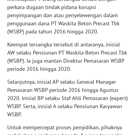
WN
perkara dugaan tindak pidana korupsi
NUSANTARA
penyimpangan dan atau penyelewengan dalam
penggunaan dana PT Waskita Beton Precast Tbk
WN
(WSBP) pada tahun 2016 hingga 2020.
JOGJA
Keempat tersangka tersebut di antaranya, inisial
WN
AW selaku Pensiunan PT Waskita Beton Precast Tbk
JATIM
(WSBP). Ia juga mantan Direktur Pemasaran WSBP
periode 2016 hingga 2020.
WN
BALI
Selanjutnya, inisial AP selaku General Manager
Pemasaran WSBP periode 2016 hingga Agustus
WN
2020. Inisial BP selaku Staf Ahli Pemasaran (expert)
KALBAR
WSBP. Serta, inisial A selaku Pensiunan Karyawan
WSBP.
WN
KALTENG
Untuk mempercepat proses penyidikan, pihaknya