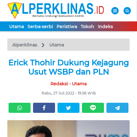
Utama
Serba-serbi
Peristiwa
Tokoh
Indeks
WAHANA
Tutup
TV
Alperklinas
Utama
Erick Thohir Dukung Kejagung
UTAMA
Usut WSBP dan PLN
SERBA-
Redaksi - Utama
SERBI
Rabu, 27 Juli 2022 - 19:38 WIB
PERISTIWA
TOKOH
Informasi