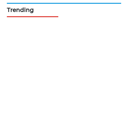
NEWS
Trending
BERKAT
NEWS
BERAMPU
NEWS
ANUGERAH
NEWS
AKHLAK
ID
PERAPKI
NEWS
SONYA