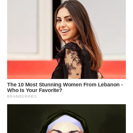
WN
INDRAMAYU
WN
KUNINGAN
WN
MAJALENGKA
WN
SUBANG
WN
SUKABUMI
WN
PURWAKARTA