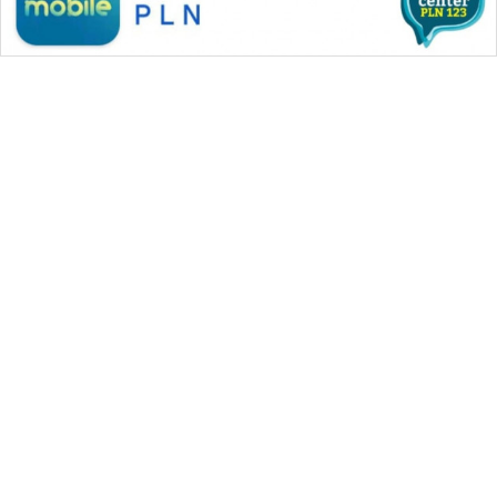
WAHANA MEDIA GROUP
|
|
|
WAHANA NEWS co
WAHANA TANI
WAHANA ADVOKAT
|
|
WAHANA INFRASTRUKTUR
WAHANA KONSUMEN
|
|
|
WAHANA LISTRIK
WAHANA TRAVEL
WAHANA TV
|
|
|
WAHANANEWS id
WAHANANEWS CO ID
WAHANANEWS NET
|
|
|
WAHANA SPORT ID
Wahana UMKM
Wahana Seleb