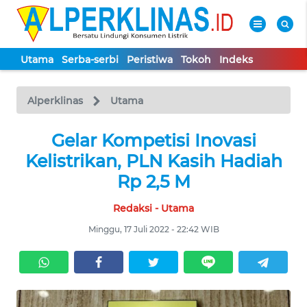
Utama
Serba-serbi
Peristiwa
Tokoh
Indeks
WAHANA
Tutup
TV
Alperklinas
Utama
UTAMA
Gelar Kompetisi Inovasi
Kelistrikan, PLN Kasih Hadiah
SERBA-
Rp 2,5 M
SERBI
Redaksi - Utama
PERISTIWA
Minggu, 17 Juli 2022 - 22:42 WIB
TOKOH
Informasi