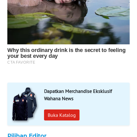
MAWAKA
ID
MARTABAT
NET
PLN
WATCH
MKLI
Dapatkan Merchandise Eksklusif
LPKKI
Wahana News
LKKI
Buka Katalog
KOPEKLIN
Pilihan Editor