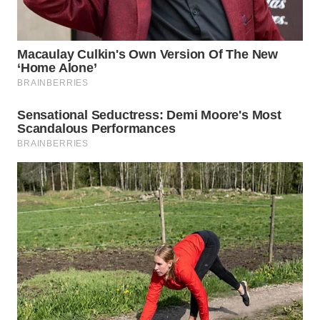
Wahana
Media
Group
WAHANA
NEWS
WAHANA
TANI
WAHANA
ADVOKAT
WAHANA
INFRASTRUKTUR
WAHANA
KONSUMEN