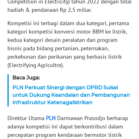
Competition in Electricity) tahun 2022 dengan total
hadiah & pendanaan Rp 2,5 miliar.
KARIR
Kompetisi ini terbagi dalam dua kategori, pertama
DISCLAIMER
kategori kompetisi konversi motor BBM ke listrik,
kedua kategori desain peralatan dan program
Wahana
bisnis pada bidang pertanian, peternakan,
News
Regional
perkebunan dan perikanan yang berbasis listrik
(Electrifying Agricultre).
WN
Baca Juga:
SUMUT
PLN Perkuat Sinergi dengan DPRD Sulsel
untuk Dukung Keandalan dan Pembangunan
WN
JAKARTA
Infrastruktur Ketenagalistrikan
Direktur Utama
PLN
Darmawan Prasodjo berharap
WN
JABAR
adanya kompetisi ini dapat berkontribusi dalam
percepatan program kendaraan bermotor listrik