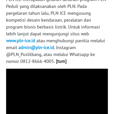
WN
Peduli yang dilaksanakan oleh PLN. Pada
KALTARA
pergelaran tahun lalu, PLN ICE mengusung
kompetisi desain kendaraan, peralatan dan
WN
program bisnis berbasis listrik. Untuk informasi
KALSEL
lebih lanjut dapat mengunjungi situs web
www.pln-ice.id
atau menghubungi panitia melalui
WN
KALTIM
email
admin@pln-ice.id
, Instagram
@PLN_Puslitbang, atau melalui Whatsapp ke
WN
nomor 0812-8666-4005.
[tum]
SULSEL
WN
GORONTALO
WN
SULUT