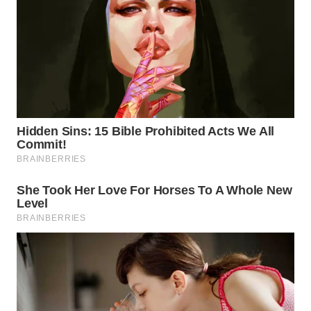
WN
PRIANGAN
TIMUR
WN
SEMARANG
WN
SOLO
WN
BOROBUDUR
WN
MADURA
WN
SURABAYA