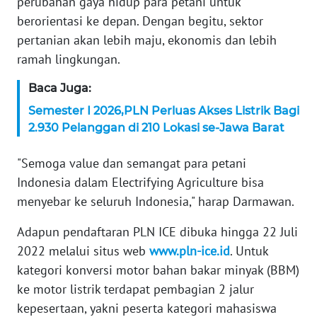
perubahan gaya hidup para petani untuk
WN
berorientasi ke depan. Dengan begitu, sektor
SERAMBI
pertanian akan lebih maju, ekonomis dan lebih
ramah lingkungan.
WN
JAMBI
Baca Juga:
Semester I 2026,PLN Perluas Akses Listrik Bagi
WN
2.930 Pelanggan di 210 Lokasi se-Jawa Barat
SULTRA
"Semoga value dan semangat para petani
WN
Indonesia dalam Electrifying Agriculture bisa
NTB
menyebar ke seluruh Indonesia," harap Darmawan.
WN
Adapun pendaftaran PLN ICE dibuka hingga 22 Juli
SULTENG
2022 melalui situs web
www.pln-ice.id
. Untuk
kategori konversi motor bahan bakar minyak (BBM)
WN
ke motor listrik terdapat pembagian 2 jalur
SULBAR
kepesertaan, yakni peserta kategori mahasiswa