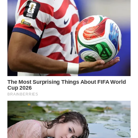
WAHANA
DESA
WISATA
LAPAK
WAHANA
Wahana
Network
KONSUMEN
LISTRIK
MASYARAKAT
KELISTRIKAN
WALINKI
ID