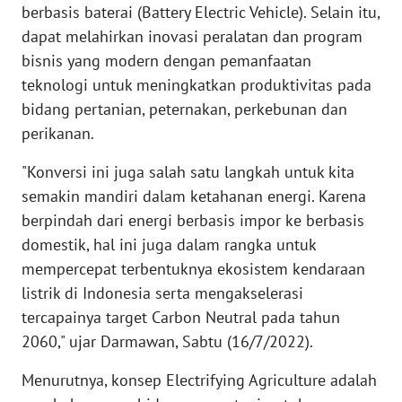
WN
berbasis baterai (Battery Electric Vehicle). Selain itu,
BANTEN
dapat melahirkan inovasi peralatan dan program
bisnis yang modern dengan pemanfaatan
WN
teknologi untuk meningkatkan produktivitas pada
NTT
bidang pertanian, peternakan, perkebunan dan
perikanan.
WN
KEPRI
"Konversi ini juga salah satu langkah untuk kita
semakin mandiri dalam ketahanan energi. Karena
WN
berpindah dari energi berbasis impor ke berbasis
PAPUA
domestik, hal ini juga dalam rangka untuk
mempercepat terbentuknya ekosistem kendaraan
WN
PAPUA
listrik di Indonesia serta mengakselerasi
BARAT
tercapainya target Carbon Neutral pada tahun
2060," ujar Darmawan, Sabtu (16/7/2022).
WN
RIAU
Menurutnya, konsep Electrifying Agriculture adalah