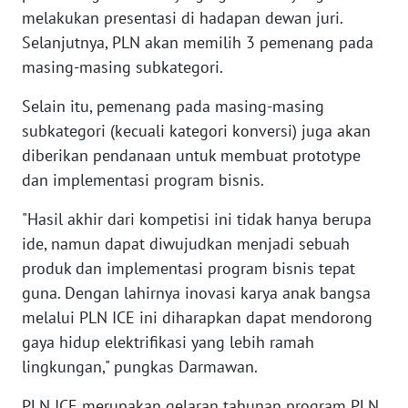
WN
melakukan presentasi di hadapan dewan juri.
NUSANTARA
Selanjutnya, PLN akan memilih 3 pemenang pada
masing-masing subkategori.
WN
JOGJA
Selain itu, pemenang pada masing-masing
subkategori (kecuali kategori konversi) juga akan
WN
diberikan pendanaan untuk membuat prototype
JATIM
dan implementasi program bisnis.
WN
"Hasil akhir dari kompetisi ini tidak hanya berupa
BALI
ide, namun dapat diwujudkan menjadi sebuah
produk dan implementasi program bisnis tepat
WN
guna. Dengan lahirnya inovasi karya anak bangsa
KALBAR
melalui PLN ICE ini diharapkan dapat mendorong
gaya hidup elektrifikasi yang lebih ramah
WN
lingkungan," pungkas Darmawan.
KALTENG
PLN ICE merupakan gelaran tahunan program PLN