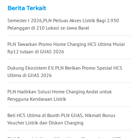
Berita Terkait
WN
TAPANULI
Semester I 2026,PLN Perluas Akses Listrik Bagi 2.930
SELATAN
Pelanggan di 210 Lokasi se-Jawa Barat
WN
TANJUNG
PLN Tawarkan Promo Home Charging HCS Ultima Mulai
LESUNG
Rp12 Jutaan di GIIAS 2026
WN
Dukung Ekosistem EV, PLN Berikan Promo Spesial HCS
KARO
Ultima di GIIAS 2026
WN
PLN Hadirkan Solusi Home Charging Andal untuk
SIMALUNGUN
Pengguna Kendaraan Listrik
WN
Beli HCS Ultima di Booth PLN GIIAS, Nikmati Bonus
LABUHANBATU
Voucher Listrik dan Diskon Charging
WN