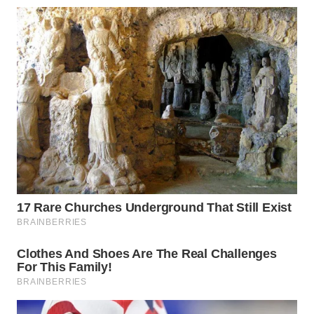
WAHANA
SPORT
WAHANA
UMKM
WAHANA
SELEB
WAHANA
PERSONA
WAHANA
OTOMOTIF
WAHANA
HEALTH