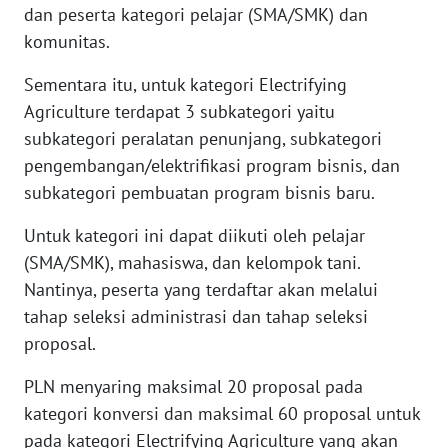
dan peserta kategori pelajar (SMA/SMK) dan
WN
komunitas.
BABEL
Sementara itu, untuk kategori Electrifying
WN
Agriculture terdapat 3 subkategori yaitu
SUMBAR
subkategori peralatan penunjang, subkategori
pengembangan/elektrifikasi program bisnis, dan
WN
SUMSEL
subkategori pembuatan program bisnis baru.
Untuk kategori ini dapat diikuti oleh pelajar
WN
(SMA/SMK), mahasiswa, dan kelompok tani.
BENGKULU
Nantinya, peserta yang terdaftar akan melalui
tahap seleksi administrasi dan tahap seleksi
WN
LAMPUNG
proposal.
PLN menyaring maksimal 20 proposal pada
WN
JATENG
kategori konversi dan maksimal 60 proposal untuk
pada kategori Electrifying Agriculture yang akan