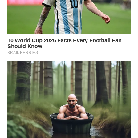
WN
BOGOR
WN
DEPOK
WN
TAPANULI
UTARA
WN
SAMOSIR
WN
PADANG
LAWAS
WN