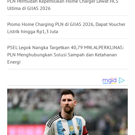
PLN Permudah Kepemilikan Home Charger Lewat HCS
TAPANULI
Ultima di GIIAS 2026
TENGAH
Promo Home Charging PLN di GIIAS 2026, Dapat Voucher
WN DELI
Listrik hingga Rp1,3 Juta
SERDANG
PSEL Legok Nangka Targetkan 40,79 MW, ALPERKLINAS:
WN
TEBING
PLN Menghubungkan Solusi Sampah dan Ketahanan
TINGGI
Energi
WN
PAKPAK
WN
KARAWANG
WN
BEKASI