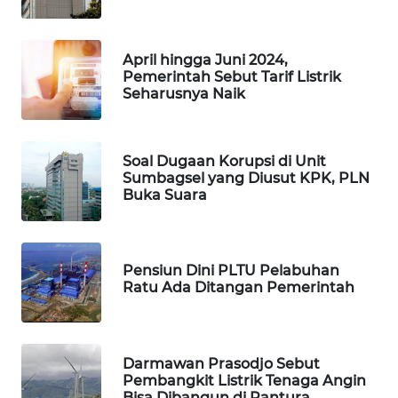
SIBARAGAS
NEWS
April hingga Juni 2024,
Pemerintah Sebut Tarif Listrik
METRO
Seharusnya Naik
SIANTAR
NEWS
Soal Dugaan Korupsi di Unit
METRO
Sumbagsel yang Diusut KPK, PLN
MEDAN
Buka Suara
NEWS
METRO
JAKARTA
Pensiun Dini PLTU Pelabuhan
NEWS
Ratu Ada Ditangan Pemerintah
KRT
NEWS
Darmawan Prasodjo Sebut
Pembangkit Listrik Tenaga Angin
Bisa Dibangun di Pantura