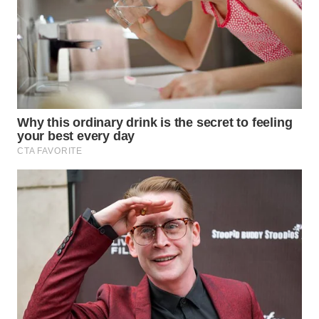
WN
NATUNA
WN
BINTAN
WN
MANDALIKA
WN
LIKUPANG
WN
LABUANBAJO
WN
BORNEO