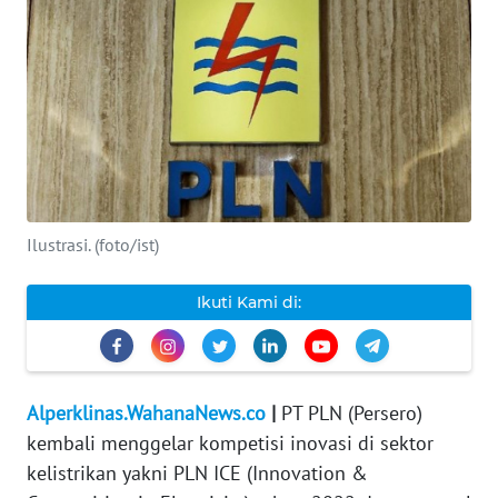
INDEKS
BERITA
KONTAK
KAMI
INFO
IKLAN
Ilustrasi. (foto/ist)
TENTANG
Ikuti Kami di:
KAMI
PEDOMAN
MEDIA
Alperklinas.WahanaNews.co
|
PT PLN (Persero)
SIBER
kembali menggelar kompetisi inovasi di sektor
kelistrikan yakni PLN ICE (Innovation &
REDAKSI