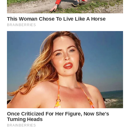
WAHANA
LISTRIK
WAHANA
TRAVEL
WAHANA
TV
WAHANANEWS
ID
WAHANANEWS
CO ID
WAHANANEWS
NET