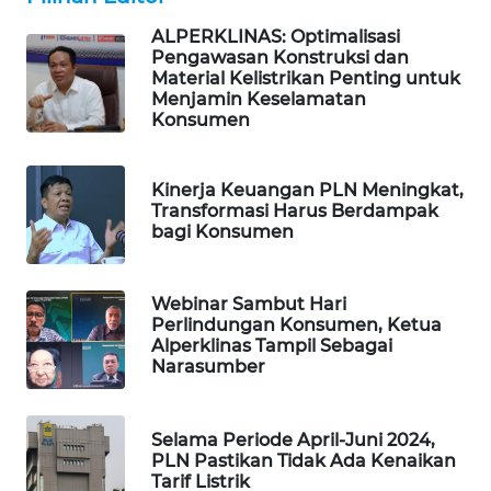
PORTAL
KONSUMEN
ALPERKLINAS: Optimalisasi
Pengawasan Konstruksi dan
Material Kelistrikan Penting untuk
FORWAMKI
Menjamin Keselamatan
Konsumen
ALPERKLINAS
Kinerja Keuangan PLN Meningkat,
FORJASIDA
Transformasi Harus Berdampak
bagi Konsumen
TAMBANG
NEWS
Webinar Sambut Hari
Perlindungan Konsumen, Ketua
Alperklinas Tampil Sebagai
SITUNGIR
Narasumber
NEWS
SIDIKALANG
Selama Periode April-Juni 2024,
NEWS
PLN Pastikan Tidak Ada Kenaikan
Tarif Listrik