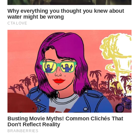
SUMEDANG
WN
CIANJUR
WN
KEPULAUAN
SERIBU
WN
TANGERANG
WN
BINJAI
WN
CIREBON