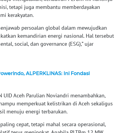
misi, tetapi juga membantu memberdayakan
i kerakyatan.
 menjawab persoalan global dalam mewujudkan
katkan kemandirian energi nasional. Hal tersebut
ntal, social, dan governance (ESG),” ujar
owerindo, ALPERKLINAS: Ini Fondasi
LN UID Aceh Parulian Noviandri menambahkan,
mampu memperkuat kelistrikan di Aceh sekaligus
il menuju energi terbarukan.
ling cepat, tetapi mahal secara operasional,
elatif terus meningkat. Apabila PLTBm 12 MW