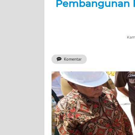
Pembangunan P
BERITA
KONTAK
KAMI
Kami
INFO
IKLAN
Komentar
TENTANG
KAMI
PEDOMAN
MEDIA
SIBER
REDAKSI
KARIR