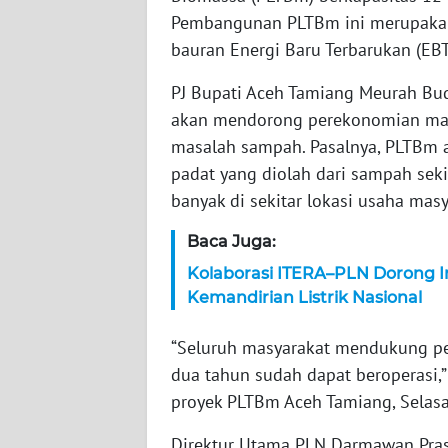
Pembangunan PLTBm ini merupakan
WN
NTT
bauran Energi Baru Terbarukan (EBT
PJ Bupati Aceh Tamiang Meurah Bu
WN
akan mendorong perekonomian mas
KEPRI
masalah sampah. Pasalnya, PLTBm a
padat yang diolah dari sampah seki
WN
PAPUA
banyak di sekitar lokasi usaha masy
Baca Juga:
WN
PAPUA
Kolaborasi ITERA–PLN Dorong I
BARAT
Kemandirian Listrik Nasional
WN
“Seluruh masyarakat mendukung p
RIAU
dua tahun sudah dapat beroperasi,
proyek PLTBm Aceh Tamiang, Selasa 
WN
SERAMBI
Direktur Utama PLN Darmawan Pras