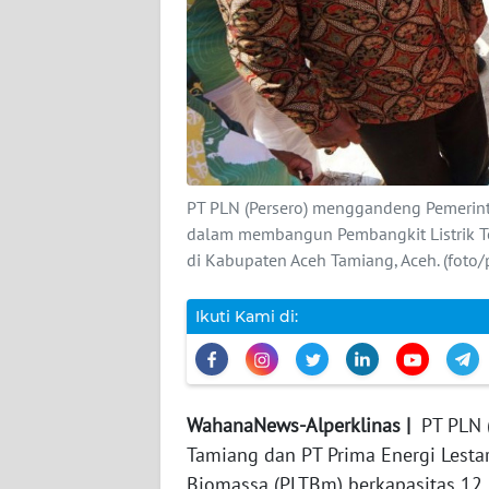
DISCLAIMER
Wahana
News
Regional
WN
PT PLN (Persero) menggandeng Pemerint
SUMUT
dalam membangun Pembangkit Listrik T
di Kabupaten Aceh Tamiang, Aceh. (foto/
WN
JAKARTA
Ikuti Kami di:
WN
JABAR
WahanaNews-Alperklinas |
PT PLN (
WN
Tamiang dan PT Prima Energi Lest
BANTEN
Biomassa (PLTBm) berkapasitas 12