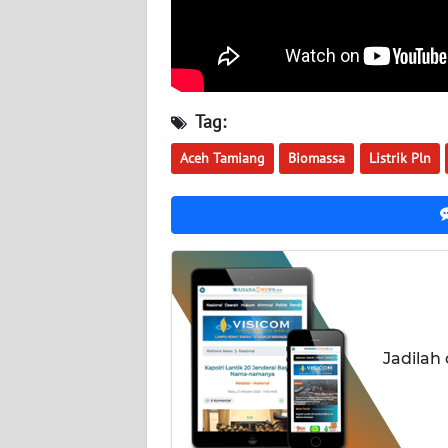
WN
KALSEL
WN
Tag:
KALTIM
Aceh Tamiang
Biomassa
Listrik Pln
WN
SULSEL
WN
GORONTALO
WN
SULUT
Jadilah
WN
MALUKU