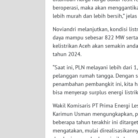
beroperasi, maka akan menggantika
WN
lebih murah dan lebih bersih,” jelas
SUMBAR
Noviandri melanjutkan, kondisi lis
WN
daya mampu sebesar 822 MW serta
SUMSEL
kelistrikan Aceh akan semakin an
tahun 2024.
WN
BENGKULU
“Saat ini, PLN melayani lebih dari 
pelanggan rumah tangga. Dengan si
WN
penambahan pembangkit ini, kita h
LAMPUNG
bisa menyerap surplus energi listrik
WN
Wakil Komisaris PT Prima Energi Le
JATENG
Karimun Usman mengungkapkan, pem
beberapa tahun terakhir ini ditarg
WN
mengatakan, mulai direalisasikan
NUSANTARA