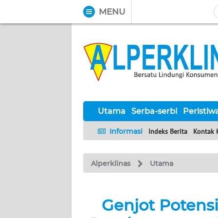
MENU
WAHANA
Tutup
TV
UTAMA
SERBA-
SERBI
Utama
Serba-serbi
Peristiw
Informasi
Indeks Berita
Kontak 
PERISTIWA
Alperklinas
Utama
TOKOH
Informasi
Genjot Potensi
INDEKS