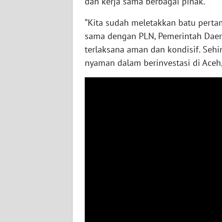
dan kerja sama berbagai pihak.
WN
“Kita sudah meletakkan batu perta
JOGJA
sama dengan PLN, Pemerintah Daerah,
terlaksana aman dan kondisif. Sehin
WN
nyaman dalam berinvestasi di Aceh
JATIM
WN
BALI
WN
KALBAR
WN
KALTENG
WN
KALTARA