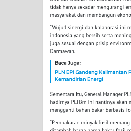
tidak hanya sekadar mengurangi e
WN
masyarakat dan membangun ekonom
JAMBI
“Wujud sinergi dan kolaborasi ini
WN
indonesia yang bersih serta mening
SULTRA
juga sesuai dengan prisip environme
Darmawan.
WN
NTB
Baca Juga:
PLN EPI Gandeng Kalimantan P
WN
Kemandirian Energi
SULTENG
Sementara itu, General Manager P
WN
hadirnya PLTBm ini nantinya akan 
SULBAR
mengganti bahan bakar berbasis fos
WN
“Pembakaran minyak fosil memang pa
BABEL
ditambah harga harga bakar fosil r