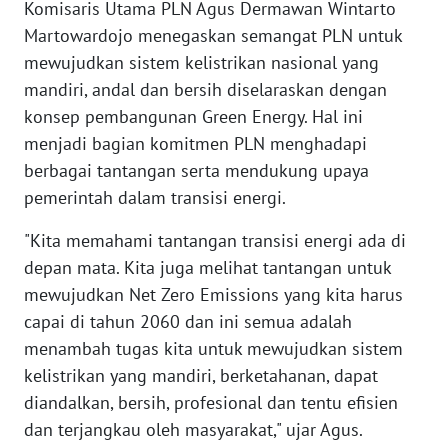
WN
Komisaris Utama PLN Agus Dermawan Wintarto
BANTEN
Martowardojo menegaskan semangat PLN untuk
mewujudkan sistem kelistrikan nasional yang
WN
mandiri, andal dan bersih diselaraskan dengan
NTT
konsep pembangunan Green Energy. Hal ini
menjadi bagian komitmen PLN menghadapi
WN
berbagai tantangan serta mendukung upaya
KEPRI
pemerintah dalam transisi energi.
WN
"Kita memahami tantangan transisi energi ada di
PAPUA
depan mata. Kita juga melihat tantangan untuk
mewujudkan Net Zero Emissions yang kita harus
WN
capai di tahun 2060 dan ini semua adalah
PAPUA
BARAT
menambah tugas kita untuk mewujudkan sistem
kelistrikan yang mandiri, berketahanan, dapat
WN
diandalkan, bersih, profesional dan tentu efisien
RIAU
dan terjangkau oleh masyarakat," ujar Agus.