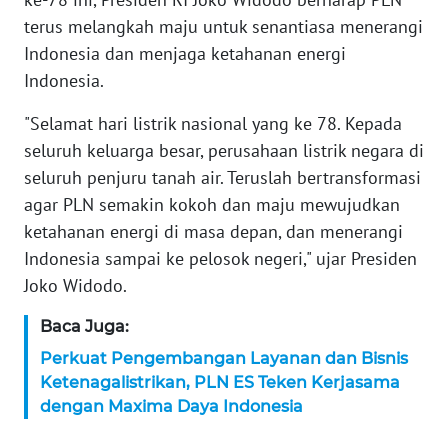
terus melangkah maju untuk senantiasa menerangi
KARIR
Indonesia dan menjaga ketahanan energi
Indonesia.
DISCLAIMER
"Selamat hari listrik nasional yang ke 78. Kepada
Wahana
seluruh keluarga besar, perusahaan listrik negara di
News
seluruh penjuru tanah air. Teruslah bertransformasi
Regional
agar PLN semakin kokoh dan maju mewujudkan
ketahanan energi di masa depan, dan menerangi
WN
SUMUT
Indonesia sampai ke pelosok negeri," ujar Presiden
Joko Widodo.
WN
Baca Juga:
JAKARTA
Perkuat Pengembangan Layanan dan Bisnis
WN
Ketenagalistrikan, PLN ES Teken Kerjasama
JABAR
dengan Maxima Daya Indonesia