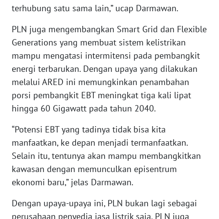
WN
terhubung satu sama lain,” ucap Darmawan.
MALUKU
PLN juga mengembangkan Smart Grid dan Flexible
WN
Generations yang membuat sistem kelistrikan
MALUT
mampu mengatasi intermitensi pada pembangkit
energi terbarukan. Dengan upaya yang dilakukan
WN
melalui ARED ini memungkinkan penambahan
DAIRI
porsi pembangkit EBT meningkat tiga kali lipat
hingga 60 Gigawatt pada tahun 2040.
WN
DANAU
“Potensi EBT yang tadinya tidak bisa kita
TOBA
manfaatkan, ke depan menjadi termanfaatkan.
Selain itu, tentunya akan mampu membangkitkan
WN
kawasan dengan memunculkan episentrum
NIAS
ekonomi baru,” jelas Darmawan.
WN
Dengan upaya-upaya ini, PLN bukan lagi sebagai
LANGKAT
perusahaan penyedia jasa listrik saja. PLN juga