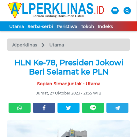
Utama
Serba-serbi
Peristiwa
Tokoh
Indeks
WAHANA
Tutup
TV
Alperklinas
Utama
UTAMA
HLN Ke-78, Presiden Jokowi
Beri Selamat ke PLN
SERBA-
Sopian Simanjuntak - Utama
SERBI
Jumat, 27 Oktober 2023 - 21:55 WIB
PERISTIWA
TOKOH
Informasi