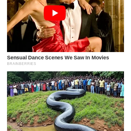
WN
PRIANGAN
TIMUR
WN
SEMARANG
WN
SOLO
WN
BOROBUDUR
WN
MADURA
WN
SURABAYA