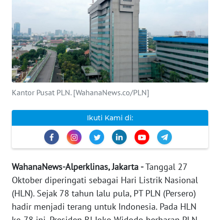
INDEKS
BERITA
KONTAK
KAMI
Kantor Pusat PLN. [WahanaNews.co/PLN]
INFO
IKLAN
Ikuti Kami di:
TENTANG
KAMI
PEDOMAN
WahanaNews-Alperklinas, Jakarta -
Tanggal 27
MEDIA
Oktober diperingati sebagai Hari Listrik Nasional
SIBER
(HLN). Sejak 78 tahun lalu pula, PT PLN (Persero)
hadir menjadi terang untuk Indonesia. Pada HLN
REDAKSI
ke-78 ini, Presiden RI Joko Widodo berharap PLN