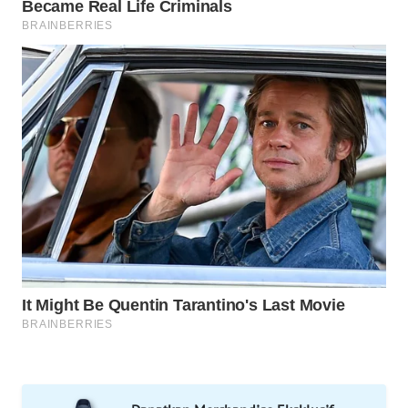
NEWS
BERKAT
NEWS
BERAMPU
NEWS
ANUGERAH
NEWS
AKHLAK
ID
PERAPKI
NEWS
SONYA