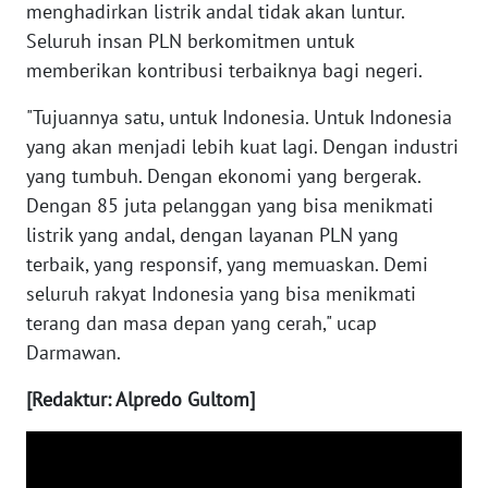
menghadirkan listrik andal tidak akan luntur.
TAPANULI
TENGAH
Seluruh insan PLN berkomitmen untuk
memberikan kontribusi terbaiknya bagi negeri.
WN DELI
SERDANG
"Tujuannya satu, untuk Indonesia. Untuk Indonesia
yang akan menjadi lebih kuat lagi. Dengan industri
WN
yang tumbuh. Dengan ekonomi yang bergerak.
TEBING
Dengan 85 juta pelanggan yang bisa menikmati
TINGGI
listrik yang andal, dengan layanan PLN yang
terbaik, yang responsif, yang memuaskan. Demi
WN
seluruh rakyat Indonesia yang bisa menikmati
PAKPAK
terang dan masa depan yang cerah," ucap
Darmawan.
WN
KARAWANG
[Redaktur: Alpredo Gultom]
WN
BEKASI