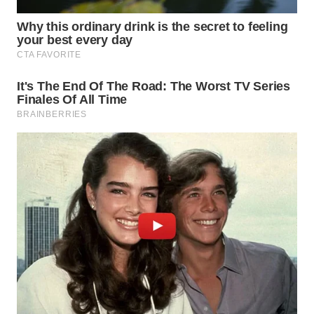
WAHANA
DESA
WISATA
LAPAK
WAHANA
Wahana
Network
KONSUMEN
LISTRIK
MASYARAKAT
KELISTRIKAN
WALINKI
ID