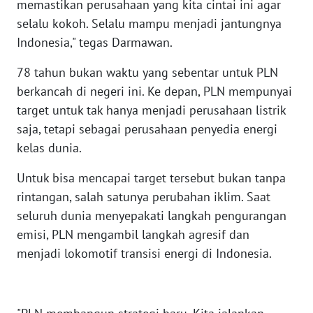
memastikan perusahaan yang kita cintai ini agar
WN
selalu kokoh. Selalu mampu menjadi jantungnya
NUSANTARA
Indonesia," tegas Darmawan.
WN
78 tahun bukan waktu yang sebentar untuk PLN
JOGJA
berkancah di negeri ini. Ke depan, PLN mempunyai
target untuk tak hanya menjadi perusahaan listrik
WN
saja, tetapi sebagai perusahaan penyedia energi
JATIM
kelas dunia.
WN
Untuk bisa mencapai target tersebut bukan tanpa
BALI
rintangan, salah satunya perubahan iklim. Saat
seluruh dunia menyepakati langkah pengurangan
WN
KALBAR
emisi, PLN mengambil langkah agresif dan
menjadi lokomotif transisi energi di Indonesia.
WN
KALTENG