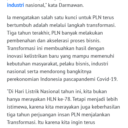
industri
nasional," kata Darmawan.
WN
BABEL
Ia mengatakan salah satu kunci untuk PLN terus
bertumbuh adalah melalui langkah transformasi.
WN
Tiga tahun terakhir, PLN banyak melakukan
SUMBAR
pembenahan dan akselerasi proses bisnis.
Transformasi ini membuahkan hasil dengan
WN
SUMSEL
inovasi kelistrikan baru yang mampu memenuhi
kebutuhan masyarakat, pelaku bisnis, industri
WN
nasional serta mendorong bangkitnya
BENGKULU
perekonomian Indonesia pascapandemi Covid-19.
WN
"Di Hari Listrik Nasional tahun ini, kita bukan
LAMPUNG
hanya merayakan HLN ke-78. Tetapi menjadi lebih
istimewa, karena kita merayakan juga keberhasilan
WN
tiga tahun perjuangan insan PLN menjalankan
JATENG
Transformasi. Itu karena kita ingin terus