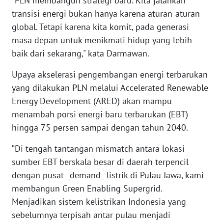
"PLN membangun strategi baru. Kita jalankan
WN
transisi energi bukan hanya karena aturan-aturan
KALTARA
global. Tetapi karena kita komit, pada generasi
masa depan untuk menikmati hidup yang lebih
WN
KALSEL
baik dari sekarang," kata Darmawan.
Upaya akselerasi pengembangan energi terbarukan
WN
yang dilakukan PLN melalui Accelerated Renewable
KALTIM
Energy Development (ARED) akan mampu
menambah porsi energi baru terbarukan (EBT)
WN
SULSEL
hingga 75 persen sampai dengan tahun 2040.
“Di tengah tantangan mismatch antara lokasi
WN
sumber EBT berskala besar di daerah terpencil
GORONTALO
dengan pusat _demand_ listrik di Pulau Jawa, kami
WN
membangun Green Enabling Supergrid.
SULUT
Menjadikan sistem kelistrikan Indonesia yang
sebelumnya terpisah antar pulau menjadi