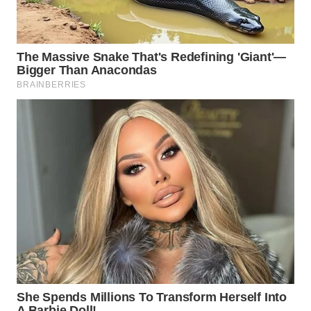
WN
NATUNA
WN
BINTAN
WN
MANDALIKA
WN
LIKUPANG
WN
LABUANBAJO
WN
BORNEO