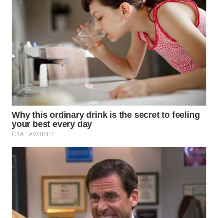
WAHANA
LISTRIK
WAHANA
TRAVEL
WAHANA
TV
WAHANANEWS
ID
WAHANANEWS
CO ID
WAHANANEWS
NET