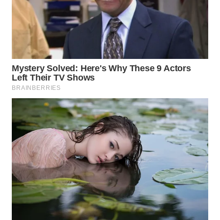
WAHANA
SPORT
WAHANA
UMKM
WAHANA
SELEB
WAHANA
PERSONA
WAHANA
OTOMOTIF
WAHANA
HEALTH