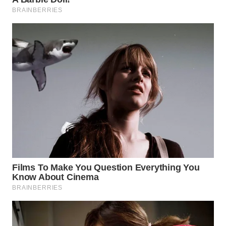
Wahana
Media
Group
WAHANA
NEWS
WAHANA
TANI
WAHANA
ADVOKAT
WAHANA
INFRASTRUKTUR
WAHANA
KONSUMEN