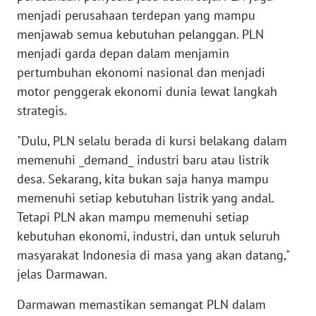
menjadi perusahaan terdepan yang mampu
WN
TAPANULI
menjawab semua kebutuhan pelanggan. PLN
SELATAN
menjadi garda depan dalam menjamin
pertumbuhan ekonomi nasional dan menjadi
WN
motor penggerak ekonomi dunia lewat langkah
TANJUNG
strategis.
LESUNG
"Dulu, PLN selalu berada di kursi belakang dalam
WN
memenuhi _demand_ industri baru atau listrik
KARO
desa. Sekarang, kita bukan saja hanya mampu
memenuhi setiap kebutuhan listrik yang andal.
WN
Tetapi PLN akan mampu memenuhi setiap
SIMALUNGUN
kebutuhan ekonomi, industri, dan untuk seluruh
masyarakat Indonesia di masa yang akan datang,"
WN
LABUHANBATU
jelas Darmawan.
Darmawan memastikan semangat PLN dalam
WN