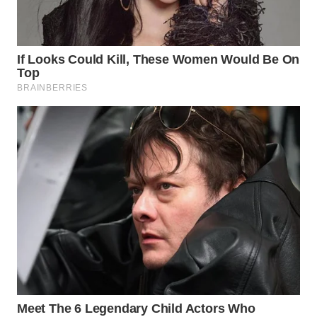
KARING
NEWS
JURNAL
MARITIM
HUMBANG
NEWS
GARONGGANG
NEWS
FISUELRI
ID
ENERGI
NEWS
CILEUNGSI