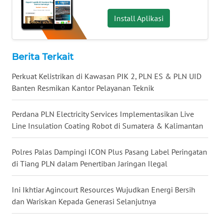
SUMEDANG
Install Aplikasi
WN
CIANJUR
Berita Terkait
WN
Perkuat Kelistrikan di Kawasan PIK 2, PLN ES & PLN UID
KEPULAUAN
Banten Resmikan Kantor Pelayanan Teknik
SERIBU
Perdana PLN Electricity Services Implementasikan Live
WN
TANGERANG
Line Insulation Coating Robot di Sumatera & Kalimantan
WN
Polres Palas Dampingi ICON Plus Pasang Label Peringatan
BINJAI
di Tiang PLN dalam Penertiban Jaringan Ilegal
WN
Ini Ikhtiar Agincourt Resources Wujudkan Energi Bersih
CIREBON
dan Wariskan Kepada Generasi Selanjutnya