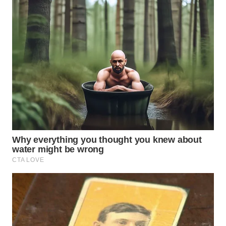
PORTAL
KONSUMEN
FORWAMKI
ALPERKLINAS
FORJASIDA
TAMBANG
NEWS
SITUNGIR
NEWS
SIDIKALANG
NEWS