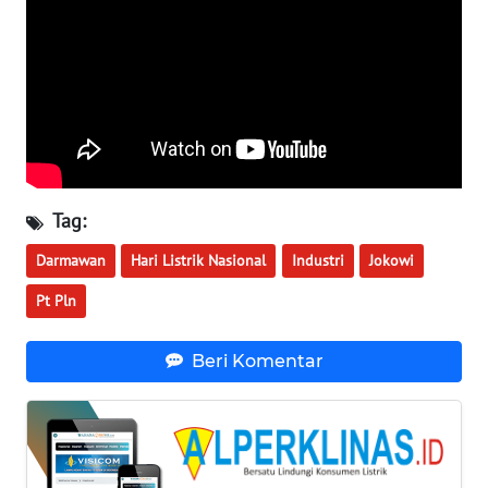
WN
BOGOR
WN
DEPOK
WN
TAPANULI
Tag:
UTARA
Darmawan
Hari Listrik Nasional
Industri
Jokowi
WN
Pt Pln
SAMOSIR
Beri Komentar
WN
PADANG
LAWAS
WN