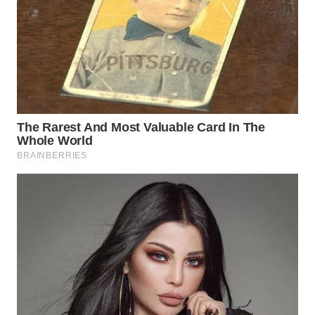
SIBARAGAS
NEWS
METRO
SIANTAR
NEWS
METRO
MEDAN
NEWS
METRO
JAKARTA
NEWS
KRT
NEWS