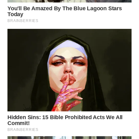
MAWAKA
ID
MARTABAT
NET
PLN
WATCH
MKLI
LPKKI
LKKI
KOPEKLIN