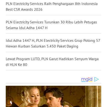
WN
PLN Electricity Services Raih Penghargaan 8th Indonesia
INDRAMAYU
Best CSR Awards 2026
WN
PLN Electricity Services Turunkan 30 Ribu Lebih Petugas
KUNINGAN
Selama Idul Adha 1447 H
WN
Idul Adha 1447 H, PLN Electricity Services Grup Potong 57
MAJALENGKA
Hewan Kurban Salurkan 5.450 Paket Daging
WN
Lewat Program LUTD, PLN Garut Hadirkan Senyum Warga
SUBANG
di HLN Ke 80
WN
SUKABUMI
WN
PURWAKARTA