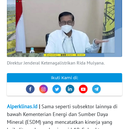
INDEKS
BERITA
KONTAK
KAMI
INFO
IKLAN
Direktur Jenderal Ketenagalistrikan Rida Mulyana.
TENTANG
Ikuti Kami di:
KAMI
PEDOMAN
MEDIA
Alperklinas.Id
|
Sama seperti subsektor lainnya di
SIBER
bawah Kementerian Energi dan Sumber Daya
Mineral (ESDM) yang mencatatkan kinerja yang
REDAKSI