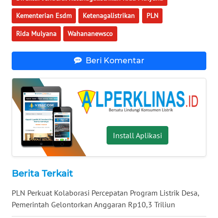
WN
Kementerian Esdm
Ketenagalistrikan
PLN
BOGOR
Rida Mulyana
Wahananewsco
WN
DEPOK
Beri Komentar
WN
TAPANULI
UTARA
WN
Install Aplikasi
SAMOSIR
WN
Berita Terkait
PADANG
LAWAS
PLN Perkuat Kolaborasi Percepatan Program Listrik Desa,
Pemerintah Gelontorkan Anggaran Rp10,3 Triliun
WN