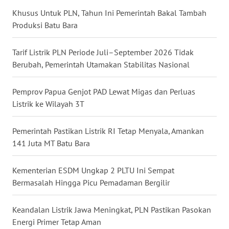
SUMEDANG
Khusus Untuk PLN, Tahun Ini Pemerintah Bakal Tambah
Produksi Batu Bara
WN
CIANJUR
Tarif Listrik PLN Periode Juli–September 2026 Tidak
Berubah, Pemerintah Utamakan Stabilitas Nasional
WN
KEPULAUAN
Pemprov Papua Genjot PAD Lewat Migas dan Perluas
SERIBU
Listrik ke Wilayah 3T
WN
TANGERANG
Pemerintah Pastikan Listrik RI Tetap Menyala, Amankan
141 Juta MT Batu Bara
WN
BINJAI
Kementerian ESDM Ungkap 2 PLTU Ini Sempat
Bermasalah Hingga Picu Pemadaman Bergilir
WN
CIREBON
Keandalan Listrik Jawa Meningkat, PLN Pastikan Pasokan
Energi Primer Tetap Aman