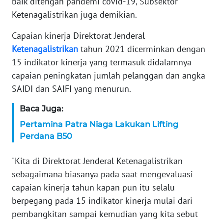
baik ditengah pandemi covid-19, Subsektor
Ketenagalistrikan juga demikian.
KARIR
Capaian kinerja Direktorat Jenderal
DISCLAIMER
Ketenagalistrikan
tahun 2021 dicerminkan dengan
15 indikator kinerja yang termasuk didalamnya
Wahana
capaian peningkatan jumlah pelanggan dan angka
News
SAIDI dan SAIFI yang menurun.
Regional
Baca Juga:
WN
Pertamina Patra Niaga Lakukan Lifting
SUMUT
Perdana B50
WN
"Kita di Direktorat Jenderal Ketenagalistrikan
JAKARTA
sebagaimana biasanya pada saat mengevaluasi
capaian kinerja tahun kapan pun itu selalu
WN
JABAR
berpegang pada 15 indikator kinerja mulai dari
pembangkitan sampai kemudian yang kita sebut