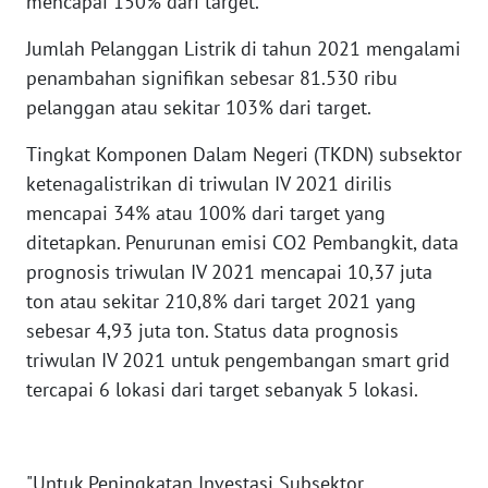
mencapai 150% dari target.
WN
NUSANTARA
Jumlah Pelanggan Listrik di tahun 2021 mengalami
penambahan signifikan sebesar 81.530 ribu
WN
pelanggan atau sekitar 103% dari target.
JOGJA
Tingkat Komponen Dalam Negeri (TKDN) subsektor
WN
ketenagalistrikan di triwulan IV 2021 dirilis
JATIM
mencapai 34% atau 100% dari target yang
ditetapkan. Penurunan emisi CO2 Pembangkit, data
WN
prognosis triwulan IV 2021 mencapai 10,37 juta
BALI
ton atau sekitar 210,8% dari target 2021 yang
sebesar 4,93 juta ton. Status data prognosis
WN
triwulan IV 2021 untuk pengembangan smart grid
KALBAR
tercapai 6 lokasi dari target sebanyak 5 lokasi.
WN
KALTENG
"Untuk Peningkatan Investasi Subsektor