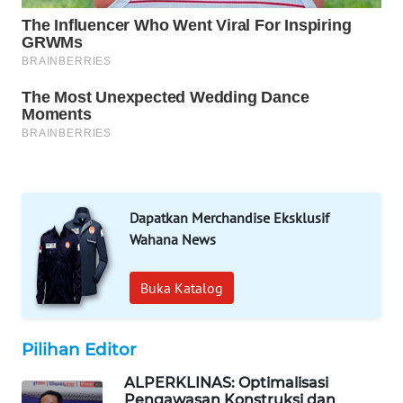
NEWS
BERKAT
NEWS
BERAMPU
NEWS
ANUGERAH
NEWS
Dapatkan Merchandise Eksklusif
Wahana News
AKHLAK
ID
Buka Katalog
PERAPKI
Pilihan Editor
NEWS
ALPERKLINAS: Optimalisasi
SONYA
Pengawasan Konstruksi dan