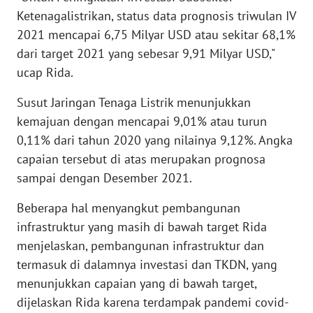
WN
Ketenagalistrikan, status data prognosis triwulan IV
KALTARA
2021 mencapai 6,75 Milyar USD atau sekitar 68,1%
dari target 2021 yang sebesar 9,91 Milyar USD,"
WN
ucap Rida.
KALSEL
Susut Jaringan Tenaga Listrik menunjukkan
WN
kemajuan dengan mencapai 9,01% atau turun
KALTIM
0,11% dari tahun 2020 yang nilainya 9,12%. Angka
capaian tersebut di atas merupakan prognosa
WN
sampai dengan Desember 2021.
SULSEL
Beberapa hal menyangkut pembangunan
WN
infrastruktur yang masih di bawah target Rida
GORONTALO
menjelaskan, pembangunan infrastruktur dan
termasuk di dalamnya investasi dan TKDN, yang
WN
SULUT
menunjukkan capaian yang di bawah target,
dijelaskan Rida karena terdampak pandemi covid-