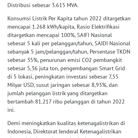
Distribusi sebesar 3.615 MVA.
WN
TAPANULI
Konsumsi Listrik Per Kapita tahun 2022 ditargetkan
SELATAN
mencapai 1.268 kWh/kapita, Rasio Elektrifikasi
ditargetkan mencapai 100%, SAIFI Nasional
WN
sebesar 5 kali per pelanggan/tahun, SAIDI Nasional
TANJUNG
LESUNG
sebanyak 5 jam/pelanggan/tahun, Persentase TKDN
sebesar 35%, penurunan emisi CO2 pembangkit
WN
sebesar 5,36 juta ton, pengembangan Smart Grid
KARO
di 5 lokasi, peningkatan investasi sebesar 7,55
Milyar USD, susut jaringan sebesar 8,93%, dan
WN
jumlah pelanggan listrik yang ditargetkan
SIMALUNGUN
bertambah 81.217 ribu pelanggan di tahun 2022
ini.
WN
LABUHANBATU
Demi meningkatkan kualitas ketenagalistrikan di
Indonesia, Direktorat Jenderal Ketenagalistrikan
WN