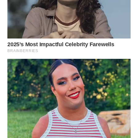
KARING
NEWS
JURNAL
MARITIM
HUMBANG
NEWS
GARONGGANG
NEWS
FISUELRI
ID
ENERGI
NEWS
CILEUNGSI