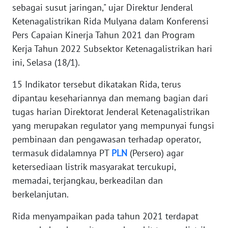
WN
sebagai susut jaringan," ujar Direktur Jenderal
BANTEN
Ketenagalistrikan Rida Mulyana dalam Konferensi
Pers Capaian Kinerja Tahun 2021 dan Program
WN
Kerja Tahun 2022 Subsektor Ketenagalistrikan hari
NTT
ini, Selasa (18/1).
WN
15 Indikator tersebut dikatakan Rida, terus
KEPRI
dipantau kesehariannya dan memang bagian dari
tugas harian Direktorat Jenderal Ketenagalistrikan
WN
yang merupakan regulator yang mempunyai fungsi
PAPUA
pembinaan dan pengawasan terhadap operator,
termasuk didalamnya PT
PLN
(Persero) agar
WN
PAPUA
ketersediaan listrik masyarakat tercukupi,
BARAT
memadai, terjangkau, berkeadilan dan
berkelanjutan.
WN
RIAU
Rida menyampaikan pada tahun 2021 terdapat