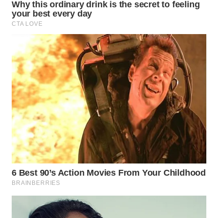
PORTAL
KONSUMEN
FORWAMKI
ALPERKLINAS
FORJASIDA
TAMBANG
NEWS
SITUNGIR
NEWS
SIDIKALANG
NEWS