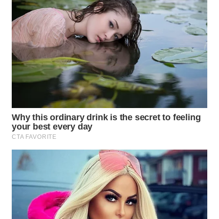
WN
NATUNA
WN
BINTAN
WN
MANDALIKA
WN
LIKUPANG
WN
LABUANBAJO
WN
BORNEO