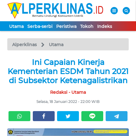
Utama
Serba-serbi
Peristiwa
Tokoh
Indeks
WAHANA
Tutup
TV
Alperklinas
Utama
UTAMA
Ini Capaian Kinerja
Kementerian ESDM Tahun 2021
SERBA-
di Subsektor Ketenagalistrikan
SERBI
Redaksi - Utama
PERISTIWA
Selasa, 18 Januari 2022 - 22:00 WIB
TOKOH
Informasi