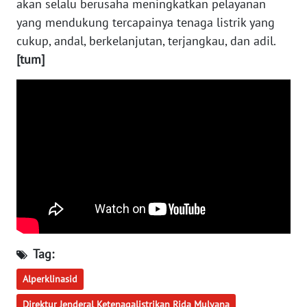
akan selalu berusaha meningkatkan pelayanan
TAPANULI
yang mendukung tercapainya tenaga listrik yang
TENGAH
cukup, andal, berkelanjutan, terjangkau, dan adil.
WN DELI
[tum]
SERDANG
WN
TEBING
TINGGI
WN
PAKPAK
WN
KARAWANG
Tag:
WN
Alperklinasid
BEKASI
Direktur Jenderal Ketenagalistrikan Rida Mulyana