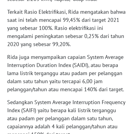
WN
Terkait Rasio Elektrifikasi, Rida mengatakan bahwa
BABEL
saat ini telah mencapai 99,45% dari target 2021
yang sebesar 100%. Rasio elektrifikasi ini
WN
SUMBAR
mengalami peningkatan sebesar 0,25% dari tahun
2020 yang sebesar 99,20%.
WN
Rida juga menyampaikan capaian System Average
SUMSEL
Interruption Duration Index (SAIDI), atau berapa
WN
lama listrik terganggu atau padam per pelanggan
BENGKULU
dalam satu tahun yaitu tercapai 6,00 jam
pelanggan/tahun atau mencapai 140% dari target.
WN
LAMPUNG
Sedangkan System Average Interruption Frequency
Index (SAIFI) yaitu berapa kali listrik terganggu
WN
atau padam per pelanggan dalam satu tahun,
JATENG
capaiannya adalah 4 kali pelanggan/tahun atau