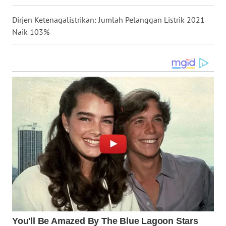
WN
INDRAMAYU
Dirjen Ketenagalistrikan: Jumlah Pelanggan Listrik 2021
Naik 103%
WN
KUNINGAN
WN
MAJALENGKA
WN
SUBANG
WN
SUKABUMI
WN
PURWAKARTA