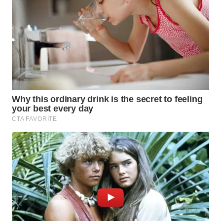
WAHANA
DESA
WISATA
LAPAK
WAHANA
Wahana
Network
KONSUMEN
LISTRIK
MASYARAKAT
KELISTRIKAN
WALINKI
ID