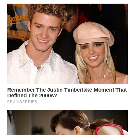
WAHANA
SPORT
WAHANA
UMKM
WAHANA
SELEB
WAHANA
PERSONA
WAHANA
OTOMOTIF
WAHANA
HEALTH