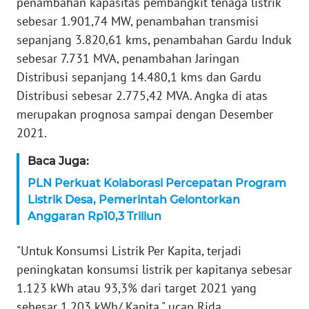
penambahan kapasitas pembangkit tenaga listrik
WN
sebesar 1.901,74 MW, penambahan transmisi
SERAMBI
sepanjang 3.820,61 kms, penambahan Gardu Induk
sebesar 7.731 MVA, penambahan Jaringan
WN
Distribusi sepanjang 14.480,1 kms dan Gardu
JAMBI
Distribusi sebesar 2.775,42 MVA. Angka di atas
merupakan prognosa sampai dengan Desember
WN
2021.
SULTRA
Baca Juga:
WN
PLN Perkuat Kolaborasi Percepatan Program
NTB
Listrik Desa, Pemerintah Gelontorkan
Anggaran Rp10,3 Triliun
WN
SULTENG
"Untuk Konsumsi Listrik Per Kapita, terjadi
peningkatan konsumsi listrik per kapitanya sebesar
WN
SULBAR
1.123 kWh atau 93,3% dari target 2021 yang
sebesar 1.203 kWh/ Kapita," ucap Rida.