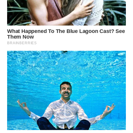
MAWAKA
ID
MARTABAT
NET
PLN
WATCH
MKLI
LPKKI
LKKI
KOPEKLIN