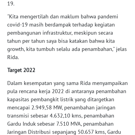
WN
19.
MALUKU
"Kita mengertilah dan maklum bahwa pandemi
covid-19 masih berdampak terhadap kegiatan
WN
MALUT
pembangunan infrastruktur, meskipun secara
tahun per tahun saya bisa katakan bahwa kita
WN
growth, kita tumbuh selalu ada penambahan," jelas
DAIRI
Rida.
WN
Target 2022
DANAU
TOBA
Dalam kesempatan yang sama Rida menyampaikan
pula rencana kerja 2022 di antaranya penambahan
WN
kapasitas pembangkit listrik yang ditargetkan
NIAS
mencapai 2.949,58 MW, penambahan jaringan
transmisi sebesar 4.632,10 kms, penambahan
WN
Gardu Induk sebesar 7.510 MVA, penambahan
LANGKAT
Jaringan Distribusi sepanjang 50.657 kms, Gardu