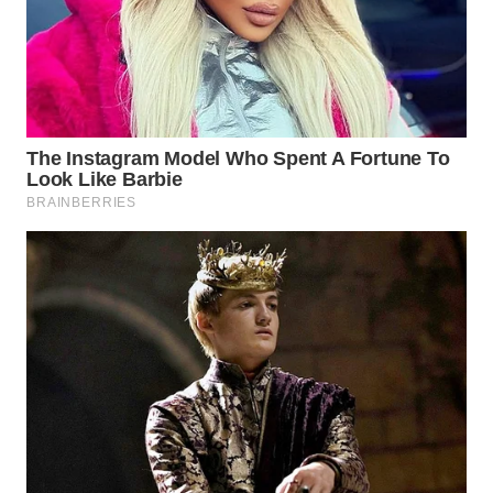
Wahana
Media
Group
WAHANA
NEWS
WAHANA
TANI
WAHANA
ADVOKAT
WAHANA
INFRASTRUKTUR
WAHANA
KONSUMEN