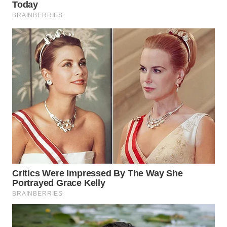
WN
PRIANGAN
TIMUR
WN
SEMARANG
WN
SOLO
WN
BOROBUDUR
WN
MADURA
WN
SURABAYA