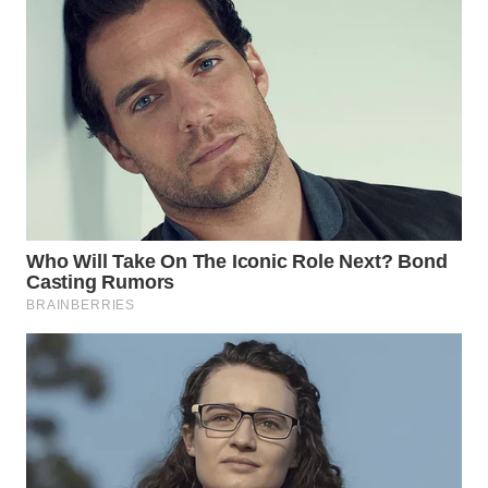
SIBARAGAS
NEWS
METRO
SIANTAR
NEWS
METRO
MEDAN
NEWS
METRO
JAKARTA
NEWS
KRT
NEWS