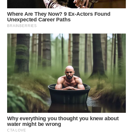
WAHANA
LISTRIK
WAHANA
TRAVEL
WAHANA
TV
WAHANANEWS
ID
WAHANANEWS
CO ID
WAHANANEWS
NET