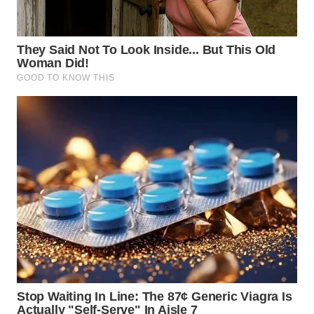
TAPANULI
TENGAH
WN DELI
SERDANG
WN
TEBING
TINGGI
WN
PAKPAK
WN
KARAWANG
WN
BEKASI