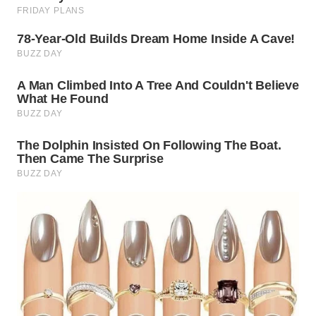
WN
BOGOR
WN
DEPOK
WN
TAPANULI
UTARA
WN
SAMOSIR
WN
PADANG
LAWAS
WN