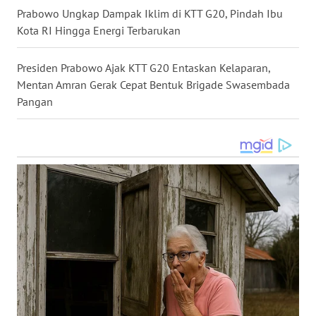
Prabowo Ungkap Dampak Iklim di KTT G20, Pindah Ibu
WN
Kota RI Hingga Energi Terbarukan
TAPANULI
SELATAN
Presiden Prabowo Ajak KTT G20 Entaskan Kelaparan,
WN
Mentan Amran Gerak Cepat Bentuk Brigade Swasembada
TANJUNG
Pangan
LESUNG
WN
KARO
WN
SIMALUNGUN
WN
LABUHANBATU
WN