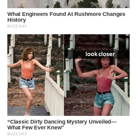
WN
NATUNA
WN
BINTAN
WN
MANDALIKA
WN
LIKUPANG
WN
LABUANBAJO
WN
BORNEO