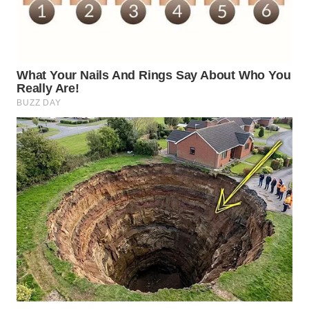
SUMEDANG
WN
CIANJUR
WN
KEPULAUAN
SERIBU
WN
TANGERANG
WN
BINJAI
WN
CIREBON