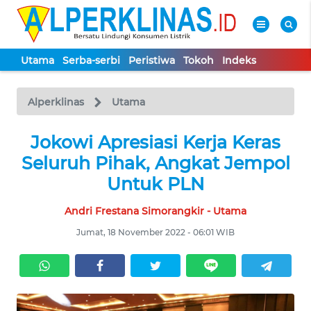
Utama
Serba-serbi
Peristiwa
Tokoh
Indeks
WAHANA
Tutup
TV
Alperklinas
Utama
UTAMA
Jokowi Apresiasi Kerja Keras
Seluruh Pihak, Angkat Jempol
SERBA-
Untuk PLN
SERBI
Andri Frestana Simorangkir - Utama
PERISTIWA
Jumat, 18 November 2022 - 06:01 WIB
TOKOH
Informasi