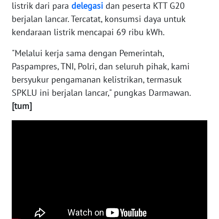
listrik dari para
delegasi
dan peserta KTT G20
WN
NUSANTARA
berjalan lancar. Tercatat, konsumsi daya untuk
kendaraan listrik mencapai 69 ribu kWh.
WN
"Melalui kerja sama dengan Pemerintah,
JOGJA
Paspampres, TNI, Polri, dan seluruh pihak, kami
bersyukur pengamanan kelistrikan, termasuk
WN
JATIM
SPKLU ini berjalan lancar," pungkas Darmawan.
[tum]
WN
BALI
WN
KALBAR
WN
KALTENG