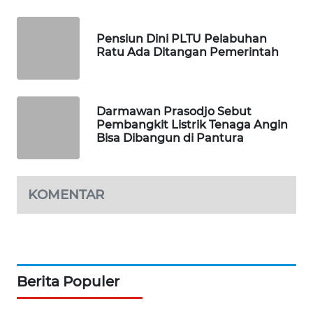
WAHANA
DESA
WISATA
Pensiun Dini PLTU Pelabuhan
Ratu Ada Ditangan Pemerintah
LAPAK
WAHANA
Darmawan Prasodjo Sebut
Wahana
Pembangkit Listrik Tenaga Angin
Network
Bisa Dibangun di Pantura
KONSUMEN
LISTRIK
KOMENTAR
MASYARAKAT
KELISTRIKAN
WALINKI
Berita Populer
ID