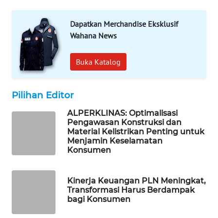
WAHANA
LISTRIK
Dapatkan Merchandise Eksklusif
Wahana News
WAHANA
TRAVEL
Buka Katalog
WAHANA
TV
Pilihan Editor
ALPERKLINAS: Optimalisasi
WAHANANEWS
Pengawasan Konstruksi dan
ID
Material Kelistrikan Penting untuk
Menjamin Keselamatan
Konsumen
WAHANANEWS
CO ID
Kinerja Keuangan PLN Meningkat,
WAHANANEWS
Transformasi Harus Berdampak
bagi Konsumen
NET