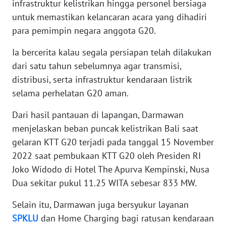
infrastruktur kelistrikan hingga personel bersiaga
WN
untuk memastikan kelancaran acara yang dihadiri
BABEL
para pemimpin negara anggota G20.
WN
Ia bercerita kalau segala persiapan telah dilakukan
SUMBAR
dari satu tahun sebelumnya agar transmisi,
distribusi, serta infrastruktur kendaraan listrik
WN
selama perhelatan G20 aman.
SUMSEL
Dari hasil pantauan di lapangan, Darmawan
WN
menjelaskan beban puncak kelistrikan Bali saat
BENGKULU
gelaran KTT G20 terjadi pada tanggal 15 November
2022 saat pembukaan KTT G20 oleh Presiden RI
WN
Joko Widodo di Hotel The Apurva Kempinski, Nusa
LAMPUNG
Dua sekitar pukul 11.25 WITA sebesar 833 MW.
WN
Selain itu, Darmawan juga bersyukur layanan
JATENG
SPKLU
dan Home Charging bagi ratusan kendaraan