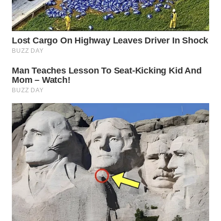
WN
PRIANGAN
TIMUR
WN
SEMARANG
WN
SOLO
WN
BOROBUDUR
WN
MADURA
WN
SURABAYA