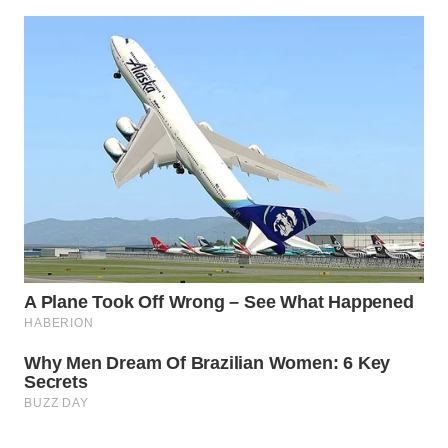
Wahana
Media
Group
WAHANA
NEWS
WAHANA
TANI
WAHANA
ADVOKAT
WAHANA
INFRASTRUKTUR
WAHANA
KONSUMEN