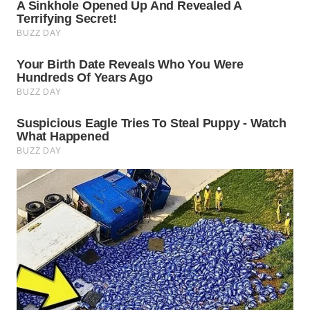
WN
INDRAMAYU
WN
KUNINGAN
WN
MAJALENGKA
WN
SUBANG
WN
SUKABUMI
WN
PURWAKARTA