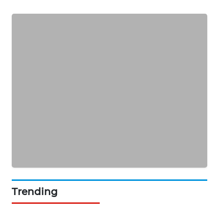
MAWAKA
ID
MARTABAT
NET
PLN
WATCH
MKLI
LPKKI
LKKI
Trending
KOPEKLIN