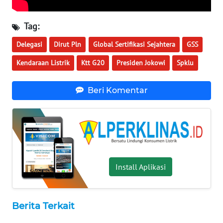
WN
KALTARA
Tag:
WN
Delegasi
Dirut Pln
Global Sertifikasi Sejahtera
GSS
KALSEL
Kendaraan Listrik
Ktt G20
Presiden Jokowi
Spklu
WN
KALTIM
Beri Komentar
WN
SULSEL
WN
GORONTALO
Install Aplikasi
WN
SULUT
Berita Terkait