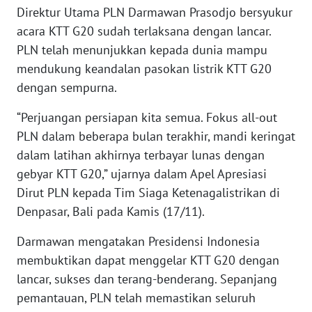
Direktur Utama PLN Darmawan Prasodjo bersyukur
WN
acara KTT G20 sudah terlaksana dengan lancar.
SERAMBI
PLN telah menunjukkan kepada dunia mampu
mendukung keandalan pasokan listrik KTT G20
WN
JAMBI
dengan sempurna.
“Perjuangan persiapan kita semua. Fokus all-out
WN
SULTRA
PLN dalam beberapa bulan terakhir, mandi keringat
dalam latihan akhirnya terbayar lunas dengan
WN
gebyar KTT G20,” ujarnya dalam Apel Apresiasi
NTB
Dirut PLN kepada Tim Siaga Ketenagalistrikan di
Denpasar, Bali pada Kamis (17/11).
WN
SULTENG
Darmawan mengatakan Presidensi Indonesia
membuktikan dapat menggelar KTT G20 dengan
WN
lancar, sukses dan terang-benderang. Sepanjang
SULBAR
pemantauan, PLN telah memastikan seluruh