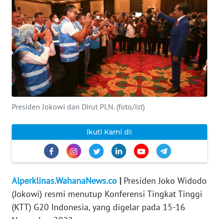
INDEKS
BERITA
KONTAK
KAMI
INFO
IKLAN
Presiden Jokowi dan Dirut PLN. (foto/ist)
TENTANG
Ikuti Kami di:
KAMI
PEDOMAN
MEDIA
Alperklinas.WahanaNews.co
|
Presiden Joko Widodo
SIBER
(Jokowi) resmi menutup Konferensi Tingkat Tinggi
(KTT) G20 Indonesia, yang digelar pada 15-16
REDAKSI