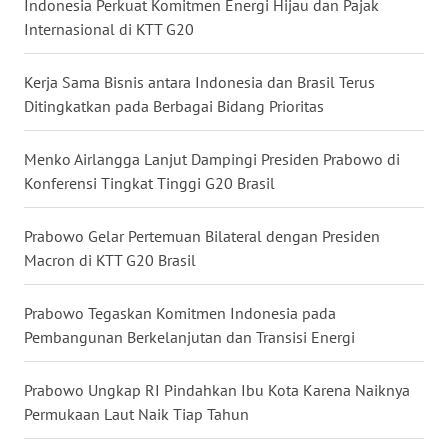
Indonesia Perkuat Komitmen Energi Hijau dan Pajak
WN
MALUKU
Internasional di KTT G20
WN
Kerja Sama Bisnis antara Indonesia dan Brasil Terus
MALUT
Ditingkatkan pada Berbagai Bidang Prioritas
WN
Menko Airlangga Lanjut Dampingi Presiden Prabowo di
DAIRI
Konferensi Tingkat Tinggi G20 Brasil
WN
Prabowo Gelar Pertemuan Bilateral dengan Presiden
DANAU
Macron di KTT G20 Brasil
TOBA
Prabowo Tegaskan Komitmen Indonesia pada
WN
Pembangunan Berkelanjutan dan Transisi Energi
NIAS
Prabowo Ungkap RI Pindahkan Ibu Kota Karena Naiknya
WN
Permukaan Laut Naik Tiap Tahun
LANGKAT