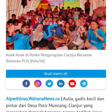
INDEKS
BERITA
KONTAK
KAMI
INFO
IKLAN
Anak-Anak di Posko Pengungsian Cianjur Bersama
Relawan PLN. (foto/ist)
TENTANG
KAMI
Ikuti Kami di:
PEDOMAN
MEDIA
SIBER
Alperklinas.WahanaNews.co
|
Aulia, gadis kecil dan
pintar dari Desa Pasir Muncang, Cianjur yang
REDAKSI