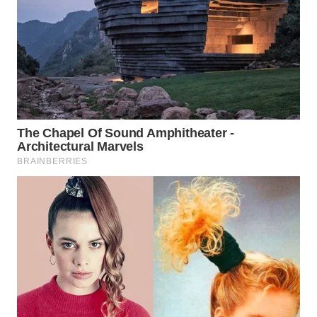
WAHANA
LISTRIK
WAHANA
TRAVEL
WAHANA
TV
WAHANANEWS
ID
WAHANANEWS
CO ID
WAHANANEWS
NET