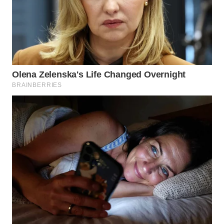
WN
PRIANGAN
TIMUR
WN
SEMARANG
WN
SOLO
WN
BOROBUDUR
WN
MADURA
WN
SURABAYA