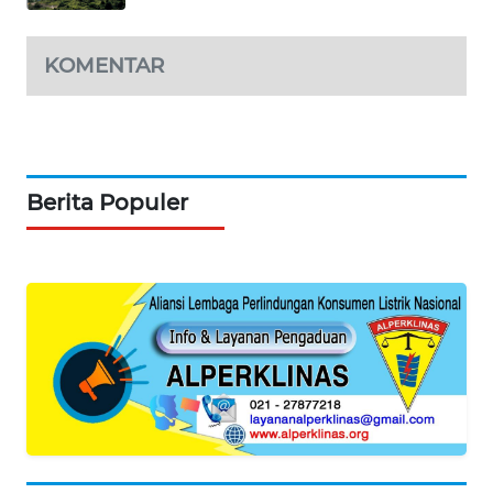
NEWS
KOMENTAR
BERKAT
NEWS
BERAMPU
NEWS
Berita Populer
ANUGERAH
NEWS
AKHLAK
ID
PERAPKI
NEWS
SONYA