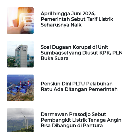
KARING
NEWS
April hingga Juni 2024,
Pemerintah Sebut Tarif Listrik
JURNAL
Seharusnya Naik
MARITIM
HUMBANG
Soal Dugaan Korupsi di Unit
NEWS
Sumbagsel yang Diusut KPK, PLN
Buka Suara
GARONGGANG
NEWS
Pensiun Dini PLTU Pelabuhan
FISUELRI
Ratu Ada Ditangan Pemerintah
ID
ENERGI
Darmawan Prasodjo Sebut
NEWS
Pembangkit Listrik Tenaga Angin
Bisa Dibangun di Pantura
CILEUNGSI