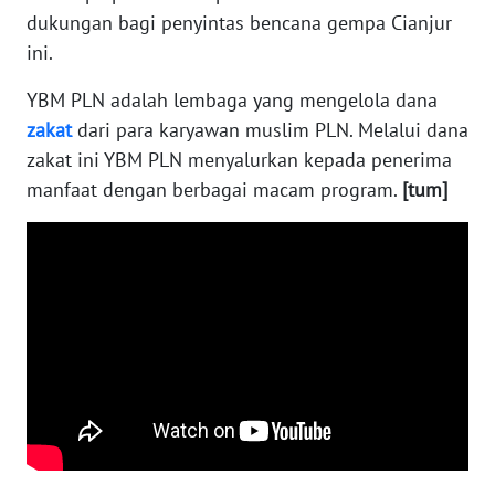
WN
dukungan bagi penyintas bencana gempa Cianjur
KALTARA
ini.
WN
YBM PLN adalah lembaga yang mengelola dana
KALSEL
zakat
dari para karyawan muslim PLN. Melalui dana
zakat ini YBM PLN menyalurkan kepada penerima
WN
manfaat dengan berbagai macam program.
[tum]
KALTIM
WN
SULSEL
WN
GORONTALO
WN
SULUT