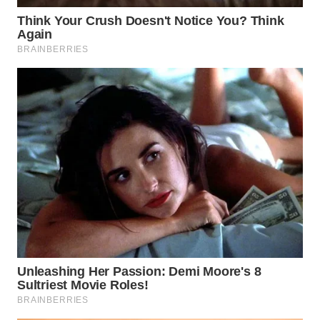
WN
NATUNA
WN
BINTAN
WN
MANDALIKA
WN
LIKUPANG
WN
LABUANBAJO
WN
BORNEO