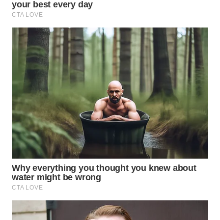
SUMEDANG
WN
CIANJUR
WN
KEPULAUAN
SERIBU
WN
TANGERANG
WN
BINJAI
WN
CIREBON