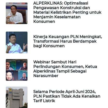
ALPERKLINAS: Optimalisasi
SIBARAGAS
Pengawasan Konstruksi dan
NEWS
Material Kelistrikan Penting untuk
Menjamin Keselamatan
Konsumen
METRO
SIANTAR
NEWS
Kinerja Keuangan PLN Meningkat,
Transformasi Harus Berdampak
METRO
bagi Konsumen
MEDAN
NEWS
Webinar Sambut Hari
Perlindungan Konsumen, Ketua
METRO
Alperklinas Tampil Sebagai
JAKARTA
Narasumber
NEWS
KRT
Selama Periode April-Juni 2024,
NEWS
PLN Pastikan Tidak Ada Kenaikan
Tarif Listrik