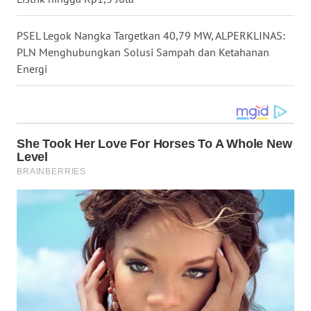
TAPANULI
TENGAH
PSEL Legok Nangka Targetkan 40,79 MW, ALPERKLINAS:
PLN Menghubungkan Solusi Sampah dan Ketahanan
WN DELI
Energi
SERDANG
WN
TEBING
TINGGI
WN
PAKPAK
WN
KARAWANG
WN
BEKASI