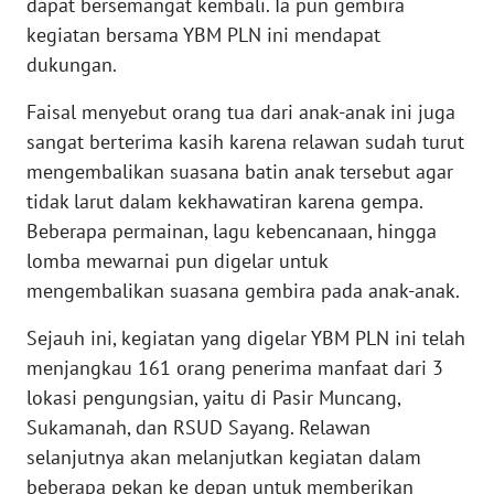
dapat bersemangat kembali. Ia pun gembira
WN
kegiatan bersama YBM PLN ini mendapat
NUSANTARA
dukungan.
WN
Faisal menyebut orang tua dari anak-anak ini juga
JOGJA
sangat berterima kasih karena relawan sudah turut
mengembalikan suasana batin anak tersebut agar
WN
tidak larut dalam kekhawatiran karena gempa.
JATIM
Beberapa permainan, lagu kebencanaan, hingga
lomba mewarnai pun digelar untuk
WN
BALI
mengembalikan suasana gembira pada anak-anak.
Sejauh ini, kegiatan yang digelar YBM PLN ini telah
WN
menjangkau 161 orang penerima manfaat dari 3
KALBAR
lokasi pengungsian, yaitu di Pasir Muncang,
Sukamanah, dan RSUD Sayang. Relawan
WN
KALTENG
selanjutnya akan melanjutkan kegiatan dalam
beberapa pekan ke depan untuk memberikan