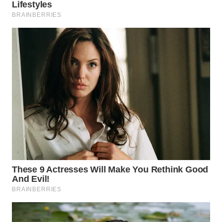
WAHANA
DESA
WISATA
LAPAK
WAHANA
Wahana
Network
KONSUMEN
LISTRIK
MASYARAKAT
KELISTRIKAN
WALINKI
ID