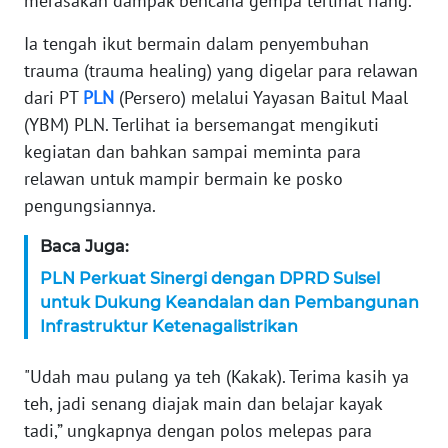
merasakan dampak bencana gempa terlihat riang.
KARIR
Ia tengah ikut bermain dalam penyembuhan
trauma (trauma healing) yang digelar para relawan
DISCLAIMER
dari PT
PLN
(Persero) melalui Yayasan Baitul Maal
(YBM) PLN. Terlihat ia bersemangat mengikuti
Wahana
kegiatan dan bahkan sampai meminta para
News
relawan untuk mampir bermain ke posko
Regional
pengungsiannya.
WN
Baca Juga:
SUMUT
PLN Perkuat Sinergi dengan DPRD Sulsel
untuk Dukung Keandalan dan Pembangunan
WN
Infrastruktur Ketenagalistrikan
JAKARTA
"Udah mau pulang ya teh (Kakak). Terima kasih ya
WN
teh, jadi senang diajak main dan belajar kayak
JABAR
tadi,” ungkapnya dengan polos melepas para