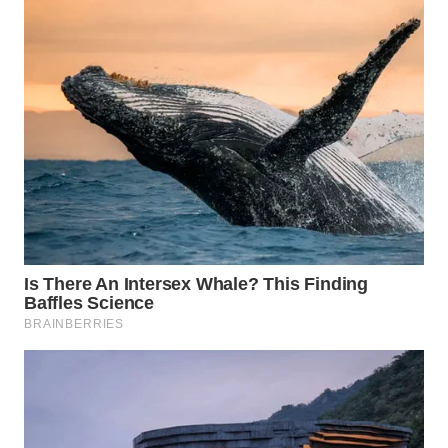
Wahana
Media
Group
WAHANA
NEWS
WAHANA
TANI
WAHANA
ADVOKAT
WAHANA
INFRASTRUKTUR
WAHANA
KONSUMEN