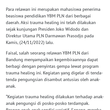
WN
Para relawan ini merupakan mahasiswa penerima
SERAMBI
beasiswa pendidikan YBM PLN dari berbagai
daerah. Aksi trauma healing ini telah dilakukan
WN
sejak kunjungan Presiden Joko Widodo dan
JAMBI
Direktur Utama PLN Darmawan Prasodjo pada
Kamis, (24/11/2022) lalu.
WN
SULTRA
Faisal, salah seorang relawan YBM PLN dari
Bandung menyampaikan kegembiraannya dapat
WN
NTB
berbagi dengan penyintas gempa lewat program
trauma healing ini. Kegiatan yang digelar di tenda-
WN
tenda pengungsian disambut antusias oleh anak-
SULTENG
anak.
“Kegiatan trauma healing dilakukan terhadap anak-
WN
SULBAR
anak pengungsi di posko-posko terdampak.
Respon anak-anak sendiri variatif. Senang, mereka