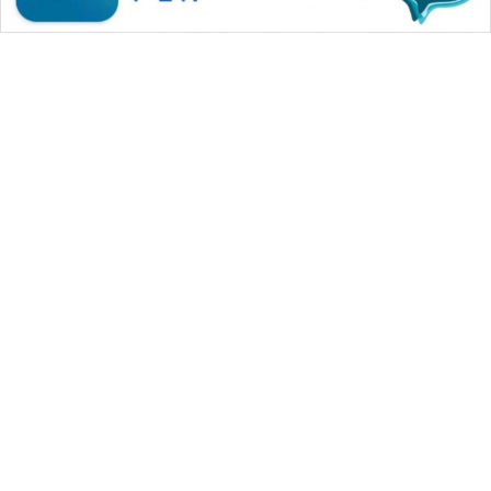
WAHANA MEDIA GROUP
|
|
|
WAHANA NEWS co
WAHANA TANI
WAHANA ADVOKAT
|
|
WAHANA INFRASTRUKTUR
WAHANA KONSUMEN
|
|
|
WAHANA LISTRIK
WAHANA TRAVEL
WAHANA TV
|
|
|
WAHANANEWS id
WAHANANEWS CO ID
WAHANANEWS NET
|
|
|
WAHANA SPORT ID
Wahana UMKM
Wahana Seleb
|
|
|
Wahana Persona
Wahana Otomotif
Wahana Health