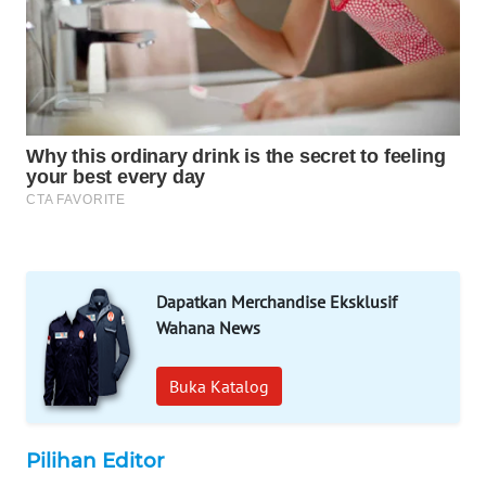
PORTAL
KONSUMEN
FORWAMKI
ALPERKLINAS
FORJASIDA
TAMBANG
NEWS
Dapatkan Merchandise Eksklusif
Wahana News
SITUNGIR
NEWS
Buka Katalog
SIDIKALANG
NEWS
Pilihan Editor