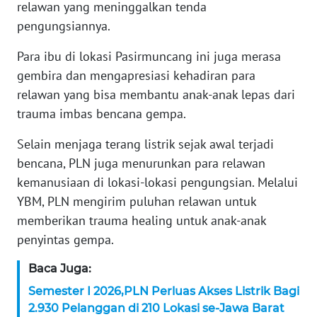
WN
relawan yang meninggalkan tenda
BANTEN
pengungsiannya.
Para ibu di lokasi Pasirmuncang ini juga merasa
WN
NTT
gembira dan mengapresiasi kehadiran para
relawan yang bisa membantu anak-anak lepas dari
WN
trauma imbas bencana gempa.
KEPRI
Selain menjaga terang listrik sejak awal terjadi
bencana, PLN juga menurunkan para relawan
WN
PAPUA
kemanusiaan di lokasi-lokasi pengungsian. Melalui
YBM, PLN mengirim puluhan relawan untuk
WN
memberikan trauma healing untuk anak-anak
PAPUA
penyintas gempa.
BARAT
Baca Juga:
WN
Semester I 2026,PLN Perluas Akses Listrik Bagi
RIAU
2.930 Pelanggan di 210 Lokasi se-Jawa Barat