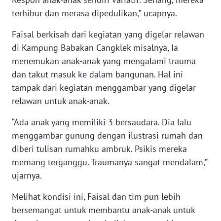
WN
terhibur dan merasa dipedulikan,” ucapnya.
BABEL
Faisal berkisah dari kegiatan yang digelar relawan
WN
di Kampung Babakan Cangklek misalnya, Ia
SUMBAR
menemukan anak-anak yang mengalami trauma
dan takut masuk ke dalam bangunan. Hal ini
WN
tampak dari kegiatan menggambar yang digelar
SUMSEL
relawan untuk anak-anak.
WN
“Ada anak yang memiliki 3 bersaudara. Dia lalu
BENGKULU
menggambar gunung dengan ilustrasi rumah dan
diberi tulisan rumahku ambruk. Psikis mereka
WN
memang terganggu. Traumanya sangat mendalam,”
LAMPUNG
ujarnya.
WN
Melihat kondisi ini, Faisal dan tim pun lebih
JATENG
bersemangat untuk membantu anak-anak untuk