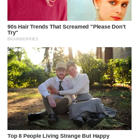
WAHANA
SPORT
WAHANA
UMKM
WAHANA
SELEB
WAHANA
PERSONA
WAHANA
OTOMOTIF
WAHANA
HEALTH