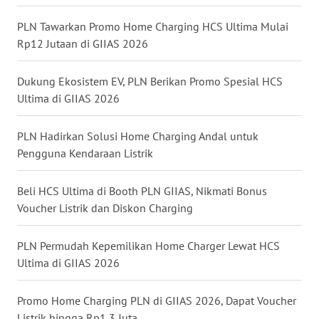
WN
PLN Tawarkan Promo Home Charging HCS Ultima Mulai
TAPANULI
Rp12 Jutaan di GIIAS 2026
SELATAN
Dukung Ekosistem EV, PLN Berikan Promo Spesial HCS
WN
Ultima di GIIAS 2026
TANJUNG
LESUNG
PLN Hadirkan Solusi Home Charging Andal untuk
Pengguna Kendaraan Listrik
WN
KARO
Beli HCS Ultima di Booth PLN GIIAS, Nikmati Bonus
WN
Voucher Listrik dan Diskon Charging
SIMALUNGUN
PLN Permudah Kepemilikan Home Charger Lewat HCS
WN
Ultima di GIIAS 2026
LABUHANBATU
Promo Home Charging PLN di GIIAS 2026, Dapat Voucher
WN
Listrik hingga Rp1,3 Juta