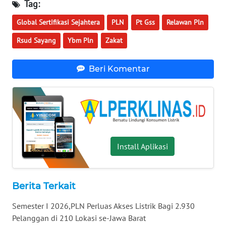
Tag:
WN
MALUKU
Global Sertifikasi Sejahtera
PLN
Pt Gss
Relawan Pln
Rsud Sayang
Ybm Pln
Zakat
WN
MALUT
Beri Komentar
WN
DAIRI
WN
DANAU
TOBA
Install Aplikasi
WN
NIAS
Berita Terkait
WN
Semester I 2026,PLN Perluas Akses Listrik Bagi 2.930
LANGKAT
Pelanggan di 210 Lokasi se-Jawa Barat