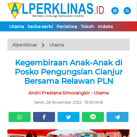
Utama
Serba-serbi
Peristiwa
Tokoh
Indeks
WAHANA
Tutup
TV
Alperklinas
Utama
UTAMA
Kegembiraan Anak-Anak di
Posko Pengungsian Cianjur
SERBA-
Bersama Relawan PLN
SERBI
Andri Frestana Simorangkir - Utama
PERISTIWA
Senin, 28 November 2022 - 15:00 WIB
TOKOH
Informasi