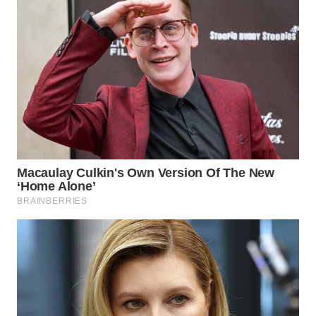
WN
INDRAMAYU
WN
KUNINGAN
WN
MAJALENGKA
WN
SUBANG
WN
SUKABUMI
WN
PURWAKARTA