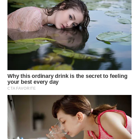
MAWAKA
ID
MARTABAT
NET
PLN
WATCH
MKLI
LPKKI
LKKI
KOPEKLIN