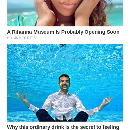
WN
BOGOR
WN
DEPOK
WN
TAPANULI
UTARA
WN
SAMOSIR
WN
PADANG
LAWAS
WN