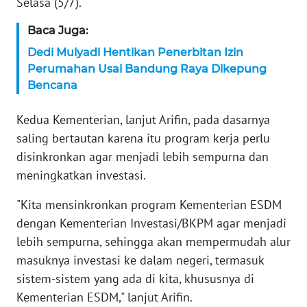
Selasa (5/7).
WN
BANTEN
Baca Juga:
Dedi Mulyadi Hentikan Penerbitan Izin
WN
Perumahan Usai Bandung Raya Dikepung
NTT
Bencana
WN
Kedua Kementerian, lanjut Arifin, pada dasarnya
KEPRI
saling bertautan karena itu program kerja perlu
disinkronkan agar menjadi lebih sempurna dan
WN
PAPUA
meningkatkan investasi.
"Kita mensinkronkan program Kementerian ESDM
WN
PAPUA
dengan Kementerian Investasi/BKPM agar menjadi
BARAT
lebih sempurna, sehingga akan mempermudah alur
masuknya investasi ke dalam negeri, termasuk
WN
sistem-sistem yang ada di kita, khususnya di
RIAU
Kementerian ESDM," lanjut Arifin.