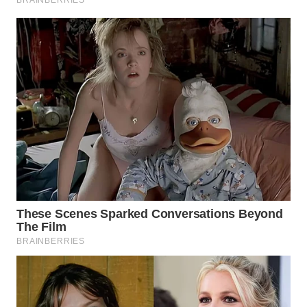
Wahana
Media
Group
WAHANA
NEWS
WAHANA
TANI
WAHANA
ADVOKAT
WAHANA
INFRASTRUKTUR
WAHANA
KONSUMEN