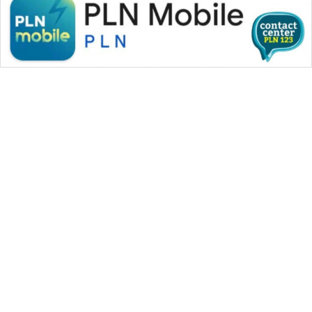
WAHANA MEDIA GROUP
|
|
|
WAHANA NEWS co
WAHANA TANI
WAHANA ADVOKAT
|
|
WAHANA INFRASTRUKTUR
WAHANA KONSUMEN
|
|
|
WAHANA LISTRIK
WAHANA TRAVEL
WAHANA TV