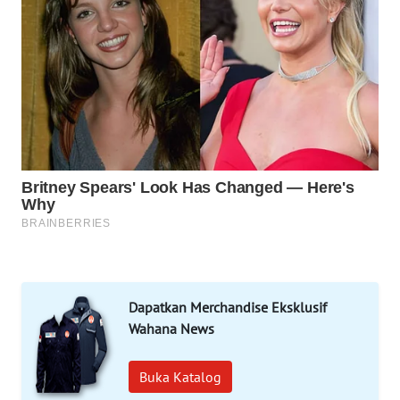
WAHANA
LISTRIK
WAHANA
TRAVEL
WAHANA
TV
WAHANANEWS
ID
WAHANANEWS
CO ID
Dapatkan Merchandise Eksklusif
Wahana News
WAHANANEWS
NET
Buka Katalog