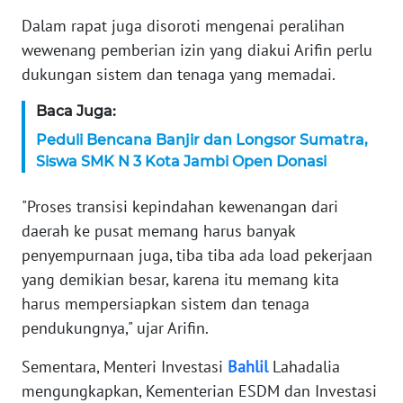
WN
Dalam rapat juga disoroti mengenai peralihan
SERAMBI
wewenang pemberian izin yang diakui Arifin perlu
dukungan sistem dan tenaga yang memadai.
WN
JAMBI
Baca Juga:
Peduli Bencana Banjir dan Longsor Sumatra,
WN
Siswa SMK N 3 Kota Jambi Open Donasi
SULTRA
"Proses transisi kepindahan kewenangan dari
WN
daerah ke pusat memang harus banyak
NTB
penyempurnaan juga, tiba tiba ada load pekerjaan
yang demikian besar, karena itu memang kita
WN
harus mempersiapkan sistem dan tenaga
SULTENG
pendukungnya," ujar Arifin.
WN
Sementara, Menteri Investasi
Bahlil
Lahadalia
SULBAR
mengungkapkan, Kementerian ESDM dan Investasi