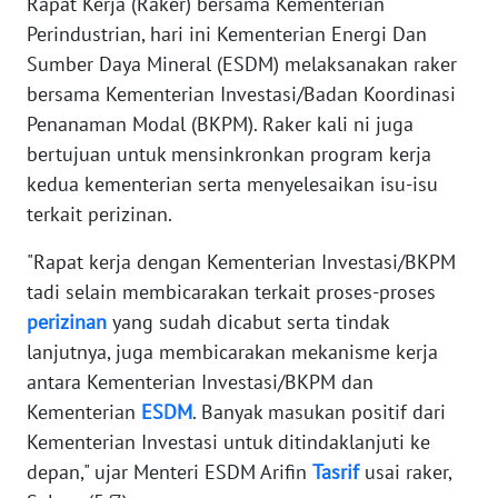
Rapat Kerja (Raker) bersama Kementerian
Perindustrian, hari ini Kementerian Energi Dan
KARIR
Sumber Daya Mineral (ESDM) melaksanakan raker
bersama Kementerian Investasi/Badan Koordinasi
DISCLAIMER
Penanaman Modal (BKPM). Raker kali ni juga
bertujuan untuk mensinkronkan program kerja
Wahana
News
kedua kementerian serta menyelesaikan isu-isu
Regional
terkait perizinan.
WN
"Rapat kerja dengan Kementerian Investasi/BKPM
SUMUT
tadi selain membicarakan terkait proses-proses
perizinan
yang sudah dicabut serta tindak
WN
lanjutnya, juga membicarakan mekanisme kerja
JAKARTA
antara Kementerian Investasi/BKPM dan
Kementerian
ESDM
. Banyak masukan positif dari
WN
Kementerian Investasi untuk ditindaklanjuti ke
JABAR
depan," ujar Menteri ESDM Arifin
Tasrif
usai raker,