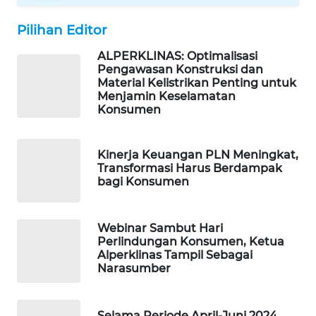
WAHANA
SPORT
Pilihan Editor
ALPERKLINAS: Optimalisasi
WAHANA
Pengawasan Konstruksi dan
UMKM
Material Kelistrikan Penting untuk
Menjamin Keselamatan
Konsumen
WAHANA
SELEB
Kinerja Keuangan PLN Meningkat,
WAHANA
Transformasi Harus Berdampak
bagi Konsumen
PERSONA
WAHANA
Webinar Sambut Hari
OTOMOTIF
Perlindungan Konsumen, Ketua
Alperklinas Tampil Sebagai
Narasumber
WAHANA
HEALTH
Selama Periode April-Juni 2024,