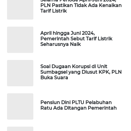
WAHANA
PLN Pastikan Tidak Ada Kenaikan
DESA
Tarif Listrik
WISATA
LAPAK
April hingga Juni 2024,
WAHANA
Pemerintah Sebut Tarif Listrik
Seharusnya Naik
Wahana
Network
Soal Dugaan Korupsi di Unit
Sumbagsel yang Diusut KPK, PLN
KONSUMEN
Buka Suara
LISTRIK
MASYARAKAT
KELISTRIKAN
Pensiun Dini PLTU Pelabuhan
Ratu Ada Ditangan Pemerintah
WALINKI
ID