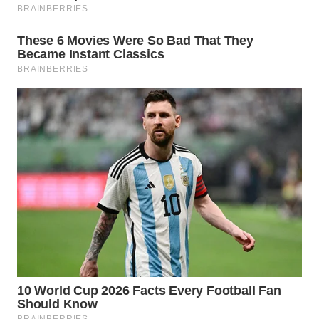
WN
NATUNA
WN
BINTAN
WN
MANDALIKA
WN
LIKUPANG
WN
LABUANBAJO
WN
BORNEO