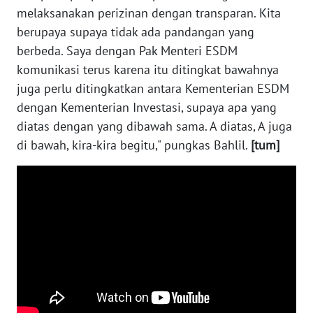
WN
melaksanakan perizinan dengan transparan. Kita
NUSANTARA
berupaya supaya tidak ada pandangan yang
berbeda. Saya dengan Pak Menteri ESDM
WN
komunikasi terus karena itu ditingkat bawahnya
JOGJA
juga perlu ditingkatkan antara Kementerian ESDM
dengan Kementerian Investasi, supaya apa yang
WN
diatas dengan yang dibawah sama. A diatas, A juga
JATIM
di bawah, kira-kira begitu," pungkas Bahlil.
[tum]
WN
BALI
WN
KALBAR
WN
KALTENG