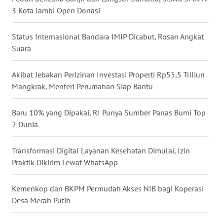
WN
3 Kota Jambi Open Donasi
MALUKU
Status Internasional Bandara IMIP Dicabut, Rosan Angkat
WN
Suara
MALUT
Akibat Jebakan Perizinan Investasi Properti Rp55,5 Triliun
WN
Mangkrak, Menteri Perumahan Siap Bantu
DAIRI
Baru 10% yang Dipakai, RI Punya Sumber Panas Bumi Top
WN
DANAU
2 Dunia
TOBA
Transformasi Digital Layanan Kesehatan Dimulai, Izin
WN
Praktik Dikirim Lewat WhatsApp
NIAS
Kemenkop dan BKPM Permudah Akses NIB bagi Koperasi
WN
Desa Merah Putih
LANGKAT