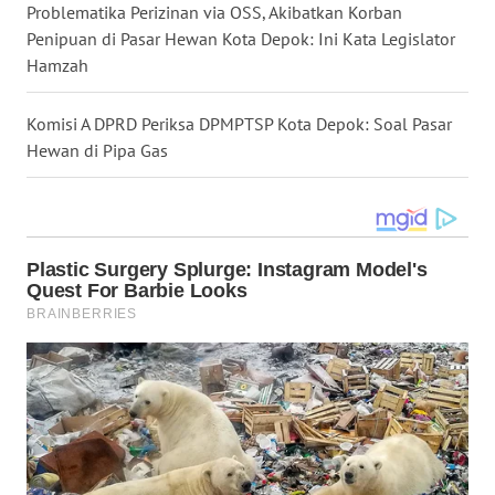
Problematika Perizinan via OSS, Akibatkan Korban
WN
Penipuan di Pasar Hewan Kota Depok: Ini Kata Legislator
TAPANULI
Hamzah
SELATAN
Komisi A DPRD Periksa DPMPTSP Kota Depok: Soal Pasar
WN
Hewan di Pipa Gas
TANJUNG
LESUNG
WN
KARO
WN
SIMALUNGUN
WN
LABUHANBATU
WN