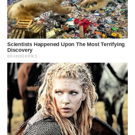
TAPANULI
TENGAH
WN DELI
SERDANG
WN
TEBING
TINGGI
WN
PAKPAK
WN
KARAWANG
WN
BEKASI