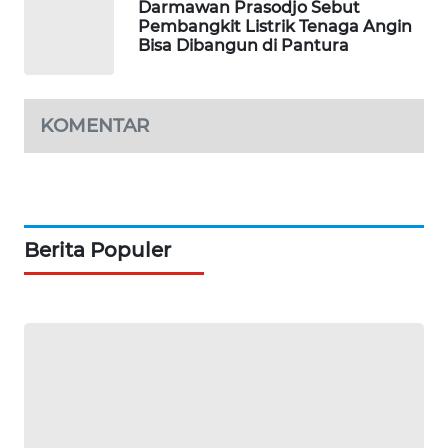
Darmawan Prasodjo Sebut
MAWAKA
Pembangkit Listrik Tenaga Angin
Bisa Dibangun di Pantura
ID
MARTABAT
NET
KOMENTAR
PLN
WATCH
MKLI
Berita Populer
LPKKI
LKKI
KOPEKLIN