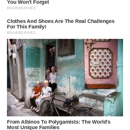
WN
PRIANGAN
TIMUR
WN
SEMARANG
WN
SOLO
WN
BOROBUDUR
WN
MADURA
WN
SURABAYA