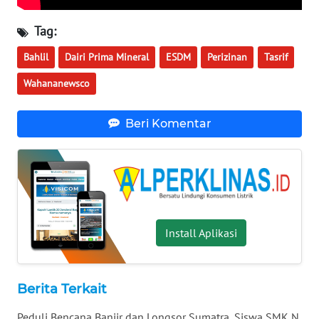
WN
KALTARA
Tag:
Bahlil
Dairi Prima Mineral
ESDM
Perizinan
Tasrif
WN
KALSEL
Wahananewsco
WN
Beri Komentar
KALTIM
WN
SULSEL
WN
Install Aplikasi
GORONTALO
WN
SULUT
Berita Terkait
Peduli Bencana Banjir dan Longsor Sumatra, Siswa SMK N