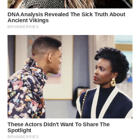
WN
BOGOR
WN
DEPOK
WN
TAPANULI
UTARA
WN
SAMOSIR
WN
PADANG
LAWAS
WN