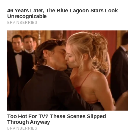
SUMEDANG
WN
CIANJUR
WN
KEPULAUAN
SERIBU
WN
TANGERANG
WN
BINJAI
WN
CIREBON