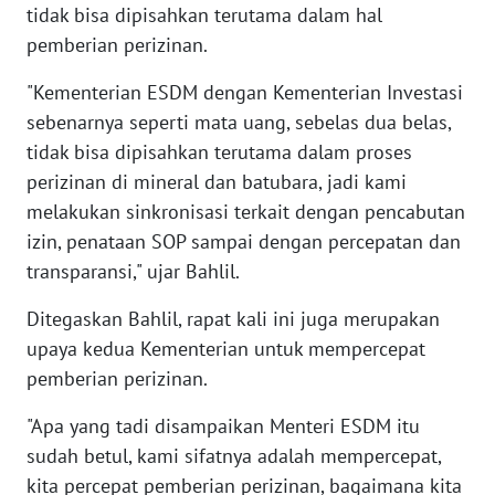
tidak bisa dipisahkan terutama dalam hal
WN
pemberian perizinan.
BABEL
"Kementerian ESDM dengan Kementerian Investasi
WN
sebenarnya seperti mata uang, sebelas dua belas,
SUMBAR
tidak bisa dipisahkan terutama dalam proses
perizinan di mineral dan batubara, jadi kami
WN
SUMSEL
melakukan sinkronisasi terkait dengan pencabutan
izin, penataan SOP sampai dengan percepatan dan
WN
transparansi," ujar Bahlil.
BENGKULU
Ditegaskan Bahlil, rapat kali ini juga merupakan
upaya kedua Kementerian untuk mempercepat
WN
LAMPUNG
pemberian perizinan.
"Apa yang tadi disampaikan Menteri ESDM itu
WN
JATENG
sudah betul, kami sifatnya adalah mempercepat,
kita percepat pemberian perizinan, bagaimana kita