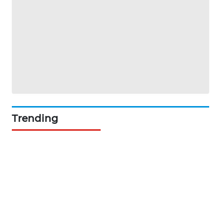
PORTAL
KONSUMEN
FORWAMKI
ALPERKLINAS
FORJASIDA
Trending
TAMBANG
NEWS
SITUNGIR
NEWS
SIDIKALANG
NEWS