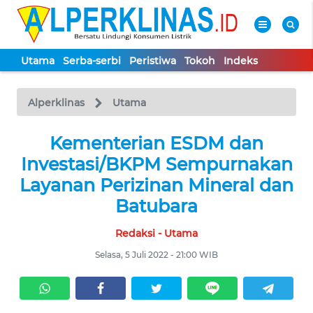
Utama
Serba-serbi
Peristiwa
Tokoh
Indeks
WAHANA
Tutup
TV
Alperklinas
Utama
UTAMA
Kementerian ESDM dan
Investasi/BKPM Sempurnakan
SERBA-
Layanan Perizinan Mineral dan
SERBI
Batubara
Redaksi - Utama
PERISTIWA
Selasa, 5 Juli 2022 - 21:00 WIB
TOKOH
Informasi