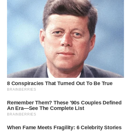
WN
INDRAMAYU
WN
KUNINGAN
WN
MAJALENGKA
WN
SUBANG
WN
SUKABUMI
WN
PURWAKARTA