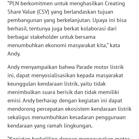
“PLN berkomitmen untuk menghasilkan Creating
WN
Share Value (CSV) yang berlandaskan tujuan
TAPANULI
pembangunan yang berkelanjutan. Upaya ini bisa
SELATAN
berhasil, tentunya juga berkat kolaborasi dari
berbagai stakeholder untuk bersama
WN
TANJUNG
menumbuhkan ekonomi masyarakat kita,” kata
LESUNG
Andy.
Andy menyampaikan bahwa Parade motor listrik
WN
KARO
ini, dapat menyosialisasikan kepada masyarakat
keunggulan kendaraan listrik, yaitu tidak
WN
menimbulkan suara berisik dan tidak memiliki
SIMALUNGUN
emisi. Andy berharap dengan kegiatan ini dapat
mendorong percepatan ekosistem kendaraan listrik
WN
sekaligus menumbuhkan kesadaran penggunaan
LABUHANBATU
kendaraan yang ramah lingkungan,
WN
“Kegiatan berkeliling dengan menggunakan motor