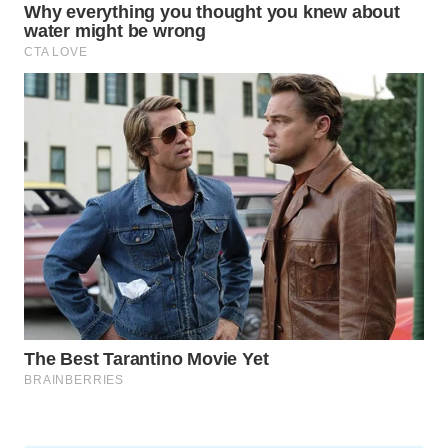
KARING
NEWS
JURNAL
MARITIM
HUMBANG
NEWS
GARONGGANG
NEWS
FISUELRI
ID
ENERGI
NEWS
CILEUNGSI