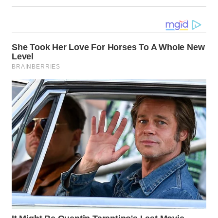
WN
PRIANGAN
TIMUR
WN
SEMARANG
WN
SOLO
WN
BOROBUDUR
WN
MADURA
WN
SURABAYA