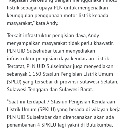
TAPANULI
listrik sebagai upaya PLN untuk mengenalkan
TENGAH
keunggulan penggunaan motor listrik kepada
masyarakat,” kata Andy.
WN DELI
SERDANG
Terkait infrastruktur pengisian daya, Andy
menyampaikan masyarakat tidak perlu khawatir.
WN
PLN UID Sulselrabar telah menyediakan
TEBING
TINGGI
infrastruktur pengisian daya kendaraan Listrik.
Tercatat, PLN UID Sulselrabar juga menyediakan
WN
sebanyak 1.150 Stasiun Pengisian Listrik Umum
PAKPAK
(SPLU) yang tersebar di provinsi Sulawesi Selatan,
Sulawesi Tenggara dan Sulawesi Barat.
WN
KARAWANG
“Saat ini terdapat 7 Stasiun Pengisian Kendaraan
Listrik Umum (SPKLU) yang berada di wilayah kerja
WN
PLN UID Sulselrabar dan direncanakan akan ada
BEKASI
penambahan 4 SPKLU lagi yakni di Bulukumba,