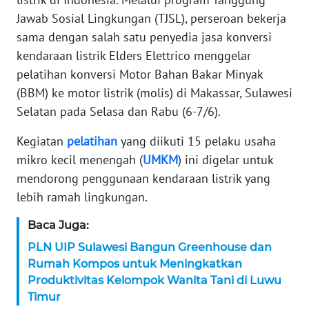
Jawab Sosial Lingkungan (TJSL), perseroan bekerja
KARIR
sama dengan salah satu penyedia jasa konversi
kendaraan listrik Elders Elettrico menggelar
DISCLAIMER
pelatihan konversi Motor Bahan Bakar Minyak
(BBM) ke motor listrik (molis) di Makassar, Sulawesi
Wahana
Selatan pada Selasa dan Rabu (6-7/6).
News
Regional
Kegiatan
pelatihan
yang diikuti 15 pelaku usaha
mikro kecil menengah (
UMKM
) ini digelar untuk
WN
SUMUT
mendorong penggunaan kendaraan listrik yang
lebih ramah lingkungan.
WN
Baca Juga:
JAKARTA
PLN UIP Sulawesi Bangun Greenhouse dan
WN
Rumah Kompos untuk Meningkatkan
JABAR
Produktivitas Kelompok Wanita Tani di Luwu
Timur