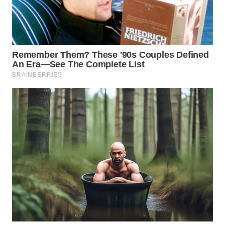
SIBARAGAS
NEWS
METRO
SIANTAR
NEWS
METRO
MEDAN
NEWS
METRO
JAKARTA
NEWS
KRT
NEWS