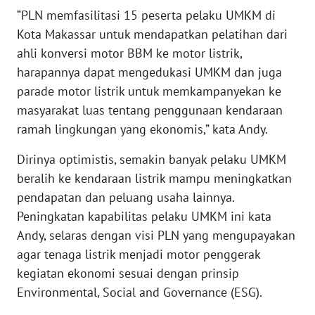
WN
“PLN memfasilitasi 15 peserta pelaku UMKM di
MALUKU
Kota Makassar untuk mendapatkan pelatihan dari
ahli konversi motor BBM ke motor listrik,
WN
harapannya dapat mengedukasi UMKM dan juga
MALUT
parade motor listrik untuk memkampanyekan ke
masyarakat luas tentang penggunaan kendaraan
WN
DAIRI
ramah lingkungan yang ekonomis,” kata Andy.
Dirinya optimistis, semakin banyak pelaku UMKM
WN
DANAU
beralih ke kendaraan listrik mampu meningkatkan
TOBA
pendapatan dan peluang usaha lainnya.
Peningkatan kapabilitas pelaku UMKM ini kata
WN
Andy, selaras dengan visi PLN yang mengupayakan
NIAS
agar tenaga listrik menjadi motor penggerak
kegiatan ekonomi sesuai dengan prinsip
WN
Environmental, Social and Governance (ESG).
LANGKAT