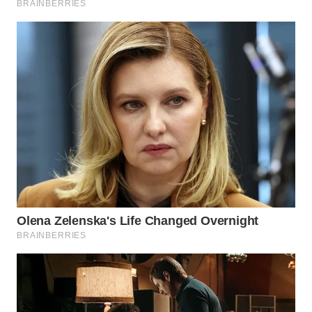
Wahana
Media
Group
WAHANA
NEWS
WAHANA
TANI
WAHANA
ADVOKAT
WAHANA
INFRASTRUKTUR
WAHANA
KONSUMEN