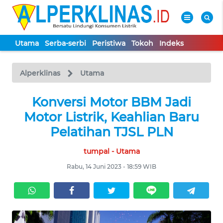
Utama
Serba-serbi
Peristiwa
Tokoh
Indeks
WAHANA
Tutup
TV
Alperklinas
Utama
UTAMA
Konversi Motor BBM Jadi
Motor Listrik, Keahlian Baru
SERBA-
Pelatihan TJSL PLN
SERBI
tumpal - Utama
PERISTIWA
Rabu, 14 Juni 2023 - 18:59 WIB
TOKOH
Informasi