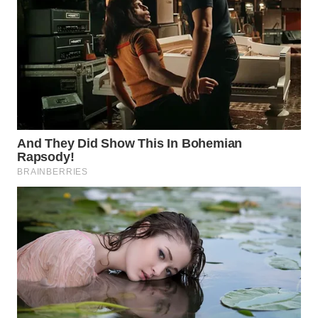
WAHANA
LISTRIK
WAHANA
TRAVEL
WAHANA
TV
WAHANANEWS
ID
WAHANANEWS
CO ID
WAHANANEWS
NET