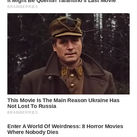
WN
NATUNA
WN
BINTAN
WN
MANDALIKA
WN
LIKUPANG
WN
LABUANBAJO
WN
BORNEO