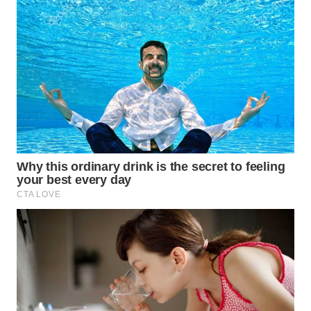
MAWAKA
ID
MARTABAT
NET
PLN
WATCH
MKLI
LPKKI
LKKI
KOPEKLIN