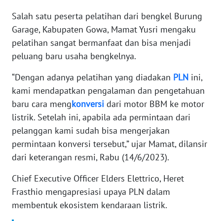
WN
BANTEN
Salah satu peserta pelatihan dari bengkel Burung
Garage, Kabupaten Gowa, Mamat Yusri mengaku
WN
pelatihan sangat bermanfaat dan bisa menjadi
NTT
peluang baru usaha bengkelnya.
“Dengan adanya pelatihan yang diadakan
PLN
ini,
WN
KEPRI
kami mendapatkan pengalaman dan pengetahuan
baru cara meng
konversi
dari motor BBM ke motor
WN
listrik. Setelah ini, apabila ada permintaan dari
PAPUA
pelanggan kami sudah bisa mengerjakan
permintaan konversi tersebut,” ujar Mamat, dilansir
WN
dari keterangan resmi, Rabu (14/6/2023).
PAPUA
BARAT
Chief Executive Officer Elders Elettrico, Heret
Frasthio mengapresiasi upaya PLN dalam
WN
membentuk ekosistem kendaraan listrik.
RIAU