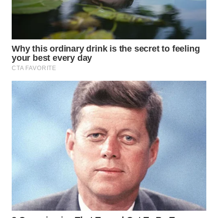
WAHANA
SPORT
WAHANA
UMKM
WAHANA
SELEB
WAHANA
PERSONA
WAHANA
OTOMOTIF
WAHANA
HEALTH