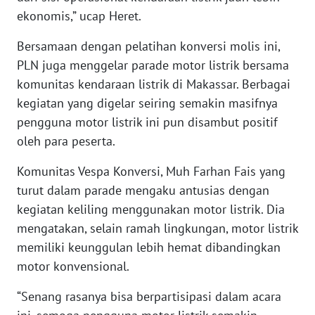
WN
ekonomis,” ucap Heret.
BABEL
Bersamaan dengan pelatihan konversi molis ini,
PLN juga menggelar parade motor listrik bersama
WN
SUMBAR
komunitas kendaraan listrik di Makassar. Berbagai
kegiatan yang digelar seiring semakin masifnya
WN
pengguna motor listrik ini pun disambut positif
SUMSEL
oleh para peserta.
Komunitas Vespa Konversi, Muh Farhan Fais yang
WN
BENGKULU
turut dalam parade mengaku antusias dengan
kegiatan keliling menggunakan motor listrik. Dia
WN
mengatakan, selain ramah lingkungan, motor listrik
LAMPUNG
memiliki keunggulan lebih hemat dibandingkan
motor konvensional.
WN
JATENG
“Senang rasanya bisa berpartisipasi dalam acara