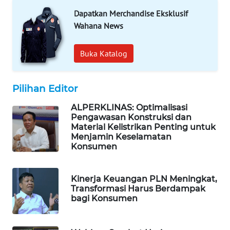
NEWS
Dapatkan Merchandise Eksklusif
Wahana News
BERKAT
NEWS
Buka Katalog
BERAMPU
NEWS
Pilihan Editor
ALPERKLINAS: Optimalisasi
ANUGERAH
Pengawasan Konstruksi dan
NEWS
Material Kelistrikan Penting untuk
Menjamin Keselamatan
Konsumen
AKHLAK
ID
Kinerja Keuangan PLN Meningkat,
Transformasi Harus Berdampak
PERAPKI
bagi Konsumen
NEWS
SONYA