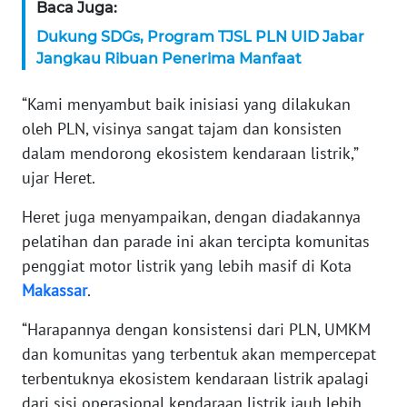
Baca Juga:
WN
Dukung SDGs, Program TJSL PLN UID Jabar
SERAMBI
Jangkau Ribuan Penerima Manfaat
WN
“Kami menyambut baik inisiasi yang dilakukan
JAMBI
oleh PLN, visinya sangat tajam dan konsisten
dalam mendorong ekosistem kendaraan listrik,”
WN
SULTRA
ujar Heret.
Heret juga menyampaikan, dengan diadakannya
WN
pelatihan dan parade ini akan tercipta komunitas
NTB
penggiat motor listrik yang lebih masif di Kota
Makassar
.
WN
SULTENG
“Harapannya dengan konsistensi dari PLN, UMKM
dan komunitas yang terbentuk akan mempercepat
WN
terbentuknya ekosistem kendaraan listrik apalagi
SULBAR
dari sisi operasional kendaraan listrik jauh lebih