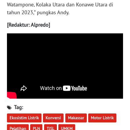
Watampone, Kolaka Utara dan Konawe Utara di
WN
tahun 2023,” pungkas Andy.
BOGOR
[Redaktur: Alpredo]
WN
DEPOK
WN
TAPANULI
UTARA
WN
SAMOSIR
WN
PADANG
Tag:
LAWAS
Ekosistim Listrik
Konversi
Makassar
Motor Listrik
WN
Pelatihan
PLN
TJSL
UMKM