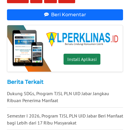
SUMEDANG
Beri Komentar
WN
CIANJUR
WN
KEPULAUAN
SERIBU
Install Aplikasi
WN
TANGERANG
Berita Terkait
WN
Dukung SDGs, Program TJSL PLN UID Jabar Jangkau
BINJAI
Ribuan Penerima Manfaat
WN
Semester I 2026, Program TJSL PLN UID Jabar Beri Manfaat
CIREBON
bagi Lebih dari 17 Ribu Masyarakat