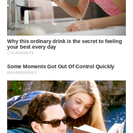
PORTAL
KONSUMEN
FORWAMKI
ALPERKLINAS
FORJASIDA
TAMBANG
NEWS
SITUNGIR
NEWS
SIDIKALANG
NEWS