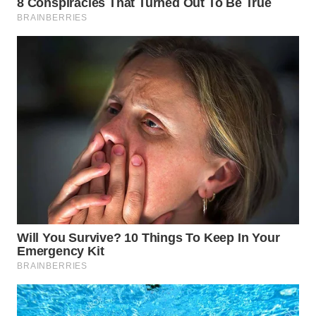
WAHANA
DESA
WISATA
LAPAK
WAHANA
Wahana
Network
KONSUMEN
LISTRIK
MASYARAKAT
KELISTRIKAN
WALINKI
ID