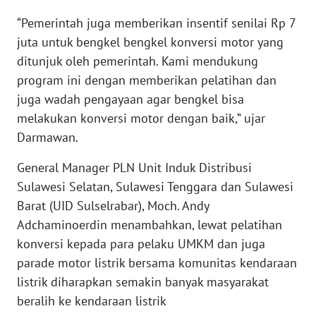
WN
“Pemerintah juga memberikan insentif senilai Rp 7
KALTARA
juta untuk bengkel bengkel konversi motor yang
ditunjuk oleh pemerintah. Kami mendukung
WN
KALSEL
program ini dengan memberikan pelatihan dan
juga wadah pengayaan agar bengkel bisa
WN
melakukan konversi motor dengan baik,” ujar
KALTIM
Darmawan.
WN
General Manager PLN Unit Induk Distribusi
SULSEL
Sulawesi Selatan, Sulawesi Tenggara dan Sulawesi
Barat (UID Sulselrabar), Moch. Andy
WN
Adchaminoerdin menambahkan, lewat pelatihan
GORONTALO
konversi kepada para pelaku UMKM dan juga
parade motor listrik bersama komunitas kendaraan
WN
listrik diharapkan semakin banyak masyarakat
SULUT
beralih ke kendaraan listrik