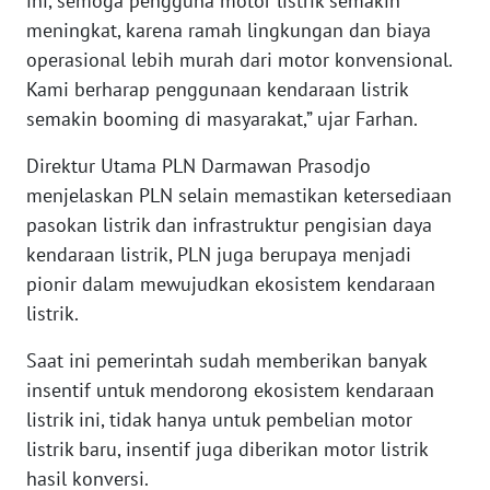
ini, semoga pengguna motor listrik semakin
WN
meningkat, karena ramah lingkungan dan biaya
NUSANTARA
operasional lebih murah dari motor konvensional.
Kami berharap penggunaan kendaraan listrik
WN
semakin booming di masyarakat,” ujar Farhan.
JOGJA
Direktur Utama PLN Darmawan Prasodjo
WN
menjelaskan PLN selain memastikan ketersediaan
JATIM
pasokan listrik dan infrastruktur pengisian daya
kendaraan listrik, PLN juga berupaya menjadi
WN
pionir dalam mewujudkan ekosistem kendaraan
BALI
listrik.
WN
Saat ini pemerintah sudah memberikan banyak
KALBAR
insentif untuk mendorong ekosistem kendaraan
listrik ini, tidak hanya untuk pembelian motor
WN
KALTENG
listrik baru, insentif juga diberikan motor listrik
hasil konversi.