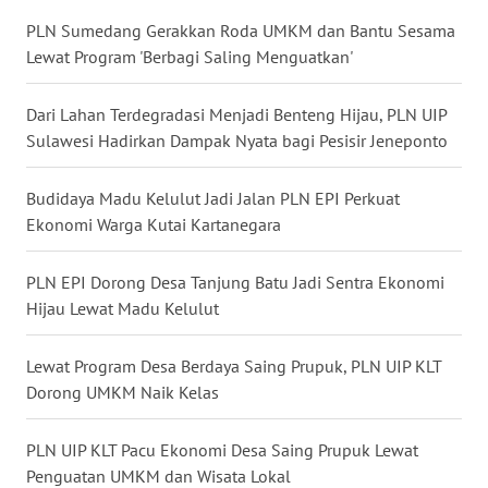
WN
PLN Sumedang Gerakkan Roda UMKM dan Bantu Sesama
INDRAMAYU
Lewat Program 'Berbagi Saling Menguatkan'
WN
KUNINGAN
Dari Lahan Terdegradasi Menjadi Benteng Hijau, PLN UIP
Sulawesi Hadirkan Dampak Nyata bagi Pesisir Jeneponto
WN
MAJALENGKA
Budidaya Madu Kelulut Jadi Jalan PLN EPI Perkuat
Ekonomi Warga Kutai Kartanegara
WN
SUBANG
PLN EPI Dorong Desa Tanjung Batu Jadi Sentra Ekonomi
Hijau Lewat Madu Kelulut
WN
SUKABUMI
Lewat Program Desa Berdaya Saing Prupuk, PLN UIP KLT
Dorong UMKM Naik Kelas
WN
PURWAKARTA
PLN UIP KLT Pacu Ekonomi Desa Saing Prupuk Lewat
Penguatan UMKM dan Wisata Lokal