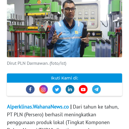
INDEKS
BERITA
KONTAK
KAMI
INFO
IKLAN
Dirut PLN Darmawan. (foto/ist)
TENTANG
Ikuti Kami di:
KAMI
PEDOMAN
MEDIA
Alperklinas.WahanaNews.co
|
Dari tahun ke tahun,
SIBER
PT PLN (Persero) berhasil meningkatkan
penggunaan produk lokal (Tingkat Komponen
REDAKSI