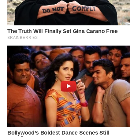
WAHANA
LISTRIK
WAHANA
TRAVEL
WAHANA
TV
WAHANANEWS
ID
WAHANANEWS
CO ID
WAHANANEWS
NET