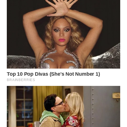
SIBARAGAS
NEWS
METRO
SIANTAR
NEWS
METRO
MEDAN
NEWS
METRO
JAKARTA
NEWS
KRT
NEWS