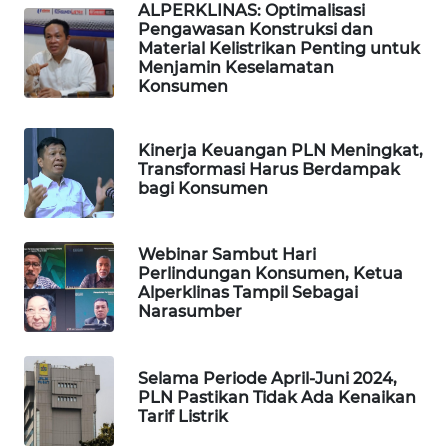
ALPERKLINAS: Optimalisasi
NEWS
Pengawasan Konstruksi dan
Material Kelistrikan Penting untuk
Menjamin Keselamatan
BERKAT
Konsumen
NEWS
BERAMPU
Kinerja Keuangan PLN Meningkat,
NEWS
Transformasi Harus Berdampak
bagi Konsumen
ANUGERAH
NEWS
Webinar Sambut Hari
Perlindungan Konsumen, Ketua
Alperklinas Tampil Sebagai
AKHLAK
Narasumber
ID
PERAPKI
Selama Periode April-Juni 2024,
NEWS
PLN Pastikan Tidak Ada Kenaikan
Tarif Listrik
SONYA