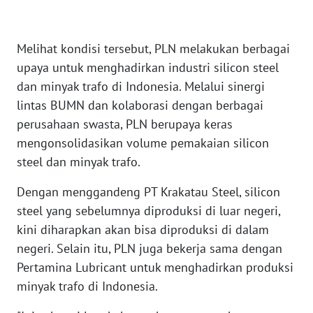
WN
KALTARA
Melihat kondisi tersebut, PLN melakukan berbagai
WN
upaya untuk menghadirkan industri silicon steel
KALSEL
dan minyak trafo di Indonesia. Melalui sinergi
lintas BUMN dan kolaborasi dengan berbagai
WN
perusahaan swasta, PLN berupaya keras
KALTIM
mengonsolidasikan volume pemakaian silicon
steel dan minyak trafo.
WN
SULSEL
Dengan menggandeng PT Krakatau Steel, silicon
steel yang sebelumnya diproduksi di luar negeri,
WN
kini diharapkan akan bisa diproduksi di dalam
GORONTALO
negeri. Selain itu, PLN juga bekerja sama dengan
Pertamina Lubricant untuk menghadirkan produksi
WN
SULUT
minyak trafo di Indonesia.