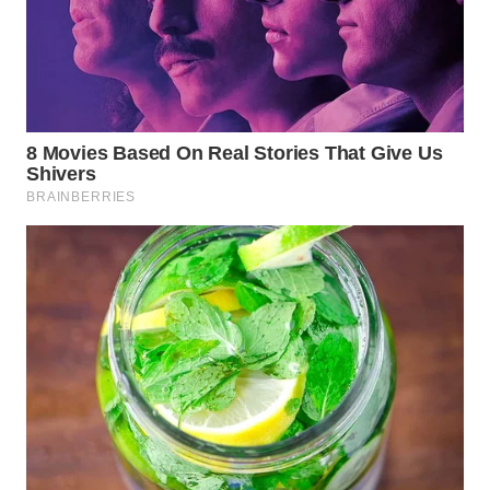
MAWAKA
ID
MARTABAT
NET
PLN
WATCH
MKLI
LPKKI
LKKI
KOPEKLIN