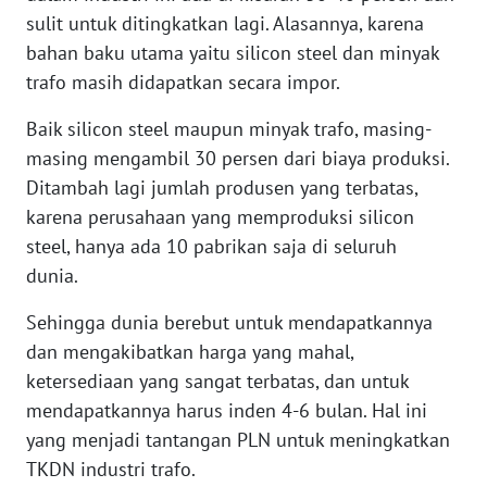
WN
sulit untuk ditingkatkan lagi. Alasannya, karena
NUSANTARA
bahan baku utama yaitu silicon steel dan minyak
trafo masih didapatkan secara impor.
WN
JOGJA
Baik silicon steel maupun minyak trafo, masing-
masing mengambil 30 persen dari biaya produksi.
WN
Ditambah lagi jumlah produsen yang terbatas,
JATIM
karena perusahaan yang memproduksi silicon
steel, hanya ada 10 pabrikan saja di seluruh
WN
dunia.
BALI
Sehingga dunia berebut untuk mendapatkannya
WN
dan mengakibatkan harga yang mahal,
KALBAR
ketersediaan yang sangat terbatas, dan untuk
mendapatkannya harus inden 4-6 bulan. Hal ini
WN
yang menjadi tantangan PLN untuk meningkatkan
KALTENG
TKDN industri trafo.