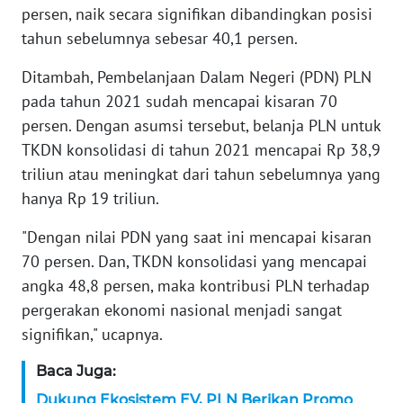
WN
persen, naik secara signifikan dibandingkan posisi
BANTEN
tahun sebelumnya sebesar 40,1 persen.
WN
Ditambah, Pembelanjaan Dalam Negeri (PDN) PLN
NTT
pada tahun 2021 sudah mencapai kisaran 70
persen. Dengan asumsi tersebut, belanja PLN untuk
WN
TKDN konsolidasi di tahun 2021 mencapai Rp 38,9
KEPRI
triliun atau meningkat dari tahun sebelumnya yang
hanya Rp 19 triliun.
WN
PAPUA
"Dengan nilai PDN yang saat ini mencapai kisaran
70 persen. Dan, TKDN konsolidasi yang mencapai
WN
angka 48,8 persen, maka kontribusi PLN terhadap
PAPUA
pergerakan ekonomi nasional menjadi sangat
BARAT
signifikan," ucapnya.
WN
Baca Juga:
RIAU
Dukung Ekosistem EV, PLN Berikan Promo