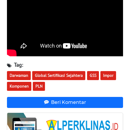
WN
TAPANULI
SELATAN
WN
TANJUNG
LESUNG
WN
Tag:
KARO
Darwaman
Global Sertifikasi Sejahtera
GSS
Impor
WN
Komponen
PLN
SIMALUNGUN
Beri Komentar
WN
LABUHANBATU
WN