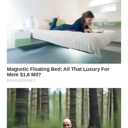
SUMEDANG
WN
CIANJUR
WN
KEPULAUAN
SERIBU
WN
TANGERANG
WN
BINJAI
WN
CIREBON