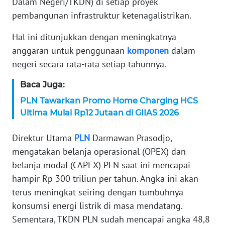
Dalam Negeri/TKDN) di setiap proyek
pembangunan infrastruktur ketenagalistrikan.
KARIR
Hal ini ditunjukkan dengan meningkatnya
DISCLAIMER
anggaran untuk penggunaan
komponen
dalam
negeri secara rata-rata setiap tahunnya.
Wahana
News
Baca Juga:
Regional
PLN Tawarkan Promo Home Charging HCS
Ultima Mulai Rp12 Jutaan di GIIAS 2026
WN
SUMUT
Direktur Utama
PLN
Darmawan Prasodjo,
mengatakan belanja operasional (OPEX) dan
WN
belanja modal (CAPEX) PLN saat ini mencapai
JAKARTA
hampir Rp 300 triliun per tahun. Angka ini akan
WN
terus meningkat seiring dengan tumbuhnya
JABAR
konsumsi energi listrik di masa mendatang.
Sementara, TKDN PLN sudah mencapai angka 48,8