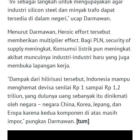
"Ini sebagai langkah untuk mengupayakan agar
WN
MALUKU
industri silicon steel dan minyak trafo dapat
tersedia di dalam negeri," ucap Darmawan.
WN
Menurut Darmawan, Heroic effort tersebut
MALUT
memberikan multiplier effect. Bagi PLN, security of
supply meningkat. Konsumsi listrik pun meningkat
WN
DAIRI
akibat munculnya industri-industri baru yang juga
membuka lapangan kerja.
WN
DANAU
"Dampak dari hilirisasi tersebut, Indonesia mampu
TOBA
menghemat devisa senilai Rp 1 sampai Rp 1,2
triliun, yang dulunya uang sebanyak itu dinikmati
WN
oleh negara – negara China, Korea, Jepang, dan
NIAS
Eropa karena kedua komponen di atas masih
impor," pungkas Darmawan.
[tum]
WN
LANGKAT