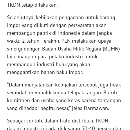
TKDN tetap dilakukan.
WN
BABEL
Selanjutnya, kebijakan pengadaan untuk barang
impor yang diikuti dengan persyaratan akan
WN
membangun pabrik di Indonesia dalam jangka
SUMBAR
waktu 2 tahun. Terakhir, PLN melakukan upaya
sinergi dengan Badan Usaha Milik Negara (BUMN)
WN
SUMSEL
lain, maupun para pelaku industri untuk
membangun industri hulu yang akan
WN
menggantikan bahan baku impor.
BENGKULU
“Dalam menjalankan kebijakan tersebut juga tidak
WN
semudah membalik kedua telapak tangan. Butuh
LAMPUNG
komitmen dan usaha yang keras karena tantangan
yang dihadapi begitu besar,” jelas Darmawan.
WN
JATENG
Sebagai contoh, dalam trafo distribusi, TKDN
dalam industri ini ada di kisaran 30-40 persen dan