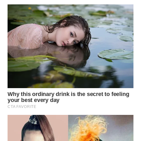
WN
NATUNA
WN
BINTAN
WN
MANDALIKA
WN
LIKUPANG
WN
LABUANBAJO
WN
BORNEO