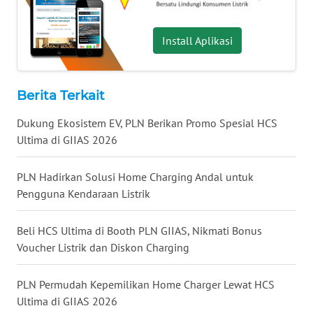
TAPANULI
TENGAH
Install Aplikasi
WN DELI
SERDANG
Berita Terkait
WN
Dukung Ekosistem EV, PLN Berikan Promo Spesial HCS
TEBING
TINGGI
Ultima di GIIAS 2026
WN
PLN Hadirkan Solusi Home Charging Andal untuk
PAKPAK
Pengguna Kendaraan Listrik
WN
Beli HCS Ultima di Booth PLN GIIAS, Nikmati Bonus
KARAWANG
Voucher Listrik dan Diskon Charging
WN
PLN Permudah Kepemilikan Home Charger Lewat HCS
BEKASI
Ultima di GIIAS 2026