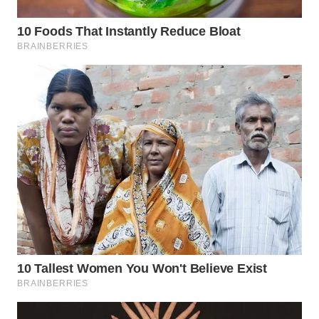
PORTAL
KONSUMEN
FORWAMKI
ALPERKLINAS
FORJASIDA
TAMBANG
NEWS
SITUNGIR
NEWS
SIDIKALANG
NEWS