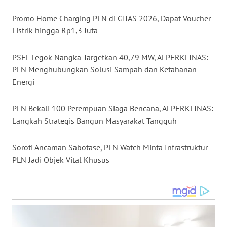
WN
Promo Home Charging PLN di GIIAS 2026, Dapat Voucher
BOGOR
Listrik hingga Rp1,3 Juta
WN
PSEL Legok Nangka Targetkan 40,79 MW, ALPERKLINAS:
DEPOK
PLN Menghubungkan Solusi Sampah dan Ketahanan
Energi
WN
TAPANULI
PLN Bekali 100 Perempuan Siaga Bencana, ALPERKLINAS:
UTARA
Langkah Strategis Bangun Masyarakat Tangguh
WN
SAMOSIR
Soroti Ancaman Sabotase, PLN Watch Minta Infrastruktur
PLN Jadi Objek Vital Khusus
WN
PADANG
LAWAS
WN