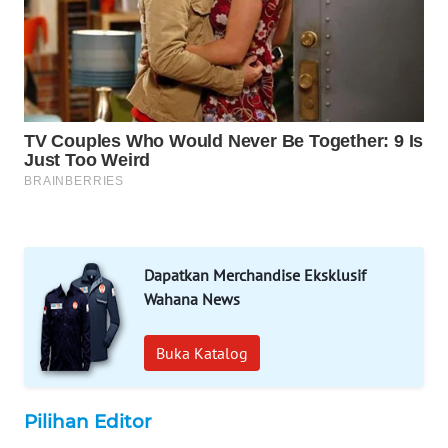
KARING
NEWS
JURNAL
MARITIM
HUMBANG
NEWS
GARONGGANG
NEWS
Dapatkan Merchandise Eksklusif
FISUELRI
Wahana News
ID
Buka Katalog
ENERGI
NEWS
Pilihan Editor
CILEUNGSI