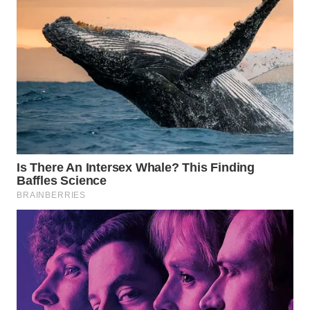
WAHANA
DESA
WISATA
LAPAK
WAHANA
Wahana
Network
KONSUMEN
LISTRIK
MASYARAKAT
KELISTRIKAN
WALINKI
ID