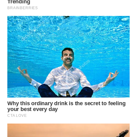
WAHANA
SPORT
WAHANA
UMKM
WAHANA
SELEB
WAHANA
PERSONA
WAHANA
OTOMOTIF
WAHANA
HEALTH