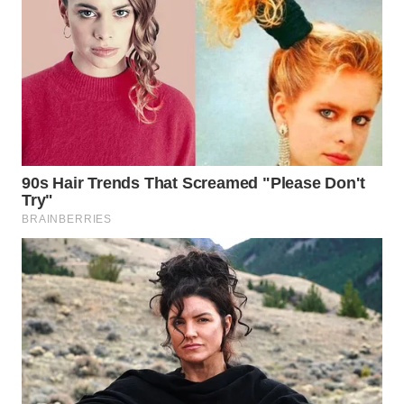
Wahana
Media
Group
WAHANA
NEWS
WAHANA
TANI
WAHANA
ADVOKAT
WAHANA
INFRASTRUKTUR
WAHANA
KONSUMEN