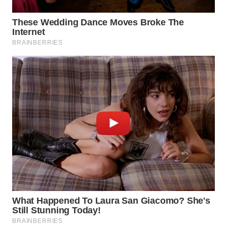
WN
PRIANGAN
TIMUR
WN
SEMARANG
WN
SOLO
WN
BOROBUDUR
WN
MADURA
WN
SURABAYA