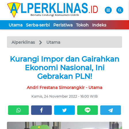
Utama
Serba-serbi
Peristiwa
Tokoh
Indeks
WAHANA
Tutup
TV
Alperklinas
Utama
UTAMA
Kurangi Impor dan Gairahkan
Ekonomi Nasional, Ini
SERBA-
Gebrakan PLN!
SERBI
Andri Frestana Simorangkir - Utama
PERISTIWA
Kamis, 24 November 2022 - 16:00 WIB
TOKOH
Informasi