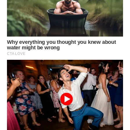
WN
INDRAMAYU
WN
KUNINGAN
WN
MAJALENGKA
WN
SUBANG
WN
SUKABUMI
WN
PURWAKARTA