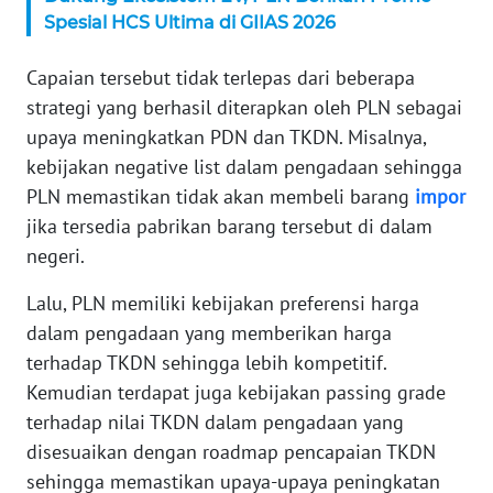
Spesial HCS Ultima di GIIAS 2026
WN
SERAMBI
Capaian tersebut tidak terlepas dari beberapa
strategi yang berhasil diterapkan oleh PLN sebagai
WN
JAMBI
upaya meningkatkan PDN dan TKDN. Misalnya,
kebijakan negative list dalam pengadaan sehingga
WN
PLN memastikan tidak akan membeli barang
impor
SULTRA
jika tersedia pabrikan barang tersebut di dalam
negeri.
WN
NTB
Lalu, PLN memiliki kebijakan preferensi harga
dalam pengadaan yang memberikan harga
WN
terhadap TKDN sehingga lebih kompetitif.
SULTENG
Kemudian terdapat juga kebijakan passing grade
terhadap nilai TKDN dalam pengadaan yang
WN
disesuaikan dengan roadmap pencapaian TKDN
SULBAR
sehingga memastikan upaya-upaya peningkatan