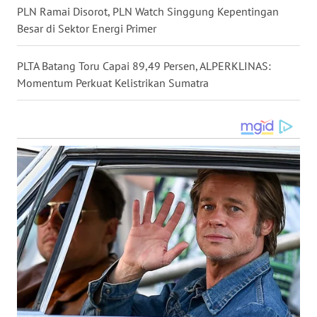
TAPANULI
PLN Ramai Disorot, PLN Watch Singgung Kepentingan
TENGAH
Besar di Sektor Energi Primer
WN DELI
PLTA Batang Toru Capai 89,49 Persen, ALPERKLINAS:
SERDANG
Momentum Perkuat Kelistrikan Sumatra
WN
TEBING
TINGGI
WN
PAKPAK
WN
KARAWANG
WN
BEKASI