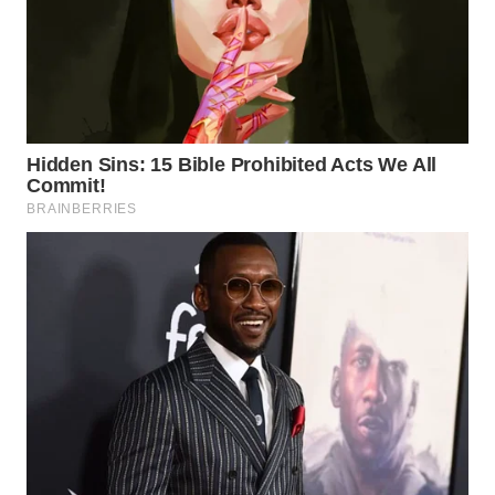
WN
PRIANGAN
TIMUR
WN
SEMARANG
WN
SOLO
WN
BOROBUDUR
WN
MADURA
WN
SURABAYA