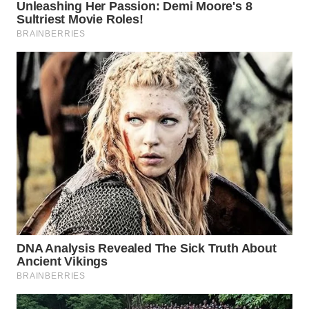
WAHANA
DESA
WISATA
LAPAK
WAHANA
Wahana
Network
KONSUMEN
LISTRIK
MASYARAKAT
KELISTRIKAN
WALINKI
ID