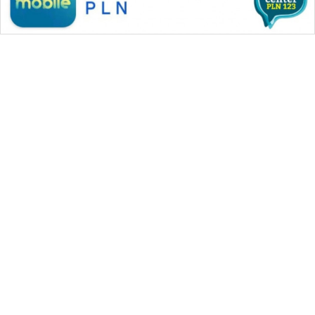
WAHANA MEDIA GROUP
|
|
|
WAHANA NEWS co
WAHANA TANI
WAHANA ADVOKAT
|
|
WAHANA INFRASTRUKTUR
WAHANA KONSUMEN
|
|
|
WAHANA LISTRIK
WAHANA TRAVEL
WAHANA TV
|
|
|
WAHANANEWS id
WAHANANEWS CO ID
WAHANANEWS NET
|
|
|
WAHANA SPORT ID
Wahana UMKM
Wahana Seleb