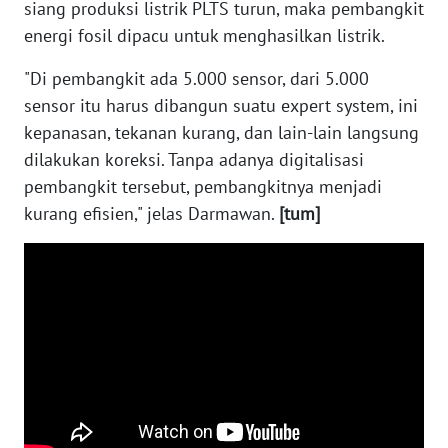
siang produksi listrik PLTS turun, maka pembangkit
WN
KALTARA
energi fosil dipacu untuk menghasilkan listrik.
"Di pembangkit ada 5.000 sensor, dari 5.000
WN
sensor itu harus dibangun suatu expert system, ini
KALSEL
kepanasan, tekanan kurang, dan lain-lain langsung
dilakukan koreksi. Tanpa adanya digitalisasi
WN
KALTIM
pembangkit tersebut, pembangkitnya menjadi
kurang efisien," jelas Darmawan.
[tum]
WN
SULSEL
WN
GORONTALO
WN
SULUT