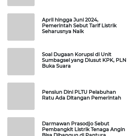
KARING
NEWS
April hingga Juni 2024,
JURNAL
Pemerintah Sebut Tarif Listrik
MARITIM
Seharusnya Naik
HUMBANG
NEWS
Soal Dugaan Korupsi di Unit
Sumbagsel yang Diusut KPK, PLN
Buka Suara
GARONGGANG
NEWS
FISUELRI
Pensiun Dini PLTU Pelabuhan
ID
Ratu Ada Ditangan Pemerintah
ENERGI
NEWS
Darmawan Prasodjo Sebut
Pembangkit Listrik Tenaga Angin
Bisa Dibangun di Pantura
CILEUNGSI