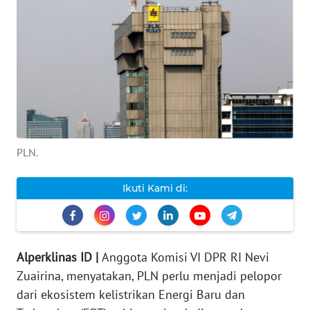
INDEKS
BERITA
KONTAK
KAMI
INFO
IKLAN
PLN.
TENTANG
Ikuti Kami di:
KAMI
PEDOMAN
MEDIA
Alperklinas ID |
Anggota Komisi VI DPR RI Nevi
SIBER
Zuairina, menyatakan, PLN perlu menjadi pelopor
dari ekosistem kelistrikan Energi Baru dan
REDAKSI