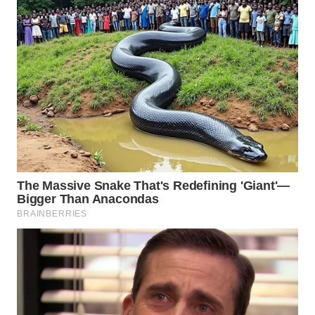
MAWAKA
ID
MARTABAT
NET
PLN
WATCH
MKLI
LPKKI
LKKI
KOPEKLIN