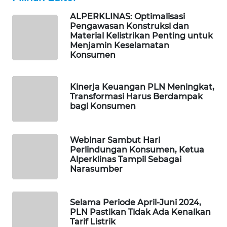
SIBARAGAS
ALPERKLINAS: Optimalisasi
NEWS
Pengawasan Konstruksi dan
Material Kelistrikan Penting untuk
Menjamin Keselamatan
METRO
Konsumen
SIANTAR
NEWS
Kinerja Keuangan PLN Meningkat,
METRO
Transformasi Harus Berdampak
MEDAN
bagi Konsumen
NEWS
Webinar Sambut Hari
METRO
Perlindungan Konsumen, Ketua
JAKARTA
Alperklinas Tampil Sebagai
NEWS
Narasumber
KRT
NEWS
Selama Periode April-Juni 2024,
PLN Pastikan Tidak Ada Kenaikan
Tarif Listrik