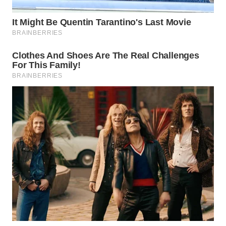
WN
BOGOR
WN
DEPOK
WN
TAPANULI
UTARA
WN
SAMOSIR
WN
PADANG
LAWAS
WN