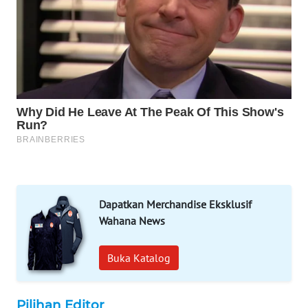
PORTAL
KONSUMEN
FORWAMKI
ALPERKLINAS
FORJASIDA
TAMBANG
NEWS
Dapatkan Merchandise Eksklusif
SITUNGIR
Wahana News
NEWS
Buka Katalog
SIDIKALANG
NEWS
Pilihan Editor