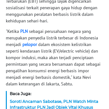
Terbarukan (EBT) sehingga layak digencarkan
sosialisasi terkait penerapan gaya hidup dengan
KARIR
menggunakan peralatan berbasis listrik dalam
kehidupan sehari-hari.
DISCLAIMER
"Ketika
PLN
sebagai perusahaan negara yang
Wahana
merupakan penyedia listrik terbesar di Indonesia
News
Regional
menjadi
pelopor
dalam ekosistem kelistrikan
seperti kendaraan listrik (EV/electric vehicle) dan
WN
kompor induksi, maka akan terjadi penciptaan
SUMUT
permintaan yang secara bersamaan dapat sebagai
pengalihan konsumsi energi berbasis impor
WN
menjadi energi berbasis domestik," kata Nevi
JAKARTA
dalam keterangan di Jakarta, Sabtu.
WN
Baca Juga:
JABAR
Soroti Ancaman Sabotase, PLN Watch Minta
Infrastruktur PLN Jadi Objek Vital Khusus