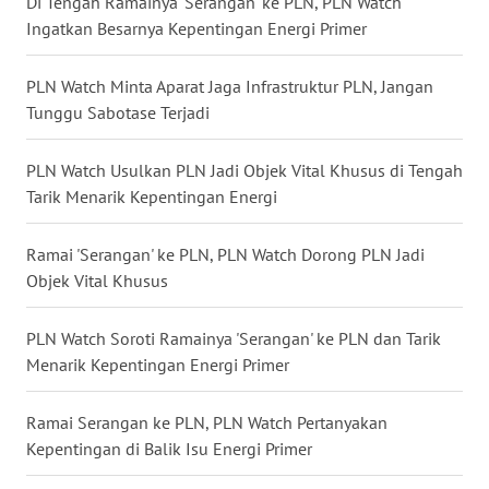
Di Tengah Ramainya 'Serangan' ke PLN, PLN Watch
WN
Ingatkan Besarnya Kepentingan Energi Primer
TAPANULI
SELATAN
PLN Watch Minta Aparat Jaga Infrastruktur PLN, Jangan
Tunggu Sabotase Terjadi
WN
TANJUNG
PLN Watch Usulkan PLN Jadi Objek Vital Khusus di Tengah
LESUNG
Tarik Menarik Kepentingan Energi
WN
Ramai 'Serangan' ke PLN, PLN Watch Dorong PLN Jadi
KARO
Objek Vital Khusus
WN
SIMALUNGUN
PLN Watch Soroti Ramainya 'Serangan' ke PLN dan Tarik
Menarik Kepentingan Energi Primer
WN
LABUHANBATU
Ramai Serangan ke PLN, PLN Watch Pertanyakan
Kepentingan di Balik Isu Energi Primer
WN