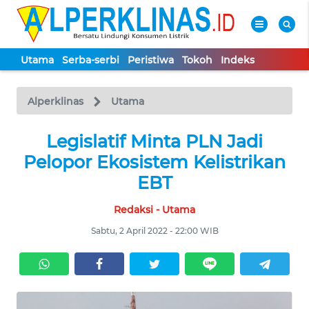
Utama
Serba-serbi
Peristiwa
Tokoh
Indeks
WAHANA
Tutup
TV
Alperklinas
Utama
UTAMA
Legislatif Minta PLN Jadi
Pelopor Ekosistem Kelistrikan
SERBA-
EBT
SERBI
Redaksi - Utama
PERISTIWA
Sabtu, 2 April 2022 - 22:00 WIB
TOKOH
Informasi