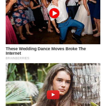
WAHANA
LISTRIK
WAHANA
TRAVEL
WAHANA
TV
WAHANANEWS
ID
WAHANANEWS
CO ID
WAHANANEWS
NET