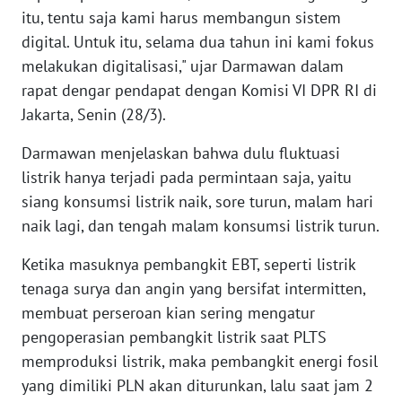
WN
itu, tentu saja kami harus membangun sistem
NUSANTARA
digital. Untuk itu, selama dua tahun ini kami fokus
melakukan digitalisasi," ujar Darmawan dalam
WN
rapat dengar pendapat dengan Komisi VI DPR RI di
JOGJA
Jakarta, Senin (28/3).
WN
Darmawan menjelaskan bahwa dulu fluktuasi
JATIM
listrik hanya terjadi pada permintaan saja, yaitu
siang konsumsi listrik naik, sore turun, malam hari
WN
naik lagi, dan tengah malam konsumsi listrik turun.
BALI
Ketika masuknya pembangkit EBT, seperti listrik
WN
tenaga surya dan angin yang bersifat intermitten,
KALBAR
membuat perseroan kian sering mengatur
pengoperasian pembangkit listrik saat PLTS
WN
memproduksi listrik, maka pembangkit energi fosil
KALTENG
yang dimiliki PLN akan diturunkan, lalu saat jam 2