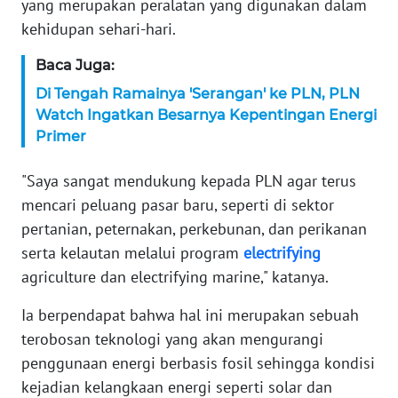
yang merupakan peralatan yang digunakan dalam
WN
kehidupan sehari-hari.
SERAMBI
Baca Juga:
WN
Di Tengah Ramainya 'Serangan' ke PLN, PLN
JAMBI
Watch Ingatkan Besarnya Kepentingan Energi
Primer
WN
SULTRA
"Saya sangat mendukung kepada PLN agar terus
mencari peluang pasar baru, seperti di sektor
WN
pertanian, peternakan, perkebunan, dan perikanan
NTB
serta kelautan melalui program
electrifying
agriculture dan electrifying marine," katanya.
WN
SULTENG
Ia berpendapat bahwa hal ini merupakan sebuah
terobosan teknologi yang akan mengurangi
WN
penggunaan energi berbasis fosil sehingga kondisi
SULBAR
kejadian kelangkaan energi seperti solar dan