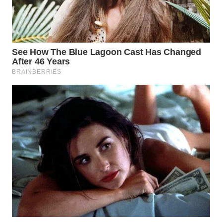
WAHANA
SPORT
WAHANA
UMKM
WAHANA
SELEB
WAHANA
PERSONA
WAHANA
OTOMOTIF
WAHANA
HEALTH