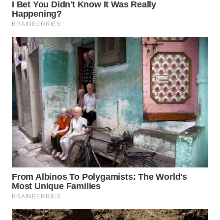
SUMEDANG
WN
CIANJUR
WN
KEPULAUAN
SERIBU
WN
TANGERANG
WN
BINJAI
WN
CIREBON