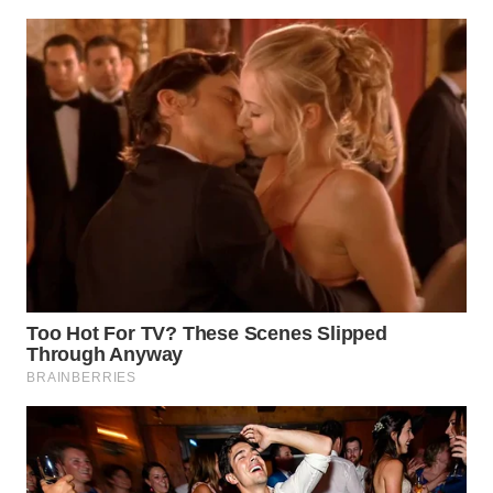
Wahana
Media
Group
WAHANA
NEWS
WAHANA
TANI
WAHANA
ADVOKAT
WAHANA
INFRASTRUKTUR
WAHANA
KONSUMEN