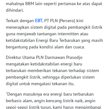
mahalnya BBM lain seperti pertamax ke atas dapat
WN
dihindari.
BABEL
Terkait dengan
EBT
, PT PLN (Persero) kini
WN
menerapkan sistem digital pada pembangkit listrik
SUMBAR
guna menjawab tantangan intermitten atau
ketidakstabilan Energi Baru Terbarukan yang masih
WN
SUMSEL
bergantung pada kondisi alam dan cuaca.
Direktur Utama PLN Darmawan Prasodjo
WN
mengatakan ketidakstabilan energi baru
BENGKULU
terbarukan memberikan tekanan terhadap sistem
pembangkit listrik, sehingga diperlukan sistem
WN
LAMPUNG
digital untuk mengatasi tekanan itu.
"Dengan masuknya era energi baru terbarukan
WN
JATENG
berbasis alam, angin kencang listrik naik, angin
sepoi-sepoi listrik turun, kami harus mengimbangi