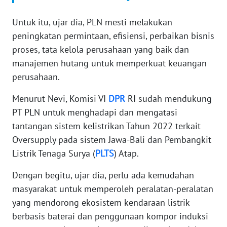
WN
BANTEN
Untuk itu, ujar dia, PLN mesti melakukan
peningkatan permintaan, efisiensi, perbaikan bisnis
WN
proses, tata kelola perusahaan yang baik dan
NTT
manajemen hutang untuk memperkuat keuangan
perusahaan.
WN
KEPRI
Menurut Nevi, Komisi VI
DPR
RI sudah mendukung
PT PLN untuk menghadapi dan mengatasi
WN
tantangan sistem kelistrikan Tahun 2022 terkait
PAPUA
Oversupply pada sistem Jawa-Bali dan Pembangkit
Listrik Tenaga Surya (
PLTS
) Atap.
WN
PAPUA
Dengan begitu, ujar dia, perlu ada kemudahan
BARAT
masyarakat untuk memperoleh peralatan-peralatan
WN
yang mendorong ekosistem kendaraan listrik
RIAU
berbasis baterai dan penggunaan kompor induksi