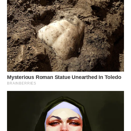
WN
INDRAMAYU
WN
KUNINGAN
WN
MAJALENGKA
WN
SUBANG
WN
SUKABUMI
WN
PURWAKARTA