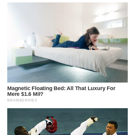
WN
BOGOR
WN
DEPOK
WN
TAPANULI
UTARA
WN
SAMOSIR
WN
PADANG
LAWAS
WN