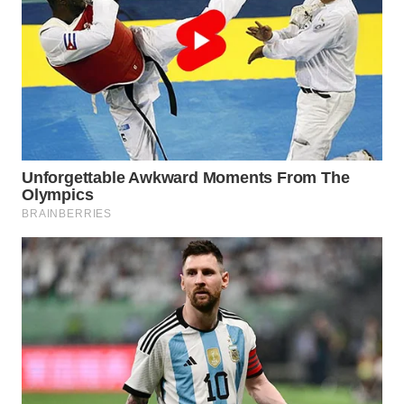
SUMEDANG
WN
CIANJUR
WN
KEPULAUAN
SERIBU
WN
TANGERANG
WN
BINJAI
WN
CIREBON