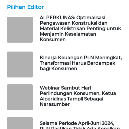
WAHANA
Pilihan Editor
DESA
WISATA
ALPERKLINAS: Optimalisasi
Pengawasan Konstruksi dan
Material Kelistrikan Penting untuk
LAPAK
Menjamin Keselamatan
WAHANA
Konsumen
Wahana
Network
Kinerja Keuangan PLN Meningkat,
Transformasi Harus Berdampak
bagi Konsumen
KONSUMEN
LISTRIK
Webinar Sambut Hari
Perlindungan Konsumen, Ketua
MASYARAKAT
Alperklinas Tampil Sebagai
KELISTRIKAN
Narasumber
WALINKI
ID
Selama Periode April-Juni 2024,
PLN Pastikan Tidak Ada Kenaikan