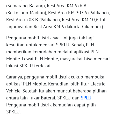
(Semarang-Batang), Rest Area KM 626 B
WN
SERAMBI
(Kertosono-Madiun), Rest Area KM 207 A (Palikanci),
Rest Area 208 B (Palikanci), Rest Area KM 10,6 Tol
WN
Jagorawi dan Rest Area KM 6 (Jakarta-Cikampek).
JAMBI
Pengguna mobil listrik saat ini juga tak lagi
kesulitan untuk mencari SPKLU. Sebab, PLN
WN
SULTRA
memberikan kemudahan melalui aplikasi PLN
Mobile. Lewat PLN Mobile, masyarakat bisa mencari
WN
lokasi SPKLU terdekat.
NTB
Caranya, pengguna mobil listrik cukup membuka
WN
aplikasi PLN Mobile. Kemudian, pilih fitur Electric
SULTENG
Vehicle. Setelah itu akan muncul beberapa pilihan
antara lain Tukar Baterai, SPKLU dan
SPLU
.
WN
Pengguna mobil listrik kemudian dapat pilih
SULBAR
SPKLU.