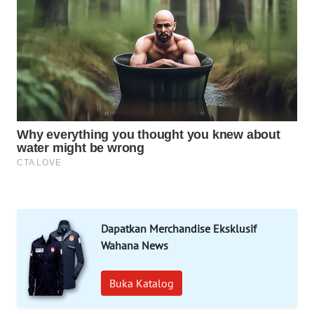
WAHANA
SPORT
WAHANA
UMKM
WAHANA
SELEB
WAHANA
PERSONA
WAHANA
Dapatkan Merchandise Eksklusif
OTOMOTIF
Wahana News
WAHANA
Buka Katalog
HEALTH