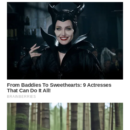
WAHANA
LISTRIK
WAHANA
TRAVEL
WAHANA
TV
WAHANANEWS
ID
WAHANANEWS
CO ID
WAHANANEWS
NET