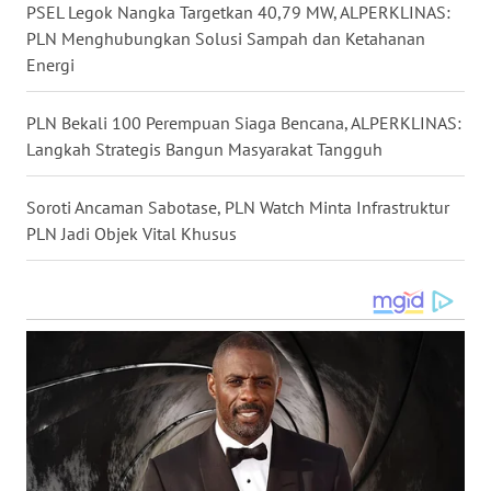
WN
PSEL Legok Nangka Targetkan 40,79 MW, ALPERKLINAS:
MALUKU
PLN Menghubungkan Solusi Sampah dan Ketahanan
Energi
WN
MALUT
PLN Bekali 100 Perempuan Siaga Bencana, ALPERKLINAS:
Langkah Strategis Bangun Masyarakat Tangguh
WN
DAIRI
Soroti Ancaman Sabotase, PLN Watch Minta Infrastruktur
PLN Jadi Objek Vital Khusus
WN
DANAU
TOBA
WN
NIAS
WN
LANGKAT