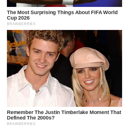
TAPANULI
TENGAH
WN DELI
SERDANG
WN
TEBING
TINGGI
WN
PAKPAK
WN
KARAWANG
WN
BEKASI