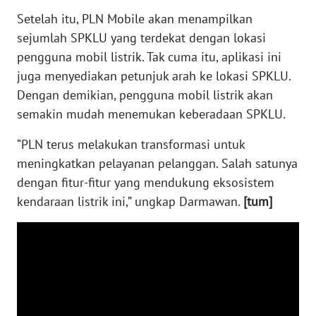
WN
Setelah itu, PLN Mobile akan menampilkan
BABEL
sejumlah SPKLU yang terdekat dengan lokasi
pengguna mobil listrik. Tak cuma itu, aplikasi ini
WN
juga menyediakan petunjuk arah ke lokasi SPKLU.
SUMBAR
Dengan demikian, pengguna mobil listrik akan
semakin mudah menemukan keberadaan SPKLU.
WN
SUMSEL
“PLN terus melakukan transformasi untuk
meningkatkan pelayanan pelanggan. Salah satunya
WN
dengan fitur-fitur yang mendukung eksosistem
BENGKULU
kendaraan listrik ini,” ungkap Darmawan.
[tum]
WN
LAMPUNG
WN
JATENG