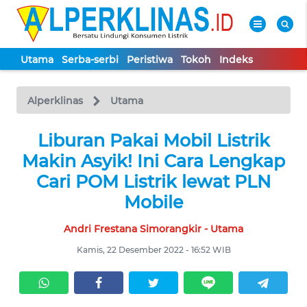
Utama
Serba-serbi
Peristiwa
Tokoh
Indeks
WAHANA
Tutup
TV
Alperklinas
Utama
UTAMA
Liburan Pakai Mobil Listrik
Makin Asyik! Ini Cara Lengkap
SERBA-
Cari POM Listrik lewat PLN
SERBI
Mobile
Andri Frestana Simorangkir - Utama
PERISTIWA
Kamis, 22 Desember 2022 - 16:52 WIB
TOKOH
Informasi