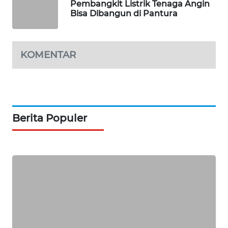
Pembangkit Listrik Tenaga Angin
PORTAL
Bisa Dibangun di Pantura
KONSUMEN
FORWAMKI
KOMENTAR
ALPERKLINAS
FORJASIDA
Berita Populer
TAMBANG
NEWS
SITUNGIR
NEWS
SIDIKALANG
NEWS