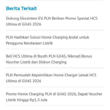
WN
Berita Terkait
KALTARA
Dukung Ekosistem EV, PLN Berikan Promo Spesial HCS
WN
Ultima di GIIAS 2026
KALSEL
PLN Hadirkan Solusi Home Charging Andal untuk
WN
Pengguna Kendaraan Listrik
KALTIM
Beli HCS Ultima di Booth PLN GIIAS, Nikmati Bonus
WN
Voucher Listrik dan Diskon Charging
SULSEL
PLN Permudah Kepemilikan Home Charger Lewat HCS
WN
Ultima di GIIAS 2026
GORONTALO
Promo Home Charging PLN di GIIAS 2026, Dapat Voucher
WN
SULUT
Listrik hingga Rp1,3 Juta