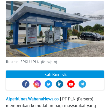
INDEKS
BERITA
KONTAK
KAMI
INFO
IKLAN
Ilustrasi SPKLU PLN. (foto/pln)
TENTANG
KAMI
Ikuti Kami di:
PEDOMAN
MEDIA
SIBER
Alperklinas.WahanaNews.co
|
PT PLN (Persero)
memberikan kemudahan bagi masyarakat yang
REDAKSI