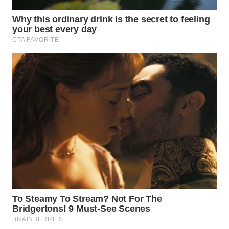
Wahana
Media
Group
WAHANA
NEWS
WAHANA
TANI
WAHANA
ADVOKAT
WAHANA
INFRASTRUKTUR
WAHANA
KONSUMEN