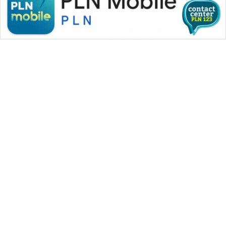
WAHANA MEDIA GROUP
|
|
|
WAHANA NEWS co
WAHANA TANI
WAHANA ADVOKAT
|
|
WAHANA INFRASTRUKTUR
WAHANA KONSUMEN
|
|
|
WAHANA LISTRIK
WAHANA TRAVEL
WAHANA TV
|
|
|
WAHANANEWS id
WAHANANEWS CO ID
WAHANANEWS NET