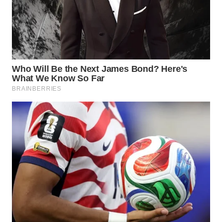
WN
TAPANULI
SELATAN
WN
TANJUNG
LESUNG
WN
KARO
WN
SIMALUNGUN
WN
LABUHANBATU
WN