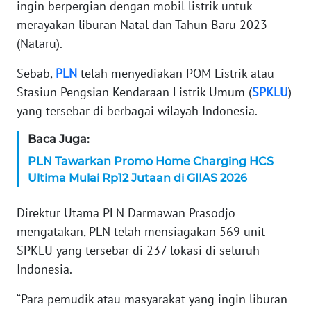
ingin berpergian dengan mobil listrik untuk
merayakan liburan Natal dan Tahun Baru 2023
KARIR
(Nataru).
DISCLAIMER
Sebab,
PLN
telah menyediakan POM Listrik atau
Stasiun Pengsian Kendaraan Listrik Umum (
SPKLU
)
Wahana
yang tersebar di berbagai wilayah Indonesia.
News
Regional
Baca Juga:
PLN Tawarkan Promo Home Charging HCS
WN
SUMUT
Ultima Mulai Rp12 Jutaan di GIIAS 2026
Direktur Utama PLN Darmawan Prasodjo
WN
JAKARTA
mengatakan, PLN telah mensiagakan 569 unit
SPKLU yang tersebar di 237 lokasi di seluruh
WN
Indonesia.
JABAR
“Para pemudik atau masyarakat yang ingin liburan