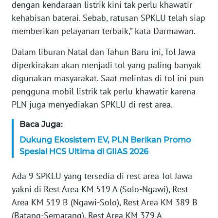
WN
dengan kendaraan listrik kini tak perlu khawatir
BANTEN
kehabisan baterai. Sebab, ratusan SPKLU telah siap
memberikan pelayanan terbaik,” kata Darmawan.
WN
NTT
Dalam liburan Natal dan Tahun Baru ini, Tol Jawa
diperkirakan akan menjadi tol yang paling banyak
WN
digunakan masyarakat. Saat melintas di tol ini pun
KEPRI
pengguna mobil listrik tak perlu khawatir karena
PLN juga menyediakan SPKLU di rest area.
WN
PAPUA
Baca Juga:
Dukung Ekosistem EV, PLN Berikan Promo
WN
Spesial HCS Ultima di GIIAS 2026
PAPUA
BARAT
Ada 9 SPKLU yang tersedia di rest area Tol Jawa
yakni di Rest Area KM 519 A (Solo-Ngawi), Rest
WN
Area KM 519 B (Ngawi-Solo), Rest Area KM 389 B
RIAU
(Batang-Semarang), Rest Area KM 379 A