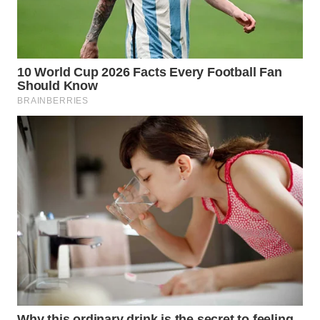
WN
INDRAMAYU
WN
KUNINGAN
WN
MAJALENGKA
WN
SUBANG
WN
SUKABUMI
WN
PURWAKARTA