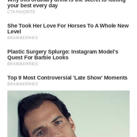
WN
PRIANGAN
TIMUR
WN
SEMARANG
WN
SOLO
WN
BOROBUDUR
WN
MADURA
WN
SURABAYA