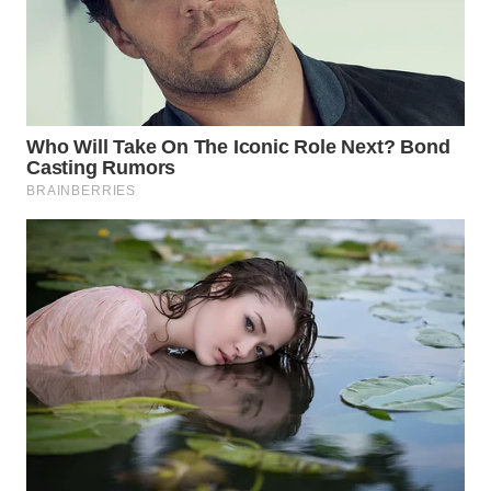
WN
NATUNA
WN
BINTAN
WN
MANDALIKA
WN
LIKUPANG
WN
LABUANBAJO
WN
BORNEO