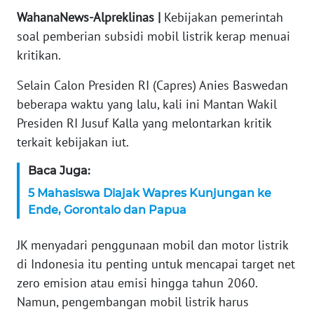
WahanaNews-Alpreklinas |
Kebijakan pemerintah
KARIR
soal pemberian subsidi mobil listrik kerap menuai
kritikan.
DISCLAIMER
Selain Calon Presiden RI (Capres) Anies Baswedan
Wahana
beberapa waktu yang lalu, kali ini Mantan Wakil
News
Presiden RI Jusuf Kalla yang melontarkan kritik
Regional
terkait kebijakan iut.
WN
Baca Juga:
SUMUT
5 Mahasiswa Diajak Wapres Kunjungan ke
Ende, Gorontalo dan Papua
WN
JAKARTA
JK menyadari penggunaan mobil dan motor listrik
di Indonesia itu penting untuk mencapai target net
WN
JABAR
zero emision atau emisi hingga tahun 2060.
Namun, pengembangan mobil listrik harus