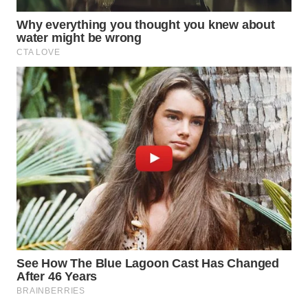
TAPANULI
TENGAH
WN DELI
SERDANG
WN
TEBING
TINGGI
WN
PAKPAK
WN
KARAWANG
WN
BEKASI