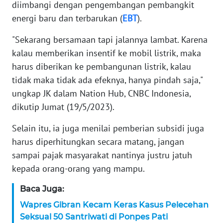
WN
diimbangi dengan pengembangan pembangkit
BANTEN
energi baru dan terbarukan (
EBT
).
"Sekarang bersamaan tapi jalannya lambat. Karena
WN
NTT
kalau memberikan insentif ke mobil listrik, maka
harus diberikan ke pembangunan listrik, kalau
WN
tidak maka tidak ada efeknya, hanya pindah saja,"
KEPRI
ungkap JK dalam Nation Hub, CNBC Indonesia,
dikutip Jumat (19/5/2023).
WN
PAPUA
Selain itu, ia juga menilai pemberian subsidi juga
harus diperhitungkan secara matang, jangan
WN
sampai pajak masyarakat nantinya justru jatuh
PAPUA
kepada orang-orang yang mampu.
BARAT
Baca Juga:
WN
Wapres Gibran Kecam Keras Kasus Pelecehan
RIAU
Seksual 50 Santriwati di Ponpes Pati