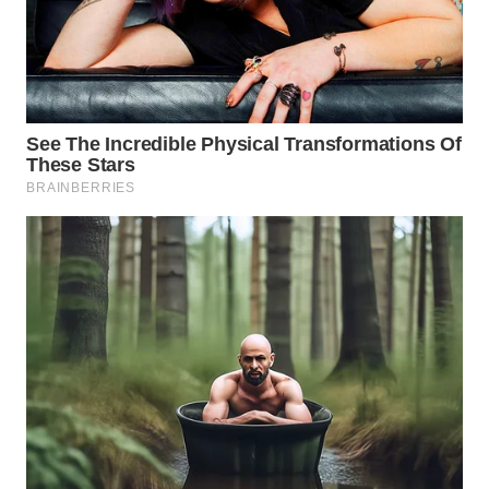
WN
TAPANULI
SELATAN
WN
TANJUNG
LESUNG
WN
KARO
WN
SIMALUNGUN
WN
LABUHANBATU
WN