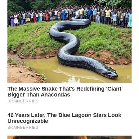
WN
BOGOR
WN
DEPOK
WN
TAPANULI
UTARA
WN
SAMOSIR
WN
PADANG
LAWAS
WN