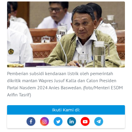
INDEKS
BERITA
KONTAK
KAMI
INFO
IKLAN
Pemberian subsidi kendaraan listrik oleh pemerintah
TENTANG
dikritik mantan Wapres Jusuf Kalla dan Calon Presiden
KAMI
Partai Nasdem 2024 Anies Baswedan. (foto/Menteri ESDM
Arifin Tasrif)
PEDOMAN
MEDIA
Ikuti Kami di:
SIBER
REDAKSI