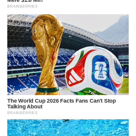
WN
NATUNA
WN
BINTAN
WN
MANDALIKA
WN
LIKUPANG
WN
LABUANBAJO
WN
BORNEO