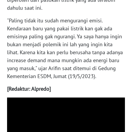
WN
dahulu saat ini.
BABEL
"Paling tidak itu sudah mengurangi emisi.
WN
Kendaraan baru yang pakai listrik kan gak ada
SUMBAR
emisinya paling gak ngurangi. Ya saya hanya ingin
bukan menjadi polemik ini lah yang ingin kita
WN
lihat. Karena kita kan perlu berusaha tanpa adanya
SUMSEL
increase demand mana mungkin ada energi baru
yang masuk," ujar Arifin saat ditemui di Gedung
WN
Kementerian ESDM, Jumat (19/5/2023).
BENGKULU
[Redaktur: Alpredo]
WN
LAMPUNG
WN
JATENG