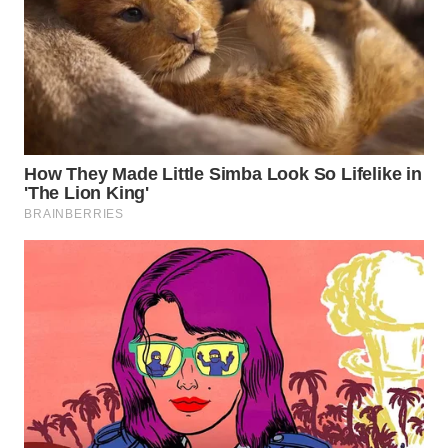
WN
INDRAMAYU
WN
KUNINGAN
WN
MAJALENGKA
WN
SUBANG
WN
SUKABUMI
WN
PURWAKARTA