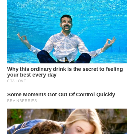
Wahana
Media
Group
WAHANA
NEWS
WAHANA
TANI
WAHANA
ADVOKAT
WAHANA
INFRASTRUKTUR
WAHANA
KONSUMEN