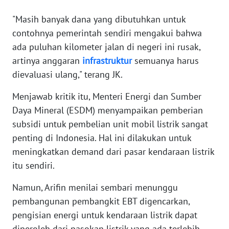
WN
"Masih banyak dana yang dibutuhkan untuk
SERAMBI
contohnya pemerintah sendiri mengakui bahwa
ada puluhan kilometer jalan di negeri ini rusak,
WN
artinya anggaran
infrastruktur
semuanya harus
JAMBI
dievaluasi ulang," terang JK.
WN
Menjawab kritik itu, Menteri Energi dan Sumber
SULTRA
Daya Mineral (ESDM) menyampaikan pemberian
subsidi untuk pembelian unit mobil listrik sangat
WN
NTB
penting di Indonesia. Hal ini dilakukan untuk
meningkatkan demand dari pasar kendaraan listrik
WN
itu sendiri.
SULTENG
Namun, Arifin menilai sembari menunggu
pembangunan pembangkit EBT digencarkan,
WN
SULBAR
pengisian energi untuk kendaraan listrik dapat
diperoleh dari pasokan listrik yang ada terlebih