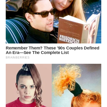
WAHANA
LISTRIK
WAHANA
TRAVEL
WAHANA
TV
WAHANANEWS
ID
WAHANANEWS
CO ID
WAHANANEWS
NET