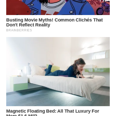
WN
PRIANGAN
TIMUR
WN
SEMARANG
WN
SOLO
WN
BOROBUDUR
WN
MADURA
WN
SURABAYA