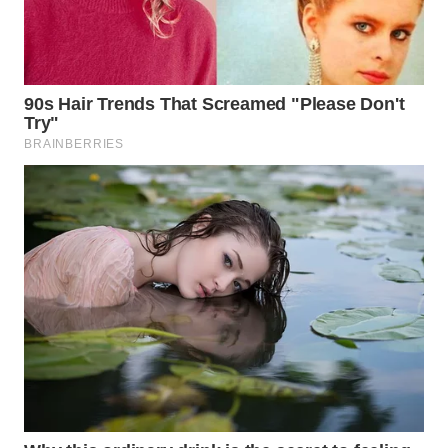
WAHANA
SPORT
WAHANA
UMKM
WAHANA
SELEB
WAHANA
PERSONA
WAHANA
OTOMOTIF
WAHANA
HEALTH