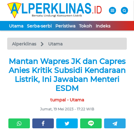
Utama
Serba-serbi
Peristiwa
Tokoh
Indeks
WAHANA
Tutup
TV
Alperklinas
Utama
UTAMA
Mantan Wapres JK dan Capres
Anies Kritik Subsidi Kendaraan
SERBA-
Listrik, Ini Jawaban Menteri
SERBI
ESDM
tumpal - Utama
PERISTIWA
Jumat, 19 Mei 2023 - 17:22 WIB
TOKOH
Informasi