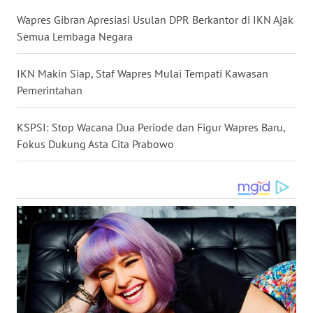
WN
Wapres Gibran Apresiasi Usulan DPR Berkantor di IKN Ajak
MALUKU
Semua Lembaga Negara
WN
MALUT
IKN Makin Siap, Staf Wapres Mulai Tempati Kawasan
Pemerintahan
WN
DAIRI
KSPSI: Stop Wacana Dua Periode dan Figur Wapres Baru,
Fokus Dukung Asta Cita Prabowo
WN
DANAU
TOBA
WN
NIAS
WN
LANGKAT