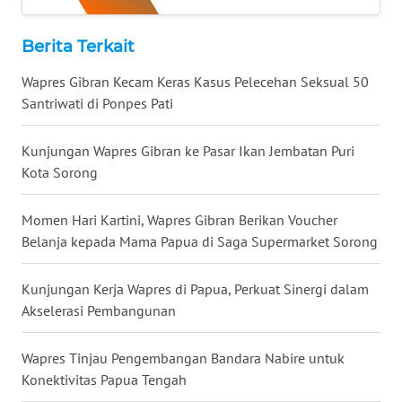
WN
KALTARA
Berita Terkait
WN
Wapres Gibran Kecam Keras Kasus Pelecehan Seksual 50
KALSEL
Santriwati di Ponpes Pati
WN
Kunjungan Wapres Gibran ke Pasar Ikan Jembatan Puri
KALTIM
Kota Sorong
WN
Momen Hari Kartini, Wapres Gibran Berikan Voucher
SULSEL
Belanja kepada Mama Papua di Saga Supermarket Sorong
WN
Kunjungan Kerja Wapres di Papua, Perkuat Sinergi dalam
GORONTALO
Akselerasi Pembangunan
WN
Wapres Tinjau Pengembangan Bandara Nabire untuk
SULUT
Konektivitas Papua Tengah