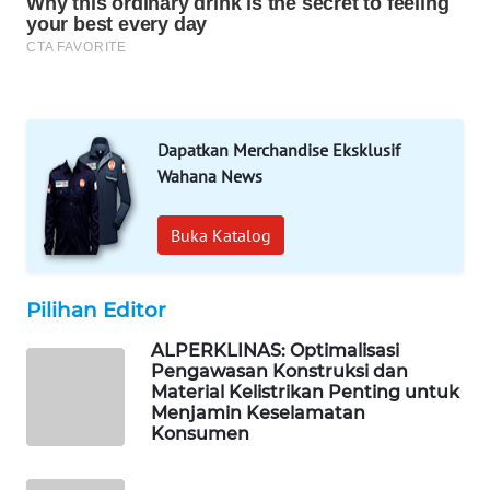
WAHANA
DESA
WISATA
LAPAK
WAHANA
Dapatkan Merchandise Eksklusif
Wahana News
Wahana
Network
Buka Katalog
KONSUMEN
LISTRIK
Pilihan Editor
ALPERKLINAS: Optimalisasi
MASYARAKAT
Pengawasan Konstruksi dan
KELISTRIKAN
Material Kelistrikan Penting untuk
Menjamin Keselamatan
Konsumen
WALINKI
ID