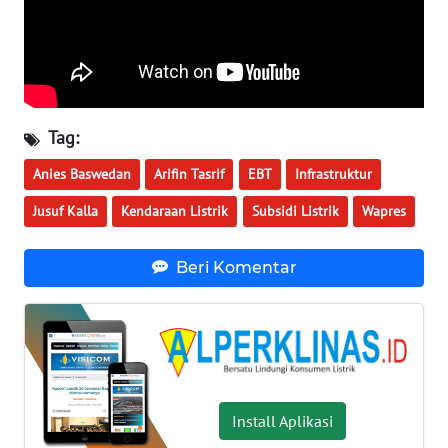
WN
NUSANTARA
WN
JOGJA
Tag:
WN
Anies Baswedan
Arifin Tasrif
EBT
Infrastruktur
JATIM
Jusuf Kalla
Kendaraan Listrik
Subsidi Listrik
Wapres
WN
BALI
Beri Komentar
WN
KALBAR
WN
KALTENG
Install Aplikasi