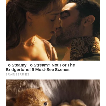
SUMEDANG
WN
CIANJUR
WN
KEPULAUAN
SERIBU
WN
TANGERANG
WN
BINJAI
WN
CIREBON