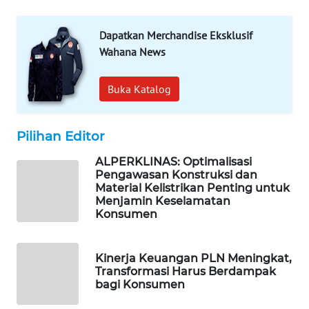
WAHANA
SPORT
Dapatkan Merchandise Eksklusif
Wahana News
WAHANA
UMKM
Buka Katalog
WAHANA
SELEB
Pilihan Editor
ALPERKLINAS: Optimalisasi
WAHANA
Pengawasan Konstruksi dan
PERSONA
Material Kelistrikan Penting untuk
Menjamin Keselamatan
Konsumen
WAHANA
OTOMOTIF
Kinerja Keuangan PLN Meningkat,
WAHANA
Transformasi Harus Berdampak
HEALTH
bagi Konsumen