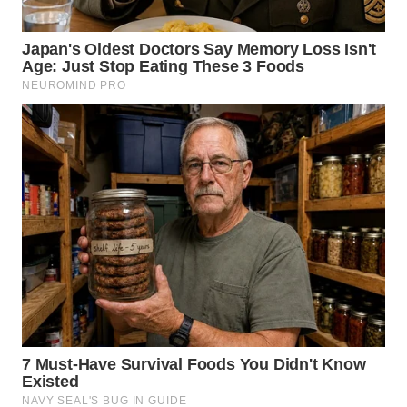
TAPANULI
TENGAH
WN DELI
SERDANG
WN
TEBING
TINGGI
WN
PAKPAK
WN
KARAWANG
WN
BEKASI