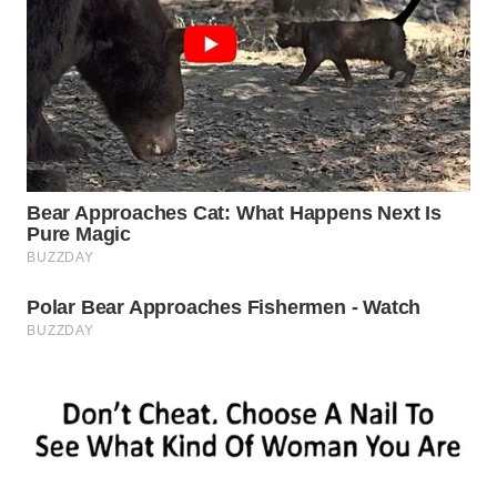
WN
INDRAMAYU
WN
KUNINGAN
WN
MAJALENGKA
WN
SUBANG
WN
SUKABUMI
WN
PURWAKARTA