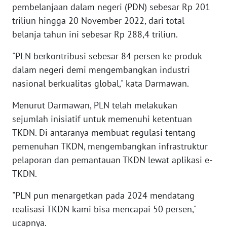
pembelanjaan dalam negeri (PDN) sebesar Rp 201
WN
triliun hingga 20 November 2022, dari total
SERAMBI
belanja tahun ini sebesar Rp 288,4 triliun.
WN
"PLN berkontribusi sebesar 84 persen ke produk
JAMBI
dalam negeri demi mengembangkan industri
nasional berkualitas global," kata Darmawan.
WN
SULTRA
Menurut Darmawan, PLN telah melakukan
sejumlah inisiatif untuk memenuhi ketentuan
WN
TKDN. Di antaranya membuat regulasi tentang
NTB
pemenuhan TKDN, mengembangkan infrastruktur
pelaporan dan pemantauan TKDN lewat aplikasi e-
WN
SULTENG
TKDN.
"PLN pun menargetkan pada 2024 mendatang
WN
realisasi TKDN kami bisa mencapai 50 persen,"
SULBAR
ucapnya.