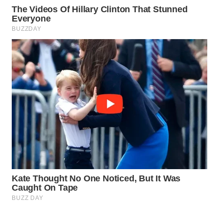
WAHANA
LISTRIK
WAHANA
TRAVEL
WAHANA
TV
WAHANANEWS
ID
WAHANANEWS
CO ID
WAHANANEWS
NET