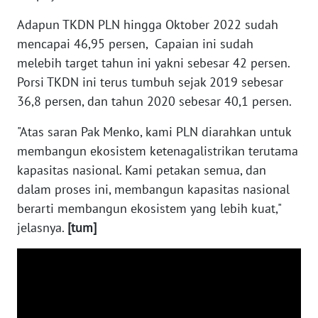
WN
Adapun TKDN PLN hingga Oktober 2022 sudah
BABEL
mencapai 46,95 persen, Capaian ini sudah
melebih target tahun ini yakni sebesar 42 persen.
WN
Porsi TKDN ini terus tumbuh sejak 2019 sebesar
SUMBAR
36,8 persen, dan tahun 2020 sebesar 40,1 persen.
WN
"Atas saran Pak Menko, kami PLN diarahkan untuk
SUMSEL
membangun ekosistem ketenagalistrikan terutama
kapasitas nasional. Kami petakan semua, dan
WN
BENGKULU
dalam proses ini, membangun kapasitas nasional
berarti membangun ekosistem yang lebih kuat,"
WN
jelasnya.
[tum]
LAMPUNG
WN
JATENG