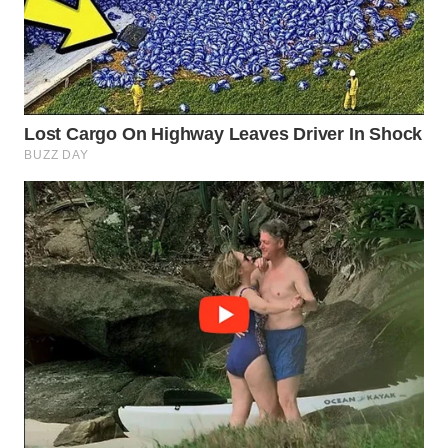
Wahana
Media
Group
WAHANA
NEWS
WAHANA
TANI
WAHANA
ADVOKAT
WAHANA
INFRASTRUKTUR
WAHANA
KONSUMEN