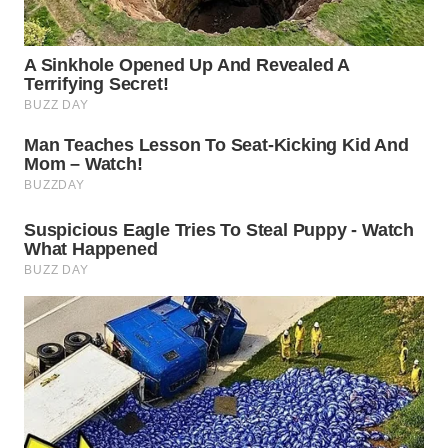
WN
NATUNA
WN
BINTAN
WN
MANDALIKA
WN
LIKUPANG
WN
LABUANBAJO
WN
BORNEO