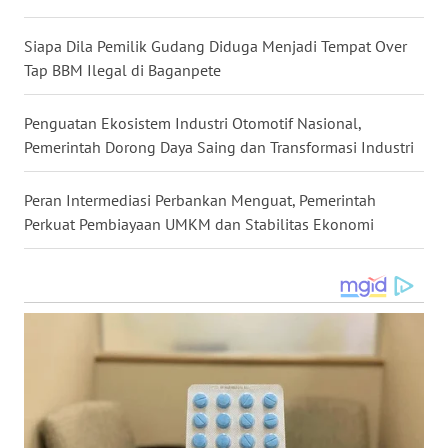
WN
MALUKU
Siapa Dila Pemilik Gudang Diduga Menjadi Tempat Over
Tap BBM Ilegal di Baganpete
WN
MALUT
Penguatan Ekosistem Industri Otomotif Nasional,
Pemerintah Dorong Daya Saing dan Transformasi Industri
WN
DAIRI
Peran Intermediasi Perbankan Menguat, Pemerintah
Perkuat Pembiayaan UMKM dan Stabilitas Ekonomi
WN
DANAU
TOBA
WN
NIAS
WN
LANGKAT