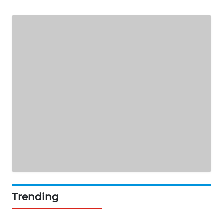
PORTAL
KONSUMEN
FORWAMKI
ALPERKLINAS
FORJASIDA
TAMBANG
NEWS
SITUNGIR
NEWS
SIDIKALANG
Trending
NEWS