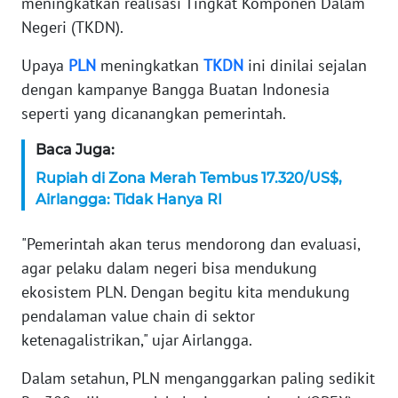
meningkatkan realisasi Tingkat Komponen Dalam
Negeri (TKDN).
KARIR
Upaya
PLN
meningkatkan
TKDN
ini dinilai sejalan
DISCLAIMER
dengan kampanye Bangga Buatan Indonesia
seperti yang dicanangkan pemerintah.
Wahana
News
Baca Juga:
Regional
Rupiah di Zona Merah Tembus 17.320/US$,
Airlangga: Tidak Hanya RI
WN
SUMUT
"Pemerintah akan terus mendorong dan evaluasi,
agar pelaku dalam negeri bisa mendukung
WN
ekosistem PLN. Dengan begitu kita mendukung
JAKARTA
pendalaman value chain di sektor
WN
ketenagalistrikan," ujar Airlangga.
JABAR
Dalam setahun, PLN menganggarkan paling sedikit