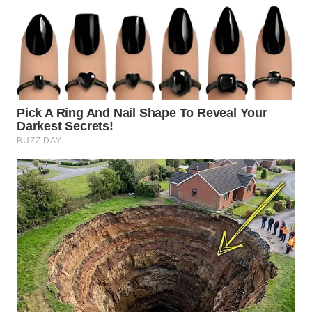
WN
PRIANGAN
TIMUR
WN
SEMARANG
WN
SOLO
WN
BOROBUDUR
WN
MADURA
WN
SURABAYA