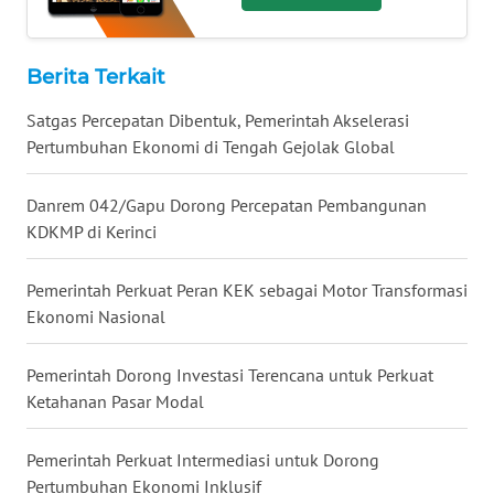
WN
KALTARA
Berita Terkait
WN
KALSEL
Satgas Percepatan Dibentuk, Pemerintah Akselerasi
Pertumbuhan Ekonomi di Tengah Gejolak Global
WN
KALTIM
Danrem 042/Gapu Dorong Percepatan Pembangunan
KDKMP di Kerinci
WN
SULSEL
Pemerintah Perkuat Peran KEK sebagai Motor Transformasi
Ekonomi Nasional
WN
GORONTALO
Pemerintah Dorong Investasi Terencana untuk Perkuat
Ketahanan Pasar Modal
WN
SULUT
Pemerintah Perkuat Intermediasi untuk Dorong
Pertumbuhan Ekonomi Inklusif