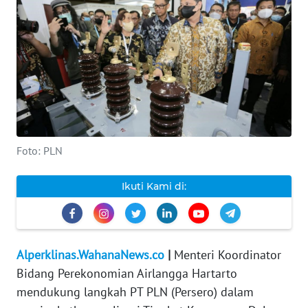
INDEKS
BERITA
KONTAK
KAMI
INFO
IKLAN
Foto: PLN
TENTANG
Ikuti Kami di:
KAMI
PEDOMAN
MEDIA
Alperklinas.WahanaNews.co
|
Menteri Koordinator
SIBER
Bidang Perekonomian Airlangga Hartarto
mendukung langkah PT PLN (Persero) dalam
REDAKSI