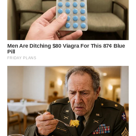
WN
TAPANULI
SELATAN
WN
TANJUNG
LESUNG
WN
KARO
WN
SIMALUNGUN
WN
LABUHANBATU
WN