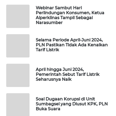
WAHANA
Webinar Sambut Hari
DESA
Perlindungan Konsumen, Ketua
WISATA
Alperklinas Tampil Sebagai
Narasumber
LAPAK
WAHANA
Selama Periode April-Juni 2024,
PLN Pastikan Tidak Ada Kenaikan
Wahana
Tarif Listrik
Network
KONSUMEN
April hingga Juni 2024,
LISTRIK
Pemerintah Sebut Tarif Listrik
Seharusnya Naik
MASYARAKAT
KELISTRIKAN
Soal Dugaan Korupsi di Unit
WALINKI
Sumbagsel yang Diusut KPK, PLN
ID
Buka Suara