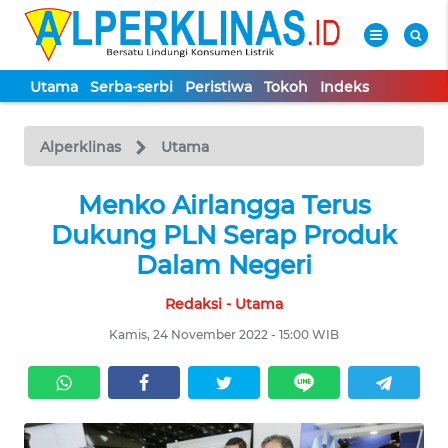
Utama
Serba-serbi
Peristiwa
Tokoh
Indeks
WAHANA
Tutup
TV
Alperklinas
Utama
UTAMA
Menko Airlangga Terus
Dukung PLN Serap Produk
SERBA-
Dalam Negeri
SERBI
Redaksi - Utama
PERISTIWA
Kamis, 24 November 2022 - 15:00 WIB
TOKOH
Informasi