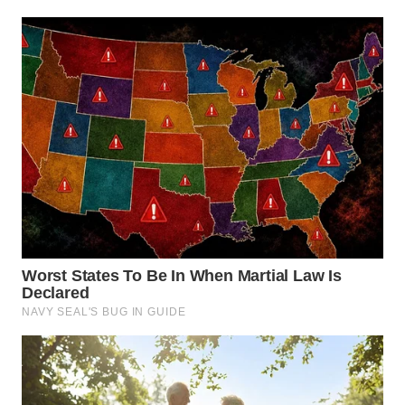
WN
BOGOR
WN
DEPOK
WN
TAPANULI
UTARA
WN
SAMOSIR
WN
PADANG
LAWAS
WN