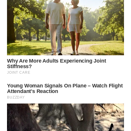
SUMEDANG
WN
CIANJUR
WN
KEPULAUAN
SERIBU
WN
TANGERANG
WN
BINJAI
WN
CIREBON