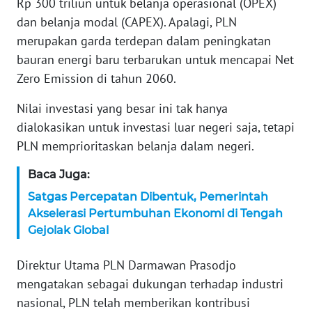
Rp 300 triliun untuk belanja operasional (OPEX)
WN
BANTEN
dan belanja modal (CAPEX). Apalagi, PLN
merupakan garda terdepan dalam peningkatan
WN
bauran energi baru terbarukan untuk mencapai Net
NTT
Zero Emission di tahun 2060.
Nilai investasi yang besar ini tak hanya
WN
KEPRI
dialokasikan untuk investasi luar negeri saja, tetapi
PLN memprioritaskan belanja dalam negeri.
WN
PAPUA
Baca Juga:
Satgas Percepatan Dibentuk, Pemerintah
WN
Akselerasi Pertumbuhan Ekonomi di Tengah
PAPUA
Gejolak Global
BARAT
Direktur Utama PLN Darmawan Prasodjo
WN
mengatakan sebagai dukungan terhadap industri
RIAU
nasional, PLN telah memberikan kontribusi