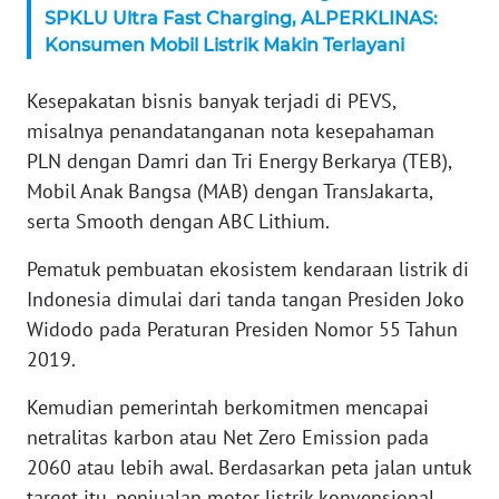
SPKLU Ultra Fast Charging, ALPERKLINAS:
WN
Konsumen Mobil Listrik Makin Terlayani
SERAMBI
Kesepakatan bisnis banyak terjadi di PEVS,
WN
misalnya penandatanganan nota kesepahaman
JAMBI
PLN dengan Damri dan Tri Energy Berkarya (TEB),
Mobil Anak Bangsa (MAB) dengan TransJakarta,
WN
SULTRA
serta Smooth dengan ABC Lithium.
Pematuk pembuatan ekosistem kendaraan listrik di
WN
Indonesia dimulai dari tanda tangan Presiden Joko
NTB
Widodo pada Peraturan Presiden Nomor 55 Tahun
WN
2019.
SULTENG
Kemudian pemerintah berkomitmen mencapai
netralitas karbon atau Net Zero Emission pada
WN
SULBAR
2060 atau lebih awal. Berdasarkan peta jalan untuk
target itu, penjualan motor listrik konvensional