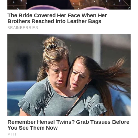
Wahana
Media
Group
WAHANA
NEWS
WAHANA
TANI
WAHANA
ADVOKAT
WAHANA
INFRASTRUKTUR
WAHANA
KONSUMEN