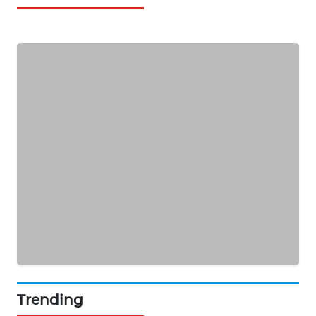
MAWAKA
ID
MARTABAT
NET
PLN
WATCH
MKLI
LPKKI
LKKI
KOPEKLIN
Trending