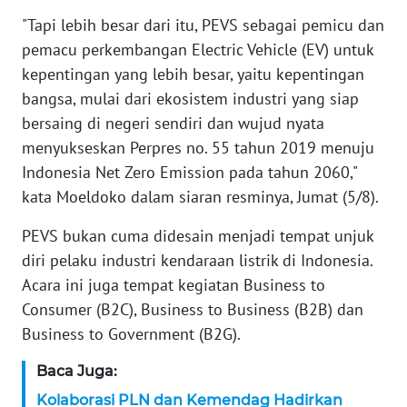
WN
"Tapi lebih besar dari itu, PEVS sebagai pemicu dan
BANTEN
pemacu perkembangan Electric Vehicle (EV) untuk
kepentingan yang lebih besar, yaitu kepentingan
WN
NTT
bangsa, mulai dari ekosistem industri yang siap
bersaing di negeri sendiri dan wujud nyata
WN
menyukseskan Perpres no. 55 tahun 2019 menuju
KEPRI
Indonesia Net Zero Emission pada tahun 2060,"
kata Moeldoko dalam siaran resminya, Jumat (5/8).
WN
PAPUA
PEVS bukan cuma didesain menjadi tempat unjuk
diri pelaku industri kendaraan listrik di Indonesia.
WN
Acara ini juga tempat kegiatan Business to
PAPUA
Consumer (B2C), Business to Business (B2B) dan
BARAT
Business to Government (B2G).
WN
Baca Juga:
RIAU
Kolaborasi PLN dan Kemendag Hadirkan