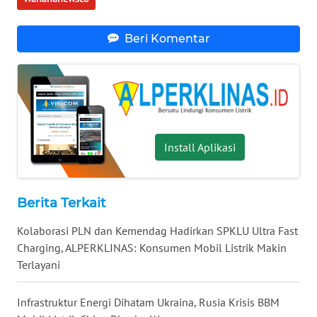
WN
NUSANTARA
Beri Komentar
WN
JOGJA
WN
JATIM
Install Aplikasi
WN
BALI
Berita Terkait
WN
Kolaborasi PLN dan Kemendag Hadirkan SPKLU Ultra Fast
KALBAR
Charging, ALPERKLINAS: Konsumen Mobil Listrik Makin
Terlayani
WN
KALTENG
Infrastruktur Energi Dihatam Ukraina, Rusia Krisis BBM