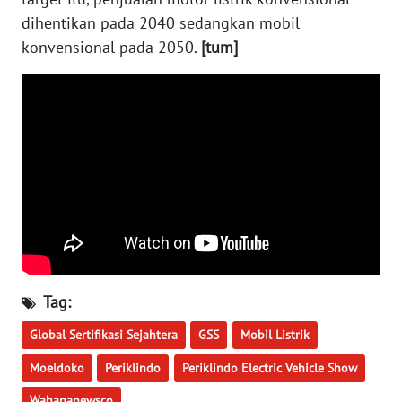
WN
dihentikan pada 2040 sedangkan mobil
BABEL
konvensional pada 2050.
[tum]
WN
SUMBAR
WN
SUMSEL
WN
BENGKULU
WN
Tag:
LAMPUNG
Global Sertifikasi Sejahtera
GSS
Mobil Listrik
WN
Moeldoko
Periklindo
Periklindo Electric Vehicle Show
JATENG
Wahananewsco