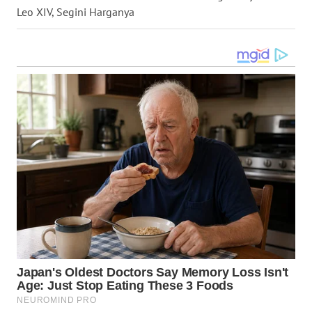
WN
Leo XIV, Segini Harganya
MALUKU
WN
MALUT
WN
DAIRI
WN
DANAU
TOBA
WN
NIAS
WN
LANGKAT