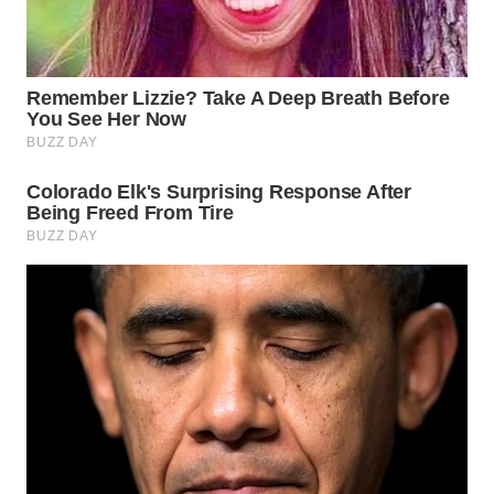
WN
INDRAMAYU
WN
KUNINGAN
WN
MAJALENGKA
WN
SUBANG
WN
SUKABUMI
WN
PURWAKARTA