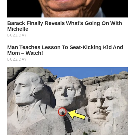
WN
PRIANGAN
TIMUR
WN
SEMARANG
WN
SOLO
WN
BOROBUDUR
WN
MADURA
WN
SURABAYA