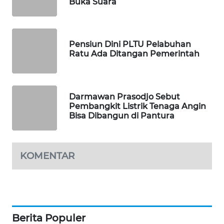
Buka Suara
WAHANA
DESA
WISATA
Pensiun Dini PLTU Pelabuhan
LAPAK
Ratu Ada Ditangan Pemerintah
WAHANA
Wahana
Darmawan Prasodjo Sebut
Network
Pembangkit Listrik Tenaga Angin
Bisa Dibangun di Pantura
KONSUMEN
LISTRIK
KOMENTAR
MASYARAKAT
KELISTRIKAN
WALINKI
ID
Berita Populer