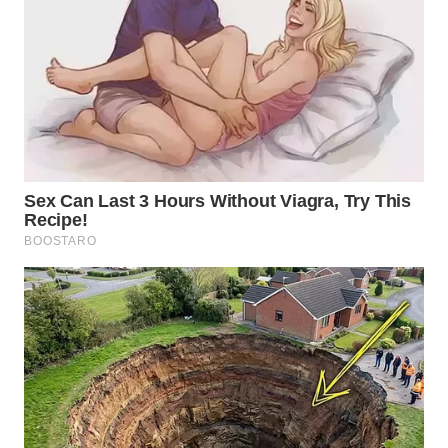
WN
BOGOR
WN
DEPOK
WN
TAPANULI
UTARA
WN
SAMOSIR
WN
PADANG
LAWAS
WN