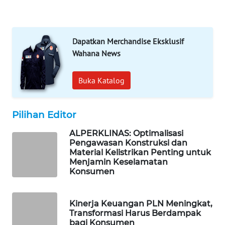
WAHANA
LISTRIK
Dapatkan Merchandise Eksklusif
WAHANA
Wahana News
TRAVEL
Buka Katalog
WAHANA
TV
Pilihan Editor
WAHANANEWS
ID
ALPERKLINAS: Optimalisasi
Pengawasan Konstruksi dan
Material Kelistrikan Penting untuk
WAHANANEWS
Menjamin Keselamatan
CO ID
Konsumen
WAHANANEWS
Kinerja Keuangan PLN Meningkat,
NET
Transformasi Harus Berdampak
bagi Konsumen