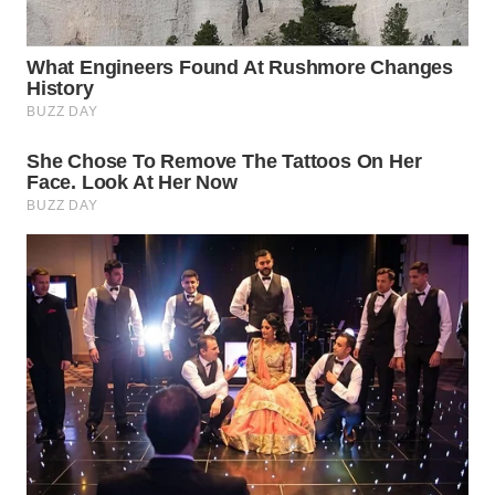
WN
NATUNA
WN
BINTAN
WN
MANDALIKA
WN
LIKUPANG
WN
LABUANBAJO
WN
BORNEO