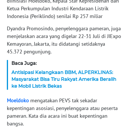
diinisiasi Moeldoko, Kepala Staf Kepresidenan dan
Ketua Perkumpulan Industri Kendaraan Listrik
KARIR
Indonesia (Periklindo) senilai Rp 257 miliar
DISCLAIMER
Dyandra Promosindo, penyelenggara pameran, juga
menjelaskan acara yang digelar 22-31 Juli di JIExpo
Wahana
Kemayoran, Jakarta, itu didatangi setidaknya
News
45.372 pengunjung.
Regional
Baca Juga:
WN
Antisipasi Kelangkaan BBM, ALPERKLINAS:
SUMUT
Masyarakat Bisa Tiru Rakyat Amerika Beralih
ke Mobil Listrik Bekas
WN
JAKARTA
Moeldoko
mengatakan PEVS tak sekadar
kepentingan asosiasi, penyelenggara atau peserta
WN
JABAR
pameran. Kata dia acara ini buat kepentingan
bangsa.