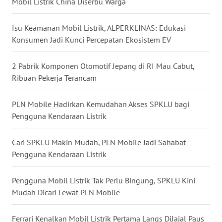
Mobil Listrik China Diserbu Warga
WN
KALTARA
Isu Keamanan Mobil Listrik, ALPERKLINAS: Edukasi
Konsumen Jadi Kunci Percepatan Ekosistem EV
WN
KALSEL
2 Pabrik Komponen Otomotif Jepang di RI Mau Cabut,
Ribuan Pekerja Terancam
WN
KALTIM
PLN Mobile Hadirkan Kemudahan Akses SPKLU bagi
Pengguna Kendaraan Listrik
WN
SULSEL
Cari SPKLU Makin Mudah, PLN Mobile Jadi Sahabat
WN
Pengguna Kendaraan Listrik
GORONTALO
Pengguna Mobil Listrik Tak Perlu Bingung, SPKLU Kini
WN
Mudah Dicari Lewat PLN Mobile
SULUT
Ferrari Kenalkan Mobil Listrik Pertama Langs DiJajal Paus