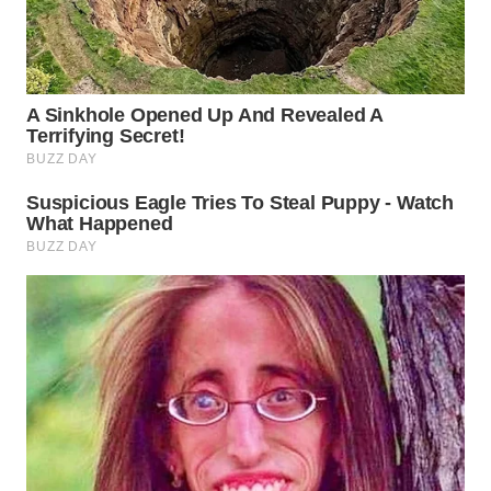
SUMEDANG
WN
CIANJUR
WN
KEPULAUAN
SERIBU
WN
TANGERANG
WN
BINJAI
WN
CIREBON