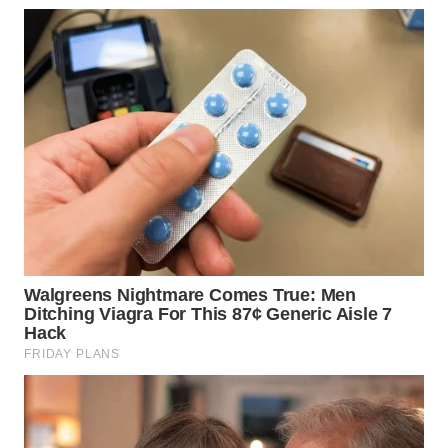
WN
TAPANULI
SELATAN
WN
TANJUNG
LESUNG
WN
KARO
WN
SIMALUNGUN
WN
LABUHANBATU
WN