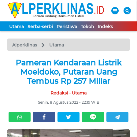
Utama
Serba-serbi
Peristiwa
Tokoh
Indeks
WAHANA
Tutup
TV
Alperklinas
Utama
UTAMA
Pameran Kendaraan Listrik
Moeldoko, Putaran Uang
SERBA-
Tembus Rp 257 Miliar
SERBI
Redaksi - Utama
PERISTIWA
Senin, 8 Agustus 2022 - 22:19 WIB
TOKOH
Informasi