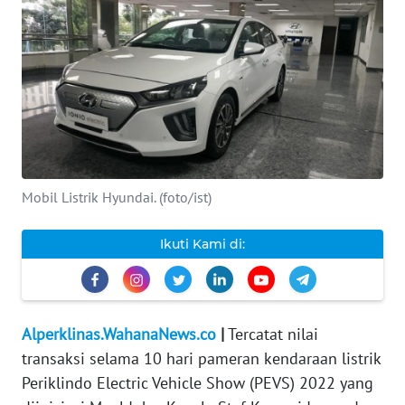
INDEKS
BERITA
KONTAK
KAMI
INFO
IKLAN
Mobil Listrik Hyundai. (foto/ist)
TENTANG
Ikuti Kami di:
KAMI
PEDOMAN
MEDIA
Alperklinas.WahanaNews.co
|
Tercatat nilai
SIBER
transaksi selama 10 hari pameran kendaraan listrik
Periklindo Electric Vehicle Show (PEVS) 2022 yang
REDAKSI