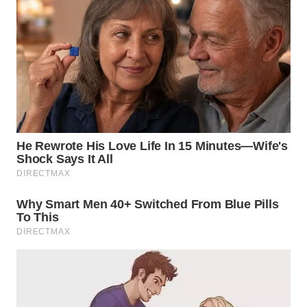
TAPANULI
TENGAH
WN DELI
SERDANG
WN
TEBING
TINGGI
WN
PAKPAK
WN
KARAWANG
WN
BEKASI