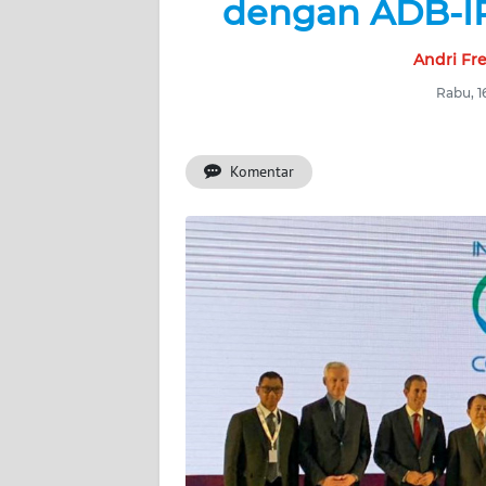
dengan ADB-I
BERITA
Andri Fr
KONTAK
KAMI
Rabu, 1
INFO
IKLAN
Komentar
TENTANG
KAMI
PEDOMAN
MEDIA
SIBER
REDAKSI
KARIR