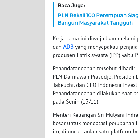
Baca Juga:
WN
NTT
PLN Bekali 100 Perempuan Sia
Bangun Masyarakat Tangguh
WN
KEPRI
Kerja sama ini diwujudkan melalu
dan
ADB
yang menyepakati penjaja
WN
produsen listrik swasta (IPP) yait
PAPUA
Penandatanganan tersebut dihadiri
PLN Darmawan Prasodjo, Presiden Di
WN
PAPUA
Takeuchi, dan CEO Indonesia Invest
BARAT
Penandatanganan dilakukan saat pe
pada Senin (13/11).
WN
RIAU
Menteri Keuangan Sri Mulyani Indr
besar untuk mengatasi perubahan ik
WN
itu, diluncurkanlah satu platform 
SERAMBI