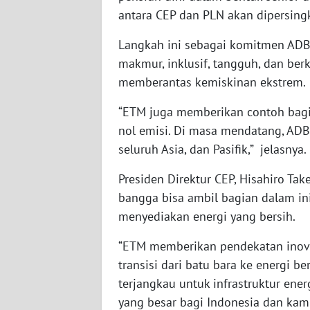
antara CEP dan PLN akan dipersing
WN
KALSEL
Langkah ini sebagai komitmen ADB 
makmur, inklusif, tangguh, dan ber
WN
memberantas kemiskinan ekstrem.
KALTIM
“ETM juga memberikan contoh bagi
WN
nol emisi. Di masa mendatang, AD
SULSEL
seluruh Asia, dan Pasifik,” jelasnya.
WN
Presiden Direktur CEP, Hisahiro Ta
GORONTALO
bangga bisa ambil bagian dalam inis
menyediakan energi yang bersih.
WN
SULUT
“ETM memberikan pendekatan inova
transisi dari batu bara ke energi 
WN
terjangkau untuk infrastruktur ene
MALUKU
yang besar bagi Indonesia dan ka