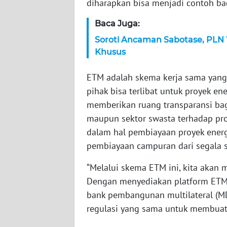
diharapkan bisa menjadi contoh bag
WN
Baca Juga:
JAMBI
Soroti Ancaman Sabotase, PLN W
Khusus
WN
SULTRA
ETM adalah skema kerja sama yang
pihak bisa terlibat untuk proyek en
WN
memberikan ruang transparansi bagi
NTB
maupun sektor swasta terhadap proy
dalam hal pembiayaan proyek energi
WN
pembiayaan campuran dari segala s
SULTENG
“Melalui skema ETM ini, kita akan 
WN
Dengan menyediakan platform ETM i
SULBAR
bank pembangunan multilateral (MDb
regulasi yang sama untuk membuat tr
WN
BABEL