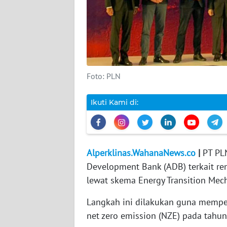
DISCLAIMER
Wahana
News
Regional
Foto: PLN
WN
SUMUT
Ikuti Kami di:
WN
JAKARTA
Alperklinas.WahanaNews.co
|
PT PLN
Development Bank (ADB) terkait ren
WN
JABAR
lewat skema Energy Transition Mec
Langkah ini dilakukan guna memper
WN
BANTEN
net zero emission (NZE) pada tahu