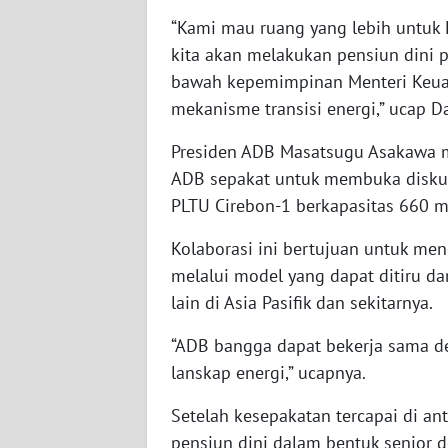
“Kami mau ruang yang lebih untuk
WN
kita akan melakukan pensiun dini p
JOGJA
bawah kepemimpinan Menteri Keua
mekanisme transisi energi,” ucap 
WN
JATIM
Presiden ADB Masatsugu Asakawa m
ADB sepakat untuk membuka diskus
WN
PLTU Cirebon-1 berkapasitas 660 m
BALI
Kolaborasi ini bertujuan untuk me
WN
melalui model yang dapat ditiru dan
KALBAR
lain di Asia Pasifik dan sekitarnya.
WN
“ADB bangga dapat bekerja sama d
KALTENG
lanskap energi,” ucapnya.
WN
Setelah kesepakatan tercapai di an
KALTARA
pensiun dini dalam bentuk senior deb