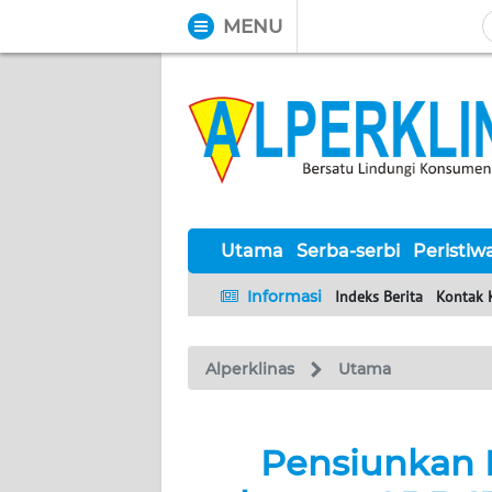
MENU
WAHANA
Tutup
TV
UTAMA
SERBA-
SERBI
Utama
Serba-serbi
Peristiw
Informasi
Indeks Berita
Kontak 
PERISTIWA
Alperklinas
Utama
TOKOH
Informasi
Pensiunkan 
INDEKS