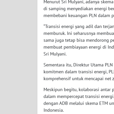
Menurut Sri Mulyani, adanya skema 
di samping menyediakan energi ber
WN
membebani keuangan PLN dalam pro
SUMBAR
“Transisi energi yang adil dan ter
WN
memburuk. Ini seharusnya membuat s
SUMSEL
sama juga tetap bisa mendorong pe
membuat pembiayaan energi di Indon
WN
BENGKULU
Sri Mulyani.
Sementara itu, Direktur Utama PL
WN
komitmen dalam transisi energi, P
LAMPUNG
komprehensif untuk mencapai net z
WN
Meskipun begitu, kolaborasi anta
JATENG
dalam mempercepat transisi energi.
dengan ADB melalui skema ETM unt
WN
Indonesia.
NUSANTARA