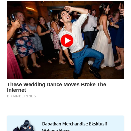
WAHANA
SPORT
WAHANA
UMKM
WAHANA
SELEB
WAHANA
PERSONA
WAHANA
OTOMOTIF
WAHANA
HEALTH
Dapatkan Merchandise Eksklusif
Wahana News