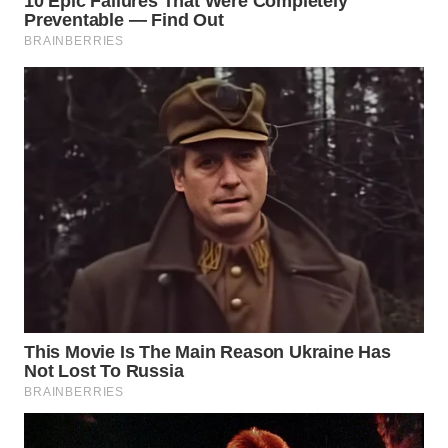
WN
PRIANGAN
TIMUR
WN
SEMARANG
WN
SOLO
WN
BOROBUDUR
WN
MADURA
WN
SURABAYA