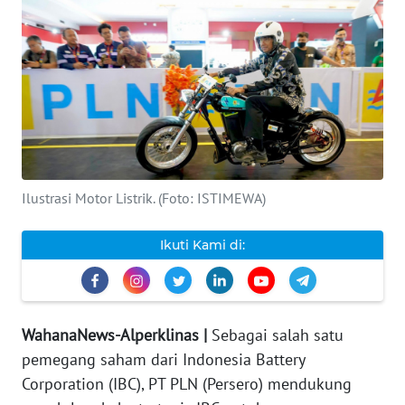
INDEKS
BERITA
KONTAK
KAMI
INFO
IKLAN
Ilustrasi Motor Listrik. (Foto: ISTIMEWA)
TENTANG
Ikuti Kami di:
KAMI
PEDOMAN
MEDIA
WahanaNews-Alperklinas |
Sebagai salah satu
SIBER
pemegang saham dari Indonesia Battery
Corporation (IBC), PT PLN (Persero) mendukung
REDAKSI