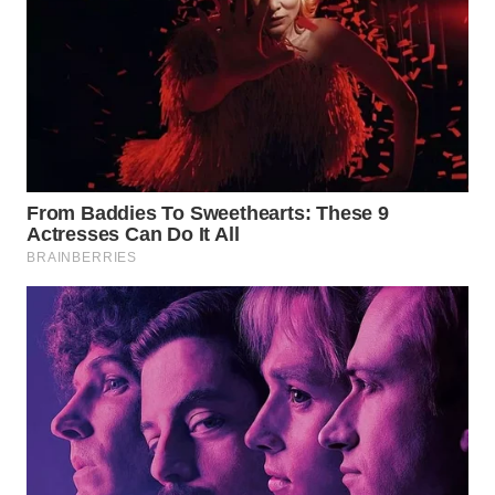
SUMEDANG
WN
CIANJUR
WN
KEPULAUAN
SERIBU
WN
TANGERANG
WN
BINJAI
WN
CIREBON