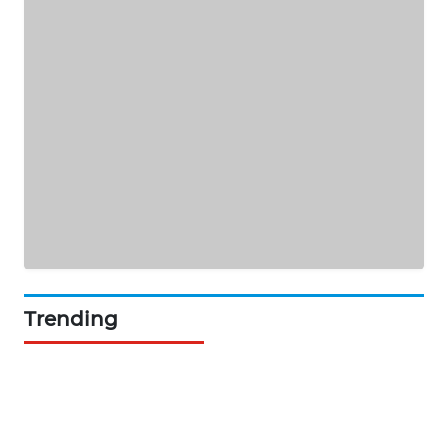
SIBARAGAS
NEWS
METRO
SIANTAR
NEWS
METRO
MEDAN
NEWS
METRO
JAKARTA
Trending
NEWS
KRT
NEWS