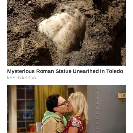
TAPANULI
TENGAH
WN DELI
SERDANG
WN
TEBING
TINGGI
WN
PAKPAK
WN
KARAWANG
WN
BEKASI