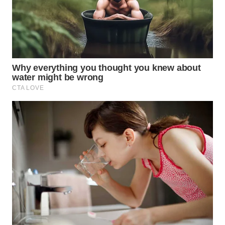
Wahana
Media
Group
WAHANA
NEWS
WAHANA
TANI
WAHANA
ADVOKAT
WAHANA
INFRASTRUKTUR
WAHANA
KONSUMEN