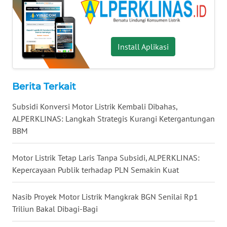
WN
KALTARA
WN
Install Aplikasi
KALSEL
WN
Berita Terkait
KALTIM
Subsidi Konversi Motor Listrik Kembali Dibahas,
ALPERKLINAS: Langkah Strategis Kurangi Ketergantungan
WN
SULSEL
BBM
WN
Motor Listrik Tetap Laris Tanpa Subsidi, ALPERKLINAS:
GORONTALO
Kepercayaan Publik terhadap PLN Semakin Kuat
WN
Nasib Proyek Motor Listrik Mangkrak BGN Senilai Rp1
SULUT
Triliun Bakal Dibagi-Bagi