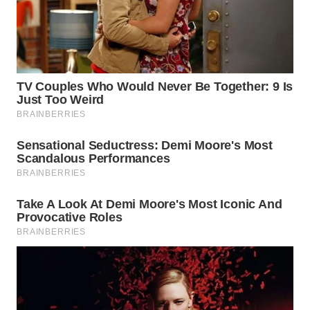
WN
BOGOR
WN
DEPOK
WN
TAPANULI
UTARA
WN
SAMOSIR
WN
PADANG
LAWAS
WN