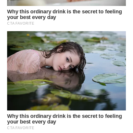
WAHANA
LISTRIK
WAHANA
TRAVEL
WAHANA
TV
WAHANANEWS
ID
WAHANANEWS
CO ID
WAHANANEWS
NET