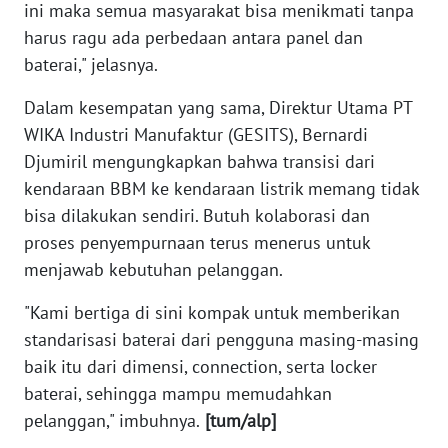
ini maka semua masyarakat bisa menikmati tanpa
WN
harus ragu ada perbedaan antara panel dan
BABEL
baterai," jelasnya.
WN
Dalam kesempatan yang sama, Direktur Utama PT
SUMBAR
WIKA Industri Manufaktur (GESITS), Bernardi
Djumiril mengungkapkan bahwa transisi dari
WN
kendaraan BBM ke kendaraan listrik memang tidak
SUMSEL
bisa dilakukan sendiri. Butuh kolaborasi dan
proses penyempurnaan terus menerus untuk
WN
BENGKULU
menjawab kebutuhan pelanggan.
"Kami bertiga di sini kompak untuk memberikan
WN
LAMPUNG
standarisasi baterai dari pengguna masing-masing
baik itu dari dimensi, connection, serta locker
WN
baterai, sehingga mampu memudahkan
JATENG
pelanggan," imbuhnya.
[tum/alp]