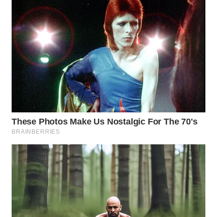
WN
NATUNA
WN
BINTAN
WN
MANDALIKA
WN
LIKUPANG
WN
LABUANBAJO
WN
BORNEO