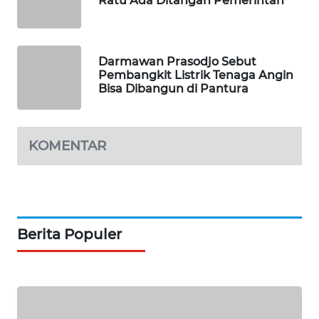
Ratu Ada Ditangan Pemerintah
PORTAL
KONSUMEN
FORWAMKI
Darmawan Prasodjo Sebut
Pembangkit Listrik Tenaga Angin
Bisa Dibangun di Pantura
ALPERKLINAS
FORJASIDA
KOMENTAR
TAMBANG
NEWS
SITUNGIR
Berita Populer
NEWS
SIDIKALANG
NEWS