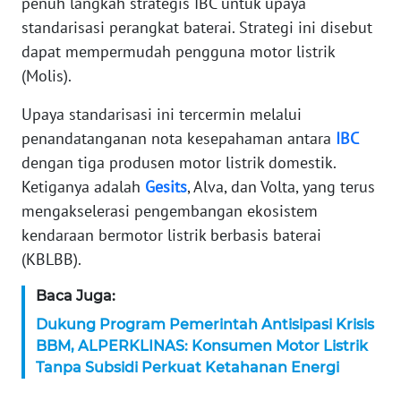
penuh langkah strategis IBC untuk upaya
standarisasi perangkat baterai. Strategi ini disebut
KARIR
dapat mempermudah pengguna motor listrik
(Molis).
DISCLAIMER
Upaya standarisasi ini tercermin melalui
Wahana
penandatanganan nota kesepahaman antara
IBC
News
Regional
dengan tiga produsen motor listrik domestik.
Ketiganya adalah
Gesits
, Alva, dan Volta, yang terus
WN
mengakselerasi pengembangan ekosistem
SUMUT
kendaraan bermotor listrik berbasis baterai
(KBLBB).
WN
JAKARTA
Baca Juga:
Dukung Program Pemerintah Antisipasi Krisis
WN
BBM, ALPERKLINAS: Konsumen Motor Listrik
JABAR
Tanpa Subsidi Perkuat Ketahanan Energi