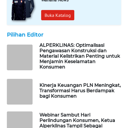
WAHANA
DESA
Buka Katalog
WISATA
LAPAK
Pilihan Editor
WAHANA
ALPERKLINAS: Optimalisasi
Pengawasan Konstruksi dan
Wahana
Material Kelistrikan Penting untuk
Network
Menjamin Keselamatan
Konsumen
KONSUMEN
LISTRIK
Kinerja Keuangan PLN Meningkat,
Transformasi Harus Berdampak
MASYARAKAT
bagi Konsumen
KELISTRIKAN
WALINKI
Webinar Sambut Hari
ID
Perlindungan Konsumen, Ketua
Alperklinas Tampil Sebagai