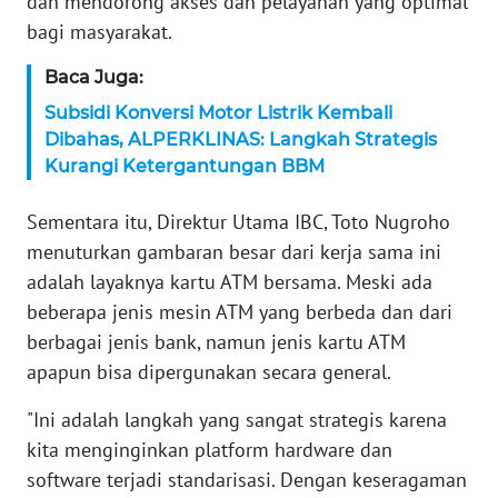
dan mendorong akses dan pelayanan yang optimal
WN
bagi masyarakat.
SERAMBI
Baca Juga:
WN
Subsidi Konversi Motor Listrik Kembali
JAMBI
Dibahas, ALPERKLINAS: Langkah Strategis
Kurangi Ketergantungan BBM
WN
SULTRA
Sementara itu, Direktur Utama IBC, Toto Nugroho
menuturkan gambaran besar dari kerja sama ini
WN
adalah layaknya kartu ATM bersama. Meski ada
NTB
beberapa jenis mesin ATM yang berbeda dan dari
berbagai jenis bank, namun jenis kartu ATM
WN
apapun bisa dipergunakan secara general.
SULTENG
"Ini adalah langkah yang sangat strategis karena
WN
kita menginginkan platform hardware dan
SULBAR
software terjadi standarisasi. Dengan keseragaman