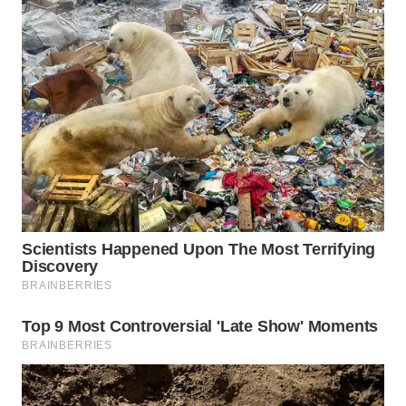
WN
TAPANULI
SELATAN
WN
TANJUNG
LESUNG
WN
KARO
WN
SIMALUNGUN
WN
LABUHANBATU
WN