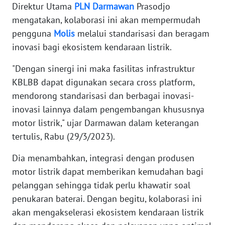
WN
Direktur Utama
PLN
Darmawan
Prasodjo
BANTEN
mengatakan, kolaborasi ini akan mempermudah
pengguna
Molis
melalui standarisasi dan beragam
WN
inovasi bagi ekosistem kendaraan listrik.
NTT
"Dengan sinergi ini maka fasilitas infrastruktur
WN
KBLBB dapat digunakan secara cross platform,
KEPRI
mendorong standarisasi dan berbagai inovasi-
inovasi lainnya dalam pengembangan khususnya
WN
motor listrik," ujar Darmawan dalam keterangan
PAPUA
tertulis, Rabu (29/3/2023).
WN
Dia menambahkan, integrasi dengan produsen
PAPUA
motor listrik dapat memberikan kemudahan bagi
BARAT
pelanggan sehingga tidak perlu khawatir soal
penukaran baterai. Dengan begitu, kolaborasi ini
WN
RIAU
akan mengakselerasi ekosistem kendaraan listrik