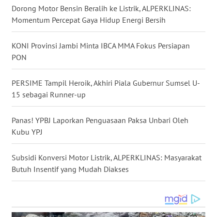
WN
Dorong Motor Bensin Beralih ke Listrik, ALPERKLINAS:
MALUKU
Momentum Percepat Gaya Hidup Energi Bersih
WN
KONI Provinsi Jambi Minta IBCA MMA Fokus Persiapan
MALUT
PON
WN
PERSIME Tampil Heroik, Akhiri Piala Gubernur Sumsel U-
DAIRI
15 sebagai Runner-up
WN
Panas! YPBJ Laporkan Penguasaan Paksa Unbari Oleh
DANAU
Kubu YPJ ‎
TOBA
Subsidi Konversi Motor Listrik, ALPERKLINAS: Masyarakat
WN
NIAS
Butuh Insentif yang Mudah Diakses
WN
LANGKAT