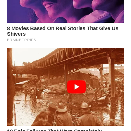
WN
INDRAMAYU
WN
KUNINGAN
WN
MAJALENGKA
WN
SUBANG
WN
SUKABUMI
WN
PURWAKARTA