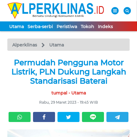
Utama
Serba-serbi
Peristiwa
Tokoh
Indeks
WAHANA
Tutup
TV
Alperklinas
Utama
UTAMA
Permudah Pengguna Motor
Listrik, PLN Dukung Langkah
SERBA-
Standarisasi Baterai
SERBI
tumpal - Utama
PERISTIWA
Rabu, 29 Maret 2023 - 19:45 WIB
TOKOH
Informasi