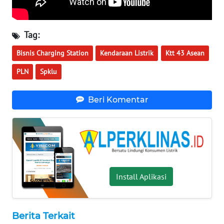
WN
MALUKU
Tag:
WN
MALUT
Bisnis Charging Station
Kendaraan Listrik
Ktt 43 Asean
PLN
Spklu
WN
DAIRI
Beri Komentar
WN
DANAU
TOBA
WN
NIAS
Install Aplikasi
WN
LANGKAT
Berita Terkait