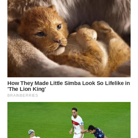
MAWAKA
ID
MARTABAT
NET
PLN
WATCH
MKLI
LPKKI
LKKI
KOPEKLIN