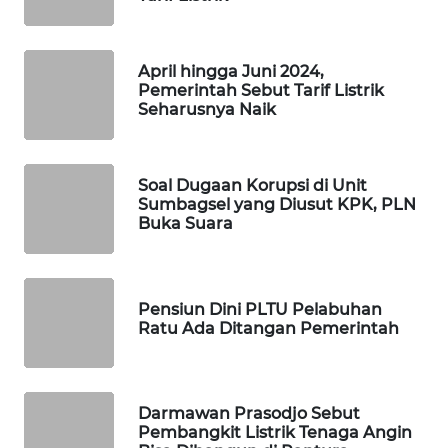
KARING
NEWS
April hingga Juni 2024,
JURNAL
Pemerintah Sebut Tarif Listrik
MARITIM
Seharusnya Naik
HUMBANG
NEWS
Soal Dugaan Korupsi di Unit
Sumbagsel yang Diusut KPK, PLN
Buka Suara
GARONGGANG
NEWS
FISUELRI
Pensiun Dini PLTU Pelabuhan
ID
Ratu Ada Ditangan Pemerintah
ENERGI
NEWS
Darmawan Prasodjo Sebut
Pembangkit Listrik Tenaga Angin
CILEUNGSI