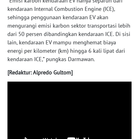
“Emisi karbon kendaraan EV hanya separuh dari
WN
kendaraan Internal Combustion Engine (ICE),
KALTARA
sehingga penggunaan kendaraan EV akan
mengurangi emisi karbon sektor transportasi lebih
WN
KALSEL
dari 50 persen dibandingkan kendaraan ICE. Di sisi
lain, kendaraan EV mampu menghemat biaya
WN
energi per kilometer (km) hingga 6 kali lipat dari
KALTIM
kendaraan ICE,” pungkas Darmawan.
[Redaktur: Alpredo Gultom]
WN
SULSEL
WN
GORONTALO
WN
SULUT