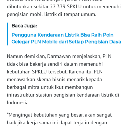
dibutuhkan sekitar 22.339 SPKLU untuk memenuhi
WN
SERAMBI
pengisian mobil listrik di tempat umum.
Baca Juga:
WN
JAMBI
Pengguna Kendaraan Listrik Bisa Raih Poin
Gelegar PLN Mobile dari Setiap Pengisian Daya
WN
SULTRA
Namun demikian, Darmawan menjelaskan, PLN
tidak bisa bekerja sendiri dalam memenuhi
WN
kebutuhan SPKLU tersebut. Karena itu, PLN
NTB
menawarkan skema bisnis menarik kepada
berbagai mitra untuk ikut membangun
WN
infrastruktur stasiun pengisian kendaraan listrik di
SULTENG
Indonesia.
WN
“Mengingat kebutuhan yang besar, akan sangat
SULBAR
baik jika kerja sama ini dapat terjalin dengan