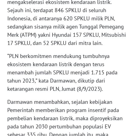
mengakselerasi ekosistem kendaraan listrik.
WN
BANTEN
Sejauh ini, terdapat 846 SPKLU di seluruh
Indonesia, di antaranya 620 SPKLU milik PLN,
WN
sedangkan sisanya milik agen Tunggal Pemegang
NTT
Merk (ATPM) yakni Hyundai 157 SPKLU, Mitsubishi
17 SPKLU, dan 52 SPKLU dari mitra lain.
WN
KEPRI
“PLN berkomitmen mendukung tumbuhnya
ekosistem kendaraan listrik dengan terus
WN
menambah jumlah SPKLU menjadi 1.715 pada
PAPUA
tahun 2023,” kata Darmawan, dikutip dari
ketarangan resmi PLN, Jumat (8/9/2023).
WN
PAPUA
Darmawan menambahkan, sejalan kebijakan
BARAT
Pemerintah memberikan program insentif pada
pembelian kendaraan listrik, maka diproyeksikan
WN
pada tahun 2030 pertumbuhan populasi EV
RIAU
sebesar 335 ribu. Dengan jumlah itu, maka