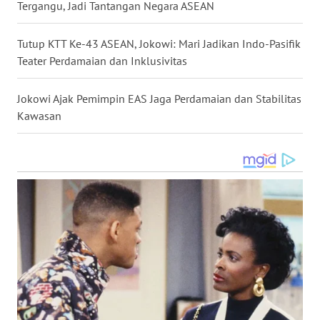
Tergangu, Jadi Tantangan Negara ASEAN
TAPANULI
TENGAH
Tutup KTT Ke-43 ASEAN, Jokowi: Mari Jadikan Indo-Pasifik
WN DELI
Teater Perdamaian dan Inklusivitas
SERDANG
Jokowi Ajak Pemimpin EAS Jaga Perdamaian dan Stabilitas
WN
Kawasan
TEBING
TINGGI
WN
PAKPAK
WN
KARAWANG
WN
BEKASI