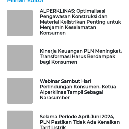
Pilihan Editor
SIBARAGAS
ALPERKLINAS: Optimalisasi
NEWS
Pengawasan Konstruksi dan
Material Kelistrikan Penting untuk
METRO
Menjamin Keselamatan
SIANTAR
Konsumen
NEWS
Kinerja Keuangan PLN Meningkat,
METRO
Transformasi Harus Berdampak
MEDAN
bagi Konsumen
NEWS
METRO
Webinar Sambut Hari
Perlindungan Konsumen, Ketua
JAKARTA
Alperklinas Tampil Sebagai
NEWS
Narasumber
KRT
NEWS
Selama Periode April-Juni 2024,
PLN Pastikan Tidak Ada Kenaikan
Tarif Listrik