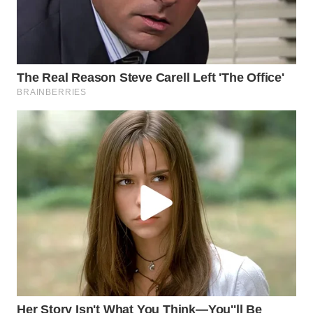
WN
NATUNA
WN
BINTAN
WN
MANDALIKA
WN
LIKUPANG
WN
LABUANBAJO
WN
BORNEO