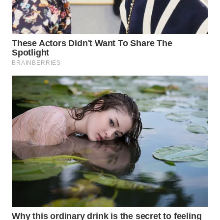
WN
BOGOR
WN
DEPOK
WN
TAPANULI
UTARA
WN
SAMOSIR
WN
PADANG
LAWAS
WN