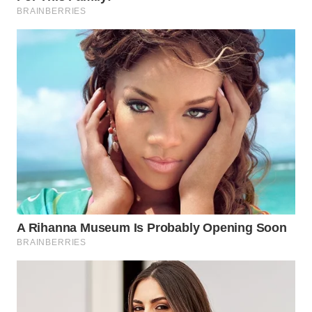
WN
INDRAMAYU
WN
KUNINGAN
WN
MAJALENGKA
WN
SUBANG
WN
SUKABUMI
WN
PURWAKARTA