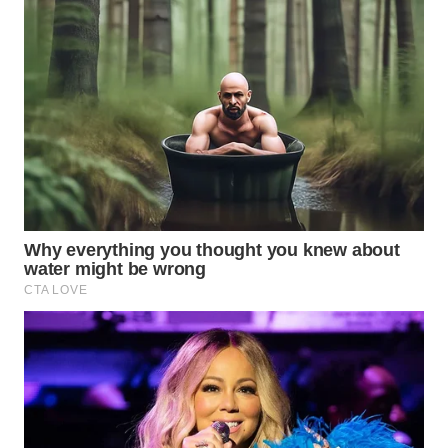
WAHANA
LISTRIK
WAHANA
TRAVEL
WAHANA
TV
WAHANANEWS
ID
WAHANANEWS
CO ID
WAHANANEWS
NET