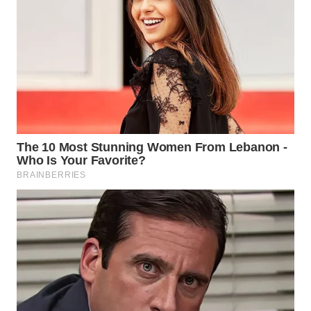
WN
PRIANGAN
TIMUR
WN
SEMARANG
WN
SOLO
WN
BOROBUDUR
WN
MADURA
WN
SURABAYA