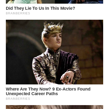
WAHANA
DESA
WISATA
LAPAK
WAHANA
Wahana
Network
KONSUMEN
LISTRIK
MASYARAKAT
KELISTRIKAN
WALINKI
ID