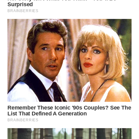
Wahana
Media
Group
WAHANA
NEWS
WAHANA
TANI
WAHANA
ADVOKAT
WAHANA
INFRASTRUKTUR
WAHANA
KONSUMEN