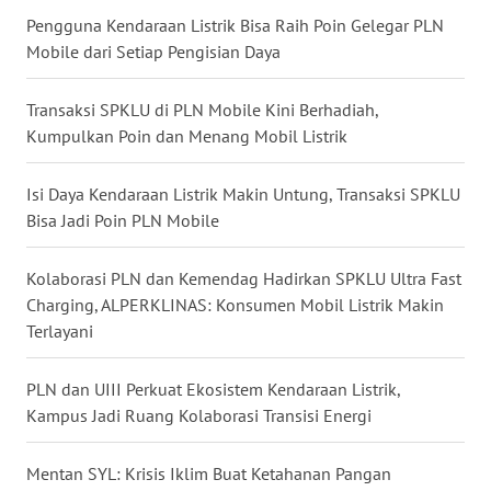
Pengguna Kendaraan Listrik Bisa Raih Poin Gelegar PLN
WN
TAPANULI
Mobile dari Setiap Pengisian Daya
SELATAN
Transaksi SPKLU di PLN Mobile Kini Berhadiah,
WN
Kumpulkan Poin dan Menang Mobil Listrik
TANJUNG
LESUNG
Isi Daya Kendaraan Listrik Makin Untung, Transaksi SPKLU
Bisa Jadi Poin PLN Mobile
WN
KARO
Kolaborasi PLN dan Kemendag Hadirkan SPKLU Ultra Fast
Charging, ALPERKLINAS: Konsumen Mobil Listrik Makin
WN
Terlayani
SIMALUNGUN
PLN dan UIII Perkuat Ekosistem Kendaraan Listrik,
WN
Kampus Jadi Ruang Kolaborasi Transisi Energi
LABUHANBATU
Mentan SYL: Krisis Iklim Buat Ketahanan Pangan
WN