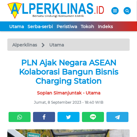
Utama
Serba-serbi
Peristiwa
Tokoh
Indeks
WAHANA
Tutup
TV
Alperklinas
Utama
UTAMA
PLN Ajak Negara ASEAN
Kolaborasi Bangun Bisnis
SERBA-
Charging Station
SERBI
Sopian Simanjuntak - Utama
PERISTIWA
Jumat, 8 September 2023 - 18:40 WIB
TOKOH
Informasi