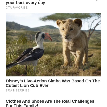
SUMEDANG
WN
CIANJUR
WN
KEPULAUAN
SERIBU
WN
TANGERANG
WN
BINJAI
WN
CIREBON