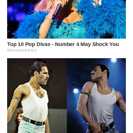
WAHANA
SPORT
WAHANA
UMKM
WAHANA
SELEB
WAHANA
PERSONA
WAHANA
OTOMOTIF
WAHANA
HEALTH