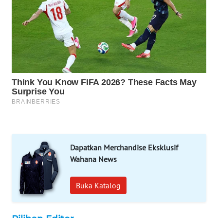
PORTAL
KONSUMEN
FORWAMKI
ALPERKLINAS
FORJASIDA
TAMBANG
NEWS
Dapatkan Merchandise Eksklusif
SITUNGIR
Wahana News
NEWS
Buka Katalog
SIDIKALANG
NEWS