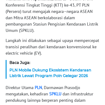
Konferensi Tingkat Tinggi (KTT) ke-43, PT PLN
KARIR
(Persero) turut mengajak negara–negara ASEAN
dan Mitra ASEAN berkolaborasi dalam
DISCLAIMER
pembangunan Stasiun Pengisian Kendaraan Listrik
Umum (SPKLU).
Wahana
News
Langkah ini dilakukan sebagai upaya mempercepat
Regional
transisi peralihan dari kendaraan konvensional ke
electric vehicle (EV).
WN
SUMUT
Baca Juga:
PLN Mobile Dukung Ekosistem Kendaraan
WN
Listrik Lewat Program Poin Gelegar 2026
JAKARTA
Direktur Utama
PLN
, Darmawan Prasodjo
WN
mengatakan, kehadiran
SPKLU
dan infrastruktur
JABAR
pendukung lainnya berperan penting dalam