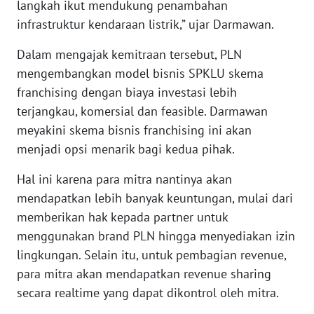
langkah ikut mendukung penambahan
WN
infrastruktur kendaraan listrik,” ujar Darmawan.
BABEL
Dalam mengajak kemitraan tersebut, PLN
WN
mengembangkan model bisnis SPKLU skema
SUMBAR
franchising dengan biaya investasi lebih
terjangkau, komersial dan feasible. Darmawan
WN
meyakini skema bisnis franchising ini akan
SUMSEL
menjadi opsi menarik bagi kedua pihak.
WN
Hal ini karena para mitra nantinya akan
BENGKULU
mendapatkan lebih banyak keuntungan, mulai dari
memberikan hak kepada partner untuk
WN
menggunakan brand PLN hingga menyediakan izin
LAMPUNG
lingkungan. Selain itu, untuk pembagian revenue,
para mitra akan mendapatkan revenue sharing
WN
JATENG
secara realtime yang dapat dikontrol oleh mitra.