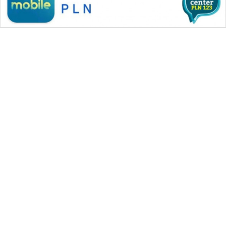
WAHANA MEDIA GROUP
|
|
|
WAHANA NEWS co
WAHANA TANI
WAHANA ADVOKAT
|
|
WAHANA INFRASTRUKTUR
WAHANA KONSUMEN
|
|
|
WAHANA LISTRIK
WAHANA TRAVEL
WAHANA TV
|
|
|
WAHANANEWS id
WAHANANEWS CO ID
WAHANANEWS NET
|
|
|
WAHANA SPORT ID
Wahana UMKM
Wahana Seleb