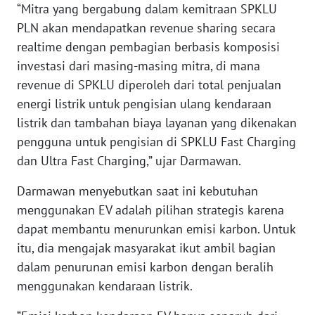
“Mitra yang bergabung dalam kemitraan SPKLU
WN
NUSANTARA
PLN akan mendapatkan revenue sharing secara
realtime dengan pembagian berbasis komposisi
WN
investasi dari masing-masing mitra, di mana
JOGJA
revenue di SPKLU diperoleh dari total penjualan
energi listrik untuk pengisian ulang kendaraan
WN
listrik dan tambahan biaya layanan yang dikenakan
JATIM
pengguna untuk pengisian di SPKLU Fast Charging
dan Ultra Fast Charging,” ujar Darmawan.
WN
BALI
Darmawan menyebutkan saat ini kebutuhan
menggunakan EV adalah pilihan strategis karena
WN
dapat membantu menurunkan emisi karbon. Untuk
KALBAR
itu, dia mengajak masyarakat ikut ambil bagian
dalam penurunan emisi karbon dengan beralih
WN
menggunakan kendaraan listrik.
KALTENG