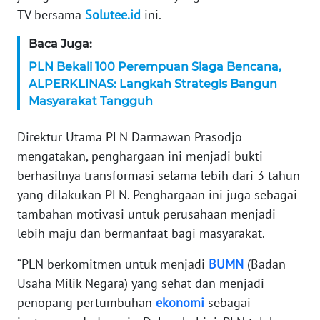
WN
TV bersama
Solutee.id
ini.
BANTEN
Baca Juga:
WN
PLN Bekali 100 Perempuan Siaga Bencana,
NTT
ALPERKLINAS: Langkah Strategis Bangun
Masyarakat Tangguh
WN
KEPRI
Direktur Utama PLN Darmawan Prasodjo
mengatakan, penghargaan ini menjadi bukti
WN
berhasilnya transformasi selama lebih dari 3 tahun
PAPUA
yang dilakukan PLN. Penghargaan ini juga sebagai
tambahan motivasi untuk perusahaan menjadi
WN
PAPUA
lebih maju dan bermanfaat bagi masyarakat.
BARAT
“PLN berkomitmen untuk menjadi
BUMN
(Badan
Usaha Milik Negara) yang sehat dan menjadi
WN
RIAU
penopang pertumbuhan
ekonomi
sebagai