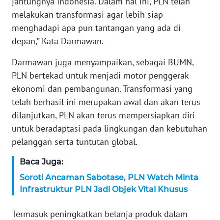
jantungnya Indonesia. Dalam hal ini, PLN telah
WN
melakukan transformasi agar lebih siap
SERAMBI
menghadapi apa pun tantangan yang ada di
depan,” Kata Darmawan.
WN
JAMBI
Darmawan juga menyampaikan, sebagai BUMN,
PLN bertekad untuk menjadi motor penggerak
WN
ekonomi dan pembangunan. Transformasi yang
SULTRA
telah berhasil ini merupakan awal dan akan terus
dilanjutkan, PLN akan terus mempersiapkan diri
WN
untuk beradaptasi pada lingkungan dan kebutuhan
NTB
pelanggan serta tuntutan global.
WN
Baca Juga:
SULTENG
Soroti Ancaman Sabotase, PLN Watch Minta
Infrastruktur PLN Jadi Objek Vital Khusus
WN
SULBAR
Termasuk peningkatkan belanja produk dalam