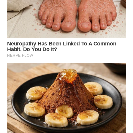
SUMEDANG
WN
CIANJUR
WN
KEPULAUAN
SERIBU
WN
TANGERANG
WN
BINJAI
WN
CIREBON