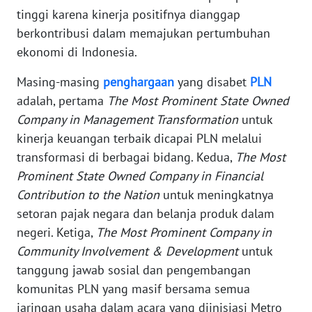
tinggi karena kinerja positifnya dianggap
KARIR
berkontribusi dalam memajukan pertumbuhan
ekonomi di Indonesia.
DISCLAIMER
Masing-masing
penghargaan
yang disabet
PLN
Wahana
adalah, pertama
The Most Prominent State Owned
News
Company in Management Transformation
untuk
Regional
kinerja keuangan terbaik dicapai PLN melalui
transformasi di berbagai bidang. Kedua,
The Most
WN
Prominent State Owned Company in Financial
SUMUT
Contribution to the Nation
untuk meningkatnya
setoran pajak negara dan belanja produk dalam
WN
JAKARTA
negeri. Ketiga,
The Most Prominent Company in
Community Involvement & Development
untuk
WN
tanggung jawab sosial dan pengembangan
JABAR
komunitas PLN yang masif bersama semua
jaringan usaha dalam acara yang diinisiasi Metro