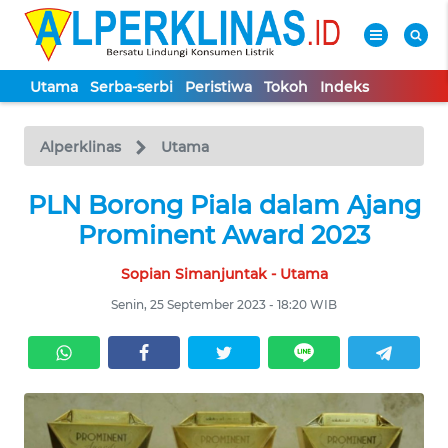
Utama
Serba-serbi
Peristiwa
Tokoh
Indeks
WAHANA
Tutup
TV
Alperklinas
Utama
PLN Borong Piala dalam Ajang
UTAMA
Prominent Award 2023
SERBA-
Sopian Simanjuntak - Utama
SERBI
Senin, 25 September 2023 - 18:20 WIB
PERISTIWA
TOKOH
Informasi