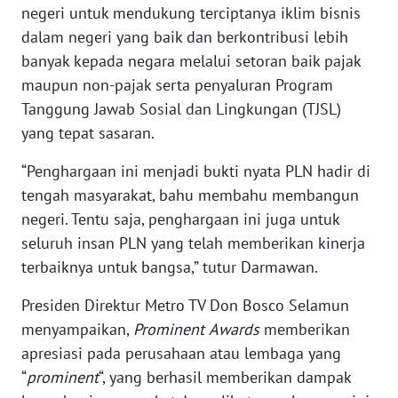
negeri untuk mendukung terciptanya iklim bisnis
WN
dalam negeri yang baik dan berkontribusi lebih
BABEL
banyak kepada negara melalui setoran baik pajak
maupun non-pajak serta penyaluran Program
WN
SUMBAR
Tanggung Jawab Sosial dan Lingkungan (TJSL)
yang tepat sasaran.
WN
SUMSEL
“Penghargaan ini menjadi bukti nyata PLN hadir di
tengah masyarakat, bahu membahu membangun
WN
negeri. Tentu saja, penghargaan ini juga untuk
BENGKULU
seluruh insan PLN yang telah memberikan kinerja
terbaiknya untuk bangsa,” tutur Darmawan.
WN
LAMPUNG
Presiden Direktur Metro TV Don Bosco Selamun
menyampaikan,
Prominent
Awards
memberikan
WN
apresiasi pada perusahaan atau lembaga yang
JATENG
“
prominent
“, yang berhasil memberikan dampak