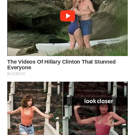
WN
NATUNA
WN
BINTAN
WN
MANDALIKA
WN
LIKUPANG
WN
LABUANBAJO
WN
BORNEO