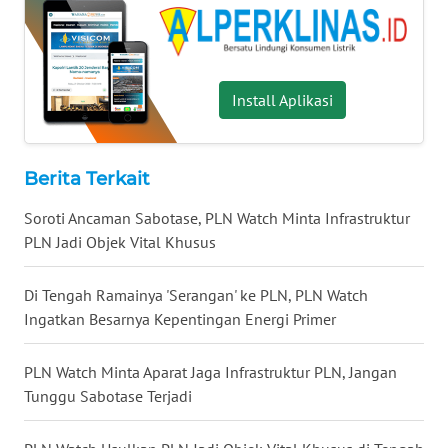
WN
MALUKU
WN
Install Aplikasi
MALUT
WN
Berita Terkait
DAIRI
Soroti Ancaman Sabotase, PLN Watch Minta Infrastruktur
WN
PLN Jadi Objek Vital Khusus
DANAU
TOBA
Di Tengah Ramainya 'Serangan' ke PLN, PLN Watch
Ingatkan Besarnya Kepentingan Energi Primer
WN
NIAS
PLN Watch Minta Aparat Jaga Infrastruktur PLN, Jangan
Tunggu Sabotase Terjadi
WN
LANGKAT