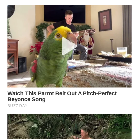
WN
PRIANGAN
TIMUR
WN
SEMARANG
WN
SOLO
WN
BOROBUDUR
WN
MADURA
WN
SURABAYA