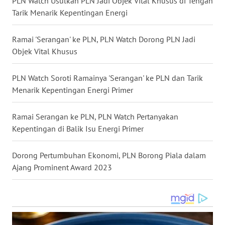
PLN Watch Usulkan PLN Jadi Objek Vital Khusus di Tengah
Tarik Menarik Kepentingan Energi
WN
TAPANULI
SELATAN
Ramai 'Serangan' ke PLN, PLN Watch Dorong PLN Jadi
Objek Vital Khusus
WN
TANJUNG
PLN Watch Soroti Ramainya 'Serangan' ke PLN dan Tarik
LESUNG
Menarik Kepentingan Energi Primer
WN
Ramai Serangan ke PLN, PLN Watch Pertanyakan
KARO
Kepentingan di Balik Isu Energi Primer
WN
Dorong Pertumbuhan Ekonomi, PLN Borong Piala dalam
SIMALUNGUN
Ajang Prominent Award 2023
WN
LABUHANBATU
WN