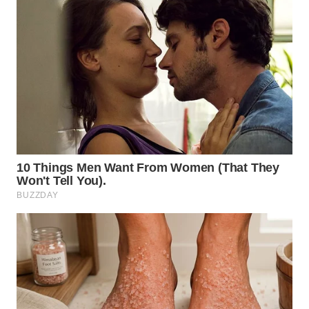
WN
BOGOR
WN
DEPOK
WN
TAPANULI
UTARA
WN
SAMOSIR
WN
PADANG
LAWAS
WN