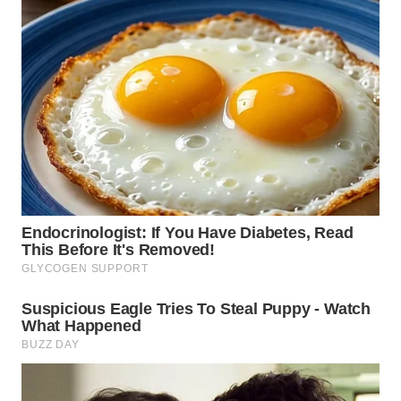
TAPANULI
TENGAH
WN DELI
SERDANG
WN
TEBING
TINGGI
WN
PAKPAK
WN
KARAWANG
WN
BEKASI