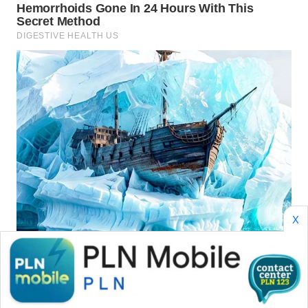
WAHANA
LISTRIK
WAHANA
TRAVEL
WAHANA
TV
WAHANANEWS
ID
WAHANANEWS
X
CO ID
WAHANANEWS
NET