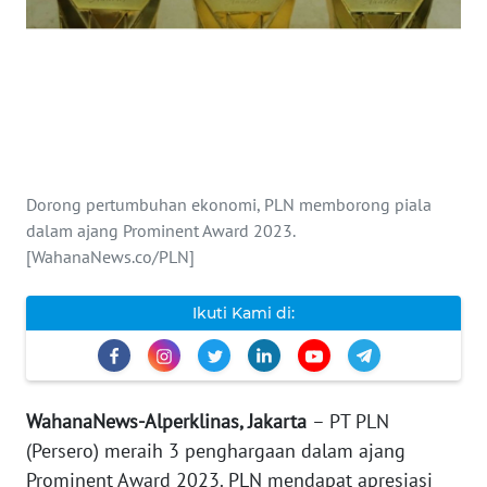
INDEKS
BERITA
KONTAK
KAMI
Dorong pertumbuhan ekonomi, PLN memborong piala
INFO
IKLAN
dalam ajang Prominent Award 2023.
[WahanaNews.co/PLN]
TENTANG
KAMI
Ikuti Kami di:
PEDOMAN
MEDIA
SIBER
WahanaNews-Alperklinas, Jakarta
– PT PLN
(Persero) meraih 3 penghargaan dalam ajang
REDAKSI
Prominent Award 2023. PLN mendapat apresiasi