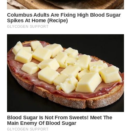
WN
INDRAMAYU
WN
KUNINGAN
WN
MAJALENGKA
WN
SUBANG
WN
SUKABUMI
WN
PURWAKARTA