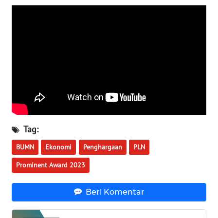
WN
KALTARA
WN
KALSEL
WN
KALTIM
WN
SULSEL
Tag:
BUMN
Ekonomi
Penghargaan
PLN
WN
GORONTALO
Prominent Award 2023
WN
Beri Komentar
SULUT