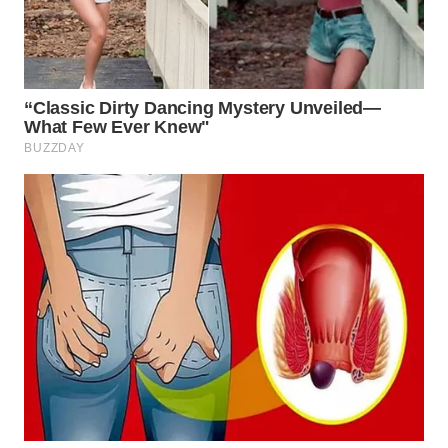
Wahana
Media
Group
WAHANA
NEWS
WAHANA
TANI
WAHANA
ADVOKAT
WAHANA
INFRASTRUKTUR
WAHANA
KONSUMEN