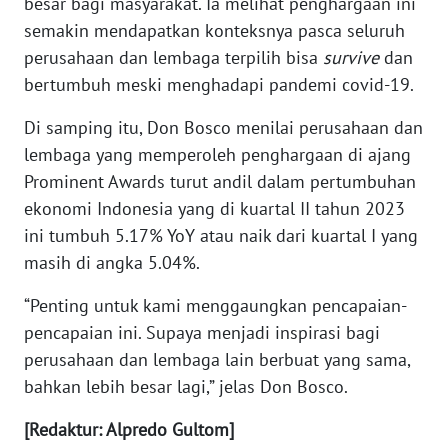
besar bagi masyarakat. Ia melihat penghargaan ini
WN
semakin mendapatkan konteksnya pasca seluruh
NUSANTARA
perusahaan dan lembaga terpilih bisa
survive
dan
bertumbuh meski menghadapi pandemi covid-19.
WN
JOGJA
Di samping itu, Don Bosco menilai perusahaan dan
lembaga yang memperoleh penghargaan di ajang
WN
Prominent Awards turut andil dalam pertumbuhan
JATIM
ekonomi Indonesia yang di kuartal II tahun 2023
ini tumbuh 5.17% YoY atau naik dari kuartal I yang
WN
BALI
masih di angka 5.04%.
“Penting untuk kami menggaungkan pencapaian-
WN
pencapaian ini. Supaya menjadi inspirasi bagi
KALBAR
perusahaan dan lembaga lain berbuat yang sama,
bahkan lebih besar lagi,” jelas Don Bosco.
WN
KALTENG
[Redaktur: Alpredo Gultom]