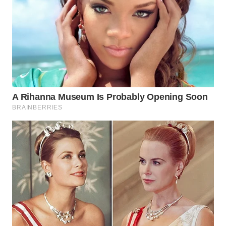
WAHANA
DESA
WISATA
LAPAK
WAHANA
Wahana
Network
KONSUMEN
LISTRIK
MASYARAKAT
KELISTRIKAN
WALINKI
ID