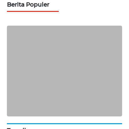
Berita Populer
NEWS
BERKAT
NEWS
BERAMPU
NEWS
ANUGERAH
NEWS
AKHLAK
ID
PERAPKI
NEWS
SONYA