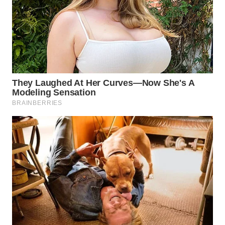
WN
NATUNA
WN
BINTAN
WN
MANDALIKA
WN
LIKUPANG
WN
LABUANBAJO
WN
BORNEO