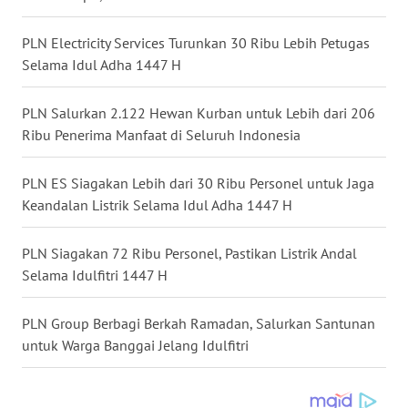
WN
TAPANULI
PLN Electricity Services Turunkan 30 Ribu Lebih Petugas
SELATAN
Selama Idul Adha 1447 H
WN
PLN Salurkan 2.122 Hewan Kurban untuk Lebih dari 206
TANJUNG
Ribu Penerima Manfaat di Seluruh Indonesia
LESUNG
PLN ES Siagakan Lebih dari 30 Ribu Personel untuk Jaga
WN
Keandalan Listrik Selama Idul Adha 1447 H
KARO
PLN Siagakan 72 Ribu Personel, Pastikan Listrik Andal
WN
Selama Idulfitri 1447 H
SIMALUNGUN
PLN Group Berbagi Berkah Ramadan, Salurkan Santunan
WN
untuk Warga Banggai Jelang Idulfitri
LABUHANBATU
WN