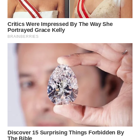
MAWAKA
ID
MARTABAT
NET
PLN
WATCH
MKLI
LPKKI
LKKI
KOPEKLIN