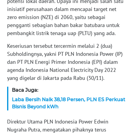
potensi lokal daerah. Upaya ini menjadi salah satu
inisiatif perusahaan dalam mencapai target net
KARIR
zero emission (NZE) di 2060, yaitu sebagai
pengganti sebagian bahan bakar batubara untuk
DISCLAIMER
pembangkit listrik tenaga uap (PLTU) yang ada.
Wahana
Keseriusan tersebut tercermin melalui 2 (dua)
News
Regional
Subholdingnya, yakni PT PLN Indonesia Power (IP)
dan PT PLN Energi Primer Indonesia (EPI) dalam
WN
agenda Indonesia National Electricity Day 2022
SUMUT
yang digelar di Jakarta pada Rabu (30/11).
Baca Juga:
WN
JAKARTA
Laba Bersih Naik 38,18 Persen, PLN ES Perkuat
Bisnis Beyond kWh
WN
JABAR
Direktur Utama PLN Indonesia Power Edwin
Nugraha Putra, mengatakan pihaknya terus