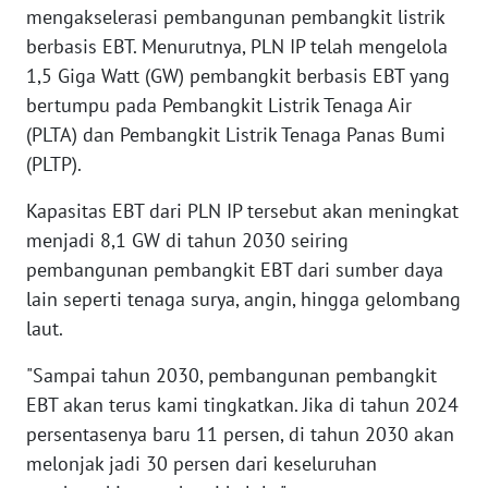
WN
mengakselerasi pembangunan pembangkit listrik
BANTEN
berbasis EBT. Menurutnya, PLN IP telah mengelola
1,5 Giga Watt (GW) pembangkit berbasis EBT yang
WN
bertumpu pada Pembangkit Listrik Tenaga Air
NTT
(PLTA) dan Pembangkit Listrik Tenaga Panas Bumi
(PLTP).
WN
KEPRI
Kapasitas EBT dari PLN IP tersebut akan meningkat
menjadi 8,1 GW di tahun 2030 seiring
WN
pembangunan pembangkit EBT dari sumber daya
PAPUA
lain seperti tenaga surya, angin, hingga gelombang
laut.
WN
PAPUA
"Sampai tahun 2030, pembangunan pembangkit
BARAT
EBT akan terus kami tingkatkan. Jika di tahun 2024
persentasenya baru 11 persen, di tahun 2030 akan
WN
RIAU
melonjak jadi 30 persen dari keseluruhan