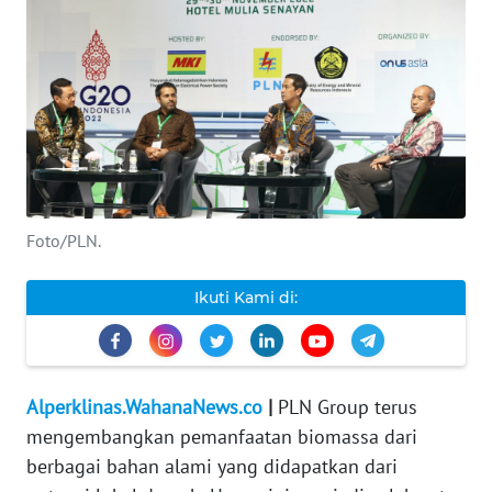
INDEKS
BERITA
KONTAK
KAMI
INFO
IKLAN
Foto/PLN.
TENTANG
Ikuti Kami di:
KAMI
PEDOMAN
MEDIA
Alperklinas.WahanaNews.co
|
PLN Group terus
SIBER
mengembangkan pemanfaatan biomassa dari
berbagai bahan alami yang didapatkan dari
REDAKSI