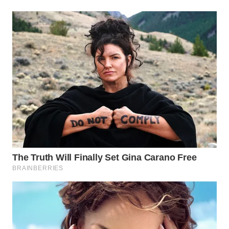
WAHANA
SPORT
WAHANA
UMKM
WAHANA
SELEB
WAHANA
PERSONA
WAHANA
OTOMOTIF
WAHANA
HEALTH