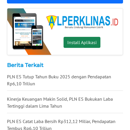
WN
MALUKU
WN
MALUT
Install Aplikasi
WN
DAIRI
Berita Terkait
WN
DANAU
PLN ES Tutup Tahun Buku 2025 dengan Pendapatan
TOBA
Rp6,10 Triliun
WN
Kinerja Keuangan Makin Solid, PLN ES Bukukan Laba
NIAS
Tertinggi dalam Lima Tahun
WN
PLN ES Catat Laba Bersih Rp312,12 Miliar, Pendapatan
LANGKAT
Tembus Rp6,10 Triliun