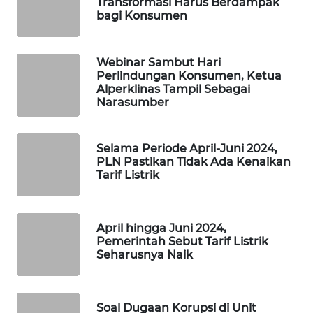
Transformasi Harus Berdampak
SIBARAGAS
bagi Konsumen
NEWS
Webinar Sambut Hari
METRO
Perlindungan Konsumen, Ketua
SIANTAR
Alperklinas Tampil Sebagai
NEWS
Narasumber
METRO
MEDAN
Selama Periode April-Juni 2024,
NEWS
PLN Pastikan Tidak Ada Kenaikan
Tarif Listrik
METRO
JAKARTA
NEWS
April hingga Juni 2024,
Pemerintah Sebut Tarif Listrik
Seharusnya Naik
KRT
NEWS
Soal Dugaan Korupsi di Unit