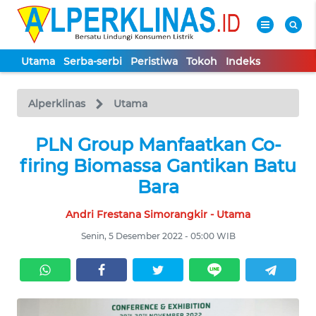
Utama
Serba-serbi
Peristiwa
Tokoh
Indeks
WAHANA
Tutup
TV
Alperklinas
Utama
UTAMA
PLN Group Manfaatkan Co-
firing Biomassa Gantikan Batu
SERBA-
Bara
SERBI
Andri Frestana Simorangkir - Utama
PERISTIWA
Senin, 5 Desember 2022 - 05:00 WIB
TOKOH
Informasi