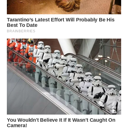
Wahana
Media
Group
WAHANA
NEWS
WAHANA
TANI
WAHANA
ADVOKAT
WAHANA
INFRASTRUKTUR
WAHANA
KONSUMEN