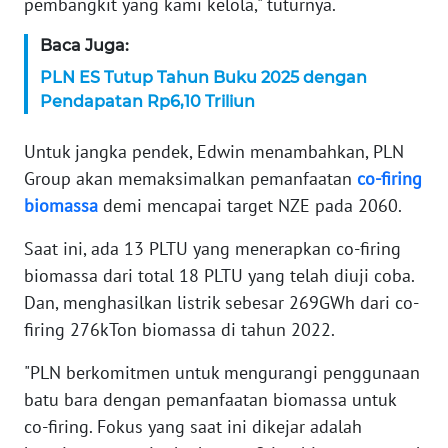
pembangkit yang kami kelola," tuturnya.
WN
SERAMBI
Baca Juga:
PLN ES Tutup Tahun Buku 2025 dengan
WN
Pendapatan Rp6,10 Triliun
JAMBI
Untuk jangka pendek, Edwin menambahkan, PLN
WN
Group akan memaksimalkan pemanfaatan
co-firing
SULTRA
biomassa
demi mencapai target NZE pada 2060.
WN
Saat ini, ada 13 PLTU yang menerapkan co-firing
NTB
biomassa dari total 18 PLTU yang telah diuji coba.
Dan, menghasilkan listrik sebesar 269GWh dari co-
WN
firing 276kTon biomassa di tahun 2022.
SULTENG
"PLN berkomitmen untuk mengurangi penggunaan
WN
batu bara dengan pemanfaatan biomassa untuk
SULBAR
co-firing. Fokus yang saat ini dikejar adalah