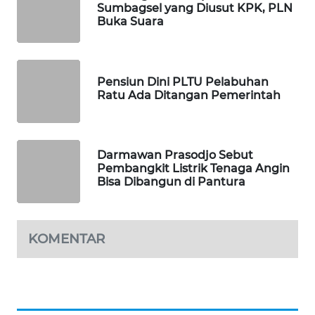
KARING
Sumbagsel yang Diusut KPK, PLN
NEWS
Buka Suara
JURNAL
MARITIM
Pensiun Dini PLTU Pelabuhan
Ratu Ada Ditangan Pemerintah
HUMBANG
NEWS
Darmawan Prasodjo Sebut
GARONGGANG
Pembangkit Listrik Tenaga Angin
NEWS
Bisa Dibangun di Pantura
FISUELRI
ID
KOMENTAR
ENERGI
NEWS
CILEUNGSI