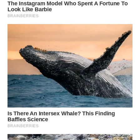
WN
INDRAMAYU
WN
KUNINGAN
WN
MAJALENGKA
WN
SUBANG
WN
SUKABUMI
WN
PURWAKARTA