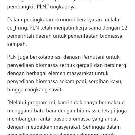
WN
pembangkit PLN," ungkapnya.
NUSANTARA
Dalam peningkatan ekonomi kerakyatan melalui
WN
co_firing, PLN telah menjalin kerja sama dengan 12
JOGJA
pemerintah daerah untuk pemanfaatan biomassa
sampah.
WN
JATIM
PLN juga berkolaborasi dengan Perhutani untuk
penyediaan biomassa serbuk gergaji dan bersinergi
WN
dengan berbagai elemen masyarakat untuk
BALI
penyediaan biomassa sekam padi, serpihan kayu,
hingga cangkang sawit.
WN
KALBAR
"Melalui program ini, kami tidak hanya bermaksud
mengganti batu bara dengan biomassa, tetapi juga
WN
membangun rantai pasok biomassa yang andal
KALTENG
dengan melibatkan masyarakat. Sehingga dalam
penyediaannya punya dampak ekonomi untuk