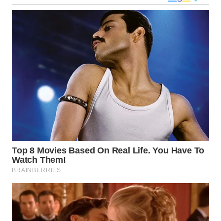
TAPANULI
TENGAH
WN DELI
SERDANG
WN
TEBING
TINGGI
WN
PAKPAK
WN
KARAWANG
WN
BEKASI