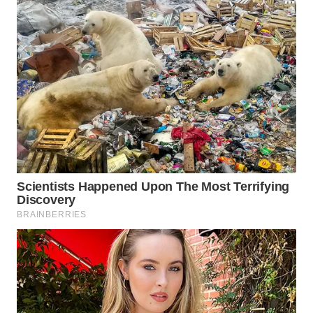
WN
PRIANGAN
TIMUR
WN
SEMARANG
WN
SOLO
WN
BOROBUDUR
WN
MADURA
WN
SURABAYA