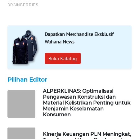
PORTAL
KONSUMEN
FORWAMKI
Dapatkan Merchandise Eksklusif
Wahana News
ALPERKLINAS
Buka Katalog
FORJASIDA
TAMBANG
Pilihan Editor
NEWS
ALPERKLINAS: Optimalisasi
Pengawasan Konstruksi dan
SITUNGIR
Material Kelistrikan Penting untuk
NEWS
Menjamin Keselamatan
Konsumen
SIDIKALANG
NEWS
Kinerja Keuangan PLN Meningkat,