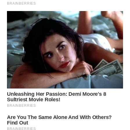
WAHANA
LISTRIK
WAHANA
TRAVEL
WAHANA
TV
WAHANANEWS
ID
WAHANANEWS
CO ID
WAHANANEWS
NET