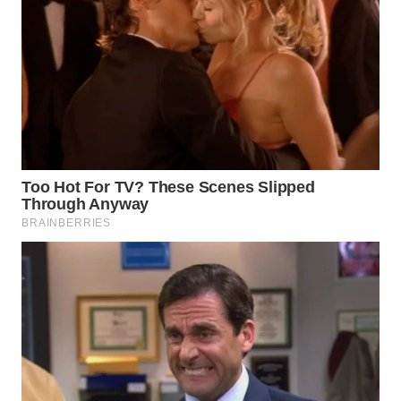
WN
BOGOR
WN
DEPOK
WN
TAPANULI
UTARA
WN
SAMOSIR
WN
PADANG
LAWAS
WN