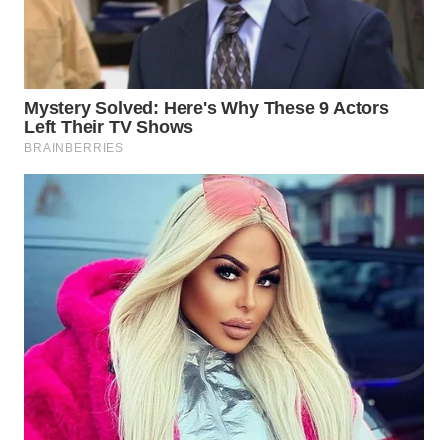
SUMEDANG
WN
CIANJUR
WN
KEPULAUAN
SERIBU
WN
TANGERANG
WN
BINJAI
WN
CIREBON