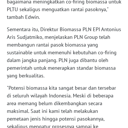
bagaimana meningkatkan co-firing biomassa untuk
WN
PLTU sekaligus menguatkan rantai pasoknya,"
BABEL
tambah Edwin.
WN
Sementara itu, Direktur Biomassa PLN EPI Antonius
SUMBAR
Aris Sudjatmiko, menjelaskan PLN Group telah
membangun rantai pasok biomassa yang
WN
sustainable untuk memenuhi kebutuhan co-firing
SUMSEL
dalam jangka panjang. PLN juga dibantu oleh
pemerintah untuk menerapkan standar biomassa
WN
BENGKULU
yang berkualitas.
"Potensi biomassa kita sangat besar dan tersebar
WN
di seluruh wilayah Indonesia. Meski di beberapa
LAMPUNG
area memang belum dikembangkan secara
maksimal. Saat ini kami telah melakukan
WN
JATENG
pemetaan jenis hingga potensi pasokannya,
sekaligus mengatur prosesnya sampai ke