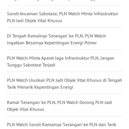
WN
TAPANULI
Soroti Ancaman Sabotase, PLN Watch Minta Infrastruktur
SELATAN
PLN Jadi Objek Vital Khusus
WN
Di Tengah Ramainya 'Serangan' ke PLN, PLN Watch
TANJUNG
Ingatkan Besarnya Kepentingan Energi Primer
LESUNG
PLN Watch Minta Aparat Jaga Infrastruktur PLN, Jangan
WN
Tunggu Sabotase Terjadi
KARO
PLN Watch Usulkan PLN Jadi Objek Vital Khusus di Tengah
WN
Tarik Menarik Kepentingan Energi
SIMALUNGUN
Ramai 'Serangan' ke PLN, PLN Watch Dorong PLN Jadi
WN
Objek Vital Khusus
LABUHANBATU
PLN Watch Soroti Ramainya 'Serangan' ke PLN dan Tarik
WN