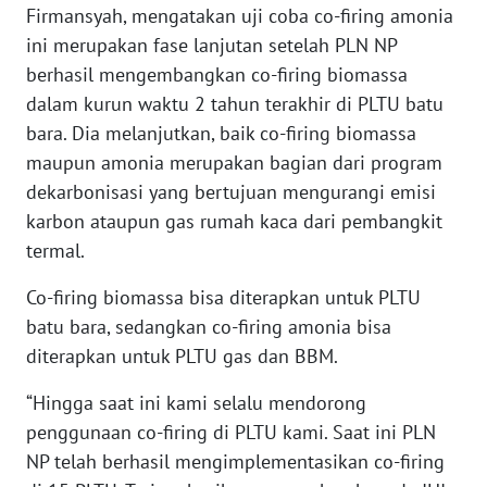
Firmansyah, mengatakan uji coba co-firing amonia
WN
ini merupakan fase lanjutan setelah PLN NP
BABEL
berhasil mengembangkan co-firing biomassa
dalam kurun waktu 2 tahun terakhir di PLTU batu
WN
SUMBAR
bara. Dia melanjutkan, baik co-firing biomassa
maupun amonia merupakan bagian dari program
WN
dekarbonisasi yang bertujuan mengurangi emisi
SUMSEL
karbon ataupun gas rumah kaca dari pembangkit
termal.
WN
BENGKULU
Co-firing biomassa bisa diterapkan untuk PLTU
batu bara, sedangkan co-firing amonia bisa
WN
diterapkan untuk PLTU gas dan BBM.
LAMPUNG
“Hingga saat ini kami selalu mendorong
WN
penggunaan co-firing di PLTU kami. Saat ini PLN
JATENG
NP telah berhasil mengimplementasikan co-firing