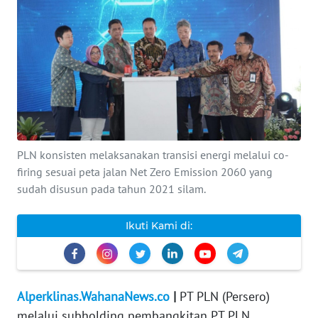
INDEKS
BERITA
KONTAK
KAMI
INFO
IKLAN
PLN konsisten melaksanakan transisi energi melalui co-
firing sesuai peta jalan Net Zero Emission 2060 yang
TENTANG
sudah disusun pada tahun 2021 silam.
KAMI
Ikuti Kami di:
PEDOMAN
MEDIA
SIBER
Alperklinas.WahanaNews.co
|
PT PLN (Persero)
REDAKSI
melalui subholding pembangkitan PT PLN