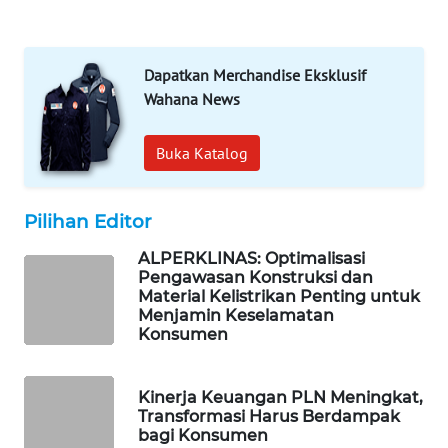
WAHANA
DESA
WISATA
Dapatkan Merchandise Eksklusif
Wahana News
LAPAK
WAHANA
Buka Katalog
Wahana
Network
Pilihan Editor
KONSUMEN
ALPERKLINAS: Optimalisasi
LISTRIK
Pengawasan Konstruksi dan
Material Kelistrikan Penting untuk
Menjamin Keselamatan
MASYARAKAT
Konsumen
KELISTRIKAN
Kinerja Keuangan PLN Meningkat,
WALINKI
Transformasi Harus Berdampak
ID
bagi Konsumen