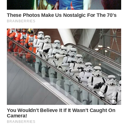
WN
NATUNA
WN
BINTAN
WN
MANDALIKA
WN
LIKUPANG
WN
LABUANBAJO
WN
BORNEO