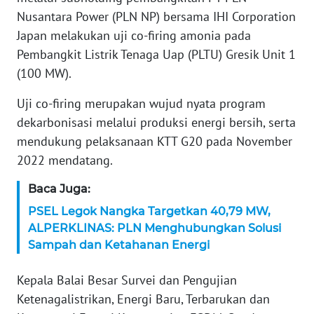
Nusantara Power (PLN NP) bersama IHI Corporation
KARIR
Japan melakukan uji co-firing amonia pada
Pembangkit Listrik Tenaga Uap (PLTU) Gresik Unit 1
DISCLAIMER
(100 MW).
Wahana
Uji co-firing merupakan wujud nyata program
News
dekarbonisasi melalui produksi energi bersih, serta
Regional
mendukung pelaksanaan KTT G20 pada November
2022 mendatang.
WN
SUMUT
Baca Juga:
PSEL Legok Nangka Targetkan 40,79 MW,
WN
ALPERKLINAS: PLN Menghubungkan Solusi
JAKARTA
Sampah dan Ketahanan Energi
WN
Kepala Balai Besar Survei dan Pengujian
JABAR
Ketenagalistrikan, Energi Baru, Terbarukan dan