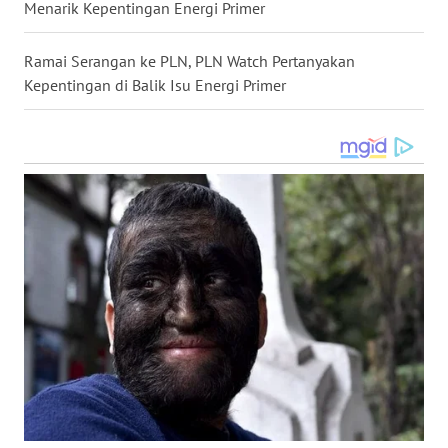
Menarik Kepentingan Energi Primer
TAPANULI
TENGAH
Ramai Serangan ke PLN, PLN Watch Pertanyakan
WN DELI
Kepentingan di Balik Isu Energi Primer
SERDANG
WN
TEBING
TINGGI
WN
PAKPAK
WN
KARAWANG
WN
BEKASI