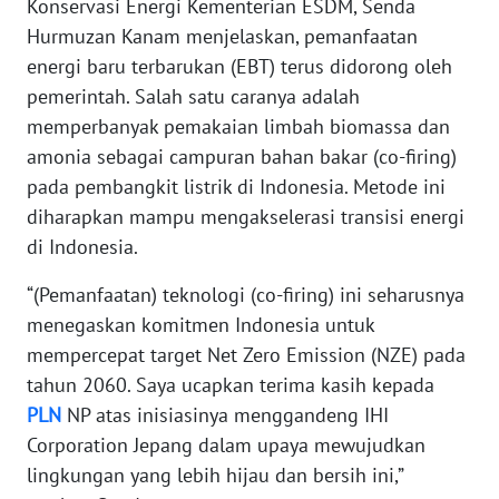
Konservasi Energi Kementerian ESDM, Senda
WN
BANTEN
Hurmuzan Kanam menjelaskan, pemanfaatan
energi baru terbarukan (EBT) terus didorong oleh
WN
pemerintah. Salah satu caranya adalah
NTT
memperbanyak pemakaian limbah biomassa dan
amonia sebagai campuran bahan bakar (co-firing)
WN
pada pembangkit listrik di Indonesia. Metode ini
KEPRI
diharapkan mampu mengakselerasi transisi energi
di Indonesia.
WN
PAPUA
“(Pemanfaatan) teknologi (co-firing) ini seharusnya
menegaskan komitmen Indonesia untuk
WN
mempercepat target Net Zero Emission (NZE) pada
PAPUA
tahun 2060. Saya ucapkan terima kasih kepada
BARAT
PLN
NP atas inisiasinya menggandeng IHI
Corporation Jepang dalam upaya mewujudkan
WN
RIAU
lingkungan yang lebih hijau dan bersih ini,”