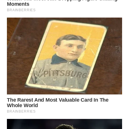
SUMEDANG
WN
CIANJUR
WN
KEPULAUAN
SERIBU
WN
TANGERANG
WN
BINJAI
WN
CIREBON