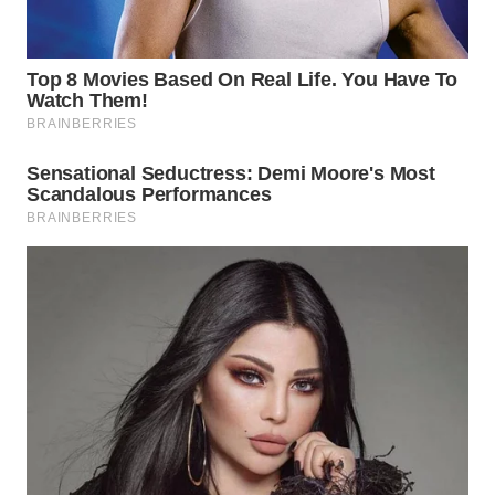
WAHANA
LISTRIK
WAHANA
TRAVEL
WAHANA
TV
WAHANANEWS
ID
WAHANANEWS
CO ID
WAHANANEWS
NET