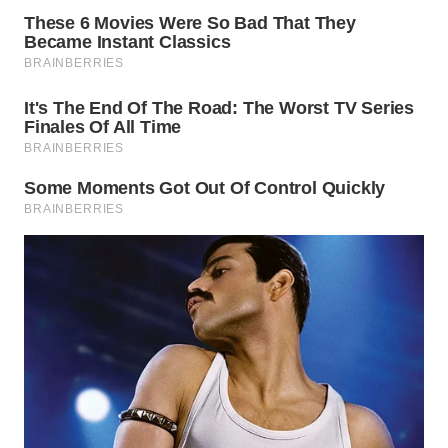
Wahana
Media
Group
WAHANA
NEWS
WAHANA
TANI
WAHANA
ADVOKAT
WAHANA
INFRASTRUKTUR
WAHANA
KONSUMEN