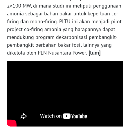
WN
2×100 MW, di mana studi ini meliputi penggunaan
KALTARA
amonia sebagai bahan bakar untuk keperluan co-
firing dan mono-firing. PLTU ini akan menjadi pilot
WN
project co-firing amonia yang harapannya dapat
KALSEL
mendukung program dekarbonisasi pembangkit-
pembangkit berbahan bakar fosil lainnya yang
WN
dikelola oleh PLN Nusantara Power.
[tum]
KALTIM
WN
SULSEL
WN
GORONTALO
WN
SULUT