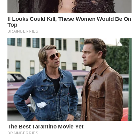
WAHANA
SPORT
WAHANA
UMKM
WAHANA
SELEB
WAHANA
PERSONA
WAHANA
OTOMOTIF
WAHANA
HEALTH