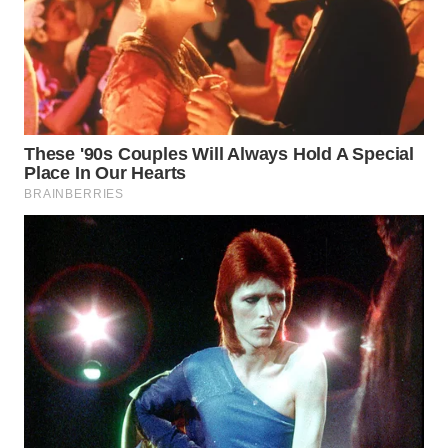
WN
PRIANGAN
TIMUR
WN
SEMARANG
WN
SOLO
WN
BOROBUDUR
WN
MADURA
WN
SURABAYA