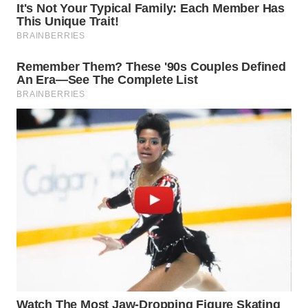
WN
BOGOR
WN
DEPOK
WN
TAPANULI
UTARA
WN
SAMOSIR
WN
PADANG
LAWAS
WN