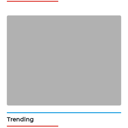
SIBARAGAS
NEWS
METRO
SIANTAR
NEWS
METRO
MEDAN
NEWS
METRO
JAKARTA
NEWS
KRT
NEWS
Trending