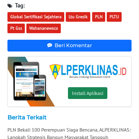
WN
Tag:
MALUKU
Global Sertifikasi Sejahtera
Ltu Gresik
PLN
PLTU
WN
Pt Gss
Wahananewsco
MALUT
Beri Komentar
WN
DAIRI
WN
DANAU
TOBA
Install Aplikasi
WN
NIAS
Berita Terkait
WN
PLN Bekali 100 Perempuan Siaga Bencana, ALPERKLINAS:
LANGKAT
Langkah Strategis Bangun Masyarakat Tangguh