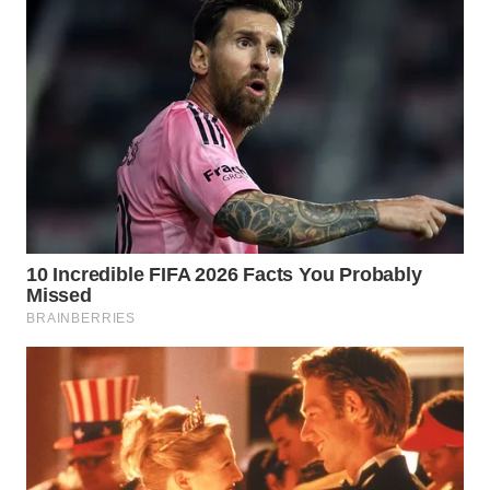
WN
INDRAMAYU
WN
KUNINGAN
WN
MAJALENGKA
WN
SUBANG
WN
SUKABUMI
WN
PURWAKARTA