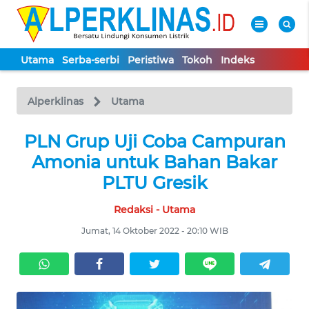
Utama
Serba-serbi
Peristiwa
Tokoh
Indeks
WAHANA
Tutup
TV
Alperklinas
Utama
UTAMA
PLN Grup Uji Coba Campuran
Amonia untuk Bahan Bakar
SERBA-
PLTU Gresik
SERBI
Redaksi - Utama
PERISTIWA
Jumat, 14 Oktober 2022 - 20:10 WIB
TOKOH
Informasi