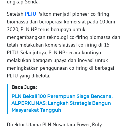
ungkap Senda.
WN
SERAMBI
Setelah
PLTU
Paiton menjadi pioneer co-firing
biomassa dan beroperasi komersial pada 10 Juni
WN
2020, PLN NP terus berupaya untuk
JAMBI
mengembangkan teknologi co-firing biomassa dan
telah melakukan komersialisasi co-firing di 15
WN
PLTU. Selanjutnya, PLN NP secara kontinyu
SULTRA
melakukan beragam upaya dan inovasi untuk
meningkatkan penggunaan co-firing di berbagai
WN
PLTU yang dikelola.
NTB
Baca Juga:
WN
PLN Bekali 100 Perempuan Siaga Bencana,
SULTENG
ALPERKLINAS: Langkah Strategis Bangun
Masyarakat Tangguh
WN
SULBAR
Direktur Utama PLN Nusantara Power, Ruly