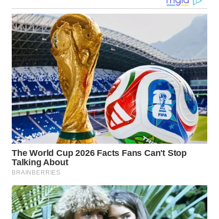
TAPANULI
TENGAH
WN DELI
SERDANG
WN
TEBING
TINGGI
WN
PAKPAK
WN
KARAWANG
WN
BEKASI