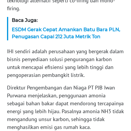
teknologi alternatif seperti co-firing dan mono-
WN
firing.
SERAMBI
Baca Juga:
WN
ESDM Gerak Cepat Amankan Batu Bara PLN,
JAMBI
Penugasan Capai 212 Juta Metrik Ton
WN
IHI sendiri adalah perusahaan yang bergerak dalam
SULTRA
bisnis penyediaan solusi pengurangan karbon
untuk mencapai efisiensi yang lebih tinggi dan
WN
pengoperasian pembangkit listrik.
NTB
Direktur Pengembangan dan Niaga PT PJB Iwan
WN
Purwana menjelaskan, penggunaan amonia
SULTENG
sebagai bahan bakar dapat mendorong tercapainya
energi yang lebih hijau. Pasalnya amonia NH3 tidak
WN
mengandung unsur karbon, sehingga tidak
SULBAR
menghasilkan emisi gas rumah kaca.