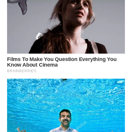
WN
NATUNA
WN
BINTAN
WN
MANDALIKA
WN
LIKUPANG
WN
LABUANBAJO
WN
BORNEO