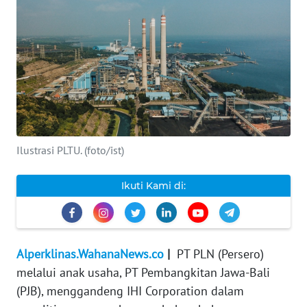
INDEKS
BERITA
KONTAK
KAMI
INFO
IKLAN
Ilustrasi PLTU. (foto/ist)
TENTANG
Ikuti Kami di:
KAMI
PEDOMAN
MEDIA
Alperklinas.WahanaNews.co
|
PT PLN (Persero)
SIBER
melalui anak usaha, PT Pembangkitan Jawa-Bali
(PJB), menggandeng IHI Corporation dalam
REDAKSI