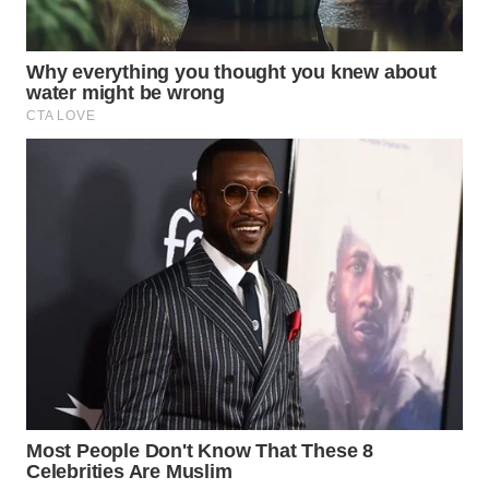
MAWAKA
ID
MARTABAT
NET
PLN
WATCH
MKLI
LPKKI
LKKI
KOPEKLIN