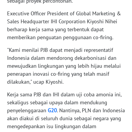
sebagai proyek percontohan.
WN
NUSANTARA
Executive Officer President of Global Marketing &
Sales Headquarter IHI Corporation Kiyoshi Nihei
WN
berharap kerja sama yang terbentuk dapat
JOGJA
memberikan penguatan penggunaan co-firing.
WN
"Kami menilai PJB dapat menjadi representatif
JATIM
Indonesia dalam mendorong dekarbonisasi dan
mewujudkan lingkungan yang lebih hijau melalui
WN
penerapan inovasi co-firing yang telah masif
BALI
dilakukan," ucap Kiyoshi.
WN
Kerja sama PJB dan IHI dalam uji coba amonia ini,
KALBAR
sekaligus sebagai upaya dalam mendukung
penyelenggaraan
G20
. Nantinya, PLN dan Indonesia
WN
akan diakui di seluruh dunia sebagai negara yang
KALTENG
mengedepankan isu lingkungan dalam