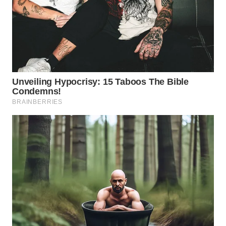
WAHANA
DESA
WISATA
LAPAK
WAHANA
Wahana
Network
KONSUMEN
LISTRIK
MASYARAKAT
KELISTRIKAN
WALINKI
ID