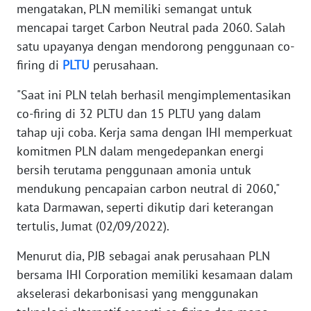
WN
mengatakan, PLN memiliki semangat untuk
BANTEN
mencapai target Carbon Neutral pada 2060. Salah
satu upayanya dengan mendorong penggunaan co-
WN
firing di
PLTU
perusahaan.
NTT
"Saat ini PLN telah berhasil mengimplementasikan
WN
co-firing di 32 PLTU dan 15 PLTU yang dalam
KEPRI
tahap uji coba. Kerja sama dengan IHI memperkuat
komitmen PLN dalam mengedepankan energi
WN
bersih terutama penggunaan amonia untuk
PAPUA
mendukung pencapaian carbon neutral di 2060,"
kata Darmawan, seperti dikutip dari keterangan
WN
PAPUA
tertulis, Jumat (02/09/2022).
BARAT
Menurut dia, PJB sebagai anak perusahaan PLN
bersama IHI Corporation memiliki kesamaan dalam
WN
RIAU
akselerasi dekarbonisasi yang menggunakan