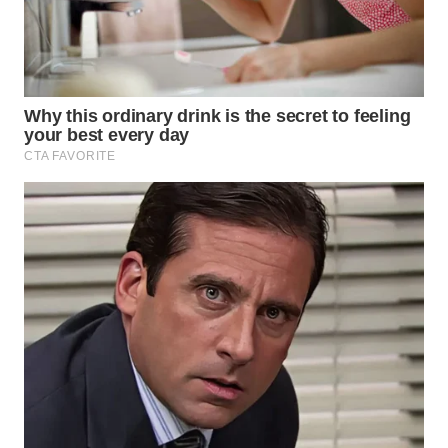
SUMEDANG
WN
CIANJUR
WN
KEPULAUAN
SERIBU
WN
TANGERANG
WN
BINJAI
WN
CIREBON