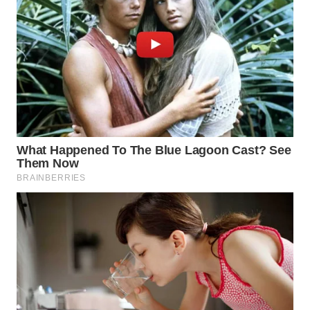
WN
BOGOR
WN
DEPOK
WN
TAPANULI
UTARA
WN
SAMOSIR
WN
PADANG
LAWAS
WN