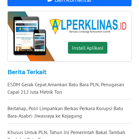
Beri Komentar
WN
MALUKU
WN
MALUT
Install Aplikasi
WN
DAIRI
WN
Berita Terkait
DANAU
ESDM Gerak Cepat Amankan Batu Bara PLN, Penugasan
TOBA
Capai 212 Juta Metrik Ton
WN
NIAS
Bertahap, Polri Limpahkan Berkas Perkara Korupsi Batu
Bara-Asabri- Jiwasraya ke Kejagung
WN
LANGKAT
Khusus Untuk PLN, Tahun Ini Pemerintah Bakal Tambah