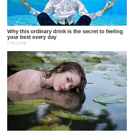
Wahana
Media
Group
WAHANA
NEWS
WAHANA
TANI
WAHANA
ADVOKAT
WAHANA
INFRASTRUKTUR
WAHANA
KONSUMEN