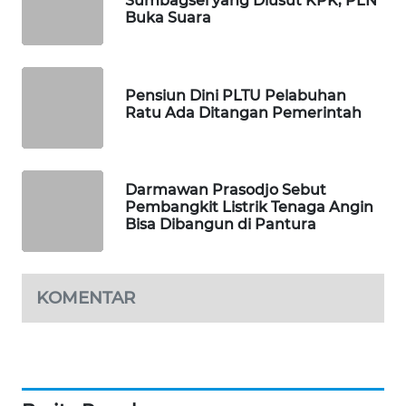
Sumbagsel yang Diusut KPK, PLN
KARING
Buka Suara
NEWS
JURNAL
MARITIM
Pensiun Dini PLTU Pelabuhan
Ratu Ada Ditangan Pemerintah
HUMBANG
NEWS
Darmawan Prasodjo Sebut
GARONGGANG
Pembangkit Listrik Tenaga Angin
NEWS
Bisa Dibangun di Pantura
FISUELRI
ID
KOMENTAR
ENERGI
NEWS
CILEUNGSI