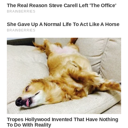
WN
INDRAMAYU
WN
KUNINGAN
WN
MAJALENGKA
WN
SUBANG
WN
SUKABUMI
WN
PURWAKARTA