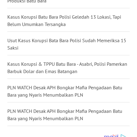
Produksi Batu Bara
WN
TAPANULI
Kasus Korupsi Batu Bara Polisi Geledah 13 Lokasi, Tapi
SELATAN
Belum Umumkan Tersangka
WN
Usut Kasus Korupsi Bata Bara Polisi Sudah Memeriksa 15
TANJUNG
Saksi
LESUNG
Kasus Korupsi & TPPU Batu Bara - Asabri, Polisi Pamerkan
WN
Barbuk Dolar dan Emas Batangan
KARO
PLN WATCH Desak APH Bongkar Mafia Pengadaan Batu
WN
Bara yang Nyaris Menumbalkan PLN
SIMALUNGUN
PLN WATCH Desak APH Bongkar Mafia Pengadaan Batu
WN
LABUHANBATU
Bara yang Nyaris Menumbalkan PLN
WN