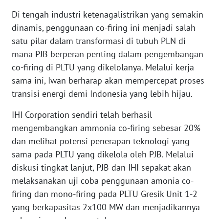
WN
Di tengah industri ketenagalistrikan yang semakin
BABEL
dinamis, penggunaan co-firing ini menjadi salah
satu pilar dalam transformasi di tubuh PLN di
WN
mana PJB berperan penting dalam pengembangan
SUMBAR
co-firing di PLTU yang dikelolanya. Melalui kerja
sama ini, Iwan berharap akan mempercepat proses
WN
SUMSEL
transisi energi demi Indonesia yang lebih hijau.
IHI Corporation sendiri telah berhasil
WN
mengembangkan ammonia co-firing sebesar 20%
BENGKULU
dan melihat potensi penerapan teknologi yang
sama pada PLTU yang dikelola oleh PJB. Melalui
WN
LAMPUNG
diskusi tingkat lanjut, PJB dan IHI sepakat akan
melaksanakan uji coba penggunaan amonia co-
WN
firing dan mono-firing pada PLTU Gresik Unit 1-2
JATENG
yang berkapasitas 2x100 MW dan menjadikannya