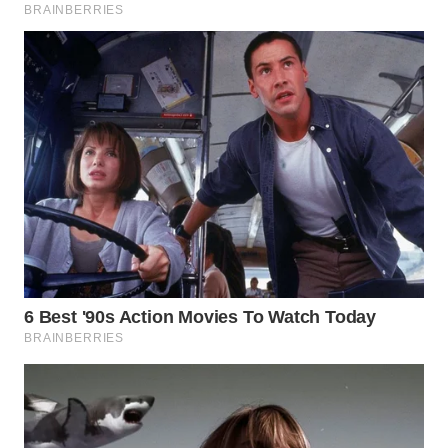
WN
PRIANGAN
TIMUR
WN
SEMARANG
WN
SOLO
WN
BOROBUDUR
WN
MADURA
WN
SURABAYA