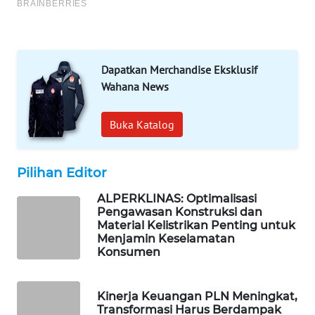
PORTAL
KONSUMEN
FORWAMKI
Dapatkan Merchandise Eksklusif
Wahana News
ALPERKLINAS
Buka Katalog
FORJASIDA
Pilihan Editor
TAMBANG
NEWS
ALPERKLINAS: Optimalisasi
Pengawasan Konstruksi dan
SITUNGIR
Material Kelistrikan Penting untuk
NEWS
Menjamin Keselamatan
Konsumen
SIDIKALANG
NEWS
Kinerja Keuangan PLN Meningkat,
Transformasi Harus Berdampak