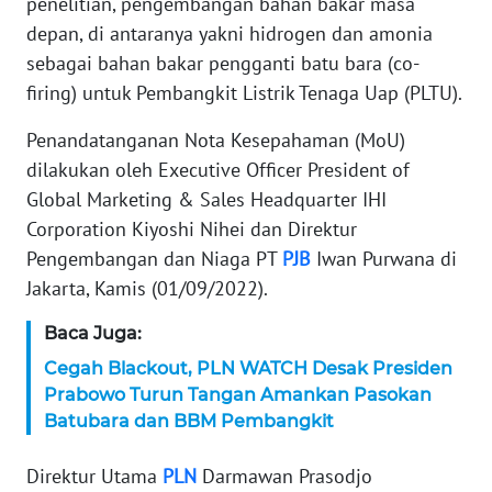
penelitian, pengembangan bahan bakar masa
depan, di antaranya yakni hidrogen dan amonia
KARIR
sebagai bahan bakar pengganti batu bara (co-
firing) untuk Pembangkit Listrik Tenaga Uap (PLTU).
DISCLAIMER
Penandatanganan Nota Kesepahaman (MoU)
Wahana
dilakukan oleh Executive Officer President of
News
Regional
Global Marketing & Sales Headquarter IHI
Corporation Kiyoshi Nihei dan Direktur
WN
Pengembangan dan Niaga PT
PJB
Iwan Purwana di
SUMUT
Jakarta, Kamis (01/09/2022).
Baca Juga:
WN
JAKARTA
Cegah Blackout, PLN WATCH Desak Presiden
Prabowo Turun Tangan Amankan Pasokan
WN
Batubara dan BBM Pembangkit
JABAR
Direktur Utama
PLN
Darmawan Prasodjo