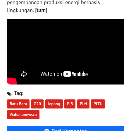
pengembangan produksi energi berbasis
WN
KALTARA
lingkungan.
[tum]
WN
KALSEL
WN
KALTIM
WN
SULSEL
WN
Tag:
GORONTALO
Batu Bara
G20
Jepang
PJB
PLN
PLTU
WN
Wahananewsco
SULUT