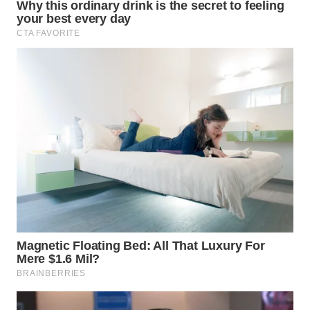
WAHANA
LISTRIK
WAHANA
TRAVEL
WAHANA
TV
WAHANANEWS
ID
WAHANANEWS
CO ID
WAHANANEWS
NET