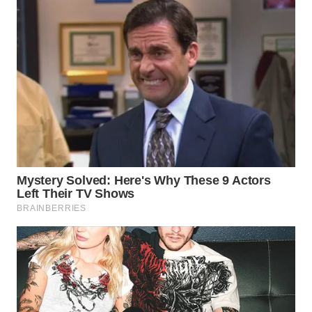
WAHANA
SPORT
WAHANA
UMKM
WAHANA
SELEB
WAHANA
PERSONA
WAHANA
OTOMOTIF
WAHANA
HEALTH