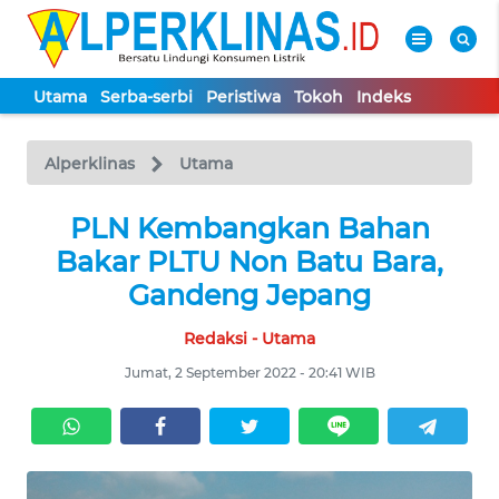
Utama
Serba-serbi
Peristiwa
Tokoh
Indeks
WAHANA
Tutup
TV
Alperklinas
Utama
UTAMA
PLN Kembangkan Bahan
Bakar PLTU Non Batu Bara,
SERBA-
Gandeng Jepang
SERBI
Redaksi - Utama
PERISTIWA
Jumat, 2 September 2022 - 20:41 WIB
TOKOH
Informasi