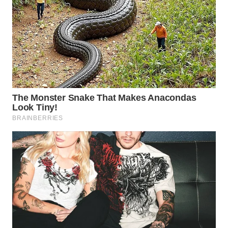
WAHANA
SPORT
WAHANA
UMKM
WAHANA
SELEB
WAHANA
PERSONA
WAHANA
OTOMOTIF
WAHANA
HEALTH