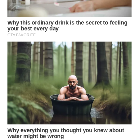
WN
NATUNA
WN
BINTAN
WN
MANDALIKA
WN
LIKUPANG
WN
LABUANBAJO
WN
BORNEO