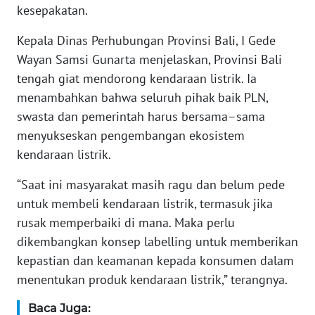
WN
kesepakatan.
BANTEN
Kepala Dinas Perhubungan Provinsi Bali, I Gede
WN
Wayan Samsi Gunarta menjelaskan, Provinsi Bali
NTT
tengah giat mendorong kendaraan listrik. Ia
menambahkan bahwa seluruh pihak baik PLN,
WN
swasta dan pemerintah harus bersama–sama
KEPRI
menyukseskan pengembangan ekosistem
kendaraan listrik.
WN
PAPUA
“Saat ini masyarakat masih ragu dan belum pede
untuk membeli kendaraan listrik, termasuk jika
WN
rusak memperbaiki di mana. Maka perlu
PAPUA
dikembangkan konsep labelling untuk memberikan
BARAT
kepastian dan keamanan kepada konsumen dalam
menentukan produk kendaraan listrik,” terangnya.
WN
RIAU
Baca Juga: