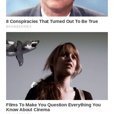
MAWAKA
ID
MARTABAT
NET
PLN
WATCH
MKLI
LPKKI
LKKI
KOPEKLIN