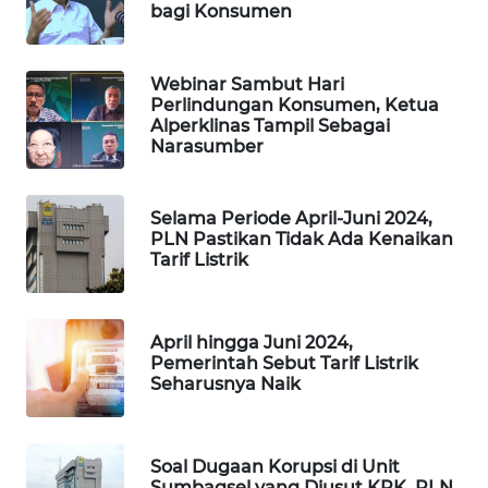
bagi Konsumen
SIBARAGAS
NEWS
Webinar Sambut Hari
METRO
Perlindungan Konsumen, Ketua
SIANTAR
Alperklinas Tampil Sebagai
NEWS
Narasumber
METRO
Selama Periode April-Juni 2024,
MEDAN
PLN Pastikan Tidak Ada Kenaikan
NEWS
Tarif Listrik
METRO
JAKARTA
April hingga Juni 2024,
NEWS
Pemerintah Sebut Tarif Listrik
Seharusnya Naik
KRT
NEWS
Soal Dugaan Korupsi di Unit
Sumbagsel yang Diusut KPK, PLN