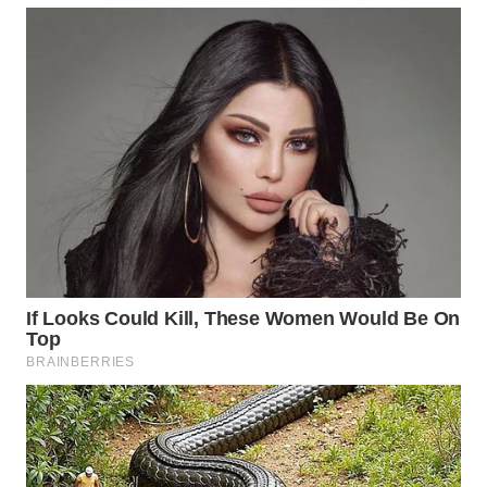
WAHANA
LISTRIK
WAHANA
TRAVEL
WAHANA
TV
WAHANANEWS
ID
WAHANANEWS
CO ID
WAHANANEWS
NET