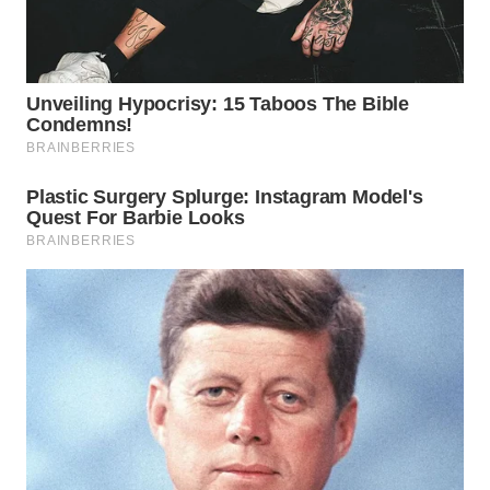
WAHANA
DESA
WISATA
LAPAK
WAHANA
Wahana
Network
KONSUMEN
LISTRIK
MASYARAKAT
KELISTRIKAN
WALINKI
ID