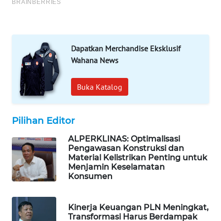
PORTAL
KONSUMEN
FORWAMKI
Dapatkan Merchandise Eksklusif
Wahana News
ALPERKLINAS
Buka Katalog
FORJASIDA
Pilihan Editor
TAMBANG
NEWS
ALPERKLINAS: Optimalisasi
Pengawasan Konstruksi dan
SITUNGIR
Material Kelistrikan Penting untuk
Menjamin Keselamatan
NEWS
Konsumen
SIDIKALANG
NEWS
Kinerja Keuangan PLN Meningkat,
Transformasi Harus Berdampak