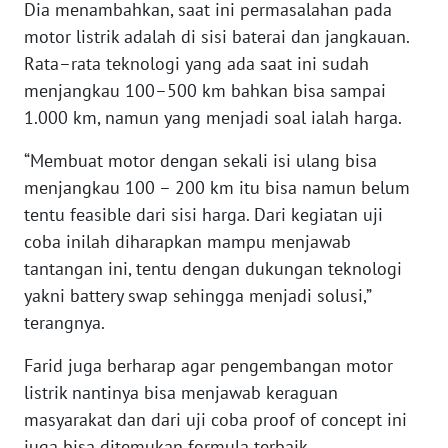
Dia menambahkan, saat ini permasalahan pada
WN
motor listrik adalah di sisi baterai dan jangkauan.
NUSANTARA
Rata–rata teknologi yang ada saat ini sudah
menjangkau 100–500 km bahkan bisa sampai
WN
JOGJA
1.000 km, namun yang menjadi soal ialah harga.
“Membuat motor dengan sekali isi ulang bisa
WN
JATIM
menjangkau 100 – 200 km itu bisa namun belum
tentu feasible dari sisi harga. Dari kegiatan uji
WN
coba inilah diharapkan mampu menjawab
BALI
tantangan ini, tentu dengan dukungan teknologi
yakni battery swap sehingga menjadi solusi,”
WN
terangnya.
KALBAR
Farid juga berharap agar pengembangan motor
WN
listrik nantinya bisa menjawab keraguan
KALTENG
masyarakat dan dari uji coba proof of concept ini
juga bisa ditemukan formula terbaik.