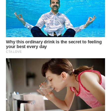
WN
PRIANGAN
TIMUR
WN
SEMARANG
WN
SOLO
WN
BOROBUDUR
WN
MADURA
WN
SURABAYA