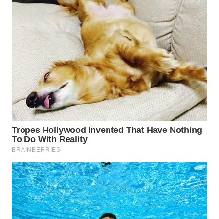
WN
INDRAMAYU
WN
KUNINGAN
WN
MAJALENGKA
WN
SUBANG
WN
SUKABUMI
WN
PURWAKARTA