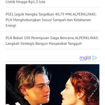
Listrik hingga Rp1,3 Juta
TAPANULI
TENGAH
PSEL Legok Nangka Targetkan 40,79 MW, ALPERKLINAS:
PLN Menghubungkan Solusi Sampah dan Ketahanan
WN DELI
SERDANG
Energi
WN
PLN Bekali 100 Perempuan Siaga Bencana, ALPERKLINAS:
TEBING
Langkah Strategis Bangun Masyarakat Tangguh
TINGGI
WN
PAKPAK
WN
KARAWANG
WN
BEKASI