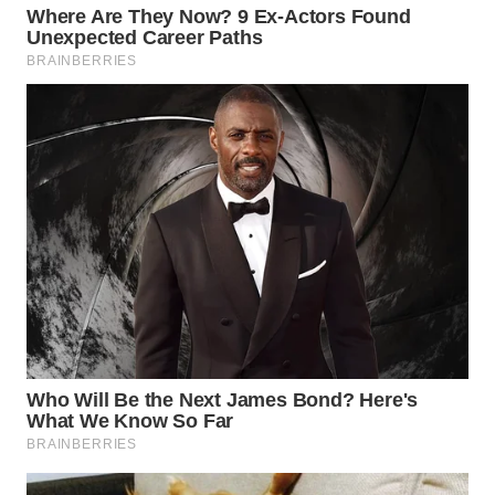
SUMEDANG
WN
CIANJUR
WN
KEPULAUAN
SERIBU
WN
TANGERANG
WN
BINJAI
WN
CIREBON