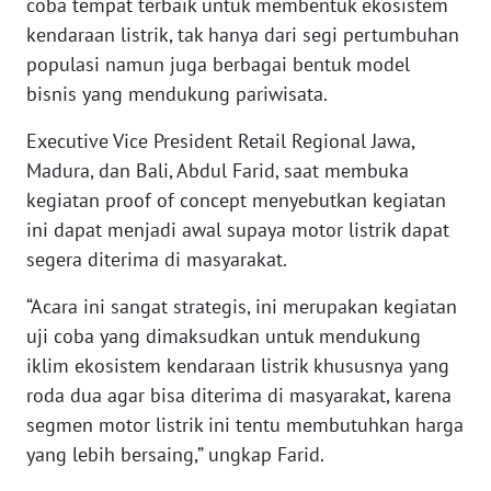
coba tempat terbaik untuk membentuk ekosistem
WN
kendaraan listrik, tak hanya dari segi pertumbuhan
BABEL
populasi namun juga berbagai bentuk model
bisnis yang mendukung pariwisata.
WN
SUMBAR
Executive Vice President Retail Regional Jawa,
Madura, dan Bali, Abdul Farid, saat membuka
WN
kegiatan proof of concept menyebutkan kegiatan
SUMSEL
ini dapat menjadi awal supaya motor listrik dapat
segera diterima di masyarakat.
WN
BENGKULU
“Acara ini sangat strategis, ini merupakan kegiatan
uji coba yang dimaksudkan untuk mendukung
WN
iklim ekosistem kendaraan listrik khususnya yang
LAMPUNG
roda dua agar bisa diterima di masyarakat, karena
segmen motor listrik ini tentu membutuhkan harga
WN
JATENG
yang lebih bersaing,” ungkap Farid.