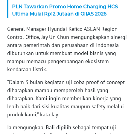
PLN Tawarkan Promo Home Charging HCS
WN
SERAMBI
Ultima Mulai Rp12 Jutaan di GIIAS 2026
General Manager Hyundai Kefico ASEAN Region
WN
JAMBI
Control Office, Jay Un Chun mengungkapkan sinergi
antara pemerintah dan perusahaan di Indonesia
WN
dibutuhkan untuk membuat model bisnis yang
SULTRA
mampu memacu pengembangan ekosistem
kendaraan listrik.
WN
NTB
“Dalam 3 bulan kegiatan uji coba proof of concept
diharapkan mampu memperoleh hasil yang
WN
diharapkan. Kami ingin memberikan kinerja yang
SULTENG
lebih baik dari sisi kualitas maupun safety melalui
produk kami,” kata Jay.
WN
SULBAR
Ia mengungkap, Bali dipilih sebagai tempat uji