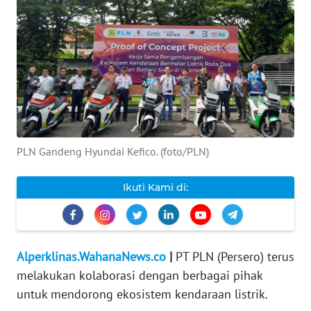
INDEKS
BERITA
KONTAK
KAMI
INFO
IKLAN
PLN Gandeng Hyundai Kefico. (foto/PLN)
TENTANG
Ikuti Kami di:
KAMI
PEDOMAN
MEDIA
Alperklinas.WahanaNews.co
|
PT PLN (Persero) terus
SIBER
melakukan kolaborasi dengan berbagai pihak
untuk mendorong ekosistem kendaraan listrik.
REDAKSI