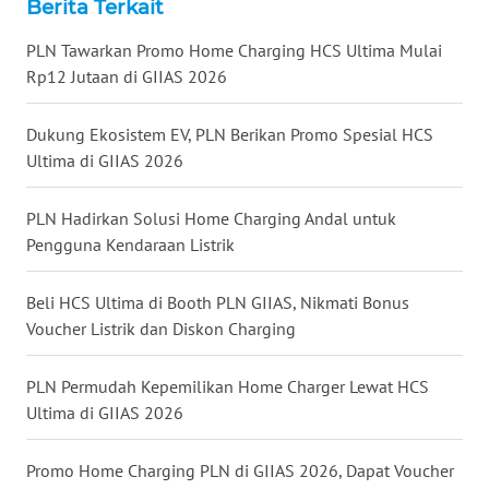
Berita Terkait
WN
PLN Tawarkan Promo Home Charging HCS Ultima Mulai
TAPANULI
SELATAN
Rp12 Jutaan di GIIAS 2026
WN
Dukung Ekosistem EV, PLN Berikan Promo Spesial HCS
TANJUNG
Ultima di GIIAS 2026
LESUNG
PLN Hadirkan Solusi Home Charging Andal untuk
WN
Pengguna Kendaraan Listrik
KARO
Beli HCS Ultima di Booth PLN GIIAS, Nikmati Bonus
WN
Voucher Listrik dan Diskon Charging
SIMALUNGUN
PLN Permudah Kepemilikan Home Charger Lewat HCS
WN
Ultima di GIIAS 2026
LABUHANBATU
Promo Home Charging PLN di GIIAS 2026, Dapat Voucher
WN