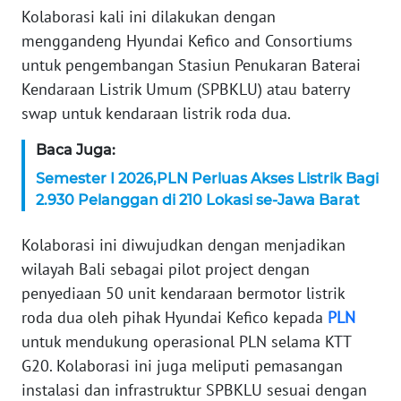
Kolaborasi kali ini dilakukan dengan
KARIR
menggandeng Hyundai Kefico and Consortiums
untuk pengembangan Stasiun Penukaran Baterai
DISCLAIMER
Kendaraan Listrik Umum (SPBKLU) atau baterry
swap untuk kendaraan listrik roda dua.
Wahana
News
Baca Juga:
Regional
Semester I 2026,PLN Perluas Akses Listrik Bagi
2.930 Pelanggan di 210 Lokasi se-Jawa Barat
WN
SUMUT
Kolaborasi ini diwujudkan dengan menjadikan
wilayah Bali sebagai pilot project dengan
WN
penyediaan 50 unit kendaraan bermotor listrik
JAKARTA
roda dua oleh pihak Hyundai Kefico kepada
PLN
untuk mendukung operasional PLN selama KTT
WN
JABAR
G20. Kolaborasi ini juga meliputi pemasangan
instalasi dan infrastruktur SPBKLU sesuai dengan