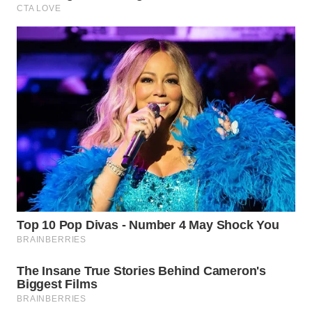
Wahana
Media
Group
WAHANA
NEWS
WAHANA
TANI
WAHANA
ADVOKAT
WAHANA
INFRASTRUKTUR
WAHANA
KONSUMEN