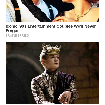
WN
BOGOR
WN
DEPOK
WN
TAPANULI
UTARA
WN
SAMOSIR
WN
PADANG
LAWAS
WN