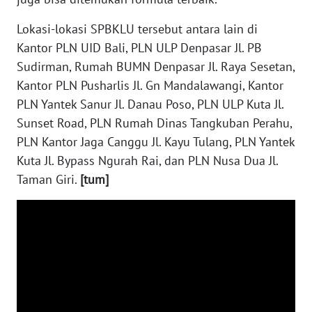
WN
KALTARA
Lokasi-lokasi SPBKLU tersebut antara lain di
Kantor PLN UID Bali, PLN ULP Denpasar Jl. PB
WN
Sudirman, Rumah BUMN Denpasar Jl. Raya Sesetan,
KALSEL
Kantor PLN Pusharlis Jl. Gn Mandalawangi, Kantor
PLN Yantek Sanur Jl. Danau Poso, PLN ULP Kuta Jl.
WN
Sunset Road, PLN Rumah Dinas Tangkuban Perahu,
KALTIM
PLN Kantor Jaga Canggu Jl. Kayu Tulang, PLN Yantek
Kuta Jl. Bypass Ngurah Rai, dan PLN Nusa Dua Jl.
WN
SULSEL
Taman Giri.
[tum]
WN
GORONTALO
WN
SULUT