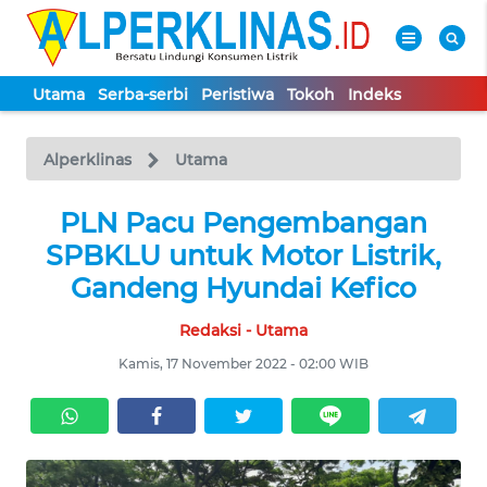
Utama
Serba-serbi
Peristiwa
Tokoh
Indeks
WAHANA
Tutup
TV
Alperklinas
Utama
UTAMA
PLN Pacu Pengembangan
SPBKLU untuk Motor Listrik,
SERBA-
Gandeng Hyundai Kefico
SERBI
Redaksi - Utama
PERISTIWA
Kamis, 17 November 2022 - 02:00 WIB
TOKOH
Informasi