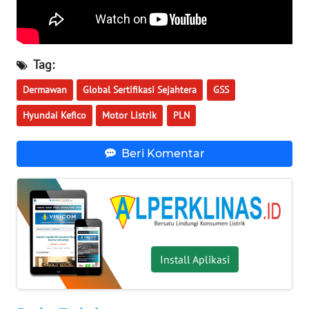
WN
MALUKU
WN
Tag:
MALUT
Dermawan
Global Sertifikasi Sejahtera
GSS
WN
Hyundai Kefico
Motor Listrik
PLN
DAIRI
Beri Komentar
WN
DANAU
TOBA
WN
NIAS
Install Aplikasi
WN
LANGKAT