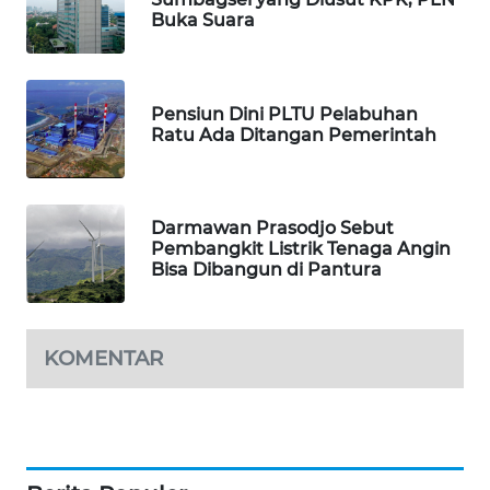
KARING
Buka Suara
NEWS
JURNAL
MARITIM
Pensiun Dini PLTU Pelabuhan
Ratu Ada Ditangan Pemerintah
HUMBANG
NEWS
Darmawan Prasodjo Sebut
GARONGGANG
Pembangkit Listrik Tenaga Angin
NEWS
Bisa Dibangun di Pantura
FISUELRI
ID
KOMENTAR
ENERGI
NEWS
CILEUNGSI