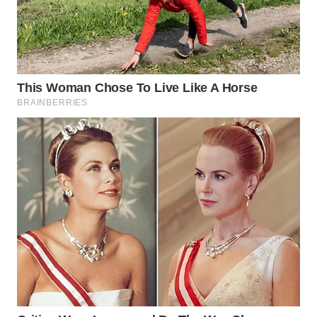
MAWAKA
ID
MARTABAT
NET
PLN
WATCH
MKLI
LPKKI
LKKI
KOPEKLIN