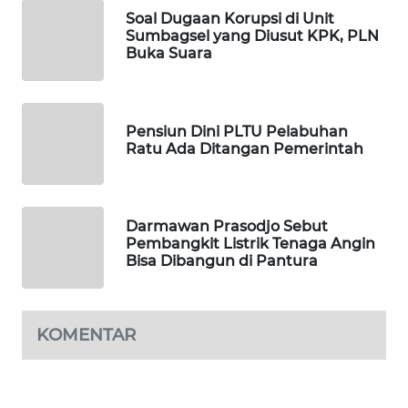
KARING
Soal Dugaan Korupsi di Unit
NEWS
Sumbagsel yang Diusut KPK, PLN
Buka Suara
JURNAL
MARITIM
Pensiun Dini PLTU Pelabuhan
HUMBANG
Ratu Ada Ditangan Pemerintah
NEWS
GARONGGANG
NEWS
Darmawan Prasodjo Sebut
Pembangkit Listrik Tenaga Angin
Bisa Dibangun di Pantura
FISUELRI
ID
KOMENTAR
ENERGI
NEWS
CILEUNGSI