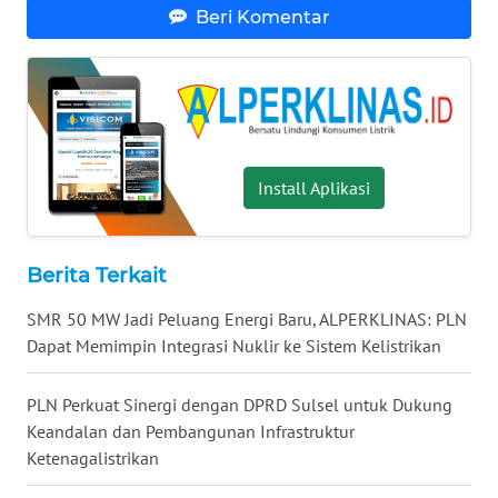
WN
Beri Komentar
MALUKU
WN
MALUT
WN
Install Aplikasi
DAIRI
WN
Berita Terkait
DANAU
TOBA
SMR 50 MW Jadi Peluang Energi Baru, ALPERKLINAS: PLN
Dapat Memimpin Integrasi Nuklir ke Sistem Kelistrikan
WN
NIAS
PLN Perkuat Sinergi dengan DPRD Sulsel untuk Dukung
Keandalan dan Pembangunan Infrastruktur
WN
Ketenagalistrikan
LANGKAT