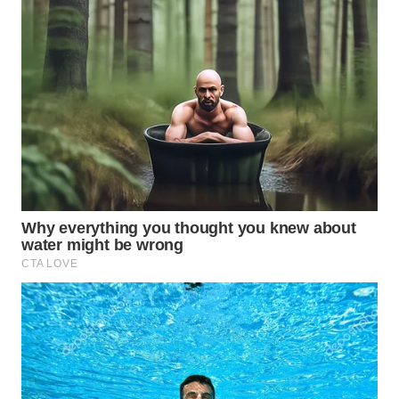
WN
BOGOR
WN
DEPOK
WN
TAPANULI
UTARA
WN
SAMOSIR
WN
PADANG
LAWAS
WN