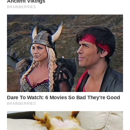
WAHANA
SPORT
WAHANA
UMKM
WAHANA
SELEB
WAHANA
PERSONA
WAHANA
OTOMOTIF
WAHANA
HEALTH