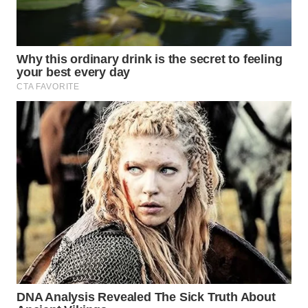
WAHANA
LISTRIK
WAHANA
TRAVEL
WAHANA
TV
WAHANANEWS
ID
WAHANANEWS
CO ID
WAHANANEWS
NET