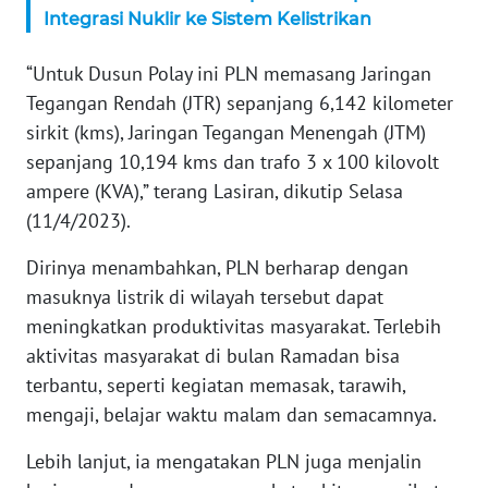
Integrasi Nuklir ke Sistem Kelistrikan
WN
SERAMBI
“Untuk Dusun Polay ini PLN memasang Jaringan
Tegangan Rendah (JTR) sepanjang 6,142 kilometer
WN
JAMBI
sirkit (kms), Jaringan Tegangan Menengah (JTM)
sepanjang 10,194 kms dan trafo 3 x 100 kilovolt
WN
ampere (KVA),” terang Lasiran, dikutip Selasa
SULTRA
(11/4/2023).
Dirinya menambahkan, PLN berharap dengan
WN
NTB
masuknya listrik di wilayah tersebut dapat
meningkatkan produktivitas masyarakat. Terlebih
WN
aktivitas masyarakat di bulan Ramadan bisa
SULTENG
terbantu, seperti kegiatan memasak, tarawih,
mengaji, belajar waktu malam dan semacamnya.
WN
SULBAR
Lebih lanjut, ia mengatakan PLN juga menjalin