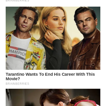
WN
PRIANGAN
TIMUR
WN
SEMARANG
WN
SOLO
WN
BOROBUDUR
WN
MADURA
WN
SURABAYA