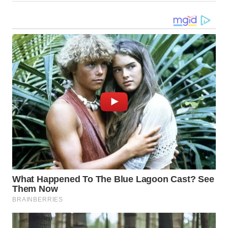
TAPANULI
TENGAH
WN DELI
SERDANG
WN
TEBING
TINGGI
WN
PAKPAK
WN
KARAWANG
WN
BEKASI