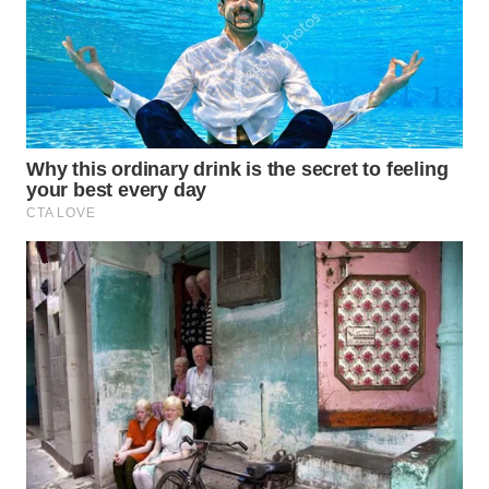
SUMEDANG
WN
CIANJUR
WN
KEPULAUAN
SERIBU
WN
TANGERANG
WN
BINJAI
WN
CIREBON