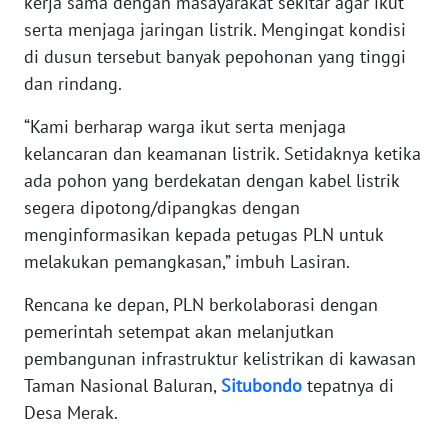
kerja sama dengan masayarakat sekitar agar ikut
WN
serta menjaga jaringan listrik. Mengingat kondisi
BABEL
di dusun tersebut banyak pepohonan yang tinggi
dan rindang.
WN
SUMBAR
“Kami berharap warga ikut serta menjaga
kelancaran dan keamanan listrik. Setidaknya ketika
WN
ada pohon yang berdekatan dengan kabel listrik
SUMSEL
segera dipotong/dipangkas dengan
menginformasikan kepada petugas PLN untuk
WN
melakukan pemangkasan,” imbuh Lasiran.
BENGKULU
Rencana ke depan, PLN berkolaborasi dengan
WN
pemerintah setempat akan melanjutkan
LAMPUNG
pembangunan infrastruktur kelistrikan di kawasan
Taman Nasional Baluran,
Situbondo
tepatnya di
WN
Desa Merak.
JATENG