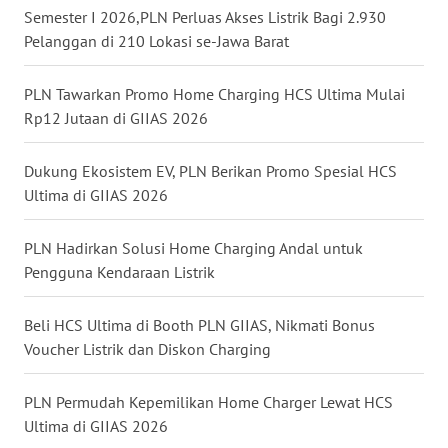
Semester I 2026,PLN Perluas Akses Listrik Bagi 2.930
WN
Pelanggan di 210 Lokasi se-Jawa Barat
TAPANULI
SELATAN
PLN Tawarkan Promo Home Charging HCS Ultima Mulai
Rp12 Jutaan di GIIAS 2026
WN
TANJUNG
LESUNG
Dukung Ekosistem EV, PLN Berikan Promo Spesial HCS
Ultima di GIIAS 2026
WN
KARO
PLN Hadirkan Solusi Home Charging Andal untuk
Pengguna Kendaraan Listrik
WN
SIMALUNGUN
Beli HCS Ultima di Booth PLN GIIAS, Nikmati Bonus
Voucher Listrik dan Diskon Charging
WN
LABUHANBATU
PLN Permudah Kepemilikan Home Charger Lewat HCS
Ultima di GIIAS 2026
WN