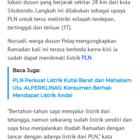
lokasi dusun yang berjarak sekitar 28 km dari kota
Situbondo. Langkah ini dilakukan sebagai upaya
KARIR
PLN untuk terus melistriki wilayah terdepan,
tertinggal dan terluar (3T).
DISCLAIMER
Nursadi, warga dusun Polay mengungkapkan
Wahana
Ramadan kali ini terasa berbeda karna kini ia
News
Regional
sudah dapat menikmati listrik
PLN
.
Baca Juga:
WN
SUMUT
PLN Perkuat Listrik Kutai Barat dan Mahakam
Ulu, ALPERKLINAS: Konsumen Berhak
Mendapat Listrik Andal
WN
JAKARTA
“Bertahun-tahun saya menyalur listrik dari
tetangga, namun sekarang sudah listrik sendiri dan
WN
JABAR
saya bisa menjalankan ibadah Ramadan dengan
lancar dengan adanya listrik dari PLN,” kata