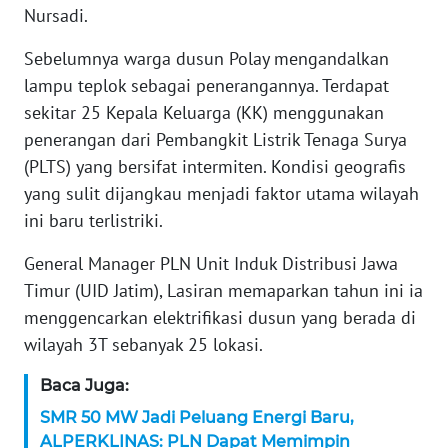
WN
Nursadi.
BANTEN
Sebelumnya warga dusun Polay mengandalkan
WN
lampu teplok sebagai penerangannya. Terdapat
NTT
sekitar 25 Kepala Keluarga (KK) menggunakan
penerangan dari Pembangkit Listrik Tenaga Surya
WN
(PLTS) yang bersifat intermiten. Kondisi geografis
KEPRI
yang sulit dijangkau menjadi faktor utama wilayah
ini baru terlistriki.
WN
PAPUA
General Manager PLN Unit Induk Distribusi Jawa
Timur (UID Jatim), Lasiran memaparkan tahun ini ia
WN
menggencarkan elektrifikasi dusun yang berada di
PAPUA
wilayah 3T sebanyak 25 lokasi.
BARAT
Baca Juga:
WN
SMR 50 MW Jadi Peluang Energi Baru,
RIAU
ALPERKLINAS: PLN Dapat Memimpin