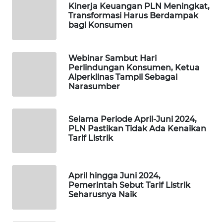
Kinerja Keuangan PLN Meningkat,
SIBARAGAS
Transformasi Harus Berdampak
NEWS
bagi Konsumen
METRO
SIANTAR
Webinar Sambut Hari
NEWS
Perlindungan Konsumen, Ketua
Alperklinas Tampil Sebagai
Narasumber
METRO
MEDAN
NEWS
Selama Periode April-Juni 2024,
PLN Pastikan Tidak Ada Kenaikan
Tarif Listrik
METRO
JAKARTA
NEWS
April hingga Juni 2024,
Pemerintah Sebut Tarif Listrik
KRT
Seharusnya Naik
NEWS