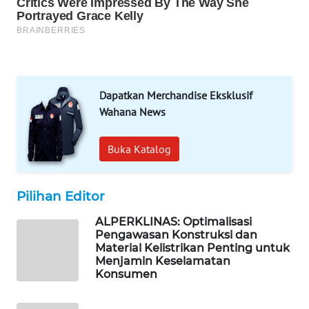
PORTAL
KONSUMEN
FORWAMKI
Dapatkan Merchandise Eksklusif
ALPERKLINAS
Wahana News
FORJASIDA
Buka Katalog
TAMBANG
NEWS
Pilihan Editor
SITUNGIR
ALPERKLINAS: Optimalisasi
NEWS
Pengawasan Konstruksi dan
Material Kelistrikan Penting untuk
Menjamin Keselamatan
SIDIKALANG
Konsumen
NEWS