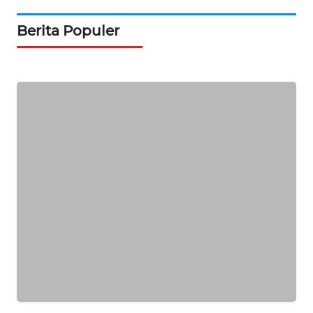
NEWS
Berita Populer
BERKAT
NEWS
BERAMPU
NEWS
ANUGERAH
NEWS
AKHLAK
ID
PERAPKI
NEWS
SONYA