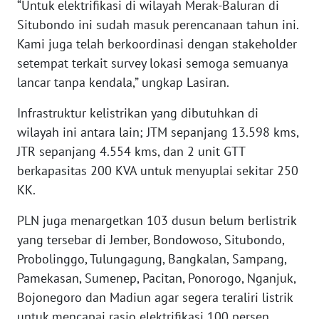
“Untuk elektrifikasi di wilayah Merak-Baluran di
WN
Situbondo ini sudah masuk perencanaan tahun ini.
NUSANTARA
Kami juga telah berkoordinasi dengan stakeholder
setempat terkait survey lokasi semoga semuanya
WN
JOGJA
lancar tanpa kendala,” ungkap Lasiran.
Infrastruktur kelistrikan yang dibutuhkan di
WN
wilayah ini antara lain; JTM sepanjang 13.598 kms,
JATIM
JTR sepanjang 4.554 kms, dan 2 unit GTT
berkapasitas 200 KVA untuk menyuplai sekitar 250
WN
BALI
KK.
PLN juga menargetkan 103 dusun belum berlistrik
WN
KALBAR
yang tersebar di Jember, Bondowoso, Situbondo,
Probolinggo, Tulungagung, Bangkalan, Sampang,
WN
Pamekasan, Sumenep, Pacitan, Ponorogo, Nganjuk,
KALTENG
Bojonegoro dan Madiun agar segera teraliri listrik
untuk mencapai rasio elektrifikasi 100 persen