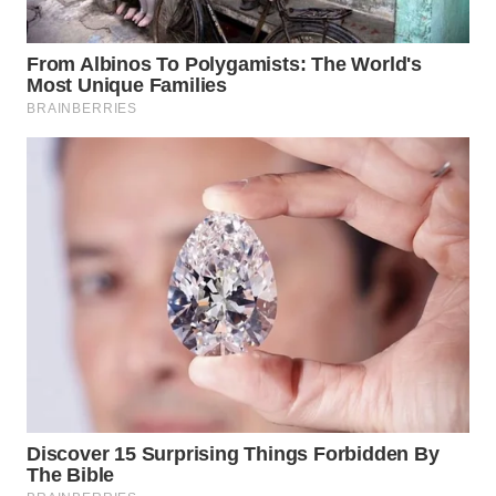
WN
INDRAMAYU
WN
KUNINGAN
WN
MAJALENGKA
WN
SUBANG
WN
SUKABUMI
WN
PURWAKARTA