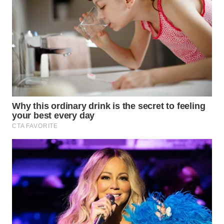
WN
NATUNA
WN
BINTAN
WN
MANDALIKA
WN
LIKUPANG
WN
LABUANBAJO
WN
BORNEO