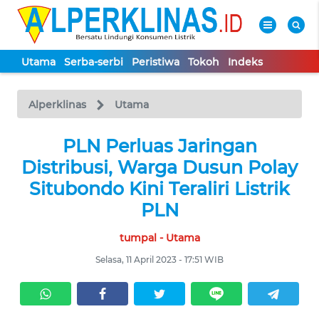
Utama
Serba-serbi
Peristiwa
Tokoh
Indeks
WAHANA
Tutup
TV
Alperklinas
Utama
UTAMA
PLN Perluas Jaringan
Distribusi, Warga Dusun Polay
SERBA-
Situbondo Kini Teraliri Listrik
SERBI
PLN
tumpal - Utama
PERISTIWA
Selasa, 11 April 2023 - 17:51 WIB
TOKOH
Informasi