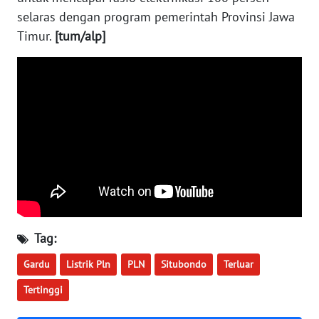
WN
selaras dengan program pemerintah Provinsi Jawa
KALTARA
Timur.
[tum/alp]
WN
KALSEL
WN
KALTIM
WN
SULSEL
WN
GORONTALO
Tag:
Gardu
Listrik Pln
PLN
Situbondo
Terluar
WN
SULUT
Tertinggi