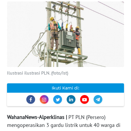
INDEKS
BERITA
KONTAK
KAMI
INFO
IKLAN
Ilustrasi ilustrasi PLN. (foto/ist)
TENTANG
KAMI
Ikuti Kami di:
PEDOMAN
MEDIA
SIBER
WahanaNews-Alperklinas |
PT PLN (Persero)
mengoperasikan 3 gardu listrik untuk 40 warga di
REDAKSI