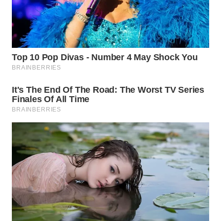
Wahana
Media
Group
WAHANA
NEWS
WAHANA
TANI
WAHANA
ADVOKAT
WAHANA
INFRASTRUKTUR
WAHANA
KONSUMEN