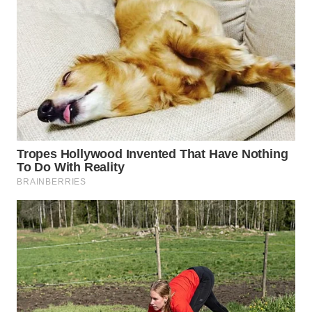
WAHANA
DESA
WISATA
LAPAK
WAHANA
Wahana
Network
KONSUMEN
LISTRIK
MASYARAKAT
KELISTRIKAN
WALINKI
ID