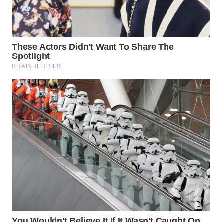
WAHANA
SPORT
WAHANA
UMKM
WAHANA
SELEB
WAHANA
PERSONA
WAHANA
OTOMOTIF
WAHANA
HEALTH