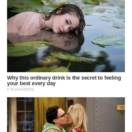
SUMEDANG
WN
CIANJUR
WN
KEPULAUAN
SERIBU
WN
TANGERANG
WN
BINJAI
WN
CIREBON