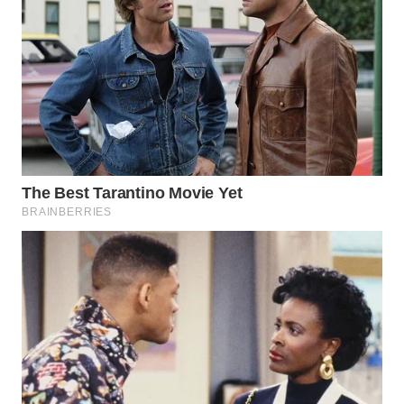
WAHANA
LISTRIK
WAHANA
TRAVEL
WAHANA
TV
WAHANANEWS
ID
WAHANANEWS
CO ID
WAHANANEWS
NET