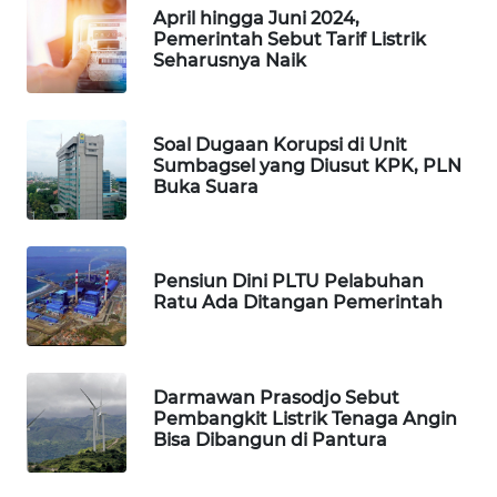
KARING
April hingga Juni 2024,
NEWS
Pemerintah Sebut Tarif Listrik
Seharusnya Naik
JURNAL
MARITIM
Soal Dugaan Korupsi di Unit
Sumbagsel yang Diusut KPK, PLN
HUMBANG
Buka Suara
NEWS
GARONGGANG
NEWS
Pensiun Dini PLTU Pelabuhan
Ratu Ada Ditangan Pemerintah
FISUELRI
ID
Darmawan Prasodjo Sebut
ENERGI
Pembangkit Listrik Tenaga Angin
NEWS
Bisa Dibangun di Pantura
CILEUNGSI