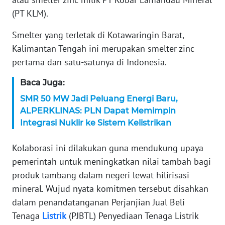
(PT KLM).
KARIR
Smelter yang terletak di Kotawaringin Barat,
DISCLAIMER
Kalimantan Tengah ini merupakan smelter zinc
pertama dan satu-satunya di Indonesia.
Wahana
News
Baca Juga:
Regional
SMR 50 MW Jadi Peluang Energi Baru,
ALPERKLINAS: PLN Dapat Memimpin
WN
Integrasi Nuklir ke Sistem Kelistrikan
SUMUT
Kolaborasi ini dilakukan guna mendukung upaya
WN
pemerintah untuk meningkatkan nilai tambah bagi
JAKARTA
produk tambang dalam negeri lewat hilirisasi
mineral. Wujud nyata komitmen tersebut disahkan
WN
dalam penandatanganan Perjanjian Jual Beli
JABAR
Tenaga
Listrik
(PJBTL) Penyediaan Tenaga Listrik