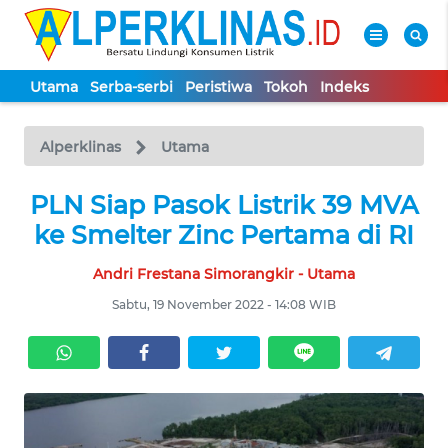
Utama
Serba-serbi
Peristiwa
Tokoh
Indeks
WAHANA
Tutup
TV
Alperklinas
Utama
UTAMA
PLN Siap Pasok Listrik 39 MVA
ke Smelter Zinc Pertama di RI
SERBA-
Andri Frestana Simorangkir - Utama
SERBI
Sabtu, 19 November 2022 - 14:08 WIB
PERISTIWA
TOKOH
Informasi