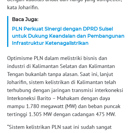
kata Joharifin.
WN
SERAMBI
Baca Juga:
PLN Perkuat Sinergi dengan DPRD Sulsel
WN
JAMBI
untuk Dukung Keandalan dan Pembangunan
Infrastruktur Ketenagalistrikan
WN
SULTRA
Optimisme PLN dalam melistriki bisnis dan
industri di Kalimantan Selatan dan Kalimantan
WN
Tengan bukanlah tanpa alasan. Saat ini, lanjut
NTB
Joharifin, sistem kelistrikan di Kalimantan telah
terhubung dengan jaringan transmisi interkoneksi
WN
Interkoneksi Barito – Mahakam dengan daya
SULTENG
mampu 1.780 megawatt (MW) dan beban puncak
tertinggi 1.305 MW dengan cadangan 475 MW.
WN
SULBAR
“Sistem kelistrikan PLN saat ini sudah sangat