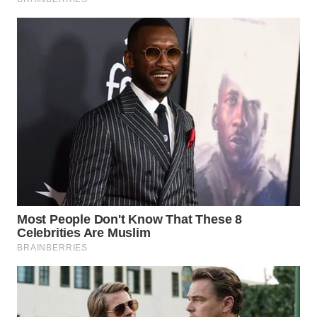
Wahana
Media
Group
WAHANA
NEWS
WAHANA
TANI
WAHANA
ADVOKAT
WAHANA
INFRASTRUKTUR
WAHANA
KONSUMEN