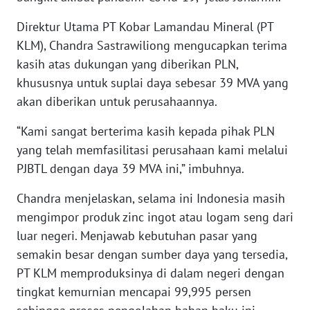
WN
Direktur Utama PT Kobar Lamandau Mineral (PT
NUSANTARA
KLM), Chandra Sastrawiliong mengucapkan terima
WN
kasih atas dukungan yang diberikan PLN,
JOGJA
khususnya untuk suplai daya sebesar 39 MVA yang
akan diberikan untuk perusahaannya.
WN
JATIM
“Kami sangat berterima kasih kepada pihak PLN
yang telah memfasilitasi perusahaan kami melalui
WN
PJBTL dengan daya 39 MVA ini,” imbuhnya.
BALI
Chandra menjelaskan, selama ini Indonesia masih
mengimpor produk zinc ingot atau logam seng dari
WN
KALBAR
luar negeri. Menjawab kebutuhan pasar yang
semakin besar dengan sumber daya yang tersedia,
WN
PT KLM memproduksinya di dalam negeri dengan
KALTENG
tingkat kemurnian mencapai 99,995 persen