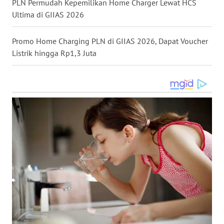
PLN Permudah Kepemilikan Home Charger Lewat HCS
TAPANULI
Ultima di GIIAS 2026
TENGAH
Promo Home Charging PLN di GIIAS 2026, Dapat Voucher
WN DELI
SERDANG
Listrik hingga Rp1,3 Juta
WN
TEBING
TINGGI
WN
PAKPAK
WN
KARAWANG
WN
BEKASI