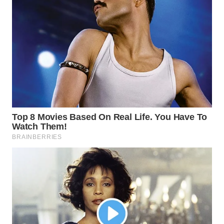
MAWAKA
ID
MARTABAT
NET
PLN
WATCH
MKLI
LPKKI
LKKI
KOPEKLIN