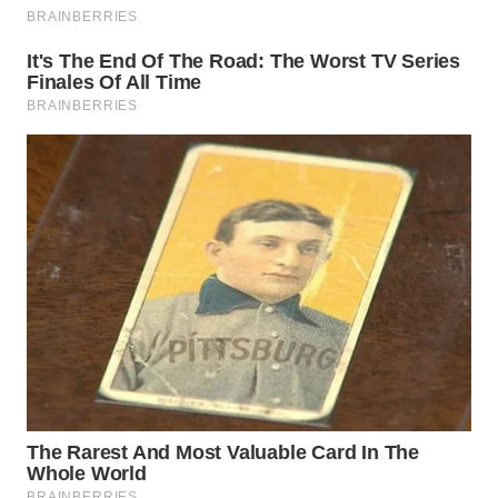
WN
NATUNA
WN
BINTAN
WN
MANDALIKA
WN
LIKUPANG
WN
LABUANBAJO
WN
BORNEO