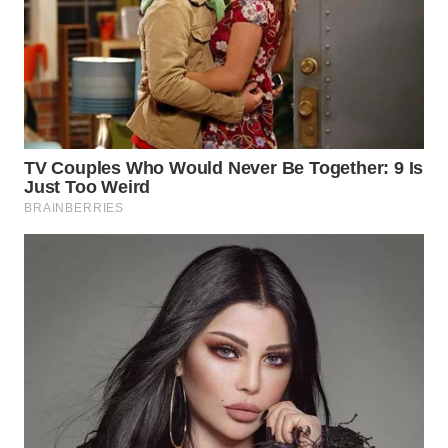
WN
INDRAMAYU
WN
KUNINGAN
WN
MAJALENGKA
WN
SUBANG
WN
SUKABUMI
WN
PURWAKARTA