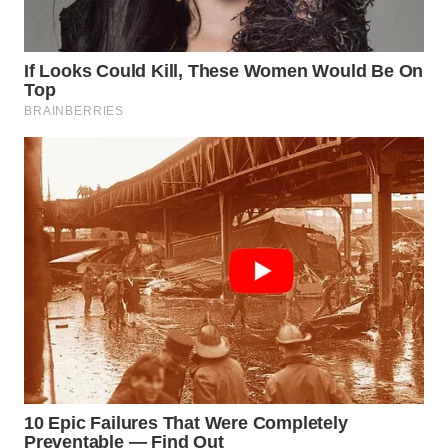
WN
PRIANGAN
TIMUR
WN
SEMARANG
WN
SOLO
WN
BOROBUDUR
WN
MADURA
WN
SURABAYA