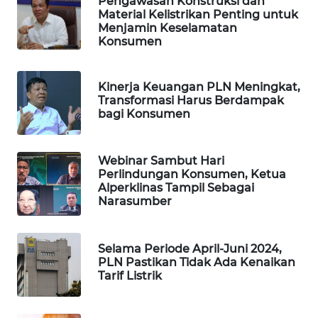
Pengawasan Konstruksi dan
SIBARAGAS
Material Kelistrikan Penting untuk
NEWS
Menjamin Keselamatan
Konsumen
METRO
SIANTAR
Kinerja Keuangan PLN Meningkat,
NEWS
Transformasi Harus Berdampak
bagi Konsumen
METRO
MEDAN
Webinar Sambut Hari
NEWS
Perlindungan Konsumen, Ketua
Alperklinas Tampil Sebagai
METRO
Narasumber
JAKARTA
NEWS
Selama Periode April-Juni 2024,
PLN Pastikan Tidak Ada Kenaikan
KRT
Tarif Listrik
NEWS