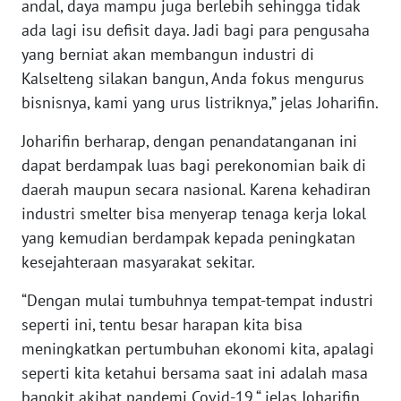
andal, daya mampu juga berlebih sehingga tidak
WN
ada lagi isu defisit daya. Jadi bagi para pengusaha
BABEL
yang berniat akan membangun industri di
Kalselteng silakan bangun, Anda fokus mengurus
WN
bisnisnya, kami yang urus listriknya,” jelas Joharifin.
SUMBAR
Joharifin berharap, dengan penandatanganan ini
WN
dapat berdampak luas bagi perekonomian baik di
SUMSEL
daerah maupun secara nasional. Karena kehadiran
industri smelter bisa menyerap tenaga kerja lokal
WN
BENGKULU
yang kemudian berdampak kepada peningkatan
kesejahteraan masyarakat sekitar.
WN
“Dengan mulai tumbuhnya tempat-tempat industri
LAMPUNG
seperti ini, tentu besar harapan kita bisa
meningkatkan pertumbuhan ekonomi kita, apalagi
WN
JATENG
seperti kita ketahui bersama saat ini adalah masa
bangkit akibat pandemi Covid-19,“ jelas Joharifin.