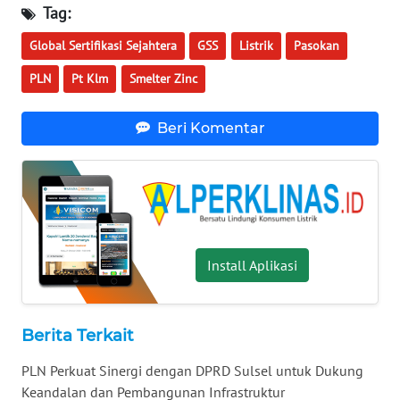
WN
Tag:
MALUKU
Global Sertifikasi Sejahtera
GSS
Listrik
Pasokan
WN
PLN
Pt Klm
Smelter Zinc
MALUT
Beri Komentar
WN
DAIRI
WN
DANAU
TOBA
Install Aplikasi
WN
NIAS
Berita Terkait
WN
PLN Perkuat Sinergi dengan DPRD Sulsel untuk Dukung
LANGKAT
Keandalan dan Pembangunan Infrastruktur