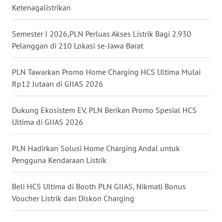
Ketenagalistrikan
WN
TAPANULI
SELATAN
Semester I 2026,PLN Perluas Akses Listrik Bagi 2.930
Pelanggan di 210 Lokasi se-Jawa Barat
WN
TANJUNG
PLN Tawarkan Promo Home Charging HCS Ultima Mulai
LESUNG
Rp12 Jutaan di GIIAS 2026
WN
Dukung Ekosistem EV, PLN Berikan Promo Spesial HCS
KARO
Ultima di GIIAS 2026
WN
PLN Hadirkan Solusi Home Charging Andal untuk
SIMALUNGUN
Pengguna Kendaraan Listrik
WN
Beli HCS Ultima di Booth PLN GIIAS, Nikmati Bonus
LABUHANBATU
Voucher Listrik dan Diskon Charging
WN