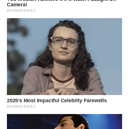
WAHANA
DESA
WISATA
LAPAK
WAHANA
Wahana
Network
KONSUMEN
LISTRIK
MASYARAKAT
KELISTRIKAN
WALINKI
ID