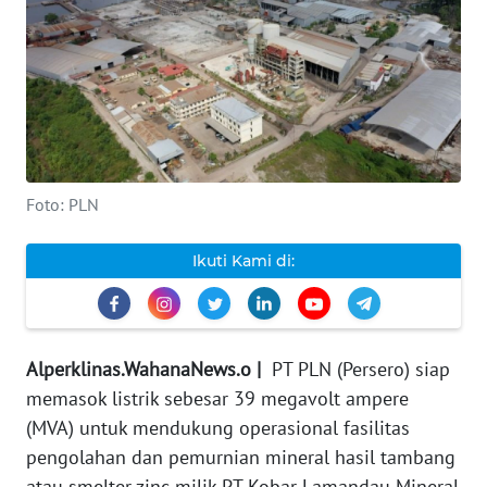
INDEKS
BERITA
KONTAK
KAMI
Foto: PLN
INFO
IKLAN
Ikuti Kami di:
TENTANG
KAMI
Alperklinas.WahanaNews.o |
PT PLN (Persero) siap
PEDOMAN
MEDIA
memasok listrik sebesar 39 megavolt ampere
SIBER
(MVA) untuk mendukung operasional fasilitas
pengolahan dan pemurnian mineral hasil tambang
REDAKSI
atau smelter zinc milik PT Kobar Lamandau Mineral