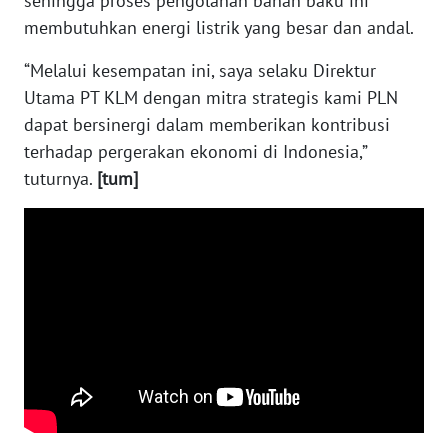
sehingga proses pengolahan bahan baku ini
WN
membutuhkan energi listrik yang besar dan andal.
KALTARA
“Melalui kesempatan ini, saya selaku Direktur
WN
Utama PT KLM dengan mitra strategis kami PLN
KALSEL
dapat bersinergi dalam memberikan kontribusi
terhadap pergerakan ekonomi di Indonesia,”
WN
tuturnya.
[tum]
KALTIM
WN
SULSEL
WN
GORONTALO
WN
SULUT