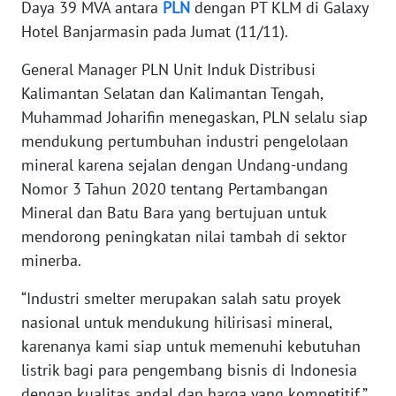
Daya 39 MVA antara
PLN
dengan PT KLM di Galaxy
WN
BANTEN
Hotel Banjarmasin pada Jumat (11/11).
General Manager PLN Unit Induk Distribusi
WN
NTT
Kalimantan Selatan dan Kalimantan Tengah,
Muhammad Joharifin menegaskan, PLN selalu siap
WN
mendukung pertumbuhan industri pengelolaan
KEPRI
mineral karena sejalan dengan Undang-undang
Nomor 3 Tahun 2020 tentang Pertambangan
WN
Mineral dan Batu Bara yang bertujuan untuk
PAPUA
mendorong peningkatan nilai tambah di sektor
minerba.
WN
PAPUA
“Industri smelter merupakan salah satu proyek
BARAT
nasional untuk mendukung hilirisasi mineral,
karenanya kami siap untuk memenuhi kebutuhan
WN
listrik bagi para pengembang bisnis di Indonesia
RIAU
dengan kualitas andal dan harga yang kompetitif,”