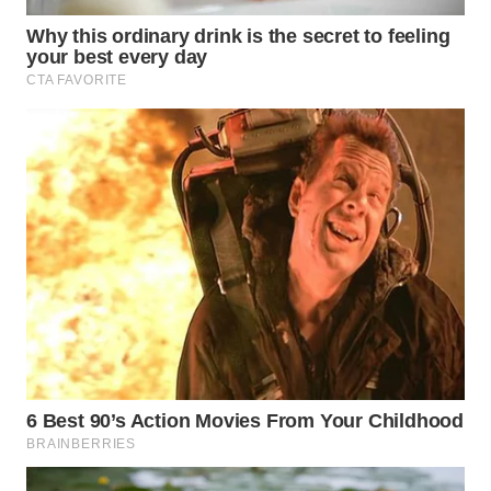
WN
BOGOR
WN
DEPOK
WN
TAPANULI
UTARA
WN
SAMOSIR
WN
PADANG
LAWAS
WN