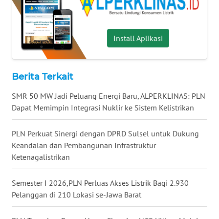
WN
NUSANTARA
Install Aplikasi
WN
JOGJA
Berita Terkait
WN
JATIM
SMR 50 MW Jadi Peluang Energi Baru, ALPERKLINAS: PLN
Dapat Memimpin Integrasi Nuklir ke Sistem Kelistrikan
WN
BALI
PLN Perkuat Sinergi dengan DPRD Sulsel untuk Dukung
Keandalan dan Pembangunan Infrastruktur
WN
Ketenagalistrikan
KALBAR
Semester I 2026,PLN Perluas Akses Listrik Bagi 2.930
WN
Pelanggan di 210 Lokasi se-Jawa Barat
KALTENG