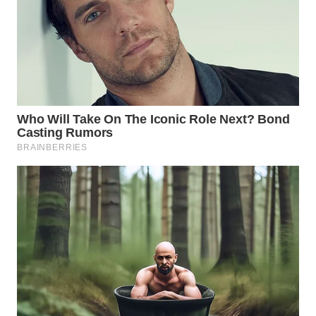
WN
INDRAMAYU
WN
KUNINGAN
WN
MAJALENGKA
WN
SUBANG
WN
SUKABUMI
WN
PURWAKARTA