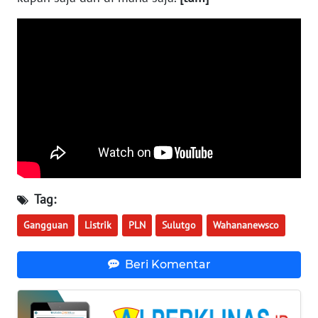
WN
BABEL
WN
SUMBAR
WN
SUMSEL
WN
BENGKULU
Tag:
WN
Gangguan
Listrik
PLN
Sulutgo
Wahananewsco
LAMPUNG
Beri Komentar
WN
JATENG