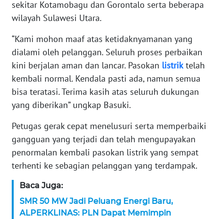
WN
sekitar Kotamobagu dan Gorontalo serta beberapa
BANTEN
wilayah Sulawesi Utara.
“Kami mohon maaf atas ketidaknyamanan yang
WN
NTT
dialami oleh pelanggan. Seluruh proses perbaikan
kini berjalan aman dan lancar. Pasokan
listrik
telah
WN
kembali normal. Kendala pasti ada, namun semua
KEPRI
bisa teratasi. Terima kasih atas seluruh dukungan
yang diberikan” ungkap Basuki.
WN
PAPUA
Petugas gerak cepat menelusuri serta memperbaiki
gangguan yang terjadi dan telah mengupayakan
WN
penormalan kembali pasokan listrik yang sempat
PAPUA
terhenti ke sebagian pelanggan yang terdampak.
BARAT
Baca Juga:
WN
SMR 50 MW Jadi Peluang Energi Baru,
RIAU
ALPERKLINAS: PLN Dapat Memimpin