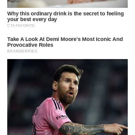
TAPANULI
TENGAH
WN DELI
SERDANG
WN
TEBING
TINGGI
WN
PAKPAK
WN
KARAWANG
WN
BEKASI