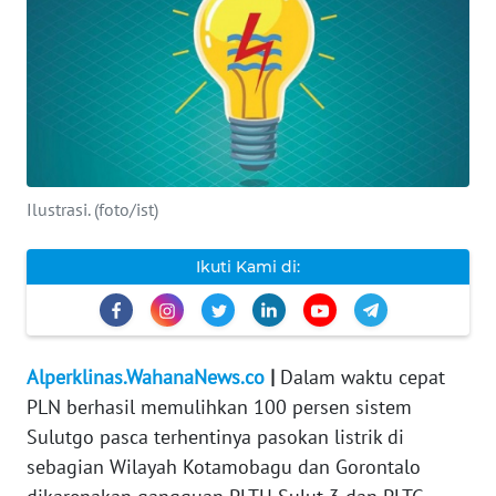
INDEKS
BERITA
KONTAK
KAMI
Ilustrasi. (foto/ist)
INFO
IKLAN
Ikuti Kami di:
TENTANG
KAMI
PEDOMAN
Alperklinas.WahanaNews.co
|
Dalam waktu cepat
MEDIA
PLN berhasil memulihkan 100 persen sistem
SIBER
Sulutgo pasca terhentinya pasokan listrik di
sebagian Wilayah Kotamobagu dan Gorontalo
REDAKSI