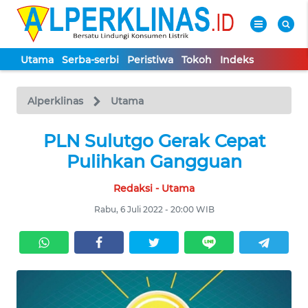
Utama
Serba-serbi
Peristiwa
Tokoh
Indeks
WAHANA
Tutup
TV
Alperklinas
Utama
UTAMA
PLN Sulutgo Gerak Cepat
Pulihkan Gangguan
SERBA-
Redaksi - Utama
SERBI
Rabu, 6 Juli 2022 - 20:00 WIB
PERISTIWA
TOKOH
Informasi