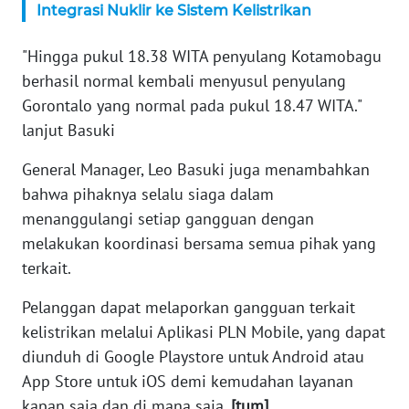
Integrasi Nuklir ke Sistem Kelistrikan
WN
SERAMBI
"Hingga pukul 18.38 WITA penyulang Kotamobagu
berhasil normal kembali menyusul penyulang
WN
Gorontalo yang normal pada pukul 18.47 WITA."
JAMBI
lanjut Basuki
WN
General Manager, Leo Basuki juga menambahkan
SULTRA
bahwa pihaknya selalu siaga dalam
menanggulangi setiap gangguan dengan
WN
melakukan koordinasi bersama semua pihak yang
NTB
terkait.
WN
Pelanggan dapat melaporkan gangguan terkait
SULTENG
kelistrikan melalui Aplikasi PLN Mobile, yang dapat
diunduh di Google Playstore untuk Android atau
WN
SULBAR
App Store untuk iOS demi kemudahan layanan
kapan saja dan di mana saja.
[tum]