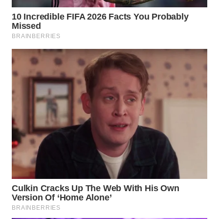
WN
BOGOR
WN
DEPOK
WN
TAPANULI
UTARA
WN
SAMOSIR
WN
PADANG
LAWAS
WN