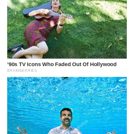
WAHANA
LISTRIK
WAHANA
TRAVEL
WAHANA
TV
WAHANANEWS
ID
WAHANANEWS
CO ID
WAHANANEWS
NET