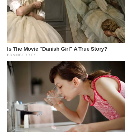
WN
TAPANULI
SELATAN
WN
TANJUNG
LESUNG
WN
KARO
WN
SIMALUNGUN
WN
LABUHANBATU
WN