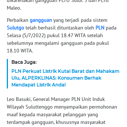
dikarenakan gangguan PLTU Sulut 3 dan PLTG
Maleo.
KARIR
Perbaikan
gangguan
yang terjadi pada sistem
DISCLAIMER
Sulutgo
telah berhasil dituntaskan oleh
PLN
pada
Selasa (5/7/2022) pukul 18.47 WITA setelah
Wahana
sebelumnya mengalami gangguan pada pukul
News
18.10 WITA.
Regional
Baca Juga:
WN
PLN Perkuat Listrik Kutai Barat dan Mahakam
SUMUT
Ulu, ALPERKLINAS: Konsumen Berhak
Mendapat Listrik Andal
WN
JAKARTA
Leo Basuki, General Manager PLN Unit Induk
Wilayah Suluttenggo menyampaikan permohonan
WN
maaf kepada masyarakat pelanggan yang
JABAR
terdampak gangguan, khususnya masyarakat