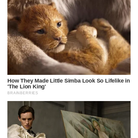
WN
MALUKU
WN
MALUT
WN
DAIRI
WN
DANAU
TOBA
WN
NIAS
WN
LANGKAT