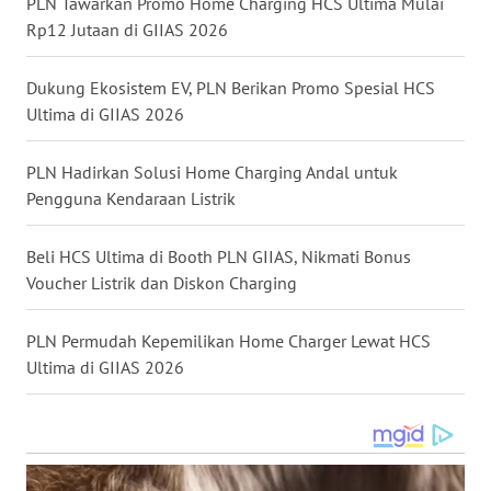
PLN Tawarkan Promo Home Charging HCS Ultima Mulai
WN
Rp12 Jutaan di GIIAS 2026
KALTARA
Dukung Ekosistem EV, PLN Berikan Promo Spesial HCS
WN
Ultima di GIIAS 2026
KALSEL
PLN Hadirkan Solusi Home Charging Andal untuk
WN
KALTIM
Pengguna Kendaraan Listrik
WN
Beli HCS Ultima di Booth PLN GIIAS, Nikmati Bonus
SULSEL
Voucher Listrik dan Diskon Charging
WN
PLN Permudah Kepemilikan Home Charger Lewat HCS
GORONTALO
Ultima di GIIAS 2026
WN
SULUT