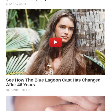
WN
NATUNA
WN
BINTAN
WN
MANDALIKA
WN
LIKUPANG
WN
LABUANBAJO
WN
BORNEO