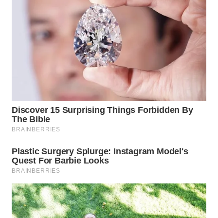
Wahana
Media
Group
WAHANA
NEWS
WAHANA
TANI
WAHANA
ADVOKAT
WAHANA
INFRASTRUKTUR
WAHANA
KONSUMEN