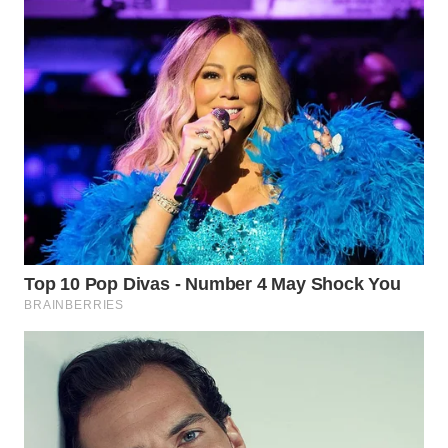
SUMEDANG
WN
CIANJUR
WN
KEPULAUAN
SERIBU
WN
TANGERANG
WN
BINJAI
WN
CIREBON