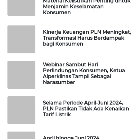
Material Kelistrikan Penting untuk
WAHANA
Menjamin Keselamatan
DESA
Konsumen
WISATA
Kinerja Keuangan PLN Meningkat,
LAPAK
Transformasi Harus Berdampak
WAHANA
bagi Konsumen
Wahana
Network
Webinar Sambut Hari
Perlindungan Konsumen, Ketua
Alperklinas Tampil Sebagai
KONSUMEN
Narasumber
LISTRIK
MASYARAKAT
Selama Periode April-Juni 2024,
KELISTRIKAN
PLN Pastikan Tidak Ada Kenaikan
Tarif Listrik
WALINKI
ID
April hingga Juni 2024,