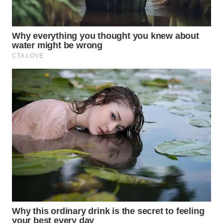
WN
PRIANGAN
TIMUR
WN
SEMARANG
WN
SOLO
WN
BOROBUDUR
WN
MADURA
WN
SURABAYA