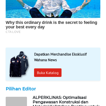
WAHANA
SPORT
WAHANA
UMKM
WAHANA
SELEB
Dapatkan Merchandise Eksklusif
WAHANA
Wahana News
PERSONA
Buka Katalog
WAHANA
OTOMOTIF
Pilihan Editor
WAHANA
HEALTH
ALPERKLINAS: Optimalisasi
Pengawasan Konstruksi dan