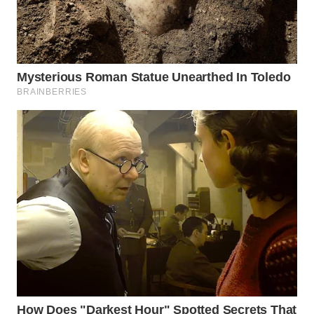
WN
TAPANULI
SELATAN
WN
TANJUNG
LESUNG
WN
KARO
WN
SIMALUNGUN
WN
LABUHANBATU
WN