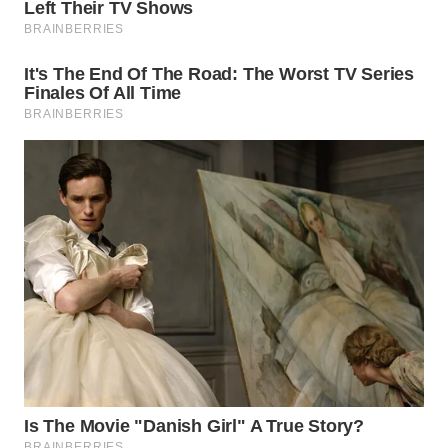
WAHANA
LISTRIK
WAHANA
TRAVEL
WAHANA
TV
WAHANANEWS
ID
WAHANANEWS
CO ID
WAHANANEWS
NET