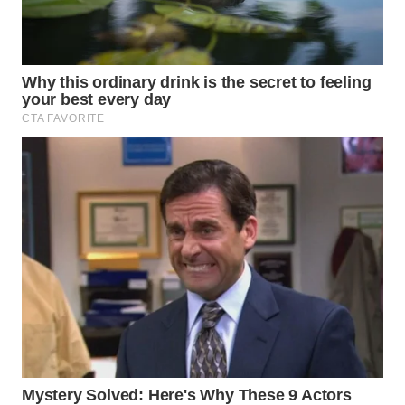
Wahana
Media
Group
WAHANA
NEWS
WAHANA
TANI
WAHANA
ADVOKAT
WAHANA
INFRASTRUKTUR
WAHANA
KONSUMEN