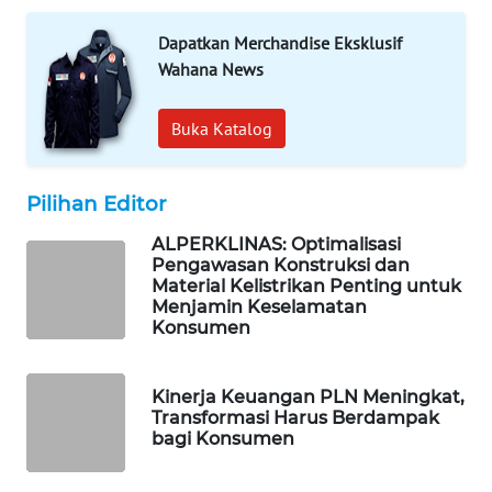
WAHANA
DESA
Dapatkan Merchandise Eksklusif
WISATA
Wahana News
LAPAK
Buka Katalog
WAHANA
Wahana
Pilihan Editor
Network
ALPERKLINAS: Optimalisasi
Pengawasan Konstruksi dan
KONSUMEN
Material Kelistrikan Penting untuk
LISTRIK
Menjamin Keselamatan
Konsumen
MASYARAKAT
KELISTRIKAN
Kinerja Keuangan PLN Meningkat,
Transformasi Harus Berdampak
WALINKI
bagi Konsumen
ID