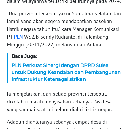
dalam wilayahnya terlistriki seluruhnya pada 2024.
KARIR
"Dua provinsi tersebut yakni Sumatera Selatan dan
Jambi yang akan segera mendapatkan pasokan
DISCLAIMER
listrik negara tahun itu," kata Manager Komunikasi
PT
PLN
WS2JB Sendy Rudianto, di Palembang,
Wahana
Minggu (20/11/2022) melansir dari Antara.
News
Regional
Baca Juga:
PLN Perkuat Sinergi dengan DPRD Sulsel
WN
untuk Dukung Keandalan dan Pembangunan
SUMUT
Infrastruktur Ketenagalistrikan
WN
Ia menjelaskan, dari setiap provinsi tersebut,
JAKARTA
diketahui masih menyisakan sebanyak 36 desa
yang sampai saat ini belum dialiri listrik negara.
WN
JABAR
Adapun diantaranya sebanyak empat desa di