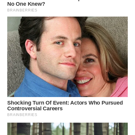
TAPANULI
TENGAH
WN DELI
SERDANG
WN
TEBING
TINGGI
WN
PAKPAK
WN
KARAWANG
WN
BEKASI