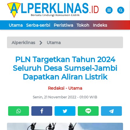
Utama
Serba-serbi
Peristiwa
Tokoh
Indeks
WAHANA
Tutup
TV
Alperklinas
Utama
UTAMA
PLN Targetkan Tahun 2024
Seluruh Desa Sumsel-Jambi
SERBA-
Dapatkan Aliran Listrik
SERBI
Redaksi - Utama
PERISTIWA
Senin, 21 November 2022 - 01:00 WIB
TOKOH
Informasi