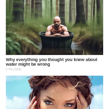
WN
BOGOR
WN
DEPOK
WN
TAPANULI
UTARA
WN
SAMOSIR
WN
PADANG
LAWAS
WN