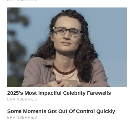
WAHANA
SPORT
WAHANA
UMKM
WAHANA
SELEB
WAHANA
PERSONA
WAHANA
OTOMOTIF
WAHANA
HEALTH