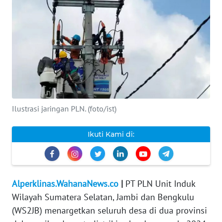
INDEKS
BERITA
KONTAK
KAMI
INFO
IKLAN
Ilustrasi jaringan PLN. (foto/ist)
TENTANG
Ikuti Kami di:
KAMI
PEDOMAN
MEDIA
Alperklinas.WahanaNews.co
|
PT PLN Unit Induk
SIBER
Wilayah Sumatera Selatan, Jambi dan Bengkulu
(WS2JB) menargetkan seluruh desa di dua provinsi
REDAKSI