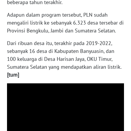
beberapa tahun terakhir.
WN
BABEL
Adapun dalam program tersebut, PLN sudah
mengaliri listrik ke sebanyak 6.323 desa tersebar di
WN
Provinsi Bengkulu, Jambi dan Sumatera Selatan.
SUMBAR
Dari ribuan desa itu, terakhir pada 2019-2022,
WN
sebanyak 16 desa di Kabupaten Banyuasin, dan
SUMSEL
100 keluarga di Desa Harisan Jaya, OKU Timur,
Sumatera Selatan yang mendapatkan aliran listrik.
WN
[tum]
BENGKULU
WN
LAMPUNG
WN
JATENG