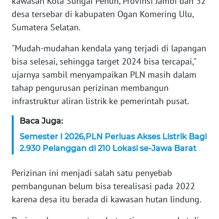
kawasan Kota Sungai Penuh, Provinsi Jambi dan 32
WN
desa tersebar di kabupaten Ogan Komering Ulu,
BANTEN
Sumatera Selatan.
WN
"Mudah-mudahan kendala yang terjadi di lapangan
NTT
bisa selesai, sehingga target 2024 bisa tercapai,"
ujarnya sambil menyampaikan PLN masih dalam
WN
KEPRI
tahap pengurusan perizinan membangun
infrastruktur aliran listrik ke pemerintah pusat.
WN
Baca Juga:
PAPUA
Semester I 2026,PLN Perluas Akses Listrik Bagi
WN
2.930 Pelanggan di 210 Lokasi se-Jawa Barat
PAPUA
BARAT
Perizinan ini menjadi salah satu penyebab
pembangunan belum bisa terealisasi pada 2022
WN
karena desa itu berada di kawasan hutan lindung.
RIAU