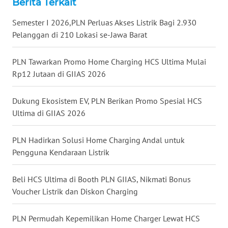
Berita Terkait
WN
KALTARA
Semester I 2026,PLN Perluas Akses Listrik Bagi 2.930
Pelanggan di 210 Lokasi se-Jawa Barat
WN
KALSEL
PLN Tawarkan Promo Home Charging HCS Ultima Mulai
Rp12 Jutaan di GIIAS 2026
WN
KALTIM
Dukung Ekosistem EV, PLN Berikan Promo Spesial HCS
Ultima di GIIAS 2026
WN
SULSEL
PLN Hadirkan Solusi Home Charging Andal untuk
Pengguna Kendaraan Listrik
WN
GORONTALO
Beli HCS Ultima di Booth PLN GIIAS, Nikmati Bonus
Voucher Listrik dan Diskon Charging
WN
SULUT
PLN Permudah Kepemilikan Home Charger Lewat HCS