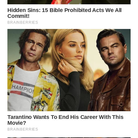
WN
INDRAMAYU
WN
KUNINGAN
WN
MAJALENGKA
WN
SUBANG
WN
SUKABUMI
WN
PURWAKARTA