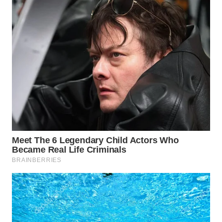
WN
PRIANGAN
TIMUR
WN
SEMARANG
WN
SOLO
WN
BOROBUDUR
WN
MADURA
WN
SURABAYA