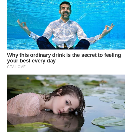
WN
NATUNA
WN
BINTAN
WN
MANDALIKA
WN
LIKUPANG
WN
LABUANBAJO
WN
BORNEO