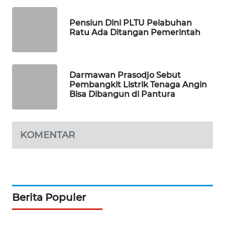
PORTAL
KONSUMEN
Pensiun Dini PLTU Pelabuhan
Ratu Ada Ditangan Pemerintah
FORWAMKI
ALPERKLINAS
Darmawan Prasodjo Sebut
Pembangkit Listrik Tenaga Angin
Bisa Dibangun di Pantura
FORJASIDA
TAMBANG
NEWS
KOMENTAR
SITUNGIR
NEWS
Berita Populer
SIDIKALANG
NEWS