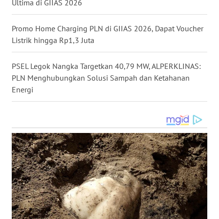
Ultima di GIIAS 2026
WN
MALUKU
Promo Home Charging PLN di GIIAS 2026, Dapat Voucher
WN
Listrik hingga Rp1,3 Juta
MALUT
PSEL Legok Nangka Targetkan 40,79 MW, ALPERKLINAS:
WN
PLN Menghubungkan Solusi Sampah dan Ketahanan
DAIRI
Energi
WN
DANAU
TOBA
WN
NIAS
WN
LANGKAT