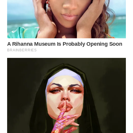
SUMEDANG
WN
CIANJUR
WN
KEPULAUAN
SERIBU
WN
TANGERANG
WN
BINJAI
WN
CIREBON