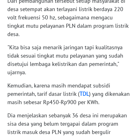
Dari pembangunan tersebut setiap masyarakat di
WN
desa setempat akan terlayani listrik berdaya 220
SERAMBI
volt frekuensi 50 hz, sebagaimana mengacu
tingkat mutu pelayanan PLN dalam program listrik
WN
desa.
JAMBI
"Kita bisa saja menarik jaringan tapi kualitasnya
WN
tidak sesuai tingkat mutu pelayanan yang sudah
SULTRA
disetujui lembaga kelistrikan dan pemerintah,"
ujarnya.
WN
NTB
Kemudian, karena masih mendapat subsidi
pemerintah, tarif dasar listrik (
TDL
) yang dikenakan
WN
masih sebesar Rp450-Rp900 per KWh.
SULTENG
Dia menjelaskan sebanyak 36 desa ini merupakan
WN
sisa desa yang belum tergapai dalam program
SULBAR
listrik masuk desa PLN yang sudah bergulir