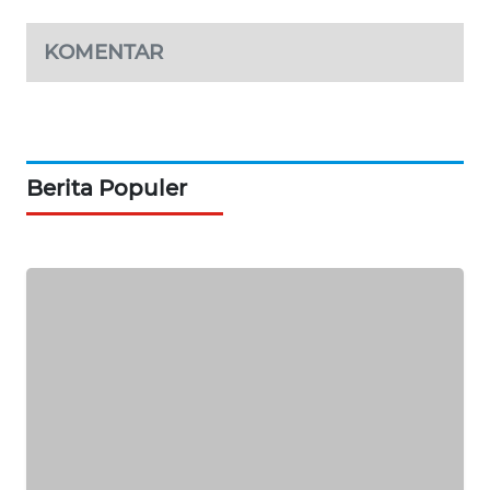
KARING
NEWS
KOMENTAR
JURNAL
MARITIM
HUMBANG
Berita Populer
NEWS
GARONGGANG
NEWS
FISUELRI
ID
ENERGI
NEWS
CILEUNGSI