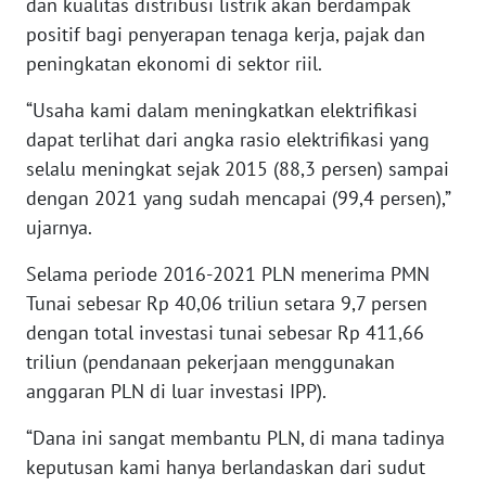
dan kualitas distribusi listrik akan berdampak
WN
positif bagi penyerapan tenaga kerja, pajak dan
KALTARA
peningkatan ekonomi di sektor riil.
WN
“Usaha kami dalam meningkatkan elektrifikasi
KALSEL
dapat terlihat dari angka rasio elektrifikasi yang
selalu meningkat sejak 2015 (88,3 persen) sampai
WN
dengan 2021 yang sudah mencapai (99,4 persen),”
KALTIM
ujarnya.
WN
Selama periode 2016-2021 PLN menerima PMN
SULSEL
Tunai sebesar Rp 40,06 triliun setara 9,7 persen
dengan total investasi tunai sebesar Rp 411,66
WN
GORONTALO
triliun (pendanaan pekerjaan menggunakan
anggaran PLN di luar investasi IPP).
WN
“Dana ini sangat membantu PLN, di mana tadinya
SULUT
keputusan kami hanya berlandaskan dari sudut