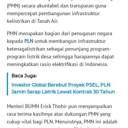
(PMN) secara akuntabel dan transparan guna
KARIR
mempercepat pembangunan infrastruktur
kelistrikan di Tanah Air.
DISCLAIMER
PMN merupakan bagian dari penugasan negara
kepada
PLN
untuk membangun infrastruktur
Wahana
News
ketenagalistrikan sebagai penunjang program-
Regional
program listrik desa sehingga harapannya dapat
meningkatkan rasio elektrifikasi di Indonesia.
WN
SUMUT
Baca Juga:
Investor Global Berebut Proyek PSEL, PLN
WN
Jamin Serap Listrik Lewat Kontrak 30 Tahun
JAKARTA
Menteri BUMN Erick Thohir pun menyampaikan
WN
rasa terima kasihnya atas dukungan PMN yang
JABAR
cukup vital bagi PLN. Menurutnya, PMN ini adalah