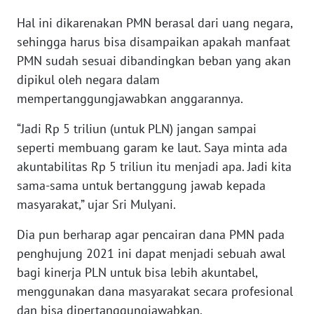
WN
Hal ini dikarenakan PMN berasal dari uang negara,
SERAMBI
sehingga harus bisa disampaikan apakah manfaat
PMN sudah sesuai dibandingkan beban yang akan
WN
dipikul oleh negara dalam
JAMBI
mempertanggungjawabkan anggarannya.
WN
“Jadi Rp 5 triliun (untuk PLN) jangan sampai
SULTRA
seperti membuang garam ke laut. Saya minta ada
akuntabilitas Rp 5 triliun itu menjadi apa. Jadi kita
WN
sama-sama untuk bertanggung jawab kepada
NTB
masyarakat,” ujar Sri Mulyani.
WN
Dia pun berharap agar pencairan dana PMN pada
SULTENG
penghujung 2021 ini dapat menjadi sebuah awal
bagi kinerja PLN untuk bisa lebih akuntabel,
WN
menggunakan dana masyarakat secara profesional
SULBAR
dan bisa dipertanggungjawabkan.