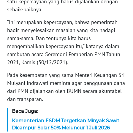
satu kepercayaan yang harus dijalankan dengan
WN
BANTEN
sebaik-baiknya.
“Ini merupakan kepercayaan, bahwa pemerintah
WN
hadir menyelesaikan masalah yang kita hadapi
NTT
sama-sama. Dan tentunya kita harus
mengembalikan kepercayaan itu,” katanya dalam
WN
KEPRI
sambutan acara Seremoni Pemberian PMN Tahun
2021, Kamis (30/12/2021).
WN
PAPUA
Pada kesempatan yang sama Menteri Keuangan Sri
Mulyani Indrawati meminta agar penggunaan dana
WN
dari PMN dijalankan oleh BUMN secara akuntabel
PAPUA
dan transparan.
BARAT
Baca Juga:
WN
Kementerian ESDM Tergetkan Minyak Sawit
RIAU
Dicampur Solar 50% Meluncur 1 Juli 2026