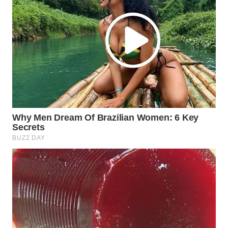
SUMEDANG
WN
CIANJUR
WN
KEPULAUAN
SERIBU
WN
TANGERANG
WN
BINJAI
WN
CIREBON