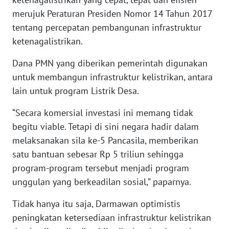
WN
merujuk Peraturan Presiden Nomor 14 Tahun 2017
NUSANTARA
tentang percepatan pembangunan infrastruktur
ketenagalistrikan.
WN
JOGJA
Dana PMN yang diberikan pemerintah digunakan
untuk membangun infrastruktur kelistrikan, antara
WN
lain untuk program Listrik Desa.
JATIM
“Secara komersial investasi ini memang tidak
WN
begitu viable. Tetapi di sini negara hadir dalam
BALI
melaksanakan sila ke-5 Pancasila, memberikan
satu bantuan sebesar Rp 5 triliun sehingga
WN
program-program tersebut menjadi program
KALBAR
unggulan yang berkeadilan sosial,” paparnya.
WN
Tidak hanya itu saja, Darmawan optimistis
KALTENG
peningkatan ketersediaan infrastruktur kelistrikan