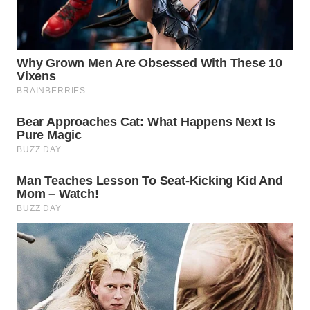
WAHANA
LISTRIK
WAHANA
TRAVEL
WAHANA
TV
WAHANANEWS
ID
WAHANANEWS
CO ID
WAHANANEWS
NET