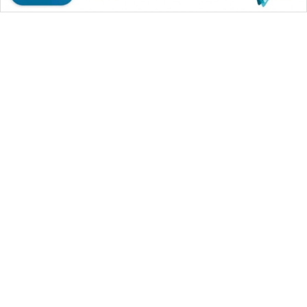
WAHANA MEDIA GROUP
|
|
|
WAHANA NEWS co
WAHANA TANI
WAHANA ADVOKAT
|
|
WAHANA INFRASTRUKTUR
WAHANA KONSUMEN
|
|
|
WAHANA LISTRIK
WAHANA TRAVEL
WAHANA TV
|
|
|
WAHANANEWS id
WAHANANEWS CO ID
WAHANANEWS NET
|
|
|
WAHANA SPORT ID
Wahana UMKM
Wahana Seleb
|
|
|
Wahana Persona
Wahana Otomotif
Wahana Health
|
Wahana Desa Wisata
Lapak Wahana