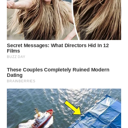
WAHANA
SPORT
WAHANA
UMKM
WAHANA
SELEB
WAHANA
PERSONA
WAHANA
OTOMOTIF
WAHANA
HEALTH