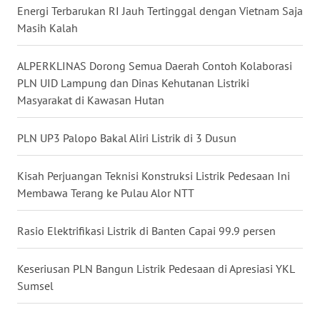
TAPANULI
Energi Terbarukan RI Jauh Tertinggal dengan Vietnam Saja
TENGAH
Masih Kalah
WN DELI
ALPERKLINAS Dorong Semua Daerah Contoh Kolaborasi
SERDANG
PLN UID Lampung dan Dinas Kehutanan Listriki
Masyarakat di Kawasan Hutan
WN
TEBING
PLN UP3 Palopo Bakal Aliri Listrik di 3 Dusun
TINGGI
Kisah Perjuangan Teknisi Konstruksi Listrik Pedesaan Ini
WN
Membawa Terang ke Pulau Alor NTT
PAKPAK
Rasio Elektrifikasi Listrik di Banten Capai 99.9 persen
WN
KARAWANG
Keseriusan PLN Bangun Listrik Pedesaan di Apresiasi YKL
Sumsel
WN
BEKASI