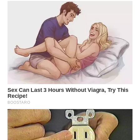
WN
NATUNA
WN
BINTAN
WN
MANDALIKA
WN
LIKUPANG
WN
LABUANBAJO
WN
BORNEO