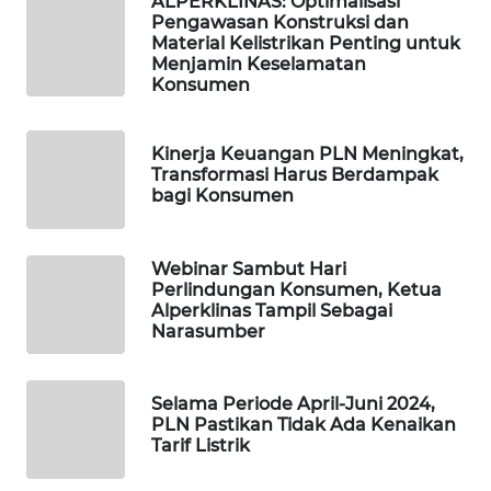
ALPERKLINAS: Optimalisasi
PORTAL
Pengawasan Konstruksi dan
KONSUMEN
Material Kelistrikan Penting untuk
Menjamin Keselamatan
Konsumen
FORWAMKI
ALPERKLINAS
Kinerja Keuangan PLN Meningkat,
Transformasi Harus Berdampak
bagi Konsumen
FORJASIDA
TAMBANG
Webinar Sambut Hari
Perlindungan Konsumen, Ketua
NEWS
Alperklinas Tampil Sebagai
Narasumber
SITUNGIR
NEWS
Selama Periode April-Juni 2024,
PLN Pastikan Tidak Ada Kenaikan
SIDIKALANG
Tarif Listrik
NEWS