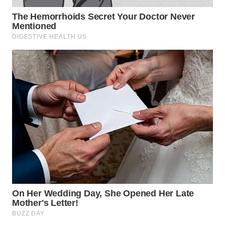
WN
PRIANGAN
TIMUR
WN
SEMARANG
WN
SOLO
WN
BOROBUDUR
WN
MADURA
WN
SURABAYA