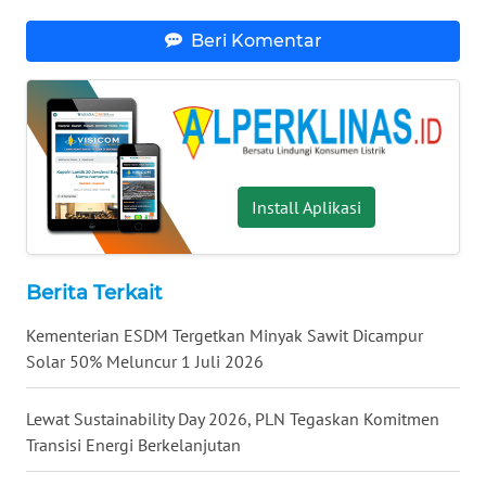
WN
Beri Komentar
TAPANULI
SELATAN
WN
TANJUNG
LESUNG
Install Aplikasi
WN
KARO
Berita Terkait
WN
Kementerian ESDM Tergetkan Minyak Sawit Dicampur
SIMALUNGUN
Solar 50% Meluncur 1 Juli 2026
WN
LABUHANBATU
Lewat Sustainability Day 2026, PLN Tegaskan Komitmen
Transisi Energi Berkelanjutan
WN