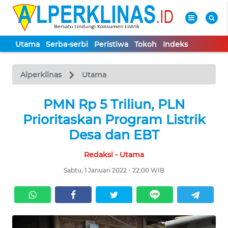
Utama
Serba-serbi
Peristiwa
Tokoh
Indeks
WAHANA
Tutup
TV
Alperklinas
Utama
UTAMA
PMN Rp 5 Triliun, PLN
Prioritaskan Program Listrik
SERBA-
Desa dan EBT
SERBI
Redaksi - Utama
PERISTIWA
Sabtu, 1 Januari 2022 - 22:00 WIB
TOKOH
Informasi