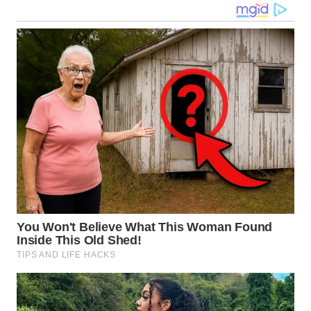
WN
BOGOR
WN
DEPOK
WN
TAPANULI
UTARA
WN
SAMOSIR
WN
PADANG
LAWAS
WN