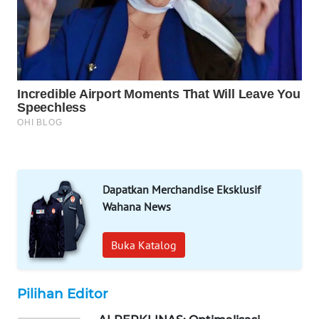
MAWAKA
ID
MARTABAT
NET
PLN
WATCH
MKLI
Dapatkan Merchandise Eksklusif
Wahana News
LPKKI
Buka Katalog
LKKI
KOPEKLIN
Pilihan Editor