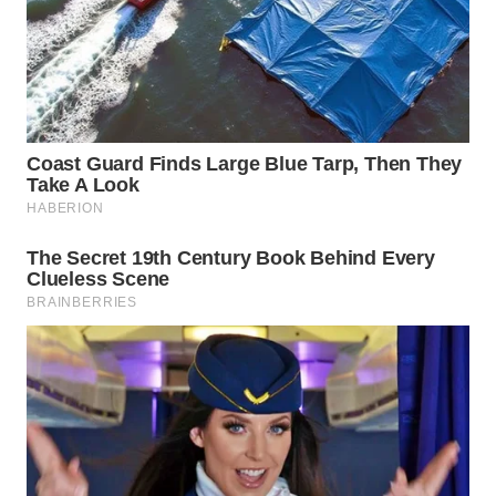
WAHANA
DESA
WISATA
LAPAK
WAHANA
Wahana
Network
KONSUMEN
LISTRIK
MASYARAKAT
KELISTRIKAN
WALINKI
ID