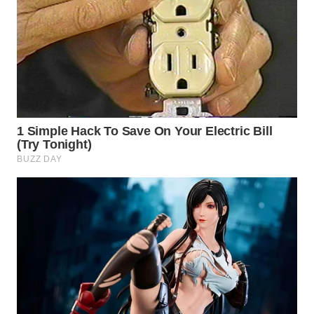
Wahana
Media
Group
WAHANA
NEWS
WAHANA
TANI
WAHANA
ADVOKAT
WAHANA
INFRASTRUKTUR
WAHANA
KONSUMEN