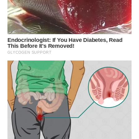
WN
INDRAMAYU
WN
KUNINGAN
WN
MAJALENGKA
WN
SUBANG
WN
SUKABUMI
WN
PURWAKARTA