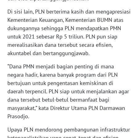
WN
Di sisi lain, PLN berterima kasih dan mengapresiasi
BABEL
Kementerian Keuangan, Kementerian BUMN atas
dukungannya sehingga PLN mendapatkan PMN
WN
SUMBAR
untuk 2021 sebesar Rp 5 triliun. PLN pun siap
merealisasikan dana tersebut secara efisien,
WN
akuntabel dan bertanggungjawab.
SUMSEL
“Dana PMN menjadi bagian penting di mana
negara hadir, karena banyak program dari PLN
WN
BENGKULU
bertujuan untuk pengentasan kemiskinan di
daerah terpencil. PLN siap untuk menjalankan agar
WN
dana tersebut betul-betul bermanfaat bagi
LAMPUNG
masyarakat,” kata Direktur Utama PLN Darmawan
Prasodjo.
WN
JATENG
Upaya PLN mendorong pembangunan infrastruktur
ketenagalistrikan yang cepat, tepat dan efisien