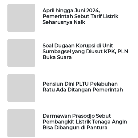
SIBARAGAS
April hingga Juni 2024,
NEWS
Pemerintah Sebut Tarif Listrik
Seharusnya Naik
METRO
SIANTAR
NEWS
Soal Dugaan Korupsi di Unit
Sumbagsel yang Diusut KPK, PLN
METRO
Buka Suara
MEDAN
NEWS
Pensiun Dini PLTU Pelabuhan
METRO
Ratu Ada Ditangan Pemerintah
JAKARTA
NEWS
KRT
Darmawan Prasodjo Sebut
Pembangkit Listrik Tenaga Angin
NEWS
Bisa Dibangun di Pantura