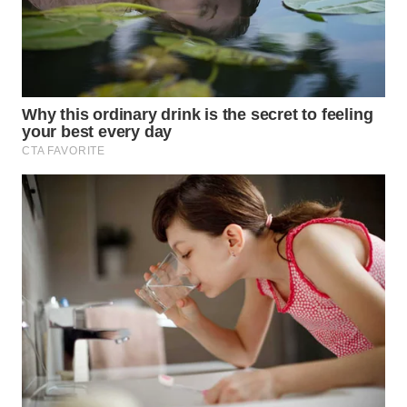
WN
PRIANGAN
TIMUR
WN
SEMARANG
WN
SOLO
WN
BOROBUDUR
WN
MADURA
WN
SURABAYA