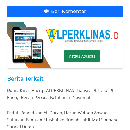
WN
NUSANTARA
Beri Komentar
WN
JOGJA
WN
JATIM
Install Aplikasi
WN
BALI
Berita Terkait
Dunia Krisis Energi, ALPERKLINAS: Transisi PLTD ke PLT
WN
KALBAR
Energi Bersih Perkuat Ketahanan Nasional
WN
Peduli Pendidikan Al-Qur'an, Hasan Widodo Ahwad
KALTENG
Salurkan Bantuan Mushaf ke Rumah Tahfidz di Simpang
Sungai Duren