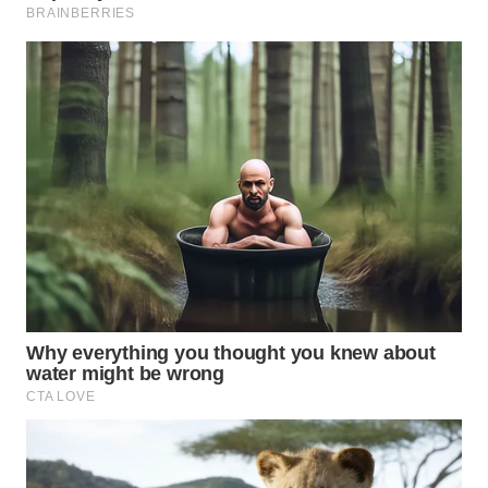
SUMEDANG
WN
CIANJUR
WN
KEPULAUAN
SERIBU
WN
TANGERANG
WN
BINJAI
WN
CIREBON