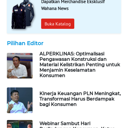
Dapatkan Merchandise Eksklusif
MAWAKA
Wahana News
ID
Buka Katalog
MARTABAT
NET
Pilihan Editor
PLN
ALPERKLINAS: Optimalisasi
WATCH
Pengawasan Konstruksi dan
Material Kelistrikan Penting untuk
Menjamin Keselamatan
MKLI
Konsumen
LPKKI
Kinerja Keuangan PLN Meningkat,
Transformasi Harus Berdampak
LKKI
bagi Konsumen
KOPEKLIN
Webinar Sambut Hari