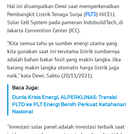
WN
Hal ini disampaikan Dewi saat memperkenalkan
BANTEN
Pembangkit Listrik Tenaga Surya (
PLTS
) HiCELL
Solar Cell System pada pameran IndobuildTech, di
WN
Jakarta Convention Center (JCC).
NTT
“Kita semua tahu ya sumber energi utama yang
WN
kita gunakan saat ini terutama listrik sumbernya
KEPRI
adalah bahan bakar fosil yang makin langka. Jika
barang makin langka otomatis harga listrik juga
WN
PAPUA
naik," kata Dewi, Sabtu (20/11/2021).
Baca Juga:
WN
PAPUA
Dunia Krisis Energi, ALPERKLINAS: Transisi
BARAT
PLTD ke PLT Energi Bersih Perkuat Ketahanan
Nasional
WN
RIAU
"Investasi solar panel adalah investasi terbaik saat