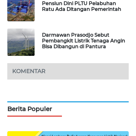
Pensiun Dini PLTU Pelabuhan
SIBARAGAS
Ratu Ada Ditangan Pemerintah
NEWS
METRO
SIANTAR
Darmawan Prasodjo Sebut
NEWS
Pembangkit Listrik Tenaga Angin
Bisa Dibangun di Pantura
METRO
MEDAN
NEWS
KOMENTAR
METRO
JAKARTA
NEWS
Berita Populer
KRT
NEWS