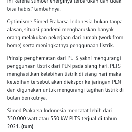
ini karena sumber energinya terbarukan dan tidak
WN
bisa habis," tambahnya.
SERAMBI
Optimisme Simed Prakarsa Indonesia bukan tanpa
alasan, situasi pandemi mengharuskan banyak
WN
JAMBI
orang melakukan pekerjaan dari rumah (work from
home) serta meningkatnya penggunaan listrik.
WN
SULTRA
Prinsip penghematan dari PLTS yakni mengurangi
penggunaan listrik dari PLN pada siang hari. PLTS
WN
menghasilkan kelebihan listrik di siang hari maka
NTB
kelebihan tersebut akan diekspor ke jaringan PLN
dan digunakan untuk mengurangi tagihan listrik di
WN
bulan berikutnya.
SULTENG
Simed Prakarsa Indonesia mencatat lebih dari
WN
350.000 watt atau 350 kW PLTS terjual di tahun
SULBAR
2021.
(tum)