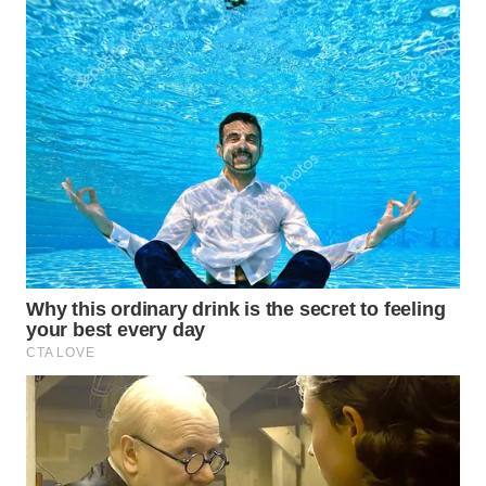
WN
TAPANULI
SELATAN
WN
TANJUNG
LESUNG
WN
KARO
WN
SIMALUNGUN
WN
LABUHANBATU
WN