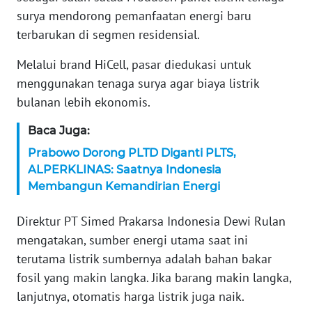
surya mendorong pemanfaatan energi baru
KARIR
terbarukan di segmen residensial.
Melalui brand HiCell, pasar diedukasi untuk
DISCLAIMER
menggunakan tenaga surya agar biaya listrik
Wahana
bulanan lebih ekonomis.
News
Regional
Baca Juga:
Prabowo Dorong PLTD Diganti PLTS,
WN
ALPERKLINAS: Saatnya Indonesia
SUMUT
Membangun Kemandirian Energi
WN
Direktur PT Simed Prakarsa Indonesia Dewi Rulan
JAKARTA
mengatakan, sumber energi utama saat ini
terutama listrik sumbernya adalah bahan bakar
WN
fosil yang makin langka. Jika barang makin langka,
JABAR
lanjutnya, otomatis harga listrik juga naik.