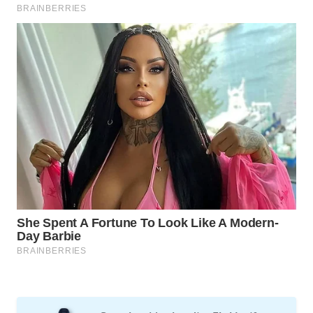
WAHANA
DESA
WISATA
LAPAK
WAHANA
Wahana
Network
KONSUMEN
LISTRIK
MASYARAKAT
KELISTRIKAN
WALINKI
ID