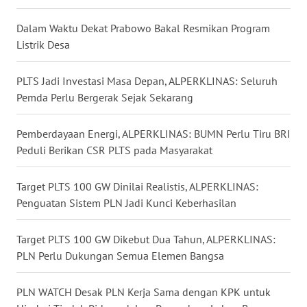
WN
KALTARA
Dalam Waktu Dekat Prabowo Bakal Resmikan Program
Listrik Desa
WN
KALSEL
PLTS Jadi Investasi Masa Depan, ALPERKLINAS: Seluruh
Pemda Perlu Bergerak Sejak Sekarang
WN
KALTIM
Pemberdayaan Energi, ALPERKLINAS: BUMN Perlu Tiru BRI
Peduli Berikan CSR PLTS pada Masyarakat
WN
SULSEL
Target PLTS 100 GW Dinilai Realistis, ALPERKLINAS:
Penguatan Sistem PLN Jadi Kunci Keberhasilan
WN
GORONTALO
Target PLTS 100 GW Dikebut Dua Tahun, ALPERKLINAS:
PLN Perlu Dukungan Semua Elemen Bangsa
WN
SULUT
PLN WATCH Desak PLN Kerja Sama dengan KPK untuk