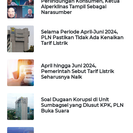
Perlindungan Konsumen, Ketua
PORTAL
Alperklinas Tampil Sebagai
KONSUMEN
Narasumber
FORWAMKI
Selama Periode April-Juni 2024,
PLN Pastikan Tidak Ada Kenaikan
ALPERKLINAS
Tarif Listrik
FORJASIDA
April hingga Juni 2024,
Pemerintah Sebut Tarif Listrik
TAMBANG
Seharusnya Naik
NEWS
SITUNGIR
Soal Dugaan Korupsi di Unit
NEWS
Sumbagsel yang Diusut KPK, PLN
Buka Suara
SIDIKALANG
NEWS