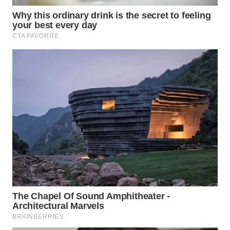
WN
NATUNA
WN
BINTAN
WN
MANDALIKA
WN
LIKUPANG
WN
LABUANBAJO
WN
BORNEO