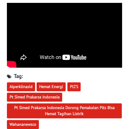
WN
BABEL
WN
SUMBAR
WN
SUMSEL
WN
Tag:
BENGKULU
Alperklinasid
Hemat Energi
PLTS
WN
LAMPUNG
Pt Simed Prakarsa Indonesia
Pt Simed Prakarsa Indonesia Dorong Pemakaian Plts Bisa
WN
Hemat Tagihan Listrik
JATENG
Wahananewsco