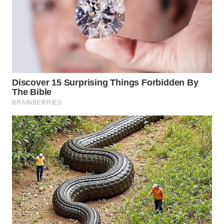
WAHANA
LISTRIK
WAHANA
TRAVEL
WAHANA
TV
WAHANANEWS
ID
WAHANANEWS
CO ID
WAHANANEWS
NET