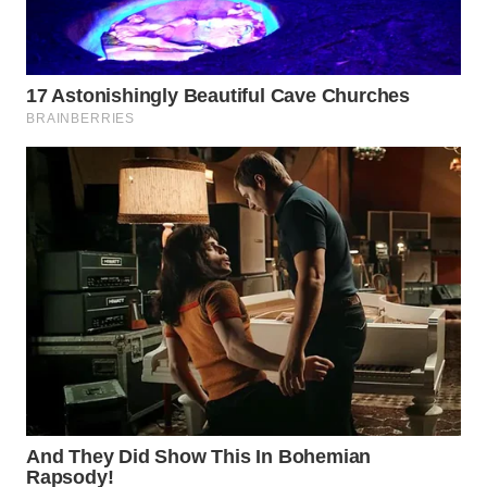
WN
BOGOR
WN
DEPOK
WN
TAPANULI
UTARA
WN
SAMOSIR
WN
PADANG
LAWAS
WN