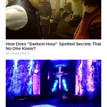
TAPANULI
TENGAH
WN DELI
SERDANG
WN
TEBING
TINGGI
WN
PAKPAK
WN
KARAWANG
WN
BEKASI