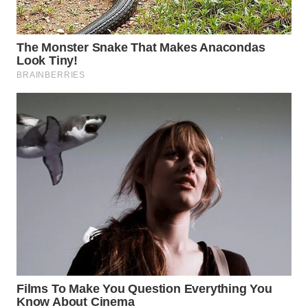
WAHANA
SPORT
WAHANA
UMKM
WAHANA
SELEB
WAHANA
PERSONA
WAHANA
OTOMOTIF
WAHANA
HEALTH