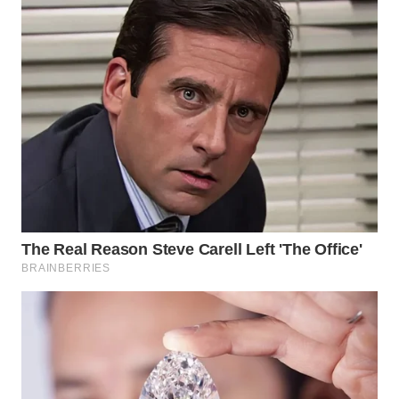
Wahana
Media
Group
WAHANA
NEWS
WAHANA
TANI
WAHANA
ADVOKAT
WAHANA
INFRASTRUKTUR
WAHANA
KONSUMEN