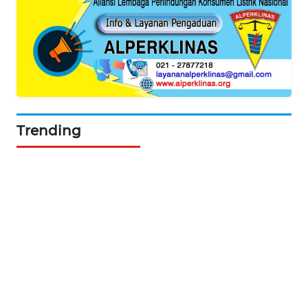
KARING
NEWS
JURNAL
MARITIM
HUMBANG
NEWS
Trending
GARONGGANG
NEWS
FISUELRI
ID
ENERGI
NEWS
CILEUNGSI