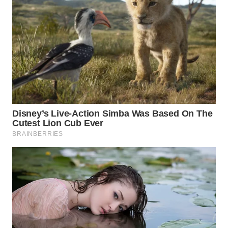
WN
INDRAMAYU
WN
KUNINGAN
WN
MAJALENGKA
WN
SUBANG
WN
SUKABUMI
WN
PURWAKARTA