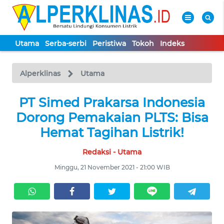
Utama
Serba-serbi
Peristiwa
Tokoh
Indeks
WAHANA
Tutup
TV
Alperklinas
Utama
UTAMA
PT Simed Prakarsa Indonesia
Dorong Pemakaian PLTS: Bisa
SERBA-
Hemat Tagihan Listrik!
SERBI
Redaksi - Utama
PERISTIWA
Minggu, 21 November 2021 - 21:00 WIB
TOKOH
Informasi